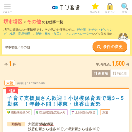
メニュー
気になる!
ログイン
検索
堺市堺区
×
その他
のお仕事一覧
堺区の派遣のお仕事情報です。その他のお仕事の他に、
軽作業（仕分け・ピッキン
グ・検品、商品管理）
、
製造（組立・加工）
、
マシンオペレーター
などを取り揃えて
います。さらに、
短期
・
単発
などの期間や、
職種未経験OK
などのこだわり条件で絞り
込んでいただけます。
条件の変更
堺市堺区 / その他
1
1,500
全
件
平均時給:
円
時給順
新着順
未読
掲載日
2026/08/06
NEW
子育て支援員さん歓迎！小規模保育園で週3～5
勤務 ！年齢不問！堺東・浅香山近郊
職種未経験OK
交通費別途支給あり
土日祝日が休み
派遣
大阪府
堺市堺区
勤務地
浅香山駅から徒歩10分／堺東駅から徒歩10分