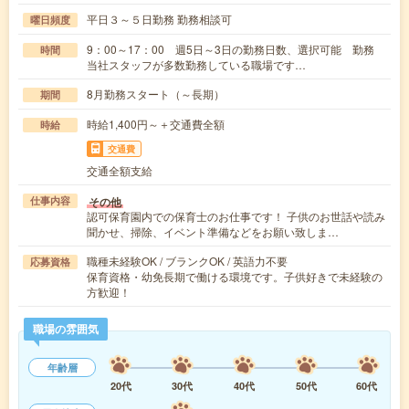
平日３～５日勤務 勤務相談可
曜日頻度
9：00～17：00 週5日～3日の勤務日数、選択可能 勤務
時間
当社スタッフが多数勤務している職場です…
8月勤務スタート（～長期）
期間
時給1,400円～＋交通費全額
時給
交通費
交通全額支給
その他
仕事内容
認可保育園内での保育士のお仕事です！ 子供のお世話や読み
聞かせ、掃除、イベント準備などをお願い致しま…
職種未経験OK / ブランクOK / 英語力不要
応募資格
保育資格・幼免長期で働ける環境です。子供好きで未経験の
方歓迎！
職場の雰囲気
年齢層
20代
30代
40代
50代
60代