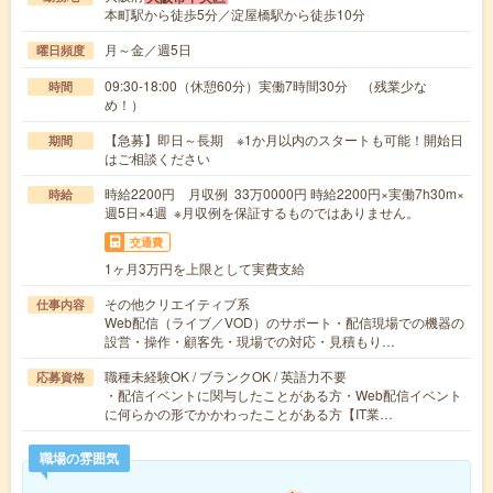
本町駅から徒歩5分／淀屋橋駅から徒歩10分
月～金／週5日
曜日頻度
09:30-18:00（休憩60分）実働7時間30分 （残業少な
時間
め！）
【急募】即日～長期 ※1か月以内のスタートも可能！開始日
期間
はご相談ください
時給2200円 月収例 33万0000円 時給2200円×実働7h30m×
時給
週5日×4週 ※月収例を保証するものではありません。
交通費
1ヶ月3万円を上限として実費支給
その他クリエイティブ系
仕事内容
Web配信（ライブ／VOD）のサポート・配信現場での機器の
設営・操作・顧客先・現場での対応・見積もり…
職種未経験OK / ブランクOK / 英語力不要
応募資格
・配信イベントに関与したことがある方・Web配信イベント
に何らかの形でかかわったことがある方【IT業…
職場の雰囲気