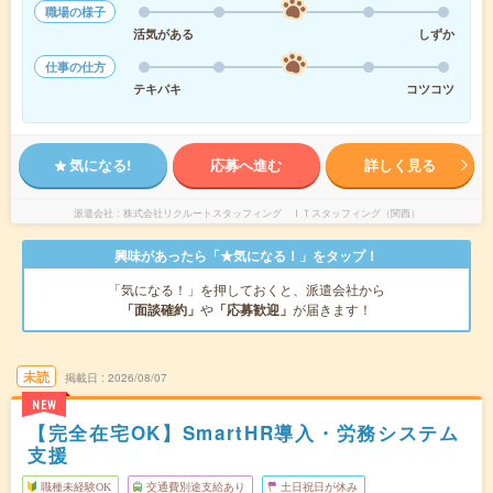
職場の様子
活気がある
しずか
仕事の仕方
テキパキ
コツコツ
気になる!
応募へ進む
詳しく見る
派遣会社
株式会社リクルートスタッフィング ＩＴスタッフィング（関西）
興味があったら「★気になる！」をタップ！
「気になる！」を押しておくと、派遣会社から
「面談確約」
や
「応募歓迎」
が届きます！
未読
掲載日
2026/08/07
NEW
【完全在宅OK】SmartHR導入・労務システム
支援
職種未経験OK
交通費別途支給あり
土日祝日が休み