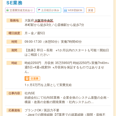
SE業務
交通費別途支給あり
土日祝日が休み
WEB登録OK
派遣
大阪府
大阪市中央区
勤務地
本町駅から徒歩3分／心斎橋駅から徒歩7分
月～金／週5日
曜日頻度
09:00-17:30（休憩50分）実働7時間40分
時間
【急募】即日～長期 ※1か月以内のスタートも可能！開始日
期間
はご相談ください
時給2250円 月収例 35万5950円 時給2250円×実働7h40m×
時給
週5日×4週+残業5h ※月収例を保証するものではありませ
ん。
交通費
1ヶ月3万円を上限として実費支給
社内SE
仕事内容
紡績会社にて社内SE業務・企業全体のシステム基盤の企画・
構築・改善の全般の開発業務 ・社内システムの…
ブランクOK / 英語力不要
応募資格
・Javaでの開発経験【IT業界での就業経験（期間・資格不