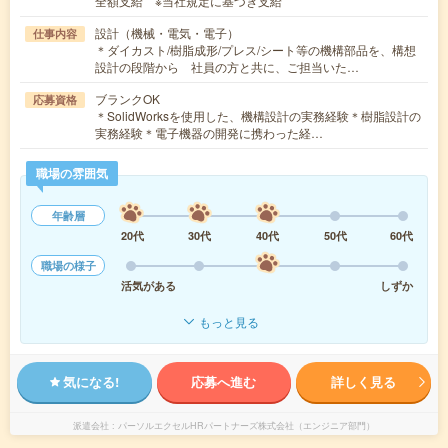
全額支給 ※当社規定に基づき支給
設計（機械・電気・電子）
仕事内容
＊ダイカスト/樹脂成形/プレス/シート等の機構部品を、構想
設計の段階から 社員の方と共に、ご担当いた…
ブランクOK
応募資格
＊SolidWorksを使用した、機構設計の実務経験＊樹脂設計の
実務経験＊電子機器の開発に携わった経…
職場の雰囲気
年齢層
20代
30代
40代
50代
60代
職場の様子
活気がある
しずか
もっと見る
気になる!
応募へ進む
詳しく見る
派遣会社
パーソルエクセルHRパートナーズ株式会社（エンジニア部門）