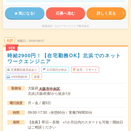
気になる!
応募へ進む
詳しく見る
派遣会社
ヒューマンリソシア株式会社
未読
掲載日
2026/08/07
NEW
時給2900円！【在宅勤務OK】北浜でのネット
ワークエンジニア
交通費別途支給あり
土日祝日が休み
在宅・リモート
WEB登録OK
派遣
大阪府
大阪市中央区
勤務地
北浜(大阪府)駅から徒歩1分
月～金／週5日
曜日頻度
09:00-17:30（休憩60分）実働7時間30分
時間
【急募】即日～長期 ※1か月以内のスタートも可能！開始日
期間
はご相談ください