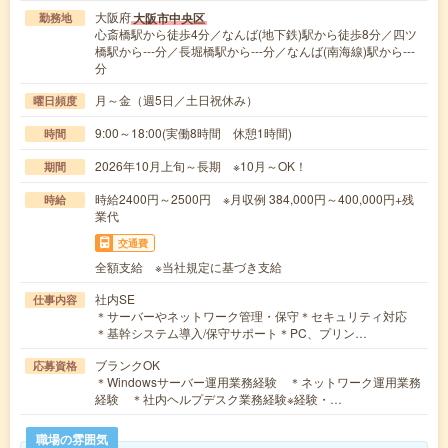
大阪府
大阪市中央区
勤務地
心斎橋駅から徒歩4分／なんば(地下鉄)駅から徒歩8分／四ツ
橋駅から---分／長堀橋駅から---分／なんば(南海線)駅から---
分
月～金（週5日／土日祝休み）
曜日頻度
9:00～18:00(実働8時間 休憩1時間)
時間
2026年10月上旬～長期 ※10月～OK！
期間
時給2400円～2500円 ※月収例 384,000円～400,000円+残
時給
業代
交通費
全額支給 ※当社規定に基づき支給
社内SE
仕事内容
＊サーバーやネットワーク管理・保守＊セキュリティ対応
＊基幹システム導入/保守サポート＊PC、プリン…
ブランクOK
応募資格
＊Windowsサーバー運用業務経験 ＊ネットワーク運用業務
経験 ＊社内ヘルプデスク業務経験※経験・…
職場の雰囲気