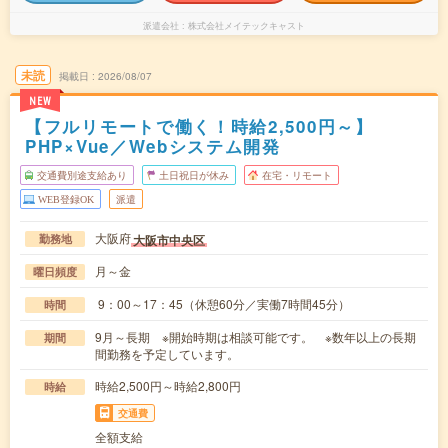
派遣会社
株式会社メイテックキャスト
未読
掲載日
2026/08/07
NEW
【フルリモートで働く！時給2,500円～】
PHP×Vue／Webシステム開発
交通費別途支給あり
土日祝日が休み
在宅・リモート
WEB登録OK
派遣
大阪府
大阪市中央区
勤務地
月～金
曜日頻度
9：00～17：45（休憩60分／実働7時間45分）
時間
9月～長期 ※開始時期は相談可能です。 ※数年以上の長期
期間
間勤務を予定しています。
時給2,500円～時給2,800円
時給
交通費
全額支給