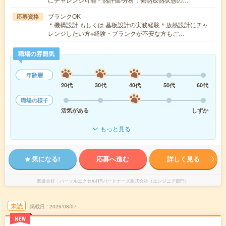
ブランクOK
応募資格
＊機構設計 もしくは 基板設計の実務経験＊放熱設計にチャ
レンジしたい方※経験・ブランクが不安な方もご…
職場の雰囲気
年齢層
20代
30代
40代
50代
60代
職場の様子
活気がある
しずか
もっと見る
気になる!
応募へ進む
詳しく見る
派遣会社
パーソルエクセルHRパートナーズ株式会社（エンジニア部門）
未読
掲載日
2026/08/07
NEW