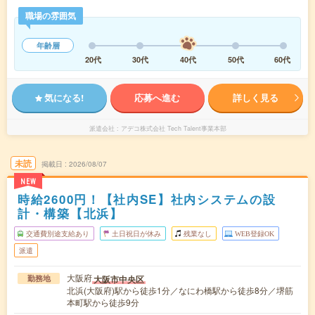
職場の雰囲気
年齢層
20代
30代
40代
50代
60代
気になる!
応募へ進む
詳しく見る
派遣会社
アデコ株式会社 Tech Talent事業本部
未読
掲載日
2026/08/07
NEW
時給2600円！【社内SE】社内システムの設
計・構築【北浜】
交通費別途支給あり
土日祝日が休み
残業なし
WEB登録OK
派遣
大阪府
大阪市中央区
勤務地
北浜(大阪府)駅から徒歩1分／なにわ橋駅から徒歩8分／堺筋
本町駅から徒歩9分