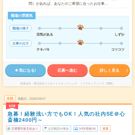
問）があれば、あなたのご希望に合ったお仕事…
職場の雰囲気
職場の様子
活気がある
しずか
仕事の仕方
テキパキ
コツコツ
気になる!
応募へ進む
詳しく見る
派遣会社
株式会社リクルートスタッフィング ＩＴスタッフィング（関西）
未読
掲載日
2026/08/07
NEW
急募！経験浅い方でもOK！人気の社内SE＠心
斎橋2400円～
交通費別途支給あり
土日祝日が休み
WEB登録OK
派遣