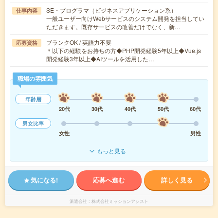
SE・プログラマ（ビジネスアプリケーション系）
仕事内容
一般ユーザー向けWebサービスのシステム開発を担当してい
ただきます。既存サービスの改善だけでなく、新…
ブランクOK / 英語力不要
応募資格
＊以下の経験をお持ちの方◆PHP開発経験5年以上◆Vue.js
開発経験3年以上◆AIツールを活用した…
職場の雰囲気
年齢層
20代
30代
40代
50代
60代
男女比率
女性
男性
もっと見る
気になる!
応募へ進む
詳しく見る
派遣会社
株式会社ミッションアシスト