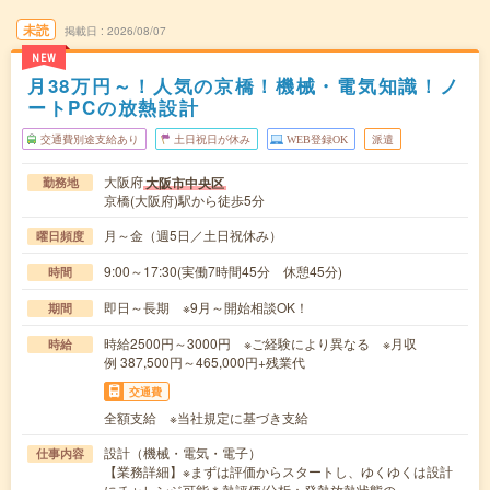
未読
掲載日
2026/08/07
NEW
月38万円～！人気の京橋！機械・電気知識！ノ
ートPCの放熱設計
交通費別途支給あり
土日祝日が休み
WEB登録OK
派遣
大阪府
大阪市中央区
勤務地
京橋(大阪府)駅から徒歩5分
月～金（週5日／土日祝休み）
曜日頻度
9:00～17:30(実働7時間45分 休憩45分)
時間
即日～長期 ※9月～開始相談OK！
期間
時給2500円～3000円 ※ご経験により異なる ※月収
時給
例 387,500円～465,000円+残業代
交通費
全額支給 ※当社規定に基づき支給
設計（機械・電気・電子）
仕事内容
【業務詳細】※まずは評価からスタートし、ゆくゆくは設計
にチャレンジ可能＊熱評価/分析：発熱放熱状態の…