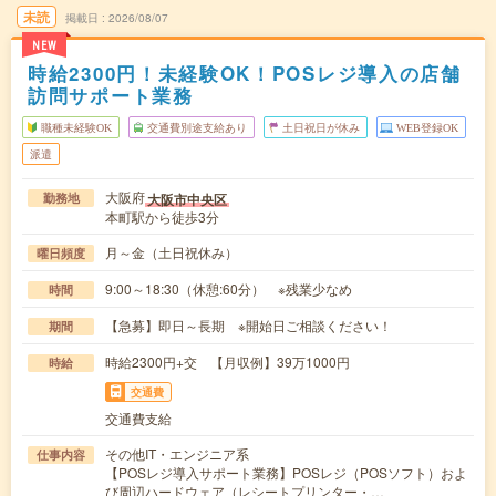
未読
掲載日
2026/08/07
NEW
時給2300円！未経験OK！POSレジ導入の店舗
訪問サポート業務
職種未経験OK
交通費別途支給あり
土日祝日が休み
WEB登録OK
派遣
大阪府
大阪市中央区
勤務地
本町駅から徒歩3分
月～金（土日祝休み）
曜日頻度
9:00～18:30（休憩:60分） ※残業少なめ
時間
【急募】即日～長期 ※開始日ご相談ください！
期間
時給2300円+交 【月収例】39万1000円
時給
交通費
交通費支給
その他IT・エンジニア系
仕事内容
【POSレジ導入サポート業務】POSレジ（POSソフト）およ
び周辺ハードウェア（レシートプリンター・…