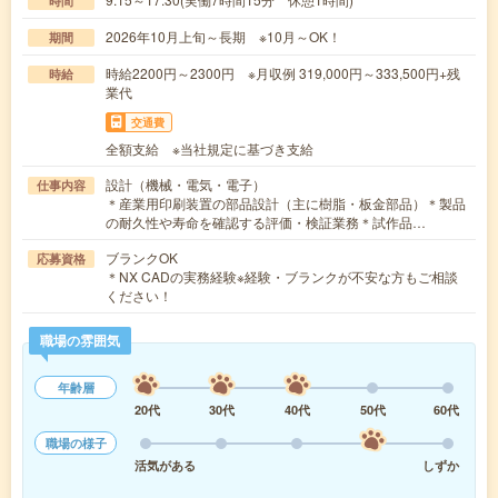
時間
2026年10月上旬～長期 ※10月～OK！
期間
時給2200円～2300円 ※月収例 319,000円～333,500円+残
時給
業代
交通費
全額支給 ※当社規定に基づき支給
設計（機械・電気・電子）
仕事内容
＊産業用印刷装置の部品設計（主に樹脂・板金部品）＊製品
の耐久性や寿命を確認する評価・検証業務＊試作品…
ブランクOK
応募資格
＊NX CADの実務経験※経験・ブランクが不安な方もご相談
ください！
職場の雰囲気
年齢層
20代
30代
40代
50代
60代
職場の様子
活気がある
しずか