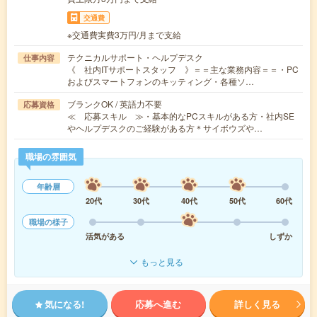
交通費
※交通費実費3万円/月まで支給
テクニカルサポート・ヘルプデスク
仕事内容
《 社内ITサポートスタッフ 》＝＝主な業務内容＝＝・PC
およびスマートフォンのキッティング・各種ソ…
ブランクOK / 英語力不要
応募資格
≪ 応募スキル ≫・基本的なPCスキルがある方・社内SE
やヘルプデスクのご経験がある方＊サイボウズや…
職場の雰囲気
年齢層
20代
30代
40代
50代
60代
職場の様子
活気がある
しずか
もっと見る
気になる!
応募へ進む
詳しく見る