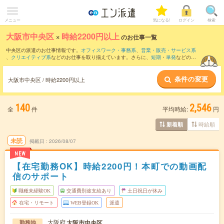
メニュー
気になる!
ログイン
検索
大阪市中央区
×
時給2200円以上
のお仕事一覧
中央区の派遣のお仕事情報です。
オフィスワーク・事務系
、
営業・販売・サービス系
、
クリエイティブ系
などのお仕事を取り揃えています。さらに、
短期
・
単発
などの期
間や、
職種未経験OK
などのこだわり条件で絞り込んでいただけます。
条件の変更
大阪市中央区 / 時給2200円以上
140
2,546
全
件
平均時給:
円
時給順
新着順
未読
掲載日
2026/08/07
NEW
【在宅勤務OK】時給2200円！本町での動画配
信のサポート
職種未経験OK
交通費別途支給あり
土日祝日が休み
在宅・リモート
WEB登録OK
派遣
大阪府
大阪市中央区
勤務地