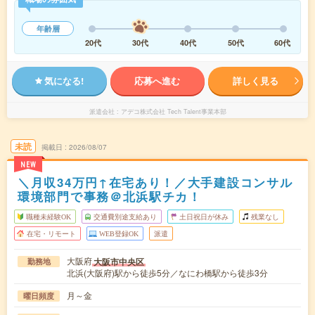
年齢層
20代
30代
40代
50代
60代
気になる!
応募へ進む
詳しく見る
派遣会社
アデコ株式会社 Tech Talent事業本部
未読
掲載日
2026/08/07
NEW
＼月収34万円↑在宅あり！／大手建設コンサル
環境部門で事務＠北浜駅チカ！
職種未経験OK
交通費別途支給あり
土日祝日が休み
残業なし
在宅・リモート
WEB登録OK
派遣
大阪府
大阪市中央区
勤務地
北浜(大阪府)駅から徒歩5分／なにわ橋駅から徒歩3分
月～金
曜日頻度