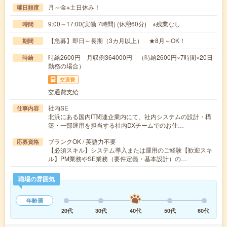
月～金※土日休み！
曜日頻度
9:00～17:00(実働:7時間) (休憩60分) ※残業なし
時間
【急募】即日～長期（3カ月以上） ★8月～OK！
期間
時給2600円 月収例364000円 （時給2600円×7時間×20日
時給
勤務の場合）
交通費
交通費支給
社内SE
仕事内容
北浜にある国内IT関連企業内にて、社内システムの設計・構
築・一部運用を担当する社内DXチームでのお仕…
ブランクOK / 英語力不要
応募資格
【必須スキル】システム導入または運用のご経験【歓迎スキ
ル】PM業務やSE業務（要件定義・基本設計）の…
職場の雰囲気
年齢層
20代
30代
40代
50代
60代