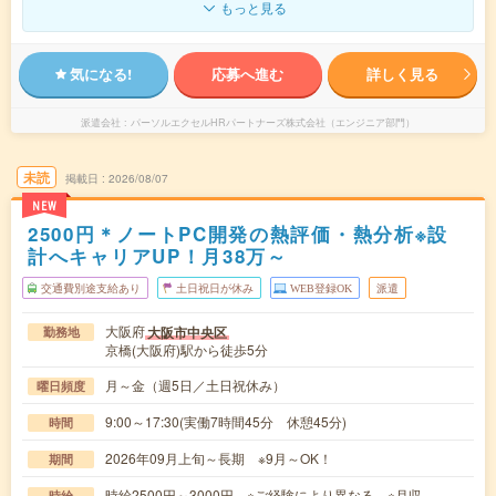
もっと見る
気になる!
応募へ進む
詳しく見る
派遣会社
パーソルエクセルHRパートナーズ株式会社（エンジニア部門）
未読
掲載日
2026/08/07
NEW
2500円＊ノートPC開発の熱評価・熱分析※設
計へキャリアUP！月38万～
交通費別途支給あり
土日祝日が休み
WEB登録OK
派遣
大阪府
大阪市中央区
勤務地
京橋(大阪府)駅から徒歩5分
月～金（週5日／土日祝休み）
曜日頻度
9:00～17:30(実働7時間45分 休憩45分)
時間
2026年09月上旬～長期 ※9月～OK！
期間
時給2500円～3000円 ※ご経験により異なる ※月収
時給