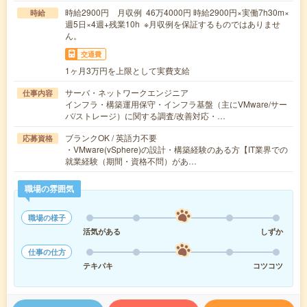
時給2900円 月収例 46万4000円 時給2900円×実働7h30m×
時給
週5日×4週+残業10h ※月収例を保証するものではありませ
ん。
交通費
1ヶ月3万円を上限として実費支給
サーバ・ネットワークエンジニア
仕事内容
インフラ・構築運用保守・インフラ基盤（主にVMware/サー
バ/ストレージ）に関する調査/改善対応・…
ブランクOK / 英語力不要
応募資格
・VMware(vSphere)の設計・構築経験のある方【IT業界での
就業経験（期間・資格不問）があ…
職場の雰囲気
職場の様子
活気がある
しずか
仕事の仕方
テキパキ
コツコツ