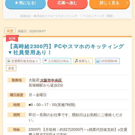
気になる!
応募へ進む
詳しく見る
派遣会社
株式会社リクルートスタッフィング ＩＴスタッフィング（関西）
未読
掲載日
2026/08/07
NEW
【高時給2300円】PCやスマホのキッティング
▼社員登用あり！
交通費別途支給あり
土日祝日が休み
残業なし
WEB登録OK
派遣
大阪府
大阪市中央区
勤務地
長堀橋駅から徒歩2分
月～金曜日
曜日頻度
■9：00～17：00(実働7時間)
時間
即日～長期のお仕事です。開始日はお気軽にご連絡くださ
期間
い。
2300円 【月収例：約32万2000円～+残業代別途支給】※交通
時給
費上限月3万円まで支給