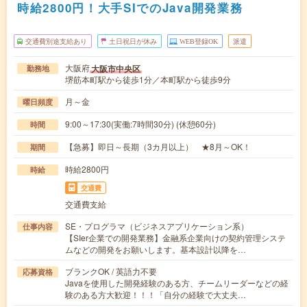
時給2800円！大手SIでのJava開発業務
交通費別途支給あり
土日祝日が休み
WEB登録OK
派遣
大阪府
大阪市中央区
勤務地
堺筋本町駅から徒歩1分／本町駅から徒歩9分
月～金
曜日頻度
9:00～17:30(実働:7時間30分) (休憩60分)
時間
【急募】即日～長期（3カ月以上） ★8月～OK！
期間
時給2800円
時給
交通費
交通費支給
SE・プログラマ（ビジネスアプリケーション系）
仕事内容
【SIer企業での開発業務】金融系企業向けの契約管理システ
ムなどの開発をお願いします。基本設計以降を…
ブランクOK / 英語力不要
応募資格
Javaを使用した開発経験のある方、チームリーダーなどの経
験のある方大歓迎！！！「自分の経験で大丈夫…