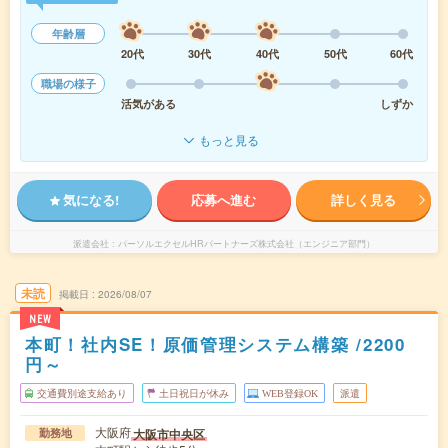
年齢層
20代
30代
40代
50代
60代
職場の様子
活気がある
しずか
もっと見る
気になる!
応募へ進む
詳しく見る
派遣会社
パーソルエクセルHRパートナーズ株式会社（エンジニア部門）
未読
掲載日
2026/08/07
NEW
本町！社内SE！原価管理システム構築 /2200
円～
交通費別途支給あり
土日祝日が休み
WEB登録OK
派遣
大阪府
大阪市中央区
勤務地