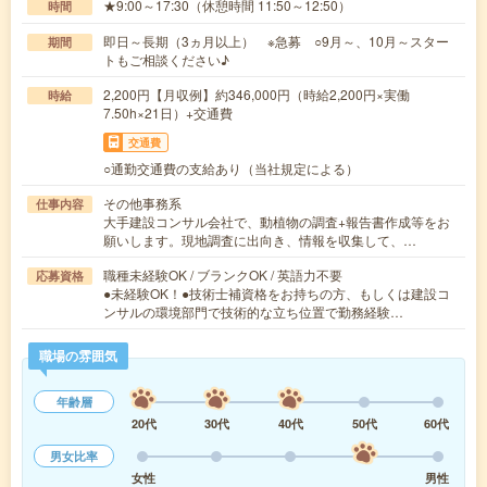
★9:00～17:30（休憩時間 11:50～12:50）
時間
即日～長期（3ヵ月以上） ※急募 ○9月～、10月～スター
期間
トもご相談ください♪
2,200円【月収例】約346,000円（時給2,200円×実働
時給
7.50h×21日）+交通費
交通費
○通勤交通費の支給あり（当社規定による）
その他事務系
仕事内容
大手建設コンサル会社で、動植物の調査+報告書作成等をお
願いします。現地調査に出向き、情報を収集して、…
職種未経験OK / ブランクOK / 英語力不要
応募資格
●未経験OK！●技術士補資格をお持ちの方、もしくは建設コ
ンサルの環境部門で技術的な立ち位置で勤務経験…
職場の雰囲気
年齢層
20代
30代
40代
50代
60代
男女比率
女性
男性