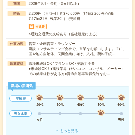
2026年9月～長期（3ヵ月以上）
期間
2,200円【月収例】約376,000円（時給2,200円×実働
時給
7.17h×21日+残業20h）+交通費
交通費
○通勤交通費の支給あり（当社規定による）
営業・企画営業・ラウンダー
仕事内容
建設コンサルティング会社で、営業をお願いします。主に、
国や地方自治体、民間企業に向け、入札、契約手続…
職種未経験OK / ブランクOK / 英語力不要
応募資格
●未経験OK！●建設業界（ゼネコン、コンサル、メーカー）
での就業経験がある方●普通自動車運転免許をお…
職場の雰囲気
年齢層
20代
30代
40代
50代
60代
男女比率
女性
男性
もっと見る