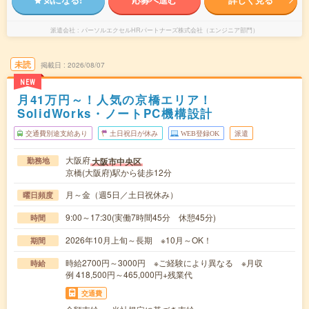
派遣会社
パーソルエクセルHRパートナーズ株式会社（エンジニア部門）
未読
掲載日
2026/08/07
NEW
月41万円～！人気の京橋エリア！
SolidWorks・ノートPC機構設計
交通費別途支給あり
土日祝日が休み
WEB登録OK
派遣
大阪府
大阪市中央区
勤務地
京橋(大阪府)駅から徒歩12分
月～金（週5日／土日祝休み）
曜日頻度
9:00～17:30(実働7時間45分 休憩45分)
時間
2026年10月上旬～長期 ※10月～OK！
期間
時給2700円～3000円 ※ご経験により異なる ※月収
時給
例 418,500円～465,000円+残業代
交通費