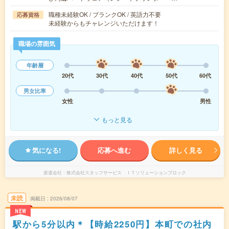
職種未経験OK / ブランクOK / 英語力不要
応募資格
未経験からもチャレンジいただけます！
職場の雰囲気
年齢層
20代
30代
40代
50代
60代
男女比率
女性
男性
もっと見る
気になる!
応募へ進む
詳しく見る
派遣会社
株式会社スタッフサービス ＩＴソリューションブロック
未読
掲載日
2026/08/07
NEW
駅から5分以内＊【時給2250円】本町での社内