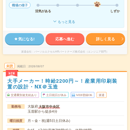
職場の様子
活気がある
しずか
もっと見る
気になる!
応募へ進む
詳しく見る
派遣会社
パーソルエクセルHRパートナーズ株式会社（エンジニア部門）
未読
掲載日
2026/08/07
NEW
大手メーカー！時給2200円～！産業用印刷装
置の設計・NX＠玉造
交通費別途支給あり
土日祝日が休み
WEB登録OK
派遣
大阪府
大阪市中央区
勤務地
玉造駅から徒歩4分
月～金・祝(週5日土日休み)
曜日頻度
9:15～17:30(実働7時間15分 休憩1時間)