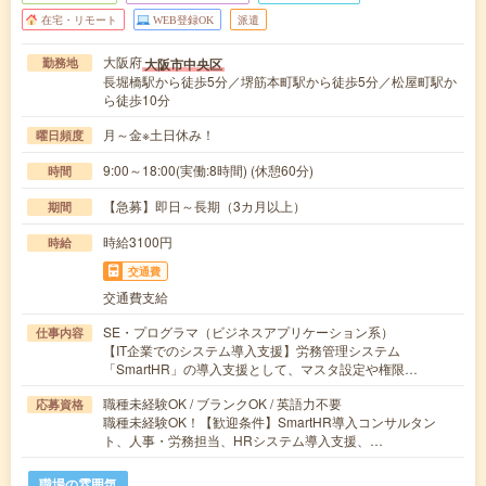
在宅・リモート
WEB登録OK
派遣
大阪府
大阪市中央区
勤務地
長堀橋駅から徒歩5分／堺筋本町駅から徒歩5分／松屋町駅か
ら徒歩10分
月～金※土日休み！
曜日頻度
9:00～18:00(実働:8時間) (休憩60分)
時間
【急募】即日～長期（3カ月以上）
期間
時給3100円
時給
交通費
交通費支給
SE・プログラマ（ビジネスアプリケーション系）
仕事内容
【IT企業でのシステム導入支援】労務管理システム
「SmartHR」の導入支援として、マスタ設定や権限…
職種未経験OK / ブランクOK / 英語力不要
応募資格
職種未経験OK！【歓迎条件】SmartHR導入コンサルタン
ト、人事・労務担当、HRシステム導入支援、…
職場の雰囲気