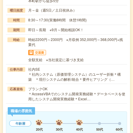
本町駅から徒歩5分
月～金（週5日／土日祝休み）
曜日頻度
8:30～17:30(実働8時間 休憩1時間)
時間
即日～長期 ※9月～開始相談OK！
期間
時給2200円～2300円 ※月収例 352,000円～368,000円+残
時給
業代
交通費
全額支給 ※当社規定に基づき支給
社内SE
仕事内容
＊社内システム（原価管理システム）のユーザー折衝＊構
築 ＊現行システムの解析/統合＊要件ヒアリング（…
ブランクOK
応募資格
＊AccessVBAでのシステム開発実務経験＊データベースを使
用したシステム開発実務経験＊Excel…
職場の雰囲気
年齢層
20代
30代
40代
50代
60代