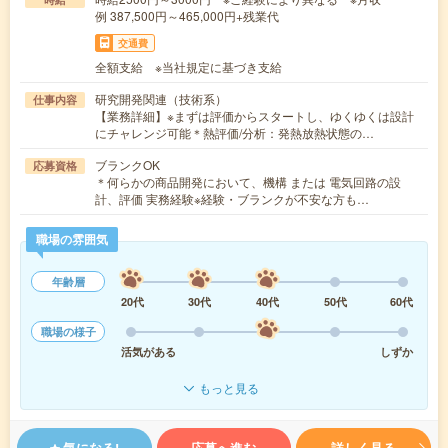
例 387,500円～465,000円+残業代
交通費
全額支給 ※当社規定に基づき支給
研究開発関連（技術系）
仕事内容
【業務詳細】※まずは評価からスタートし、ゆくゆくは設計
にチャレンジ可能＊熱評価/分析：発熱放熱状態の…
ブランクOK
応募資格
＊何らかの商品開発において、機構 または 電気回路の設
計、評価 実務経験※経験・ブランクが不安な方も…
職場の雰囲気
年齢層
20代
30代
40代
50代
60代
職場の様子
活気がある
しずか
もっと見る
気になる!
応募へ進む
詳しく見る