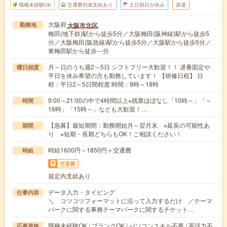
職種未経験OK
交通費別途支給あり
土日祝日が休み
派遣
大阪府
大阪市北区
勤務地
梅田(地下鉄)駅から徒歩5分／大阪梅田(阪神線)駅から徒歩5
分／大阪梅田(阪急線)駅から徒歩5分／大阪駅から徒歩5分／
東梅田駅から徒歩---分
月～日のうち週2～5日 シフトフリー大歓迎！！ 遅番固定や
曜日頻度
平日を休み希望の方も勤務しています！ 【研修日程】 日
程：平日2～5日間程度 時間：9時～18時
9:00～21:00の中で4時間以上※残業ほぼなし「10時～」「～
時間
16時」「15時～」なども大歓迎！…
【急募】最短期間：勤務開始月～翌月末 ※延長の可能性あ
期間
り ※短期・長期どちらもOK！ご相談ください！
時給1600円～1850円＋交通費
時給
交通費
規定内支給あり
データ入力・タイピング
仕事内容
＼ コツコツフォーマットに沿って入力するだけ ／テーマ
パークに関する事務テーマパークに関するチケット…
職種未経験OK / ブランクOK / パソコンスキル不要 / 英語力不
応募資格