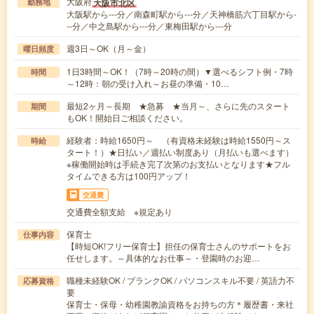
大阪府
大阪市北区
勤務地
大阪駅から---分／南森町駅から---分／天神橋筋六丁目駅から-
--分／中之島駅から---分／東梅田駅から---分
週3日～OK（月～金）
曜日頻度
1日3時間～OK！（7時～20時の間）▼選べるシフト例・7時
時間
～12時：朝の受け入れ～お昼の準備・10…
最短2ヶ月～長期 ★急募 ★当月～、さらに先のスタート
期間
もOK！開始日ご相談ください。
経験者：時給1650円～ （有資格未経験は時給1550円～ス
時給
タート！）★日払い／週払い制度あり（月払いも選べます）
※稼働開始時は手続き完了次第のお支払いとなります★フル
タイムできる方は100円アップ！
交通費
交通費全額支給 ※規定あり
保育士
仕事内容
【時短OK!フリー保育士】担任の保育士さんのサポートをお
任せします。～具体的なお仕事～・登園時のお迎…
職種未経験OK / ブランクOK / パソコンスキル不要 / 英語力不
応募資格
要
保育士・保母・幼稚園教諭資格をお持ちの方＊履歴書・来社