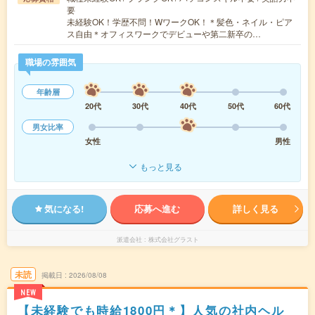
要
未経験OK！学歴不問！WワークOK！＊髪色・ネイル・ピア
ス自由＊オフィスワークでデビューや第二新卒の…
職場の雰囲気
年齢層
20代
30代
40代
50代
60代
男女比率
女性
男性
もっと見る
気になる!
応募へ進む
詳しく見る
派遣会社
株式会社グラスト
未読
掲載日
2026/08/08
NEW
【未経験でも時給1800円＊】人気の社内ヘル