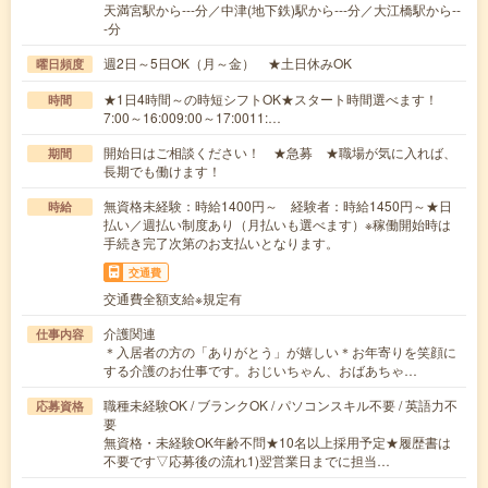
天満宮駅から---分／中津(地下鉄)駅から---分／大江橋駅から--
-分
週2日～5日OK（月～金） ★土日休みOK
曜日頻度
★1日4時間～の時短シフトOK★スタート時間選べます！
時間
7:00～16:009:00～17:0011:…
開始日はご相談ください！ ★急募 ★職場が気に入れば、
期間
長期でも働けます！
無資格未経験：時給1400円～ 経験者：時給1450円～★日
時給
払い／週払い制度あり（月払いも選べます）※稼働開始時は
手続き完了次第のお支払いとなります。
交通費
交通費全額支給※規定有
介護関連
仕事内容
＊入居者の方の「ありがとう」が嬉しい＊お年寄りを笑顔に
する介護のお仕事です。おじいちゃん、おばあちゃ…
職種未経験OK / ブランクOK / パソコンスキル不要 / 英語力不
応募資格
要
無資格・未経験OK年齢不問★10名以上採用予定★履歴書は
不要です▽応募後の流れ1)翌営業日までに担当…