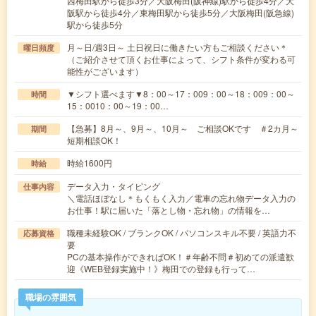
西梅田駅から徒歩3分／大阪梅田(阪神線)駅から徒歩4分／大
阪駅から徒歩4分／東梅田駅から徒歩5分／大阪梅田(阪急線)
駅から徒歩5分
月～日/週3日～ 土日祝日に働きたい方もご相談ください＊
曜日頻度
（ご紹介させて頂くお仕事によって、シフト条件が変わる可
能性がございます）
▼シフト選べます▼8：00～17：009：00～18：009：00～
時間
15：0010：00～19：00…
【急募】8月～、9月～、10月～ ご相談OKです ＃2カ月～
期間
短期相談OK！
時給1600円
時給
データ入力・タイピング
仕事内容
＼電話ほぼなし＊もくもく入力／電車の忘れ物データ入力の
お仕事！駅に届いた「落とし物・忘れ物」の情報を…
職種未経験OK / ブランクOK / パソコンスキル不要 / 英語力不
応募資格
要
PCの基本操作ができればOK！＃年齢不問＃初めての派遣歓
迎《WEB登録実施中！》梅田での登録も行って…
職場の雰囲気