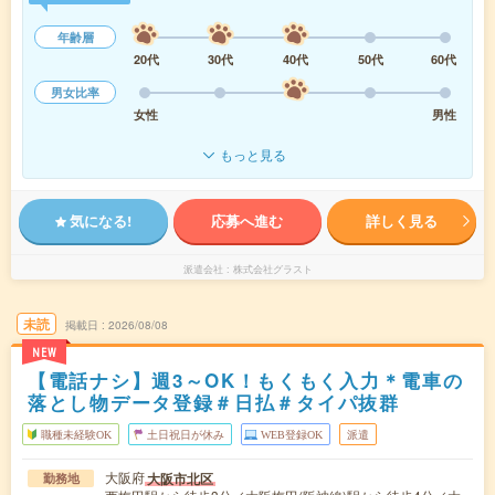
年齢層
20代
30代
40代
50代
60代
男女比率
女性
男性
もっと見る
気になる!
応募へ進む
詳しく見る
派遣会社
株式会社グラスト
未読
掲載日
2026/08/08
NEW
【電話ナシ】週3～OK！もくもく入力＊電車の
落とし物データ登録＃日払＃タイパ抜群
職種未経験OK
土日祝日が休み
WEB登録OK
派遣
大阪府
大阪市北区
勤務地