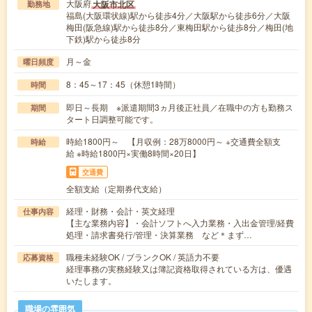
大阪府
大阪市北区
勤務地
福島(大阪環状線)駅から徒歩4分／大阪駅から徒歩6分／大阪
梅田(阪急線)駅から徒歩8分／東梅田駅から徒歩8分／梅田(地
下鉄)駅から徒歩8分
月～金
曜日頻度
8：45～17：45（休憩1時間）
時間
即日～長期 ※派遣期間3ヵ月後正社員／在職中の方も勤務ス
期間
タート日調整可能です。
時給1800円～ 【月収例：28万8000円～ +交通費全額支
時給
給 ※時給1800円×実働8時間×20日】
交通費
全額支給（定期券代支給）
経理・財務・会計・英文経理
仕事内容
【主な業務内容】・会計ソフトへ入力業務・入出金管理/経費
処理・請求書発行/管理・決算業務 など＊まず…
職種未経験OK / ブランクOK / 英語力不要
応募資格
経理事務の実務経験又は簿記資格取得されている方は、優遇
いたします。
職場の雰囲気