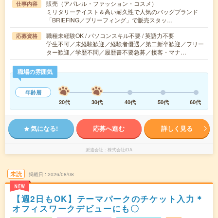
販売（アパレル・ファッション・コスメ）
仕事内容
ミリタリーテイスト＆高い耐久性で人気のバッグブランド
「BRIEFING／ブリーフィング」で販売スタッ…
職種未経験OK / パソコンスキル不要 / 英語力不要
応募資格
学生不可／未経験歓迎／経験者優遇／第二新卒歓迎／フリー
ター歓迎／学歴不問／履歴書不要急募／接客・マナ…
職場の雰囲気
年齢層
20代
30代
40代
50代
60代
気になる!
応募へ進む
詳しく見る
派遣会社
株式会社iDA
未読
掲載日
2026/08/08
NEW
【週2日もOK】テーマパークのチケット入力＊
オフィスワークデビューにも〇