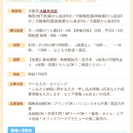
大阪府
大阪市北区
勤務地
梅田(地下鉄)駅から徒歩5分／大阪梅田(阪神線)駅から徒歩5
分／大阪梅田(阪急線)駅から徒歩5分／大阪駅から徒歩5分
月～日曜のうち週2日～OK 【研修日程】 日程：平日2～5日
曜日頻度
間程度 時間：9時～18時
9:00～21:00の間で6時間～ ※残業なし「10時～」「～16
時間
時」「15時～」なども大歓迎！固定…
【急募】最短期間：勤務開始月～翌月末 ※延長の可能性あ
期間
り ※短期・長期どちらもOK！ご相談ください！
時給1700円
時給
データ入力・タイピング
仕事内容
＊ふるさと納税に関する入力・申し込み情報→氏名などの必
要情報を入力します・エリア情報→お住まいの住所…
職種未経験OK / ブランクOK / パソコンスキル不要 / 英語力不
応募資格
要
未経験OK！学歴不問！WワークOK！＊髪色・ネイル・ピア
ス自由＊オフィスワークでデビューや第二新卒の…
職場の雰囲気