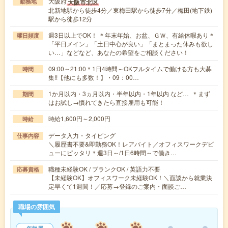
大阪府
大阪市北区
勤務地
北新地駅から徒歩4分／東梅田駅から徒歩7分／梅田(地下鉄)
駅から徒歩12分
週3日以上でOK！ ＊年末年始、お盆、ＧＷ、有給休暇あり＊
曜日頻度
「平日メイン」「土日中心が良い」「まとまった休みも欲し
い…」などなど、あなたの希望をご相談ください！
09:00～21:00＊1日4時間～OKフルタイムで働ける方も大募
時間
集!!【他にも多数！】・09：00…
1か月以内・3ヵ月以内・半年以内・1年以内 など… ＊まず
期間
はお試し→慣れてきたら直接雇用も可能！
時給1,600円～2,000円
時給
データ入力・タイピング
仕事内容
＼履歴書不要&即勤務OK！レアバイト／オフィスワークデビ
ューにピッタリ＊週3日～/1日6時間～で働き…
職種未経験OK / ブランクOK / 英語力不要
応募資格
【未経験OK】オフィスワーク未経験OK！＼面談から就業決
定早くて1週間！／応募→登録のご案内・面談ご…
職場の雰囲気