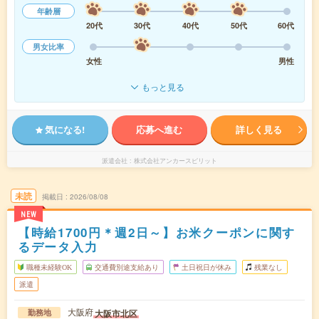
年齢層
20代
30代
40代
50代
60代
男女比率
女性
男性
もっと見る
気になる!
応募へ進む
詳しく見る
派遣会社
株式会社アンカースピリット
未読
掲載日
2026/08/08
NEW
【時給1700円＊週2日～】お米クーポンに関す
るデータ入力
職種未経験OK
交通費別途支給あり
土日祝日が休み
残業なし
派遣
大阪府
大阪市北区
勤務地