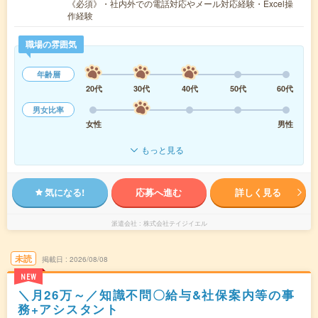
《必須》・社内外での電話対応やメール対応経験・Excel操
作経験
職場の雰囲気
年齢層
20代
30代
40代
50代
60代
男女比率
女性
男性
もっと見る
気になる!
応募へ進む
詳しく見る
派遣会社
株式会社テイジイエル
未読
掲載日
2026/08/08
NEW
＼月26万～／知識不問〇給与&社保案内等の事
務+アシスタント