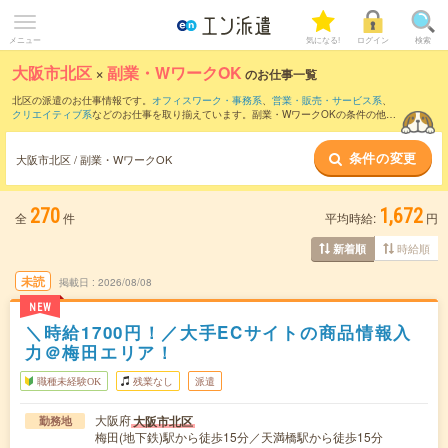
メニュー
気になる!
ログイン
検索
大阪市北区
×
副業・WワークOK
のお仕事一覧
北区の派遣のお仕事情報です。
オフィスワーク・事務系
、
営業・販売・サービス系
、
クリエイティブ系
などのお仕事を取り揃えています。副業・WワークOKの条件の他
に、
交通費別途支給あり
、
職種未経験OK
、
友だちと一緒の応募OK
などのこだわり条
件も取り揃えています。
条件の変更
大阪市北区 / 副業・WワークOK
270
1,672
全
件
平均時給:
円
時給順
新着順
未読
掲載日
2026/08/08
NEW
＼時給1700円！／大手ECサイトの商品情報入
力＠梅田エリア！
職種未経験OK
残業なし
派遣
大阪府
大阪市北区
勤務地
梅田(地下鉄)駅から徒歩15分／天満橋駅から徒歩15分