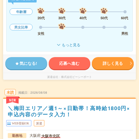
年齢層
20代
30代
40代
50代
60代
男女比率
女性
男性
もっと見る
気になる!
応募へ進む
詳しく見る
派遣会社
株式会社ピーシーポート
未読
掲載日
2026/08/08
NEW
＼梅田エリア／週1～×日勤帯！高時給1800円×
申込内容のデータ入力！
WEB登録OK
派遣
大阪府
大阪市北区
勤務地