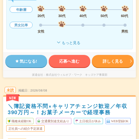
年齢層
20代
30代
40代
50代
60代
男女比率
女性
男性
もっと見る
気になる!
応募へ進む
詳しく見る
派遣会社
株式会社ウィルオブ・ワーク キッズケア事業部
未読
掲載日
2026/08/08
NEW
＼簿記資格不問×キャリアチェンジ歓迎／年収
390万円～！お菓子メーカーで経理事務
職種未経験OK
交通費別途支給あり
土日祝日が休み
WEB登録OK
正社員への紹介予定派遣