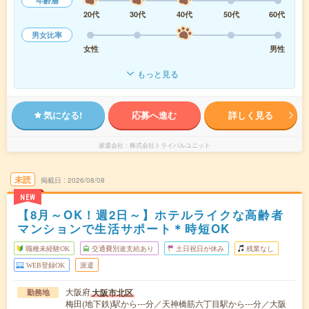
年齢層
20代
30代
40代
50代
60代
男女比率
女性
男性
もっと見る
気になる!
応募へ進む
詳しく見る
派遣会社
株式会社トライバルユニット
未読
掲載日
2026/08/08
NEW
【8月～OK！週2日～】ホテルライクな高齢者
マンションで生活サポート＊時短OK
職種未経験OK
交通費別途支給あり
土日祝日が休み
残業なし
WEB登録OK
派遣
大阪府
大阪市北区
勤務地
梅田(地下鉄)駅から---分／天神橋筋六丁目駅から---分／大阪