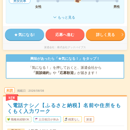
男女比率
女性
男性
もっと見る
気になる!
応募へ進む
詳しく見る
派遣会社
株式会社グッドバイブス
興味があったら「★気になる！」をタップ！
「気になる！」を押しておくと、派遣会社から
「面談確約」
や
「応募歓迎」
が届きます！
未読
掲載日
2026/08/08
NEW
＼電話ナシ／【ふるさと納税】名前や住所をも
くもく入力ワーク
職種未経験OK
土日祝日が休み
残業なし
派遣