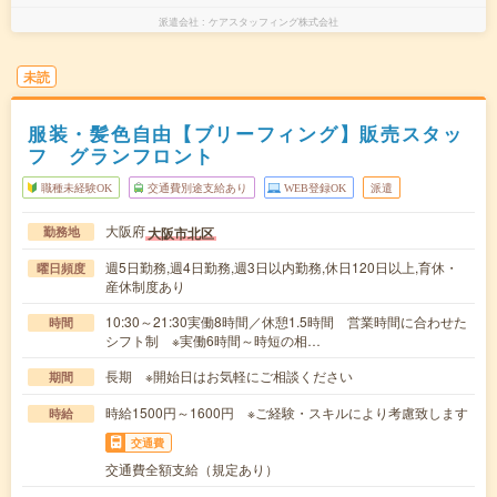
派遣会社
ケアスタッフィング株式会社
未読
服装・髪色自由【ブリーフィング】販売スタッ
フ グランフロント
職種未経験OK
交通費別途支給あり
WEB登録OK
派遣
大阪府
大阪市北区
勤務地
週5日勤務,週4日勤務,週3日以内勤務,休日120日以上,育休・
曜日頻度
産休制度あり
10:30～21:30実働8時間／休憩1.5時間 営業時間に合わせた
時間
シフト制 ※実働6時間～時短の相…
長期 ※開始日はお気軽にご相談ください
期間
時給1500円～1600円 ※ご経験・スキルにより考慮致します
時給
交通費
交通費全額支給（規定あり）