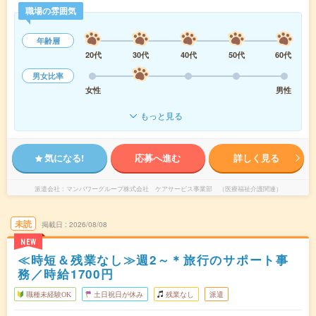
職場の雰囲気
年齢層
20代
30代
40代
50代
60代
男女比率
女性
男性
もっと見る
気になる!
応募へ進む
詳しく見る
派遣会社
マンパワーグループ株式会社 ケアサービス事業部 （医療福祉介護関連）
未読
掲載日
2026/08/08
NEW
≪時短＆残業なし≫週2～＊旅行のサポート事
務／時給1700円
職種未経験OK
土日祝日が休み
残業なし
派遣