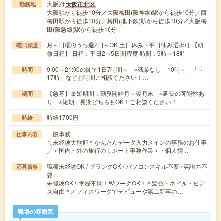
大阪府
大阪市北区
勤務地
大阪駅から徒歩10分／大阪梅田(阪神線)駅から徒歩10分／西
梅田駅から徒歩10分／梅田(地下鉄)駅から徒歩10分／大阪梅
田(阪急線)駅から徒歩10分
月～日曜のうち週2日～OK 土日休み・平日休み選択可 【研
曜日頻度
修日程】 日程：平日2～5日間程度 時間：9時～18時
9:00～21:00の間で1日7時間～ ※残業なし「10時～」「～
時間
17時」などお時間ご相談ください！…
【急募】最短期間：勤務開始月～翌月末 ※延長の可能性あ
期間
り ※短期・長期どちらもOK！ご相談ください！
時給1700円
時給
一般事務
仕事内容
＼未経験大歓迎＊かんたんデータ入力メインの事務のお仕事
／＜国内・外の旅行のサポート事務作業＞・個人情…
職種未経験OK / ブランクOK / パソコンスキル不要 / 英語力不
応募資格
要
未経験OK！学歴不問！WワークOK！＊髪色・ネイル・ピア
ス自由＊オフィスワークでデビューや第二新卒の…
職場の雰囲気