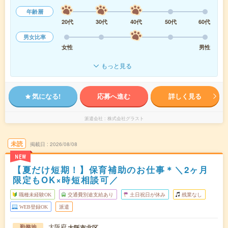
年齢層
20代
30代
40代
50代
60代
男女比率
女性
男性
もっと見る
気になる!
応募へ進む
詳しく見る
派遣会社
株式会社グラスト
未読
掲載日
2026/08/08
NEW
【夏だけ短期！】保育補助のお仕事＊＼2ヶ月
限定もOK×時短相談可／
職種未経験OK
交通費別途支給あり
土日祝日が休み
残業なし
WEB登録OK
派遣
大阪府
大阪市北区
勤務地