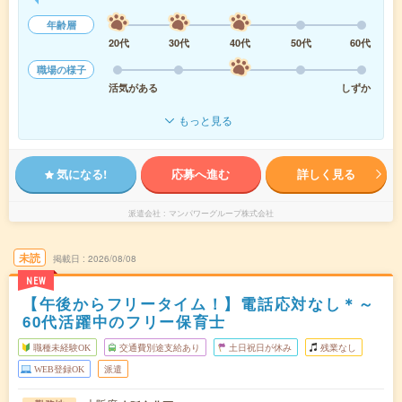
年齢層
20代
30代
40代
50代
60代
職場の様子
活気がある
しずか
もっと見る
気になる!
応募へ進む
詳しく見る
派遣会社
マンパワーグループ株式会社
未読
掲載日
2026/08/08
NEW
【午後からフリータイム！】電話応対なし＊～
60代活躍中のフリー保育士
職種未経験OK
交通費別途支給あり
土日祝日が休み
残業なし
WEB登録OK
派遣