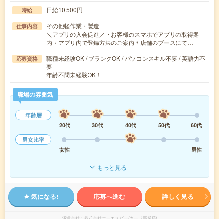
日給10,500円
時給
その他軽作業・製造
仕事内容
＼アプリの入会促進／・お客様のスマホでアプリの取得案
内・アプリ内で登録方法のご案内＊店舗のブースにて…
職種未経験OK / ブランクOK / パソコンスキル不要 / 英語力不
応募資格
要
年齢不問未経験OK！
職場の雰囲気
年齢層
20代
30代
40代
50代
60代
男女比率
女性
男性
もっと見る
気になる!
応募へ進む
詳しく見る
派遣会社
株式会社エーエスピー(カード事業部)