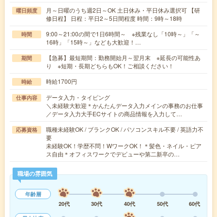
月～日曜のうち週2日～OK 土日休み・平日休み選択可 【研
曜日頻度
修日程】 日程：平日2～5日間程度 時間：9時～18時
9:00～21:00の間で1日6時間～ ※残業なし「10時～」「～
時間
16時」「15時～」なども大歓迎！…
【急募】最短期間：勤務開始月～翌月末 ※延長の可能性あ
期間
り ※短期・長期どちらもOK！ご相談ください！
時給1700円
時給
データ入力・タイピング
仕事内容
＼未経験大歓迎＊かんたんデータ入力メインの事務のお仕事
／データ入力大手ECサイトの商品情報を入力して…
職種未経験OK / ブランクOK / パソコンスキル不要 / 英語力不
応募資格
要
未経験OK！学歴不問！WワークOK！＊髪色・ネイル・ピア
ス自由＊オフィスワークでデビューや第二新卒の…
職場の雰囲気
年齢層
20代
30代
40代
50代
60代