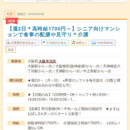
未読
掲載日
2026/08/08
NEW
【週2日＊高時給1700円～】シニア向けマンシ
ョンで食事の配膳や見守り＊介護
交通費別途支給あり
土日祝日が休み
残業なし
WEB登録OK
派遣
大阪府
大阪市北区
勤務地
大阪駅から---分／大阪梅田(阪神線)駅から---分／天神橋筋六
丁目駅から---分／天満駅から---分／中之島駅から---分
★週2日～（月～日） ※希望のシフトを毎月提出（日数と曜
曜日頻度
日の組み合わせや固定も可）
★【日勤のみ】1日5時間～OK！≪シフト例≫9:00～
時間
14:0010:00～15:0012:00～1…
【急募】即日勤務OK！中旬～など開始日相談可 ★まずは
期間
お試し2カ月～のスタートも歓迎！
経験者時給1700円～ 介護福祉士時給1750円～ ※日払い/
時給
週払いOK