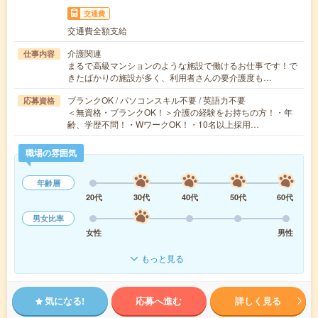
交通費
交通費全額支給
介護関連
仕事内容
まるで高級マンションのような施設で働けるお仕事です！で
きたばかりの施設が多く、利用者さんの要介護度も…
ブランクOK / パソコンスキル不要 / 英語力不要
応募資格
＜無資格・ブランクOK！＞介護の経験をお持ちの方！・年
齢、学歴不問！・WワークOK！・10名以上採用…
職場の雰囲気
年齢層
20代
30代
40代
50代
60代
男女比率
女性
男性
もっと見る
気になる!
応募へ進む
詳しく見る