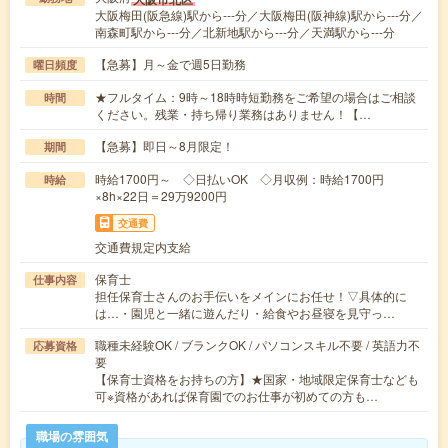
大阪梅田(阪急線)駅から---分／大阪梅田(阪神線)駅から---分／
南森町駅から---分／北新地駅から---分／天満駅から---分
【急募】月～金で週5日勤務
曜日頻度
★フルタイム：9時～18時時短勤務をご希望の場合はご相談
時間
ください。残業・持ち帰り業務はありません！【…
【急募】即日～8月限定！
期間
時給1700円～ ◇日払いOK ◇月収例：時給1700円
時給
×8h×22日＝29万9200円
交通費
交通費規定内支給
保育士
仕事内容
担任保育士さんのお手伝いをメインにお任せ！▽具体的に
は…・園児と一緒に遊んだり・給食やお昼寝を見守っ…
職種未経験OK / ブランクOK / パソコンスキル不要 / 英語力不
応募資格
要
【保育士資格をお持ちの方】★国家・地域限定保育士なども
可※資格があれば保育園でのお仕事が初めての方も…
職場の雰囲気