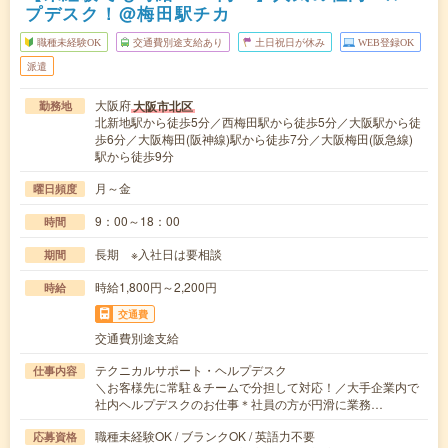
プデスク！@梅田駅チカ
職種未経験OK
交通費別途支給あり
土日祝日が休み
WEB登録OK
派遣
大阪府
大阪市北区
勤務地
北新地駅から徒歩5分／西梅田駅から徒歩5分／大阪駅から徒
歩6分／大阪梅田(阪神線)駅から徒歩7分／大阪梅田(阪急線)
駅から徒歩9分
月～金
曜日頻度
9：00～18：00
時間
長期 ※入社日は要相談
期間
時給1,800円～2,200円
時給
交通費
交通費別途支給
テクニカルサポート・ヘルプデスク
仕事内容
＼お客様先に常駐＆チームで分担して対応！／大手企業内で
社内ヘルプデスクのお仕事＊社員の方が円滑に業務…
職種未経験OK / ブランクOK / 英語力不要
応募資格