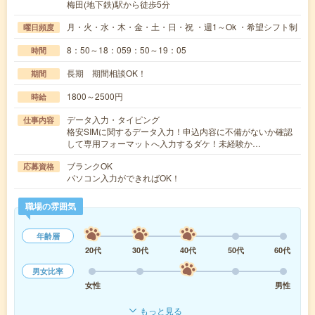
梅田(地下鉄)駅から徒歩5分
月・火・水・木・金・土・日・祝 ・週1～Ok ・希望シフト制
曜日頻度
8：50～18：059：50～19：05
時間
長期 期間相談OK！
期間
1800～2500円
時給
データ入力・タイピング
仕事内容
格安SIMに関するデータ入力！申込内容に不備がないか確認
して専用フォーマットへ入力するダケ！未経験か…
ブランクOK
応募資格
パソコン入力ができればOK！
職場の雰囲気
年齢層
20代
30代
40代
50代
60代
男女比率
女性
男性
もっと見る