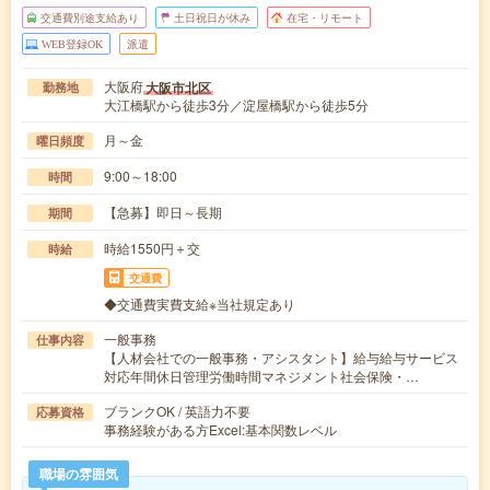
交通費別途支給あり
土日祝日が休み
在宅・リモート
WEB登録OK
派遣
大阪府
大阪市北区
勤務地
大江橋駅から徒歩3分／淀屋橋駅から徒歩5分
月～金
曜日頻度
9:00～18:00
時間
【急募】即日～長期
期間
時給1550円＋交
時給
交通費
◆交通費実費支給※当社規定あり
一般事務
仕事内容
【人材会社での一般事務・アシスタント】給与給与サービス
対応年間休日管理労働時間マネジメント社会保険・…
ブランクOK / 英語力不要
応募資格
事務経験がある方Excel:基本関数レベル
職場の雰囲気