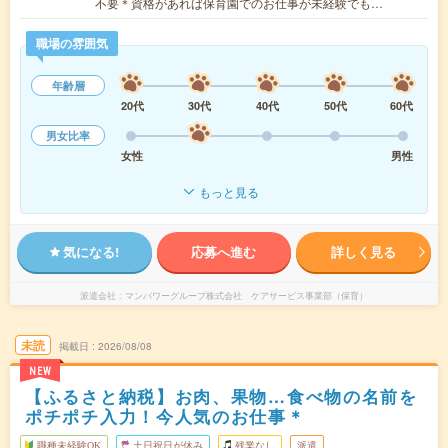
不要＊資格があれば保育園でのお仕事が未経験でも…
職場の雰囲気
年齢層
20代
30代
40代
50代
60代
男女比率
女性
男性
もっと見る
気になる!
応募へ進む
詳しく見る
派遣会社
マンパワーグループ株式会社 ケアサービス事業部（保育）
未読
掲載日
2026/08/08
NEW
【ふるさと納税】お肉、果物…食べ物の名前を
ポチポチ入力！今人気のお仕事＊
職種未経験OK
土日祝日が休み
残業なし
派遣