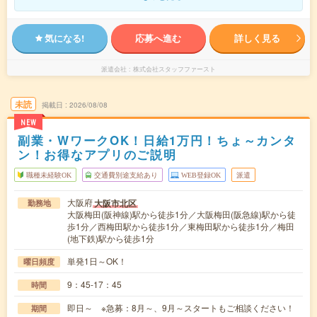
気になる!
応募へ進む
詳しく見る
派遣会社
株式会社スタッフファースト
未読
掲載日
2026/08/08
NEW
副業・WワークOK！日給1万円！ちょ～カンタ
ン！お得なアプリのご説明
職種未経験OK
交通費別途支給あり
WEB登録OK
派遣
大阪府
大阪市北区
勤務地
大阪梅田(阪神線)駅から徒歩1分／大阪梅田(阪急線)駅から徒
歩1分／西梅田駅から徒歩1分／東梅田駅から徒歩1分／梅田
(地下鉄)駅から徒歩1分
単発1日～OK！
曜日頻度
9：45-17：45
時間
即日～ ※急募：8月～、9月～スタートもご相談ください！
期間