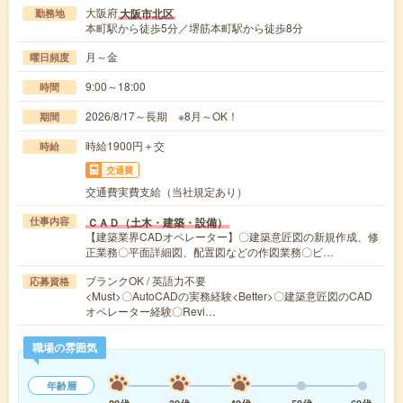
大阪府
大阪市北区
勤務地
本町駅から徒歩5分／堺筋本町駅から徒歩8分
月～金
曜日頻度
9:00～18:00
時間
2026/8/17～長期 ※8月～OK！
期間
時給1900円＋交
時給
交通費
交通費実費支給（当社規定あり）
ＣＡＤ（土木・建築・設備）
仕事内容
【建築業界CADオペレーター】〇建築意匠図の新規作成、修
正業務〇平面詳細図、配置図などの作図業務〇ビ…
ブランクOK / 英語力不要
応募資格
<Must>〇AutoCADの実務経験<Better>〇建築意匠図のCAD
オペレーター経験〇Revi…
職場の雰囲気
年齢層