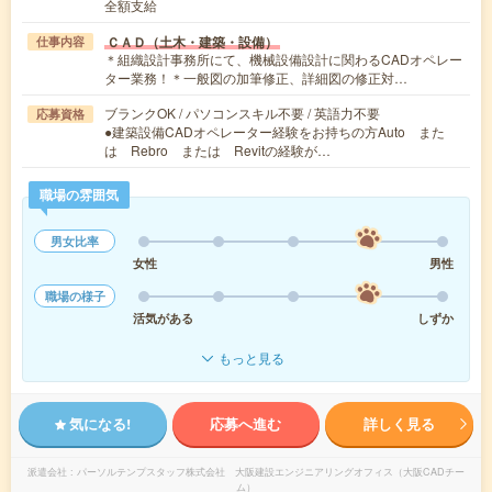
全額支給
ＣＡＤ（土木・建築・設備）
仕事内容
＊組織設計事務所にて、機械設備設計に関わるCADオペレー
ター業務！＊一般図の加筆修正、詳細図の修正対…
ブランクOK / パソコンスキル不要 / 英語力不要
応募資格
●建築設備CADオペレーター経験をお持ちの方Auto また
は Rebro または Revitの経験が…
職場の雰囲気
男女比率
女性
男性
職場の様子
活気がある
しずか
もっと見る
気になる!
応募へ進む
詳しく見る
派遣会社
パーソルテンプスタッフ株式会社 大阪建設エンジニアリングオフィス（大阪CADチー
ム）