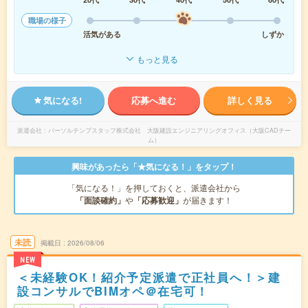
職場の様子
活気がある
しずか
もっと見る
気になる!
応募へ進む
詳しく見る
派遣会社
パーソルテンプスタッフ株式会社 大阪建設エンジニアリングオフィス（大阪CADチー
ム）
興味があったら「★気になる！」をタップ！
「気になる！」を押しておくと、派遣会社から
「面談確約」
や
「応募歓迎」
が届きます！
未読
掲載日
2026/08/06
NEW
＜未経験OK！紹介予定派遣で正社員へ！＞建
設コンサルでBIMオペ＠在宅可！