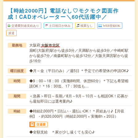
【時給2000円】電話なし♡モクモク図面作
成！CADオペレーター＼60代活躍中／
交通費別途支給あり
土日祝日が休み
残業なし
WEB登録OK
派遣
大阪府
大阪市北区
勤務地
扇町(大阪府)駅から徒歩3分／天満駅から徒歩3分／中崎町駅
から徒歩7分／南森町駅から徒歩12分／大阪天満宮駅から徒
歩16分
◆月～金（平日のみ）／週5日 ＊予定での希望休の申請OK♪
曜日頻度
◆9：00～18：00（実働8時間、休憩60分）＊下記も希望相
時間
談OK！＊16：30迄、17：30迄も…
＜急募＞即日～長期／8月～9月～10月～も相談OK！応募か
期間
ら最短即日には選考案内♪
◆時給2,000円＊日払い・週払いOK！＊昇給あり♪【月収
時給
例】 ・約320,000円（時給2,000円 × 実働8h × 20日）
交通費
◆全額支給 ＊家が少し遠くても安心♪