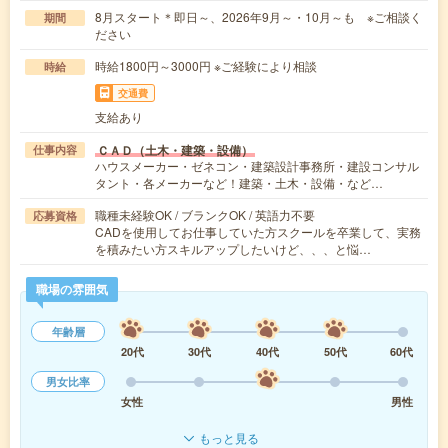
8月スタート＊即日～、2026年9月～・10月～も ※ご相談く
期間
ださい
時給1800円～3000円 ※ご経験により相談
時給
交通費
支給あり
ＣＡＤ（土木・建築・設備）
仕事内容
ハウスメーカー・ゼネコン・建築設計事務所・建設コンサル
タント・各メーカーなど！建築・土木・設備・など…
職種未経験OK / ブランクOK / 英語力不要
応募資格
CADを使用してお仕事していた方スクールを卒業して、実務
を積みたい方スキルアップしたいけど、、、と悩…
職場の雰囲気
年齢層
20代
30代
40代
50代
60代
男女比率
女性
男性
もっと見る