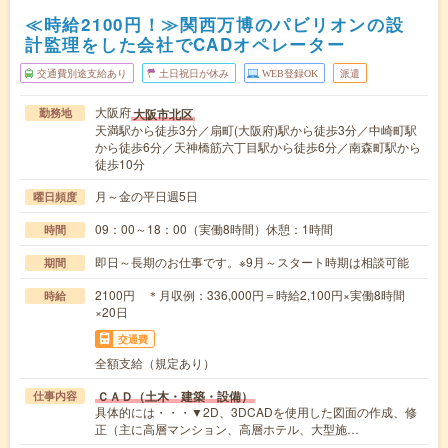
≪時給2100円！≫関西万博のパビリオンの設
計監理をした会社でCADオペレーター
交通費別途支給あり
土日祝日が休み
WEB登録OK
派遣
大阪府
大阪市北区
勤務地
天満駅から徒歩3分／扇町(大阪府)駅から徒歩3分／中崎町駅
から徒歩6分／天神橋筋六丁目駅から徒歩6分／南森町駅から
徒歩10分
月～金の平日週5日
曜日頻度
09：00～18：00（実働8時間）休憩：1時間
時間
即日～長期のお仕事です。※9月～スタート時期は相談可能
期間
2100円 ＊月収例：336,000円＝時給2,100円×実働8時間
時給
×20日
交通費
全額支給（規定あり）
ＣＡＤ（土木・建築・設備）
仕事内容
具体的には・・・▼2D、3DCADを使用した図面の作成、修
正（主に高層マンション、高層ホテル、大型施…