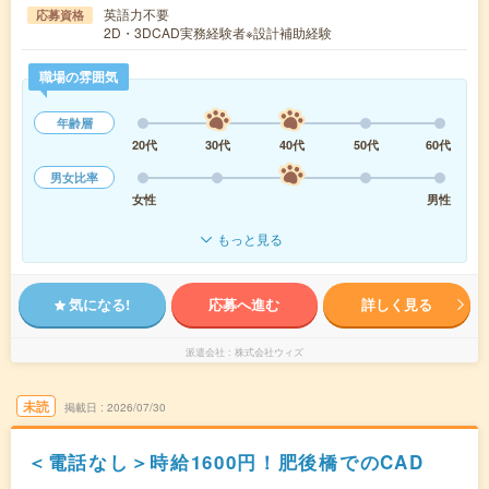
英語力不要
応募資格
2D・3DCAD実務経験者※設計補助経験
職場の雰囲気
年齢層
20代
30代
40代
50代
60代
男女比率
女性
男性
もっと見る
気になる!
応募へ進む
詳しく見る
派遣会社
株式会社ウィズ
未読
掲載日
2026/07/30
＜電話なし＞時給1600円！肥後橋でのCAD