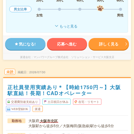
20代
30代
40代
50代
60代
男女比率
女性
男性
もっと見る
気になる!
応募へ進む
詳しく見る
派遣会社
マンパワーグループ株式会社 ソリューション・サービス大阪支店
未読
掲載日
2026/07/30
正社員登用実績あり＊【時給1750円～】大阪
駅直結！長期！CADオペレーター
交通費別途支給あり
土日祝日が休み
在宅・リモート
WEB登録OK
派遣
大阪府
大阪市北区
勤務地
大阪駅から徒歩5分／大阪梅田(阪急線)駅から徒歩5分