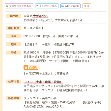
交通費別途支給あり
土日祝日が休み
WEB登録OK
派遣
大阪府
大阪市北区
勤務地
肥後橋駅から徒歩2分／大阪駅から徒歩17分
月～金／週5日
曜日頻度
09:00-17:30（休憩75分）実働7時間15分
時間
【急募】即日～長期 ※開始日相談OK
期間
時給1600円 月収例 24万8000円 時給1600円×実働7h15m×
時給
週5日×4週+残業10h ※月収例を保証するものではありませ
ん。※給与即受取りサービス利用可（利用条件有）
交通費
1ヶ月3万円を上限として実費支給
ＣＡＤ（土木・建築・設備）
仕事内容
大手建設コンサルタントの砂防設計を行う部署にてCAD＋事
務のお仕事・コンクリート構造物図面の修正・E…
ブランクOK / 英語力不要
応募資格
【歓迎/経験】積算・製図・CADの経験 【歓迎/スキル】
AutoCAD LT系、AutoCAD R…