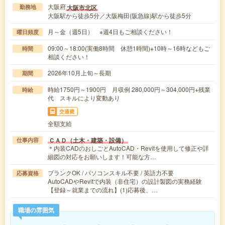
大阪府
大阪市北区
勤務地
大阪駅から徒歩5分／大阪梅田(阪急線)駅から徒歩5分
月～金（週5日） ※週4日もご相談ください！
曜日頻度
09:00～18:00(実働8時間 休憩1時間)※10時～16時などもご
時間
相談ください！
2026年10月上旬～長期
期間
時給1750円～1900円 月収例 280,000円～304,000円+残業
時給
代 スキルにより変動あり
交通費
全額支給
ＣＡＤ（土木・建築・設備）
仕事内容
＊内装CADのおしごとAutoCAD・Revitを使用して修正や詳
細図の対応をお願いします！可能な方…
ブランクOK / パソコンスキル不要 / 英語力不要
応募資格
AutoCADやRevitで内装（非住宅）の設計製図の実務経験
【登録～就業までの流れ】(1)応募後、…
職場の雰囲気