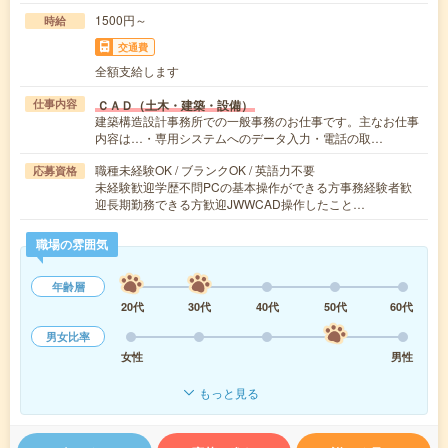
1500円～
時給
交通費
全額支給します
ＣＡＤ（土木・建築・設備）
仕事内容
建築構造設計事務所での一般事務のお仕事です。主なお仕事
内容は…・専用システムへのデータ入力・電話の取…
職種未経験OK / ブランクOK / 英語力不要
応募資格
未経験歓迎学歴不問PCの基本操作ができる方事務経験者歓
迎長期勤務できる方歓迎JWWCAD操作したこと…
職場の雰囲気
年齢層
20代
30代
40代
50代
60代
男女比率
女性
男性
もっと見る