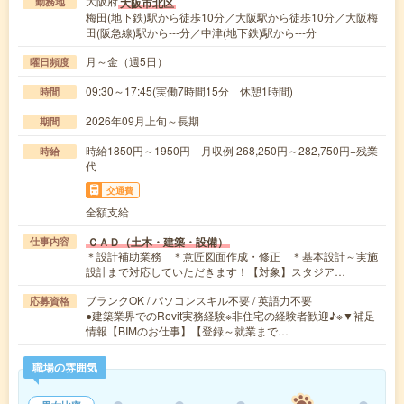
大阪府
大阪市北区
勤務地
梅田(地下鉄)駅から徒歩10分／大阪駅から徒歩10分／大阪梅
田(阪急線)駅から---分／中津(地下鉄)駅から---分
月～金（週5日）
曜日頻度
09:30～17:45(実働7時間15分 休憩1時間)
時間
2026年09月上旬～長期
期間
時給1850円～1950円 月収例 268,250円～282,750円+残業
時給
代
交通費
全額支給
ＣＡＤ（土木・建築・設備）
仕事内容
＊設計補助業務 ＊意匠図面作成・修正 ＊基本設計～実施
設計まで対応していただきます！【対象】スタジア…
ブランクOK / パソコンスキル不要 / 英語力不要
応募資格
●建築業界でのRevit実務経験※非住宅の経験者歓迎♪※▼補足
情報【BIMのお仕事】【登録～就業まで…
職場の雰囲気