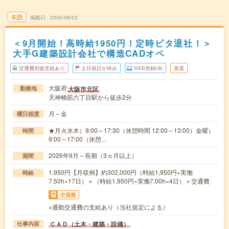
未読
掲載日
2026/08/03
＜9月開始！高時給1950円！定時ピタ退社！＞
大手G建築設計会社で構造CADオペ
交通費別途支給あり
土日祝日が休み
WEB登録OK
派遣
大阪府
大阪市北区
勤務地
天神橋筋六丁目駅から徒歩2分
月～金
曜日頻度
★月火水木）9:00～17:30（休憩時間 12:00～13:00）金曜）
時間
9:00～17:00（休憩…
2026年9月～長期（3ヵ月以上）
期間
1,950円【月収例】約302,000円（時給1,950円×実働
時給
7.50h×17日）＋（時給1,950円×実働7.00h×4日）＋交通費
交通費
○通勤交通費の支給あり（当社規定による）
ＣＡＤ（土木・建築・設備）
仕事内容