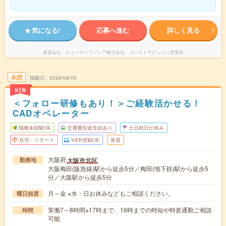
気になる!
応募へ進む
詳しく見る
派遣会社
ヒューマンリソシア株式会社 コンストラクション営業部
未読
掲載日
2026/08/05
NEW
＜フォロー研修もあり！＞ご経験活かせる！
CADオペレーター
職種未経験OK
交通費別途支給あり
土日祝日が休み
在宅・リモート
WEB登録OK
派遣
大阪府
大阪市北区
勤務地
大阪梅田(阪急線)駅から徒歩5分／梅田(地下鉄)駅から徒歩5
分／大阪駅から徒歩5分
月～金 ※水・日お休みなどもご相談ください。
曜日頻度
実働7～8時間※17時まで、16時までの時短や時差通勤ご相談
時間
可能