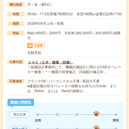
月～金（週5日）
曜日頻度
09:00～17:30(実働7時間30分 休憩1時間)※金曜日定時17:00
時間
2026年09月上旬～長期
期間
時給1900円～2000円 月収例 285,000円～300,000円+残業
時給
代
交通費
全額支給
ＣＡＤ（土木・建築・設備）
仕事内容
＊組織設計事務所にて、機械設備設計に関わるCADオペレー
ター業務！＊一般図の加筆修正、詳細図の修正対…
ブランクOK / パソコンスキル不要 / 英語力不要
応募資格
●建築設備CADオペレーター経験をお持ちの方Auto また
は Rebro または Revitの経験が…
職場の雰囲気
男女比率
女性
男性
職場の様子