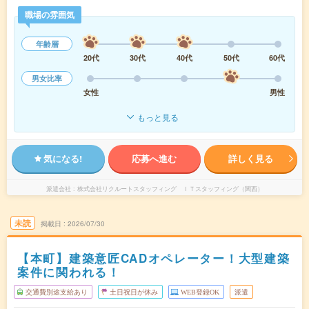
職場の雰囲気
年齢層
20代
30代
40代
50代
60代
男女比率
女性
男性
もっと見る
気になる!
応募へ進む
詳しく見る
派遣会社
株式会社リクルートスタッフィング ＩＴスタッフィング（関西）
未読
掲載日
2026/07/30
【本町】建築意匠CADオペレーター！大型建築
案件に関われる！
交通費別途支給あり
土日祝日が休み
WEB登録OK
派遣