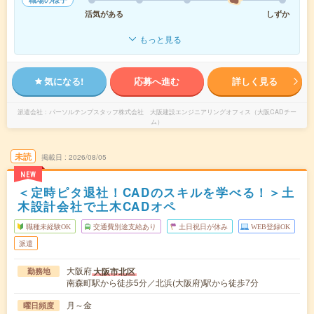
活気がある
しずか
もっと見る
気になる!
応募へ進む
詳しく見る
派遣会社
パーソルテンプスタッフ株式会社 大阪建設エンジニアリングオフィス（大阪CADチー
ム）
未読
掲載日
2026/08/05
NEW
＜定時ピタ退社！CADのスキルを学べる！＞土
木設計会社で土木CADオペ
職種未経験OK
交通費別途支給あり
土日祝日が休み
WEB登録OK
派遣
大阪府
大阪市北区
勤務地
南森町駅から徒歩5分／北浜(大阪府)駅から徒歩7分
月～金
曜日頻度