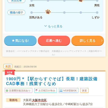
男女比率
女性
男性
職場の様子
活気がある
しずか
もっと見る
気になる!
応募へ進む
詳しく見る
派遣会社
パーソルテンプスタッフ株式会社 大阪建設エンジニアリングオフィス（大阪CADチー
ム）
未読
掲載日
2026/08/06
NEW
1900円＊【駅からすぐそば】長期！建築設備
CAD事務！残業すくなめ
交通費別途支給あり
土日祝日が休み
WEB登録OK
派遣
大阪府
大阪市北区
勤務地
天神橋筋六丁目駅から徒歩2分／中崎町駅から徒歩7分