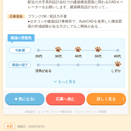
駅近の大手系列設計会社での建築構造図面に関わるCADオペ
レーターをお願いします。建築構造設計を行って…
ブランクOK / 英語力不要
応募資格
●ゼネコンや建築設計事務所で、AutoCADを使用した構造図
面の作成経験がある方少しでもご興味がある…
職場の雰囲気
年齢層
20代
30代
40代
50代
60代
職場の様子
活気がある
しずか
もっと見る
気になる!
応募へ進む
詳しく見る
派遣会社
ヒューマンリソシア株式会社 コンストラクション営業部
未読
掲載日
2026/08/03