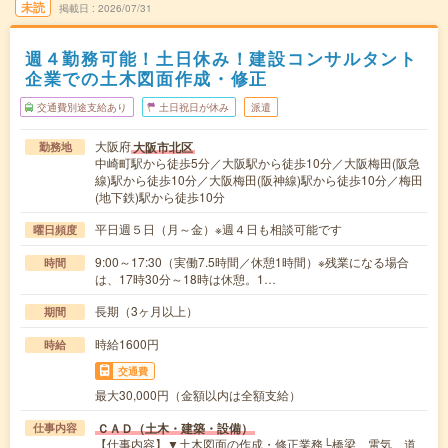
未読
掲載日
2026/07/31
週４勤務可能！土日休み！建設コンサルタント
企業での土木図面作成・修正
交通費別途支給あり
土日祝日が休み
派遣
大阪府
大阪市北区
勤務地
中崎町駅から徒歩5分／大阪駅から徒歩10分／大阪梅田(阪急
線)駅から徒歩10分／大阪梅田(阪神線)駅から徒歩10分／梅田
(地下鉄)駅から徒歩10分
平日週５日（月～金）※週４日も相談可能です
曜日頻度
9:00～17:30（実働7.5時間／休憩1時間）※残業になる場合
時間
は、17時30分～18時は休憩。1…
長期（3ヶ月以上）
期間
時給1600円
時給
交通費
最大30,000円（金額以内は全額支給）
ＣＡＤ（土木・建築・設備）
仕事内容
【仕事内容】▼土木図面の作成・修正業務└橋梁、電気、道