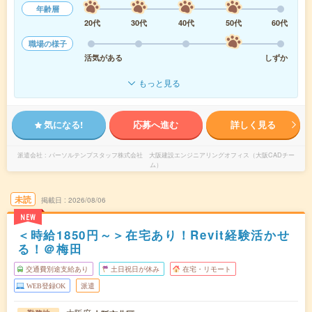
年齢層
20代
30代
40代
50代
60代
職場の様子
活気がある
しずか
もっと見る
気になる!
応募へ進む
詳しく見る
派遣会社
パーソルテンプスタッフ株式会社 大阪建設エンジニアリングオフィス（大阪CADチー
ム）
未読
掲載日
2026/08/06
NEW
＜時給1850円～＞在宅あり！Revit経験活かせ
る！＠梅田
交通費別途支給あり
土日祝日が休み
在宅・リモート
WEB登録OK
派遣