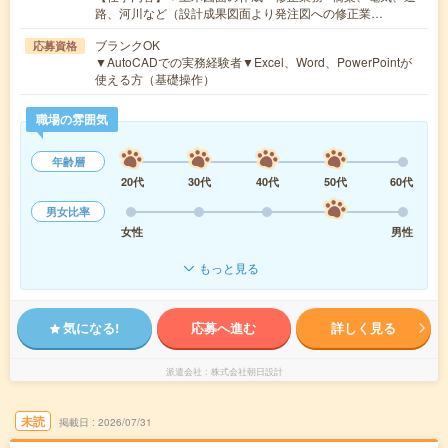
路、河川など（設計成果図面より発注図への修正業…
ブランクOK
応募資格
▼AutoCADでの実務経験者▼Excel、Word、PowerPointが
使える方（基礎操作）
職場の雰囲気
年齢層
20代
30代
40代
50代
60代
男女比率
女性
男性
もっと見る
気になる!
応募へ進む
詳しく見る
派遣会社
株式会社朝日設計
未読
掲載日
2026/07/31