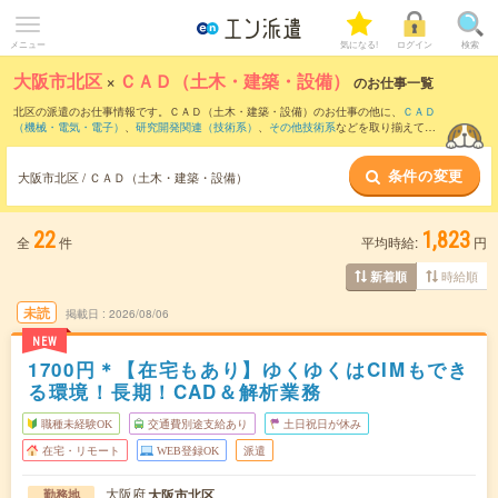
メニュー
気になる!
ログイン
検索
大阪市北区
×
ＣＡＤ（土木・建築・設備）
のお仕事一覧
北区の派遣のお仕事情報です。ＣＡＤ（土木・建築・設備）のお仕事の他に、
ＣＡＤ
（機械・電気・電子）
、
研究開発関連（技術系）
、
その他技術系
などを取り揃えてい
ます。さらに、
短期
・
単発
などの期間や、
職種未経験OK
などのこだわり条件で絞り込
んでいただけます。職種辞典：
ＣＡＤ（土木・建築・設備）のお仕事とは？とは？
条件の変更
大阪市北区 / ＣＡＤ（土木・建築・設備）
22
1,823
全
件
平均時給:
円
時給順
新着順
未読
掲載日
2026/08/06
NEW
1700円＊【在宅もあり】ゆくゆくはCIMもでき
る環境！長期！CAD＆解析業務
職種未経験OK
交通費別途支給あり
土日祝日が休み
在宅・リモート
WEB登録OK
派遣
大阪府
大阪市北区
勤務地