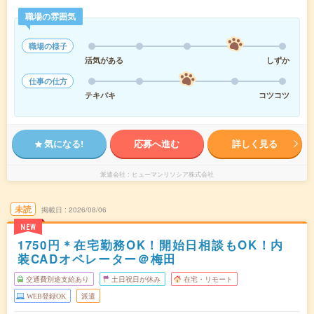
職場の雰囲気
職場の様子
活気がある
しずか
仕事の仕方
テキパキ
コツコツ
気になる!
応募へ進む
詳しく見る
派遣会社
ヒューマンリソシア株式会社
未読
掲載日
2026/08/06
NEW
1750円＊在宅勤務OK！開始日相談もOK！内
装CADオペレーター＠梅田
交通費別途支給あり
土日祝日が休み
在宅・リモート
WEB登録OK
派遣