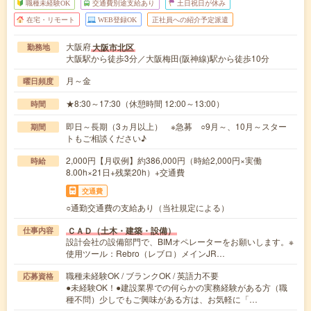
職種未経験OK
交通費別途支給あり
土日祝日が休み
在宅・リモート
WEB登録OK
正社員への紹介予定派遣
大阪府
大阪市北区
勤務地
大阪駅から徒歩3分／大阪梅田(阪神線)駅から徒歩10分
月～金
曜日頻度
★8:30～17:30（休憩時間 12:00～13:00）
時間
即日～長期（3ヵ月以上） ※急募 ○9月～、10月～スター
期間
トもご相談ください♪
2,000円【月収例】約386,000円（時給2,000円×実働
時給
8.00h×21日+残業20h）+交通費
交通費
○通勤交通費の支給あり（当社規定による）
ＣＡＤ（土木・建築・設備）
仕事内容
設計会社の設備部門で、BIMオペレーターをお願いします。※
使用ツール：Rebro（レブロ）メインJR…
職種未経験OK / ブランクOK / 英語力不要
応募資格
●未経験OK！●建設業界での何らかの実務経験がある方（職
種不問）少しでもご興味がある方は、お気軽に「…