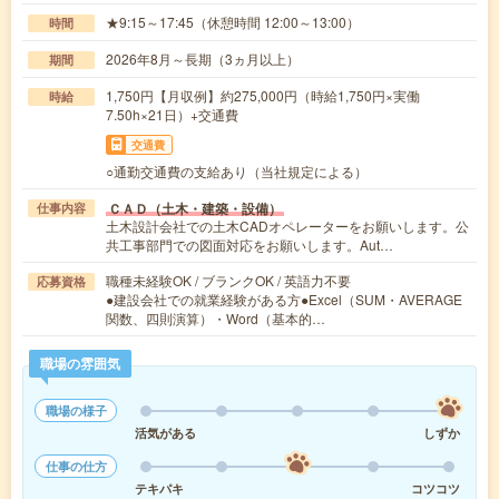
★9:15～17:45（休憩時間 12:00～13:00）
時間
2026年8月～長期（3ヵ月以上）
期間
1,750円【月収例】約275,000円（時給1,750円×実働
時給
7.50h×21日）+交通費
交通費
○通勤交通費の支給あり（当社規定による）
ＣＡＤ（土木・建築・設備）
仕事内容
土木設計会社での土木CADオペレーターをお願いします。公
共工事部門での図面対応をお願いします。Aut…
職種未経験OK / ブランクOK / 英語力不要
応募資格
●建設会社での就業経験がある方●Excel（SUM・AVERAGE
関数、四則演算）・Word（基本的…
職場の雰囲気
職場の様子
活気がある
しずか
仕事の仕方
テキパキ
コツコツ