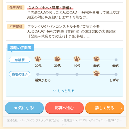
ＣＡＤ（土木・建築・設備）
仕事内容
＊内装CADのおしごとAutoCAD・Revitを使用して修正や詳
細図の対応をお願いします！可能な方…
ブランクOK / パソコンスキル不要 / 英語力不要
応募資格
AutoCADやRevitで内装（非住宅）の設計製図の実務経験
【登録～就業までの流れ】(1)応募後、…
職場の雰囲気
年齢層
20代
30代
40代
50代
60代
職場の様子
活気がある
しずか
もっと見る
気になる!
応募へ進む
詳しく見る
派遣会社
パーソルテンプスタッフ株式会社 大阪建設エンジニアリングオフィス（大阪CADチー
ム）