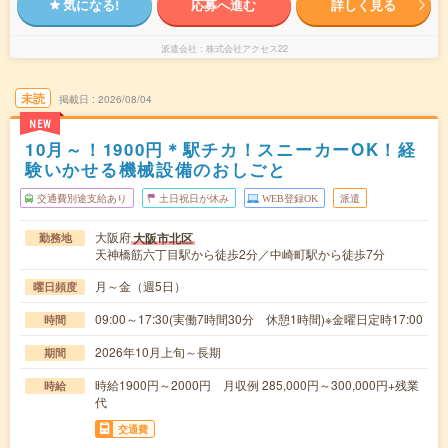
気になる!
応募へ進む
詳しく見る
派遣会社
株式会社アクセス22
未読
掲載日
2026/08/04
NEW
10月～！1900円＊駅チカ！スニーカーOK！経
験いかせる機械設備のおしごと
交通費別途支給あり
土日祝日が休み
WEB登録OK
派遣
大阪府
大阪市北区
勤務地
天神橋筋六丁目駅から徒歩2分／中崎町駅から徒歩7分
月～金（週5日）
曜日頻度
09:00～17:30(実働7時間30分 休憩1時間)※金曜日定時17:00
時間
2026年10月上旬～長期
期間
時給1900円～2000円 月収例 285,000円～300,000円+残業
時給
代
交通費