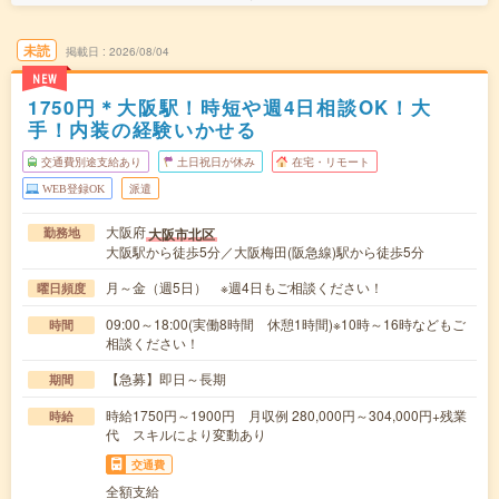
未読
掲載日
2026/08/04
NEW
1750円＊大阪駅！時短や週4日相談OK！大
手！内装の経験いかせる
交通費別途支給あり
土日祝日が休み
在宅・リモート
WEB登録OK
派遣
大阪府
大阪市北区
勤務地
大阪駅から徒歩5分／大阪梅田(阪急線)駅から徒歩5分
月～金（週5日） ※週4日もご相談ください！
曜日頻度
09:00～18:00(実働8時間 休憩1時間)※10時～16時などもご
時間
相談ください！
【急募】即日～長期
期間
時給1750円～1900円 月収例 280,000円～304,000円+残業
時給
代 スキルにより変動あり
交通費
全額支給