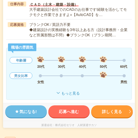
ＣＡＤ（土木・建築・設備）
仕事内容
大手建築設計会社でのCADのお仕事です!経験を活かしてモ
クモクと作業できますよ○【AutoCAD】を…
ブランクOK / 英語力不要
応募資格
◆建築設計の実務経験を3年以上ある方（設計事務所・企業
など所属形態は不問）◆ブランクOK（ブラン期間…
職場の雰囲気
年齢層
20代
30代
40代
50代
60代
男女比率
女性
男性
もっと見る
気になる!
応募へ進む
詳しく見る
派遣会社
株式会社セリオ 人材派遣サカソ