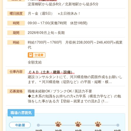
淀屋橋駅から徒歩8分／北新地駅から徒歩5分
月～金（週5日） ※土日祝休み！
曜日頻度
09:00～17:00(実働7時間 休憩1時間)
時間
2026年09月上旬～長期
期間
時給1700円～1760円 月収例 238,000円～246,400円+残業
時給
代
交通費
全額支給
ＣＡＤ（土木・建築・設備）
仕事内容
建設コンサルタントにて、河川構造物の図面作成をお願いし
ます。＊河川構造物（堤防など）の平面・縦断・横…
職種未経験OK / ブランクOK / 英語力不要
応募資格
◆土木系の知識をお持ちの方※力学系（構造力学など）の勉
強をした事がある方【登録～就業までの流れ】(1…
職場の雰囲気
年齢層
20代
30代
40代
50代
60代