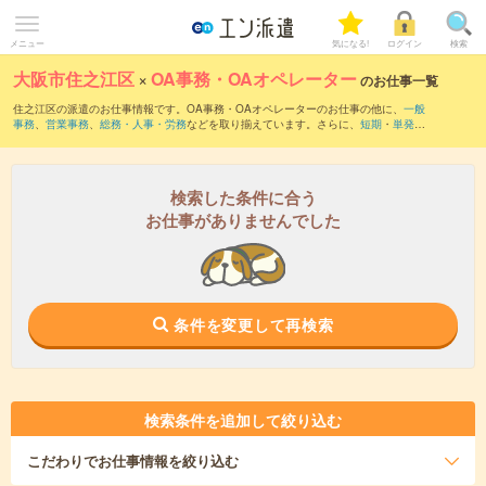
メニュー
気になる!
ログイン
検索
大阪市住之江区
×
OA事務・OAオペレーター
のお仕事一覧
住之江区の派遣のお仕事情報です。OA事務・OAオペレーターのお仕事の他に、
一般
事務
、
営業事務
、
総務・人事・労務
などを取り揃えています。さらに、
短期
・
単発
な
どの期間や、
職種未経験OK
などのこだわり条件で絞り込んでいただけます。職種辞
典：
OA事務・OAオペレーターのお仕事とは？とは？
検索した条件に合う
お仕事がありませんでした
条件を変更して再検索
検索条件を追加して絞り込む
こだわり
でお仕事情報を絞り込む