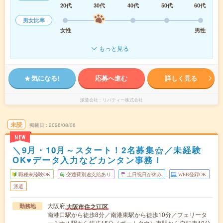
20代
30代
40代
50代
60代
男女比率
女性
男性
もっと見る
気になる!
応募へ進む
詳しく見る
派遣会社
リバティー株式会社
未読
掲載日
2026/08/06
NEW
＼9月・10月～スタート！2名募集⚝／未経験
OK♥データ入力などカンタン事務！
職種未経験OK
交通費別途支給あり
土日祝日が休み
WEB登録OK
派遣
大阪府
大阪市住之江区
勤務地
南港口駅から徒歩8分／南港東駅から徒歩10分／フェリータ
ーミナル駅から徒歩15分／ポートタウン東駅から自転車10分