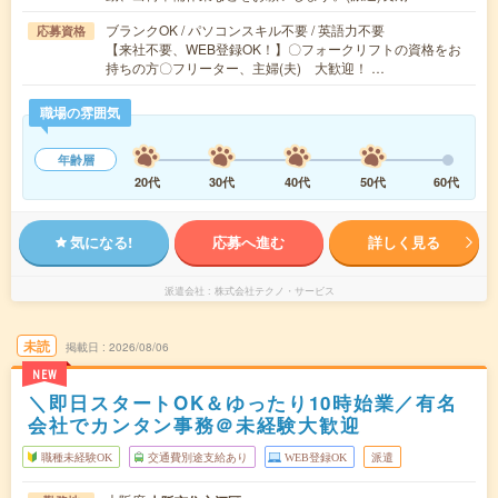
ブランクOK / パソコンスキル不要 / 英語力不要
応募資格
【来社不要、WEB登録OK！】〇フォークリフトの資格をお
持ちの方〇フリーター、主婦(夫) 大歓迎！ …
職場の雰囲気
年齢層
20代
30代
40代
50代
60代
気になる!
応募へ進む
詳しく見る
派遣会社
株式会社テクノ・サービス
未読
掲載日
2026/08/06
NEW
＼即日スタートOK＆ゆったり10時始業／有名
会社でカンタン事務＠未経験大歓迎
職種未経験OK
交通費別途支給あり
WEB登録OK
派遣