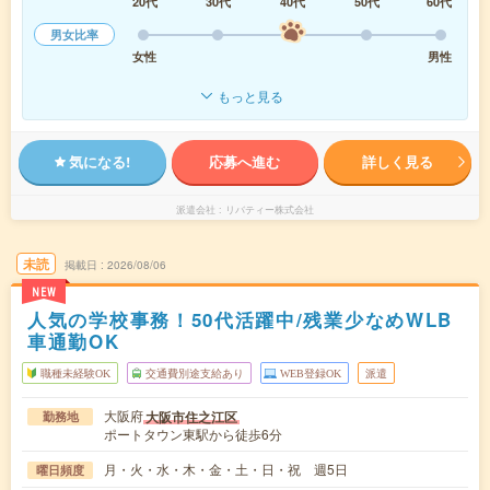
20代
30代
40代
50代
60代
男女比率
女性
男性
もっと見る
気になる!
応募へ進む
詳しく見る
派遣会社
リバティー株式会社
未読
掲載日
2026/08/06
NEW
人気の学校事務！50代活躍中/残業少なめWLB
車通勤OK
職種未経験OK
交通費別途支給あり
WEB登録OK
派遣
大阪府
大阪市住之江区
勤務地
ポートタウン東駅から徒歩6分
月・火・水・木・金・土・日・祝 週5日
曜日頻度