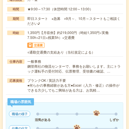
★9:00～17:30（休憩時間 12:00～13:00）
時間
即日スタート ※急募 ○9月～、10月～スタートもご相談く
期間
ださい♪
1,350円【月収例】約219,000円（時給1,350円×実働
時給
7.50h×21日+残業5h）+交通費
交通費
○通勤交通費の支給あり（当社規定による）
一般事務
仕事内容
鋼管商社の物流センターで、事務をお願いします。主にトラ
ック運転手の受付対応、伝票整理、受領書の確認、…
ブランクOK / 英語力不要
応募資格
●何らかの事務経験がある方●Excel（入力・修正）の操作が
できる方少しでもご興味がある方は、お気軽…
職場の雰囲気
職場の様子
活気がある
しずか
仕事の仕方