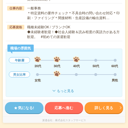
一般事務
仕事内容
＊特定資料の要件チェック＊不具合時の問い合わせ対応＊印
刷・ファイリング＊間接材料・生産設備の輸出資料…
職種未経験OK / ブランクOK
応募資格
◆未経験者歓迎！◆社会人経験＆読み程度の英語力がある方
歓迎。 #初めての派遣歓迎
職場の雰囲気
年齢層
20代
30代
40代
50代
60代
男女比率
女性
男性
もっと見る
気になる!
応募へ進む
詳しく見る
派遣会社
株式会社スタッフサービス