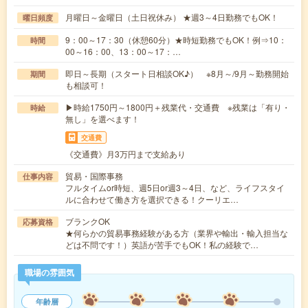
月曜日～金曜日（土日祝休み） ★週3～4日勤務でもOK！
曜日頻度
9：00～17：30（休憩60分）★時短勤務でもOK！例⇒10：
時間
00～16：00、13：00～17：…
即日～長期（スタート日相談OK♪） ※8月～/9月～勤務開始
期間
も相談可！
▶時給1750円～1800円＋残業代・交通費 ※残業は「有り・
時給
無し」を選べます！
交通費
《交通費》月3万円まで支給あり
貿易・国際事務
仕事内容
フルタイムor時短、週5日or週3～4日、など、ライフスタイ
ルに合わせて働き方を選択できる！クーリエ…
ブランクOK
応募資格
★何らかの貿易事務経験がある方（業界や輸出・輸入担当な
どは不問です！）英語が苦手でもOK！私の経験で…
職場の雰囲気
年齢層