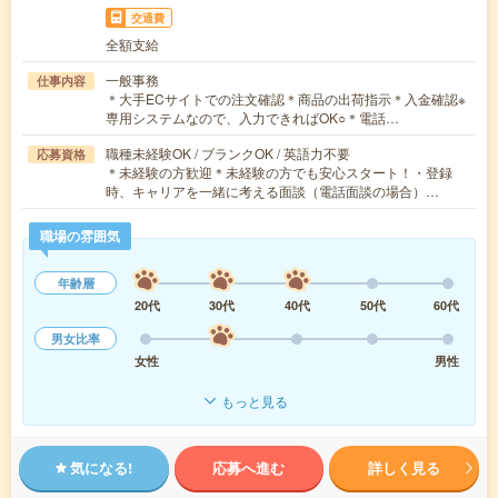
交通費
全額支給
一般事務
仕事内容
＊大手ECサイトでの注文確認＊商品の出荷指示＊入金確認※
専用システムなので、入力できればOK○＊電話…
職種未経験OK / ブランクOK / 英語力不要
応募資格
＊未経験の方歓迎＊未経験の方でも安心スタート！・登録
時、キャリアを一緒に考える面談（電話面談の場合）…
職場の雰囲気
年齢層
20代
30代
40代
50代
60代
男女比率
女性
男性
もっと見る
気になる!
応募へ進む
詳しく見る