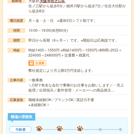
大阪府
大阪市住之江区
勤務地
住ノ江駅から徒歩5分／細井川駅から徒歩7分／住吉大社駅か
ら徒歩8分
月～金・土・日 ※週休2日シフト制です。
曜日頻度
10:00～19:00(休憩60分)
時間
即日から長期（6ヶ月～）です。※開始日は応相談です。
期間
時給1400～1550円 ※時給1400円～1550円×8時間×20日＝
時給
224000～248000円＋交通費＋残業代
交通費
弊社規定により月上限3万円支給します。
一般事務
仕事内容
＼CMで有名な会社で事務のお仕事をお願いします／・売上
処理／出荷指示／案件管理・メーカーへの商品発注…
職種未経験OK / ブランクOK / 英語力不要
応募資格
※未経験OK！
職場の雰囲気
年齢層