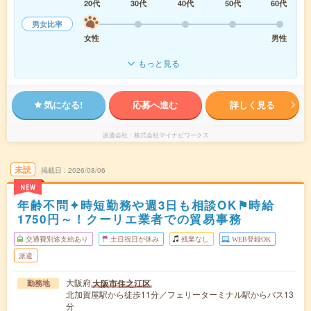
20代
30代
40代
50代
60代
男女比率
女性
男性
もっと見る
気になる!
応募へ進む
詳しく見る
派遣会社
株式会社マイナビワークス
未読
掲載日
2026/08/06
NEW
年齢不問✦時短勤務や週3日も相談OK⚑時給
1750円～！クーリエ業者での貿易事務
交通費別途支給あり
土日祝日が休み
残業なし
WEB登録OK
派遣
大阪府
大阪市住之江区
勤務地
北加賀屋駅から徒歩11分／フェリーターミナル駅からバス13
分