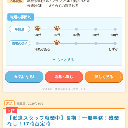
職種未経験OK / ブランクOK / 英語力不要
応募資格
未経験OK！ #初めての派遣歓迎
職場の雰囲気
年齢層
20代
30代
40代
50代
60代
職場の様子
活気がある
しずか
もっと見る
気になる!
応募へ進む
詳しく見る
派遣会社
株式会社スタッフサービス
未読
掲載日
2026/08/06
NEW
【派遣スタッフ就業中】長期！一般事務！残業
なし！17時台定時