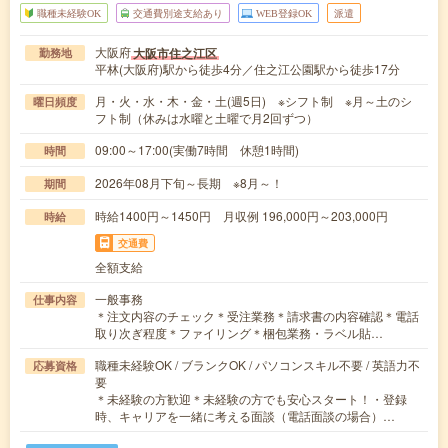
職種未経験OK
交通費別途支給あり
WEB登録OK
派遣
大阪府
大阪市住之江区
勤務地
平林(大阪府)駅から徒歩4分／住之江公園駅から徒歩17分
月・火・水・木・金・土(週5日) ※シフト制 ※月～土のシ
曜日頻度
フト制（休みは水曜と土曜で月2回ずつ）
09:00～17:00(実働7時間 休憩1時間)
時間
2026年08月下旬～長期 ※8月～！
期間
時給1400円～1450円 月収例 196,000円～203,000円
時給
交通費
全額支給
一般事務
仕事内容
＊注文内容のチェック＊受注業務＊請求書の内容確認＊電話
取り次ぎ程度＊ファイリング＊梱包業務・ラベル貼…
職種未経験OK / ブランクOK / パソコンスキル不要 / 英語力不
応募資格
要
＊未経験の方歓迎＊未経験の方でも安心スタート！・登録
時、キャリアを一緒に考える面談（電話面談の場合）…