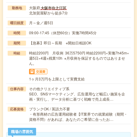
大阪府
大阪市住之江区
勤務地
北加賀屋駅から徒歩7分
月～金／週5日
曜日頻度
09:00-17:45（休憩60分）実働7時間45分
時間
【急募】即日～長期 ※開始日相談OK
期間
時給2200円 月収例 36万5750円 時給2200円×実働7h45m×
時給
週5日×4週+残業10h ※月収例を保証するものではありませ
ん。
交通費
1ヶ月3万円を上限として実費支給
その他クリエイティブ系
仕事内容
SEO、SNSマーケティング、広告運用など幅広い施策を企
画・実行し、データ分析に基づく戦略で売上成長…
ブランクOK / 英語力不要
応募資格
・有形商材の広告運用経験者【IT業界での就業経験（期間・
資格不問）があれば、あなたのご希望に合ったお…
職場の雰囲気