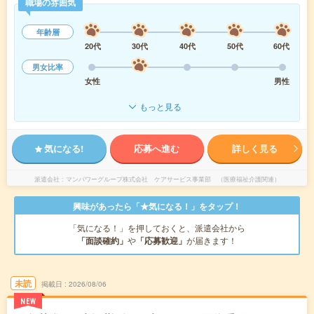
職場の雰囲気
年齢層
20代
30代
40代
50代
60代
男女比率
女性
男性
もっと見る
気になる!
応募へ進む
詳しく見る
派遣会社
マンパワーグループ株式会社 ケアサービス事業部 （医療福祉介護関連）
興味があったら「★気になる！」をタップ！
「気になる！」を押しておくと、派遣会社から
「面談確約」
や
「応募歓迎」
が届きます！
未読
掲載日
2026/08/06
NEW