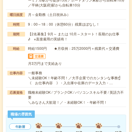
／平林(大阪府)駅から自転車10分
月～金勤務（土日祝休み）
曜日頻度
9：00～18：00（休憩60分）残業ほぼなし！
時間
【2名募集】9月～ または 10月～スタート！長期のお仕事
期間
♪ ※直接雇用の実績有！
時給1500円 ★月収例：25万2000円＋残業代＋交通費
時給
交通費
月3万円まで支給あり
一般事務
仕事内容
＼未経験OK！年齢不問！／大手企業でのカンタンな事務☝
《 お仕事内容 》・入出庫や在庫のデータ入力・…
職種未経験OK / ブランクOK / パソコンスキル不要 / 英語力不
応募資格
要
＼みなさん大歓迎！／・未経験OK！・年齢不問！
職場の雰囲気
年齢層