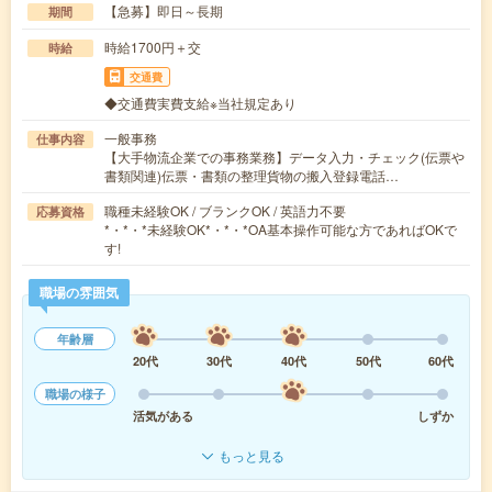
【急募】即日～長期
期間
時給1700円＋交
時給
交通費
◆交通費実費支給※当社規定あり
一般事務
仕事内容
【大手物流企業での事務業務】データ入力・チェック(伝票や
書類関連)伝票・書類の整理貨物の搬入登録電話…
職種未経験OK / ブランクOK / 英語力不要
応募資格
*・*・*未経験OK*・*・*OA基本操作可能な方であればOKで
す!
職場の雰囲気
年齢層
20代
30代
40代
50代
60代
職場の様子
活気がある
しずか
もっと見る