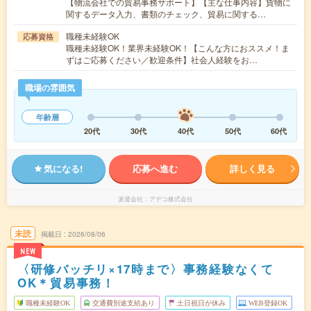
【物流会社での貿易事務サポート】【主な仕事内容】貨物に
関するデータ入力、書類のチェック、貿易に関する…
職種未経験OK
応募資格
職種未経験OK！業界未経験OK！【こんな方におススメ！ま
ずはご応募ください／歓迎条件】社会人経験をお…
職場の雰囲気
年齢層
20代
30代
40代
50代
60代
気になる!
応募へ進む
詳しく見る
派遣会社
アデコ株式会社
未読
掲載日
2026/08/06
NEW
〈研修バッチリ×17時まで〉事務経験なくて
OK＊貿易事務！
職種未経験OK
交通費別途支給あり
土日祝日が休み
WEB登録OK