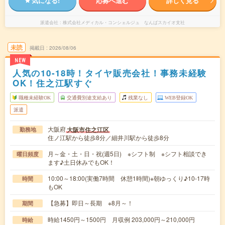
気になる!
応募へ進む
詳しく見る
派遣会社
株式会社メディカル・コンシェルジュ なんばスカイオ支社
未読
掲載日
2026/08/06
NEW
人気の10-18時！タイヤ販売会社！事務未経験
OK！住之江駅すぐ
職種未経験OK
交通費別途支給あり
残業なし
WEB登録OK
派遣
大阪府
大阪市住之江区
勤務地
住ノ江駅から徒歩8分／細井川駅から徒歩8分
月～金・土・日・祝(週5日) ※シフト制 ※シフト相談でき
曜日頻度
ます♪土日休みでもOK！
10:00～18:00(実働7時間 休憩1時間)※朝ゆっくり♪10-17時
時間
もOK
【急募】即日～長期 ※8月～！
期間
時給1450円～1500円 月収例 203,000円～210,000円
時給