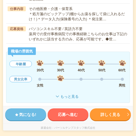
その他医療・介護・保育系
仕事内容
＊処方箋のピックアップ(棚からお薬を探して袋に入れるだ
け！)＊データ入力(保険番号の入力) ＊発注業…
パソコンスキル不要 / 英語力不要
応募資格
薬局での受付事務病院での事務経験こちらのお仕事は下記の
いずれかに該当する方のみ、応募が可能です。◆世…
職場の雰囲気
年齢層
20代
30代
40代
50代
60代
男女比率
女性
男性
もっと見る
気になる!
応募へ進む
詳しく見る
派遣会社
パーソルテンプスタッフ株式会社