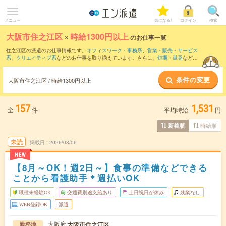
メニュー
気になる!
ログイン
検索
大阪市住之江区
×
時給1300円以上
のお仕事一覧
住之江区の派遣のお仕事情報です。
オフィスワーク・事務系
、
営業・販売・サービス
系
、
クリエイティブ系
などのお仕事を取り揃えています。さらに、
短期
・
単発
などの
期間や、
職種未経験OK
などのこだわり条件で絞り込んでいただけます。
条件の変更
大阪市住之江区 / 時給1300円以上
157
1,531
全
件
平均時給:
円
時給順
新着順
未読
掲載日
2026/08/06
NEW
【8月～OK！週2日～】食事の準備などできる
ことから看護助手＊週払いOK
職種未経験OK
交通費別途支給あり
土日祝日が休み
残業なし
WEB登録OK
派遣
大阪府
大阪市住之江区
勤務地