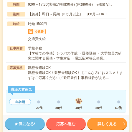
9:00～17:30(実働:7時間30分) (休憩60分) ※残業なし
時間
【急募】即日～長期（3カ月以上） ★8月～OK！
期間
時給1500円
時給
交通費
交通費支給
学校事務
仕事内容
【学校での事務】シラバス作成 ・履修登録 ・大学教員の研
究に関する業務・学生対応 ・電話応対等庶務業…
職種未経験OK
応募資格
職種未経験OK！業界未経験OK！【こんな方におススメ！ま
ずはご応募ください／歓迎条件】事務経験がある…
職場の雰囲気
年齢層
20代
30代
40代
50代
60代
気になる!
応募へ進む
詳しく見る