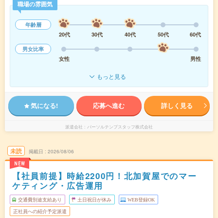
職場の雰囲気
年齢層
20代
30代
40代
50代
60代
男女比率
女性
男性
もっと見る
気になる!
応募へ進む
詳しく見る
派遣会社
パーソルテンプスタッフ株式会社
未読
掲載日
2026/08/06
NEW
【社員前提】時給2200円！北加賀屋でのマー
ケティング・広告運用
交通費別途支給あり
土日祝日が休み
WEB登録OK
正社員への紹介予定派遣