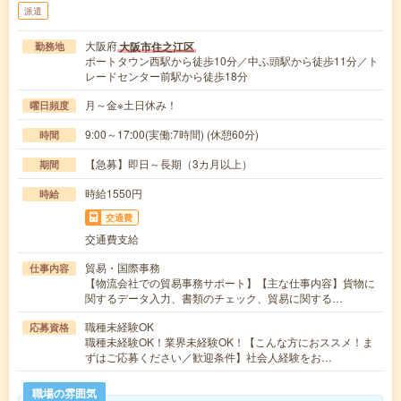
派遣
大阪府
大阪市住之江区
勤務地
ポートタウン西駅から徒歩10分／中ふ頭駅から徒歩11分／ト
レードセンター前駅から徒歩18分
月～金※土日休み！
曜日頻度
9:00～17:00(実働:7時間) (休憩60分)
時間
【急募】即日～長期（3カ月以上）
期間
時給1550円
時給
交通費
交通費支給
貿易・国際事務
仕事内容
【物流会社での貿易事務サポート】【主な仕事内容】貨物に
関するデータ入力、書類のチェック、貿易に関する…
職種未経験OK
応募資格
職種未経験OK！業界未経験OK！【こんな方におススメ！ま
ずはご応募ください／歓迎条件】社会人経験をお…
職場の雰囲気