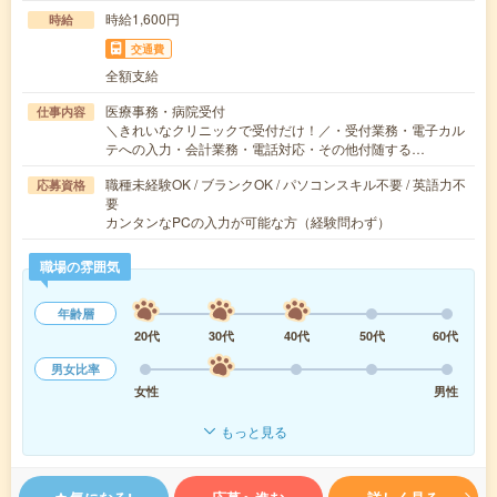
時給1,600円
時給
交通費
全額支給
医療事務・病院受付
仕事内容
＼きれいなクリニックで受付だけ！／・受付業務・電子カル
テへの入力・会計業務・電話対応・その他付随する…
職種未経験OK / ブランクOK / パソコンスキル不要 / 英語力不
応募資格
要
カンタンなPCの入力が可能な方（経験問わず）
職場の雰囲気
年齢層
20代
30代
40代
50代
60代
男女比率
女性
男性
もっと見る