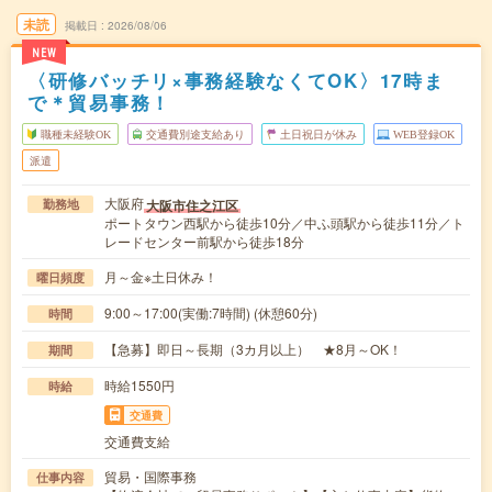
未読
掲載日
2026/08/06
NEW
〈研修バッチリ×事務経験なくてOK〉17時ま
で＊貿易事務！
職種未経験OK
交通費別途支給あり
土日祝日が休み
WEB登録OK
派遣
大阪府
大阪市住之江区
勤務地
ポートタウン西駅から徒歩10分／中ふ頭駅から徒歩11分／ト
レードセンター前駅から徒歩18分
月～金※土日休み！
曜日頻度
9:00～17:00(実働:7時間) (休憩60分)
時間
【急募】即日～長期（3カ月以上） ★8月～OK！
期間
時給1550円
時給
交通費
交通費支給
貿易・国際事務
仕事内容