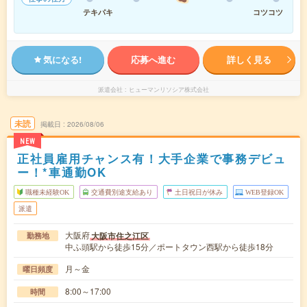
テキパキ
コツコツ
気になる!
応募へ進む
詳しく見る
派遣会社
ヒューマンリソシア株式会社
未読
掲載日
2026/08/06
NEW
正社員雇用チャンス有！大手企業で事務デビュ
ー！*車通勤OK
職種未経験OK
交通費別途支給あり
土日祝日が休み
WEB登録OK
派遣
大阪府
大阪市住之江区
勤務地
中ふ頭駅から徒歩15分／ポートタウン西駅から徒歩18分
月～金
曜日頻度
8:00～17:00
時間