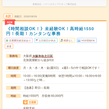
派遣会社
パーソルテンプスタッフ株式会社
未読
掲載日
2026/08/06
NEW
《時間相談OK！》未経験OK！高時給1550
円！長期！カンタンな事務
交通費別途支給あり
土日祝日が休み
残業なし
WEB登録OK
派遣
大阪府
大阪市住之江区
勤務地
北加賀屋駅から徒歩5分
月・火・水・木・金(週3日) ※週3～5の中で相談OKです！
曜日頻度
10:00～16:00(実働5時間 休憩1時間)※10:00～16:00や9:00
時間
～13:00など時…
【急募】即日～長期
期間
時給1550円 月収例 93,000円
時給
交通費
全額支給