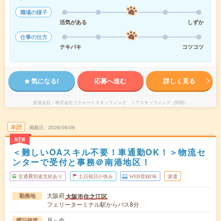
職場の様子
活気がある
しずか
仕事の仕方
テキパキ
コツコツ
気になる!
応募へ進む
詳しく見る
派遣会社
株式会社リクルートスタッフィング ＩＴスタッフィング（関西）
未読
掲載日
2026/08/06
NEW
＜難しいOAスキル不要！車通勤OK！＞物流セ
ンターで受付と事務＠南港地区！
交通費別途支給あり
土日祝日が休み
WEB登録OK
派遣
大阪府
大阪市住之江区
勤務地
フェリーターミナル駅からバス8分
月～金
曜日頻度