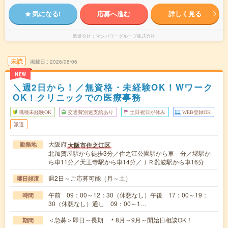
気になる!
応募へ進む
詳しく見る
派遣会社
マンパワーグループ株式会社
未読
掲載日
2026/08/06
NEW
＼週2日から！／無資格・未経験OK！Wワーク
OK！クリニックでの医療事務
職種未経験OK
交通費別途支給あり
土日祝日が休み
WEB登録OK
派遣
大阪府
大阪市住之江区
勤務地
北加賀屋駅から徒歩3分／住之江公園駅から車---分／堺駅か
ら車11分／天王寺駅から車14分／ＪＲ難波駅から車16分
週2日～ご応募可能（月～土）
曜日頻度
午前 09：00～12：30（休憩なし）午後 17：00～19：
時間
30（休憩なし）通し 09：00～1…
＜急募＞即日～長期 ＊8月～9月～開始日相談OK！
期間