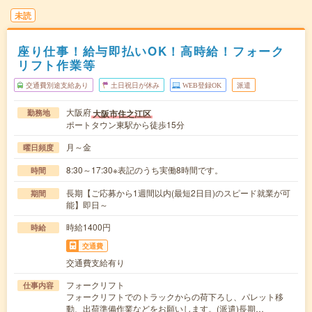
未読
座り仕事！給与即払いOK！高時給！フォーク
リフト作業等
交通費別途支給あり
土日祝日が休み
WEB登録OK
派遣
大阪府
大阪市住之江区
勤務地
ポートタウン東駅から徒歩15分
月～金
曜日頻度
8:30～17:30※表記のうち実働8時間です。
時間
長期【ご応募から1週間以内(最短2日目)のスピード就業が可
期間
能】即日～
時給1400円
時給
交通費
交通費支給有り
フォークリフト
仕事内容
フォークリフトでのトラックからの荷下ろし、パレット移
動、出荷準備作業などをお願いします。(派遣)長期…