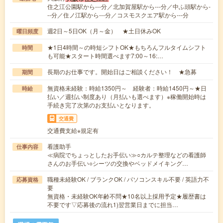
住之江公園駅から---分／北加賀屋駅から---分／中ふ頭駅から-
--分／住ノ江駅から---分／コスモスクエア駅から---分
週2日～5日OK（月～金） ★土日休みOK
曜日頻度
★1日4時間～の時短シフトOK★もちろんフルタイムシフト
時間
も可能★スタート時間選べます7:00～16:…
長期のお仕事です。開始日はご相談ください！ ★急募
期間
無資格未経験：時給1350円～ 経験者：時給1450円～★日
時給
払い／週払い制度あり（月払いも選べます）※稼働開始時は
手続き完了次第のお支払いとなります。
交通費
交通費支給※規定有
看護助手
仕事内容
≪病院でちょっとしたお手伝い≫○カルテ整理などの看護師
さんのお手伝い○シーツの交換やベッドメイキング…
職種未経験OK / ブランクOK / パソコンスキル不要 / 英語力不
応募資格
要
無資格・未経験OK年齢不問★10名以上採用予定★履歴書は
不要です▽応募後の流れ1)翌営業日までに担当…