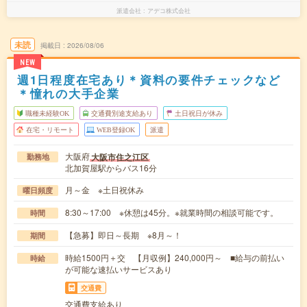
派遣会社
アデコ株式会社
未読
掲載日
2026/08/06
NEW
週1日程度在宅あり＊資料の要件チェックなど
＊憧れの大手企業
職種未経験OK
交通費別途支給あり
土日祝日が休み
在宅・リモート
WEB登録OK
派遣
大阪府
大阪市住之江区
勤務地
北加賀屋駅からバス16分
月～金 ※土日祝休み
曜日頻度
8:30～17:00 ※休憩は45分。※就業時間の相談可能です。
時間
【急募】即日～長期 ※8月～！
期間
時給1500円＋交 【月収例】240,000円～ ■給与の前払い
時給
が可能な速払いサービスあり
交通費
交通費支給あり