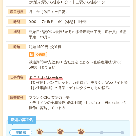
(大阪府)駅から徒歩15分／十三駅から徒歩20分
月～金（休日：土日祝）
曜日頻度
9:00～17:45(月～金)【休憩】1時間
時間
開始日相談OK ※最長6か月の派遣期間終了後、正社員に登用
期間
予定 #8月～
時給1550円+交通費
時給
交通費
派遣期間中:支給あり(当社規定による) ※直接雇用後:月2万
5000円まで支給
ＤＴＰオペレーター
仕事内容
【制作物】パンフレット、カタログ、チラシ、Webサイト等
【お仕事詳細】▼営業・ディレクターからの指示…
ブランクOK / 英語力不要
応募資格
・デザインの実務経験(媒体不問)・Illustrator、Photoshopの
操作に習熟している方
職場の雰囲気
年齢層