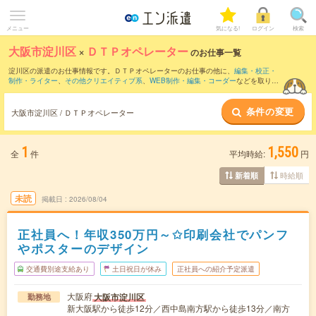
メニュー
気になる!
ログイン
検索
大阪市淀川区
×
ＤＴＰオペレーター
のお仕事一覧
淀川区の派遣のお仕事情報です。ＤＴＰオペレーターのお仕事の他に、
編集・校正・
制作・ライター
、
その他クリエイティブ系
、
WEB制作・編集・コーダー
などを取り揃
えています。さらに、
短期
・
単発
などの期間や、
職種未経験OK
などのこだわり条件で
絞り込んでいただけます。職種辞典：
ＤＴＰオペレーターのお仕事とは？とは？
条件の変更
大阪市淀川区 / ＤＴＰオペレーター
1
1,550
全
件
平均時給:
円
時給順
新着順
未読
掲載日
2026/08/04
正社員へ！年収350万円～✩印刷会社でパンフ
やポスターのデザイン
交通費別途支給あり
土日祝日が休み
正社員への紹介予定派遣
大阪府
大阪市淀川区
勤務地
新大阪駅から徒歩12分／西中島南方駅から徒歩13分／南方