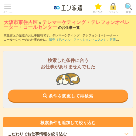
メニュー
気になる!
ログイン
検索
大阪市東住吉区
×
テレマーケティング・テレフォンオペレ
ーター・コールセンター
のお仕事一覧
東住吉区の派遣のお仕事情報です。テレマーケティング・テレフォンオペレーター・
コールセンターのお仕事の他に、
販売（アパレル・ファッション・コスメ）
、
営業・
企画営業・ラウンダー
、
窓口・ショールーム・カウンター受付
などを取り揃えていま
す。さらに、
短期
・
単発
などの期間や、
職種未経験OK
などのこだわり条件で絞り込ん
でいただけます。職種辞典：
テレマーケティング・テレフォンオペレーター・コール
センターのお仕事とは？とは？
検索した条件に合う
お仕事がありませんでした
条件を変更して再検索
検索条件を追加して絞り込む
こだわり
でお仕事情報を絞り込む