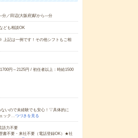
-分／田辺(大阪府)駅から---分
なども相談OK
～09:00※ 上記は一例です！その他シフトもご相
700円～2125円 / 初任者以上：時給1500
わないので未経験でも安心！▽具体的に
ェック…
つづきを見る
 英語力不要
歴書不要・来社不要（電話登録OK）★社