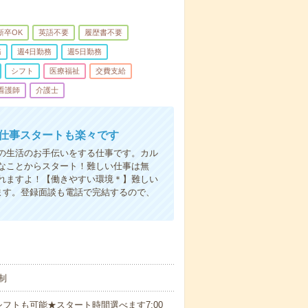
新卒OK
英語不要
履歴書不要
務
週4日勤務
週5日勤務
シフト
医療福祉
交費支給
看護師
介護士
お仕事スタートも楽々です
の生活のお手伝いをする仕事です。カル
なことからスタート！難しい仕事は無
れますよ！【働きやすい環境＊】難しい
ます。登録面談も電話で完結するので、
制
フトも可能★スタート時間選べます7:00