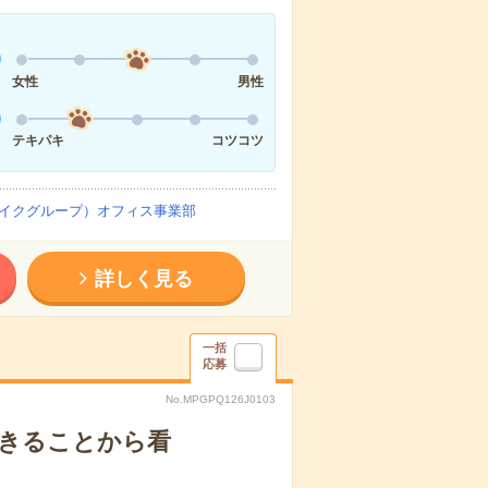
女性
男性
テキパキ
コツコツ
イクグループ）オフィス事業部
詳しく見る
一括
応募
No.MPGPQ126J0103
できることから看