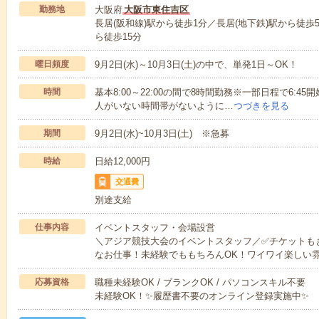
勤務地
大阪府
大阪市東住吉区
長居(阪和線)駅から徒歩1分／長居(地下鉄)駅から徒
ら徒歩15分
曜日頻度
9月2日(水)～10月3日(土)の中で、単発1日～OK！
時間
基本8:00～22:00の間で8時間勤務※一部日程で6:45開
人がいない時間帯がないように…
つづきを見る
期間
9月2日(水)~10月3日(土) ※急募
時給
日給12,000円
交通費
別途支給
仕事内容
イベントスタッフ・会場設営
＼アジア競技大会のイベントスタッフ／✅チケットも
なお仕事！未経験でももちろんOK！ワイワイ楽しい
応募資格
職種未経験OK / ブランクOK / パソコンスキル不要
未経験OK！✨履歴書不要のオンライン登録実施中✨