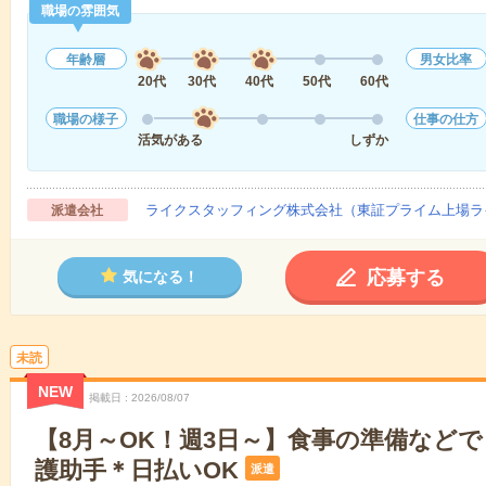
職場の雰囲気
年齢層
男女比率
20代
30代
40代
50代
60代
職場の様子
仕事の仕方
活気がある
しずか
ライクスタッフィング株式会社（東証プライム上場ラ
派遣会社
応募する
気になる！
未読
NEW
掲載日
2026/08/07
【8月～OK！週3日～】食事の準備など
護助手＊日払いOK
派遣