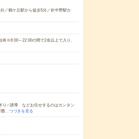
歩5分／鶴ケ丘駅から徒歩5分／針中野駅か
始有※8:00～22:00の間で2名以上で入り、
ぎり✅誘導 などお任せするのはカンタン
雰囲…
つづきを見る