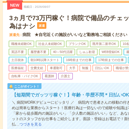
NEW
掲載日
2026/08/07
3ヵ月で73万円稼ぐ！病院で備品のチェ
為はナシ
派遣
病院 ★自宅近くの施設がいいなど勤務地ご相談ください
派遣先
職種未経験OK
社会人未経験OK
ブランクOK
既卒第二新卒OK
10
英語不要
履歴書不要
40～50代活躍
しゅふ歓迎
WEB登録OK
週
土日祝休
朝10時以降スタート
16時前までの仕事
17時前までの仕事
医療福祉
交費支給
車通勤可
大手
制服
日払いOK
職場が禁
自転車・バイクOK
看護師
介護士
ここがポイント！
【短期間でガッツリ稼ぐ！】年齢・学歴不問＊日払いOK
＼ 病院WORKデビューにピッタリ ／ 病院内で患者さんの移動の
めは簡単な業務からスタート！医療行為は一切ないので経験や知識は
「家から徒歩圏内の施設がいい」「少人数の施設がいい」など、あな
ットのスタッフがお仕事をご紹介します。面談・登録はお電話で！面
払…
つづきを見る