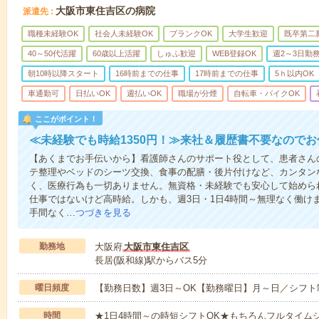
大阪市東住吉区の病院
派遣先
職種未経験OK
社会人未経験OK
ブランクOK
大学生歓迎
既卒第二
40～50代活躍
60歳以上活躍
しゅふ歓迎
WEB登録OK
週2～3日勤
朝10時以降スタート
16時前までの仕事
17時前までの仕事
5ｈ以内OK
車通勤可
日払いOK
週払いOK
職場が分煙
自転車・バイクOK
ここがポイント！
≪未経験でも時給1350円！≫来社＆履歴書不要なので
【あくまでお手伝いから】看護師さんのサポート役として、患者さん
テ整理やベッドのシーツ交換、食事の配膳・後片付けなど、カンタン
く、医療行為も一切ありません。無資格・未経験でも安心して始めら
仕事ではないけど高時給。しかも、週3日・1日4時間～無理なく働け
手間なく…
つづきを見る
勤務地
大阪府
大阪市東住吉区
長居(阪和線)駅からバス5分
曜日頻度
【勤務日数】週3日～OK【勤務曜日】月～日／シフト
時間
★1日4時間～の時短シフトOK★もちろんフルタイムシ