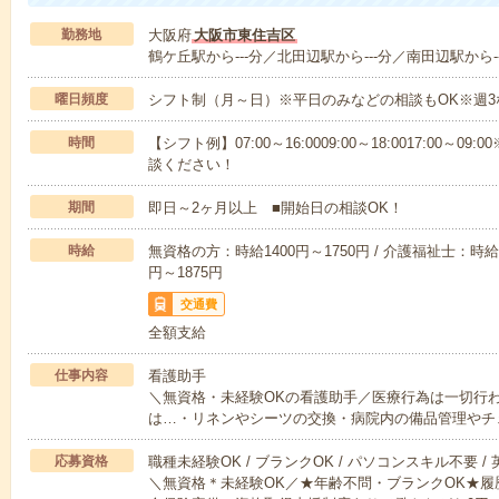
勤務地
大阪府
大阪市東住吉区
鶴ケ丘駅から---分／北田辺駅から---分／南田辺駅から--
曜日頻度
シフト制（月～日）※平日のみなどの相談もOK※週3
時間
【シフト例】07:00～16:0009:00～18:0017:00
談ください！
期間
即日～2ヶ月以上 ■開始日の相談OK！
時給
無資格の方：時給1400円～1750円 / 介護福祉士：時給1
円～1875円
交通費
全額支給
仕事内容
看護助手
＼無資格・未経験OKの看護助手／医療行為は一切行
は…・リネンやシーツの交換・病院内の備品管理やチ
応募資格
職種未経験OK / ブランクOK / パソコンスキル不要 /
＼無資格＊未経験OK／★年齢不問・ブランクOK★履