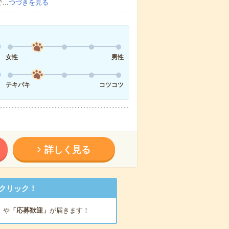
で…
つづきを見る
女性
男性
テキパキ
コツコツ
詳しく見る
クリック！
」
や
「応募歓迎」
が届きます！