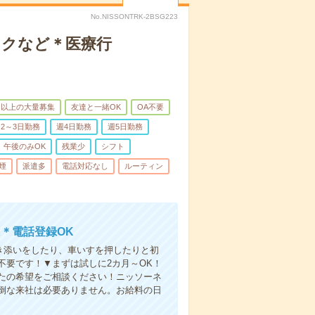
No.NISSONTRK-2BSG223
ックなど＊医療行
名以上の大量募集
友達と一緒OK
OA不要
2～3日勤務
週4日勤務
週5日勤務
午後のみOK
残業少
シフト
煙
派遣多
電話対応なし
ルーティン
＊電話登録OK
付き添いをしたり、車いすを押したりと初
不要です！▼まずは試しに2カ月～OK！
たの希望をご相談ください！ニッソーネ
倒な来社は必要ありません。お給料の日