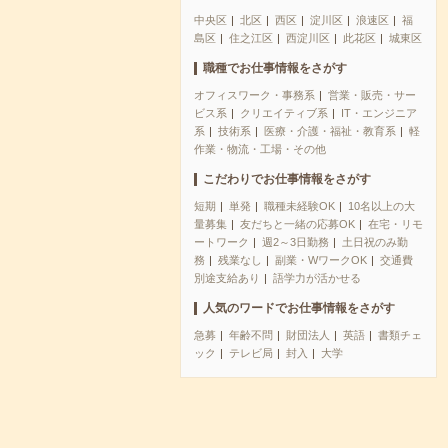
中央区
北区
西区
淀川区
浪速区
福
島区
住之江区
西淀川区
此花区
城東区
職種でお仕事情報をさがす
オフィスワーク・事務系
営業・販売・サー
ビス系
クリエイティブ系
IT・エンジニア
系
技術系
医療・介護・福祉・教育系
軽
作業・物流・工場・その他
こだわりでお仕事情報をさがす
短期
単発
職種未経験OK
10名以上の大
量募集
友だちと一緒の応募OK
在宅・リモ
ートワーク
週2～3日勤務
土日祝のみ勤
務
残業なし
副業・WワークOK
交通費
別途支給あり
語学力が活かせる
人気のワードでお仕事情報をさがす
急募
年齢不問
財団法人
英語
書類チェ
ック
テレビ局
封入
大学