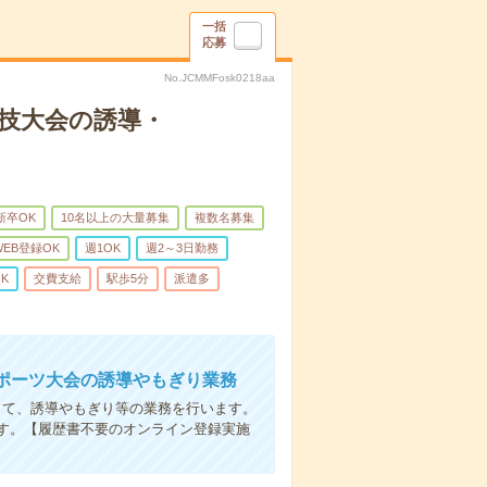
一括
応募
No.JCMMFosk0218aa
ア競技大会の誘導・
新卒OK
10名以上の大量募集
複数名募集
WEB登録OK
週1OK
週2～3日勤務
K
交費支給
駅歩5分
派遣多
ポーツ大会の誘導やもぎり業務
して、誘導やもぎり等の業務を行います。
す。【履歴書不要のオンライン登録実施