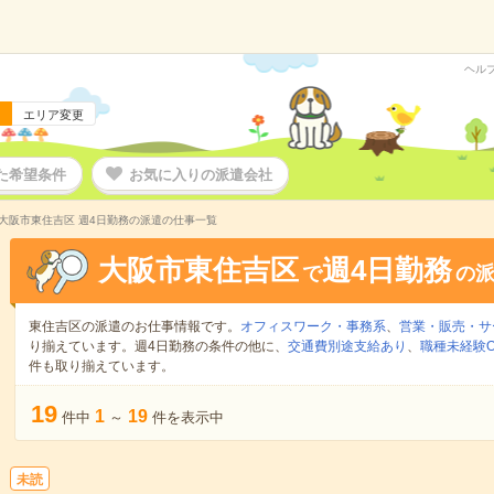
ヘル
エリア変更
た希望条件
お気に入りの派遣会社
大阪市東住吉区 週4日勤務の派遣の仕事一覧
大阪市東住吉区
週4日勤務
で
の
東住吉区の派遣のお仕事情報です。
オフィスワーク・事務系
、
営業・販売・サ
り揃えています。週4日勤務の条件の他に、
交通費別途支給あり
、
職種未経験O
件も取り揃えています。
19
1
19
件中
～
件を表示中
未読