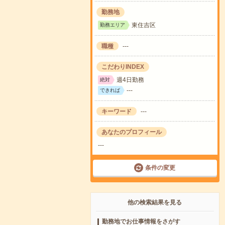
勤務地
東住吉区
勤務エリア
職種
---
こだわりINDEX
週4日勤務
絶対
---
できれば
キーワード
---
あなたのプロフィール
---
条件の変更
他の検索結果を見る
勤務地でお仕事情報をさがす