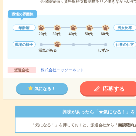
会保険完備＼資格取得支援制度あり／働きながら0円
職場の雰囲気
年齢層
男女比率
20代
30代
40代
50代
60代
職場の様子
仕事の仕方
活気がある
しずか
株式会社ニッソーネット
派遣会社
応募する
気になる！
興味があったら「★気になる！」を
「気になる！」を押しておくと、派遣会社から
「面談確約