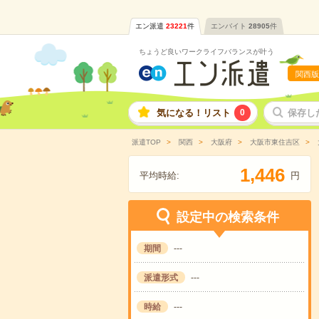
エン派遣
23221
件
エンバイト
28905
件
ちょうど良いワークライフバランスが叶う
関西版
気になる！リスト
0
保存し
派遣TOP
関西
大阪府
大阪市東住吉区
,
1
4
4
6
平均時給:
円
設定中の検索条件
期間
---
派遣形式
---
時給
---