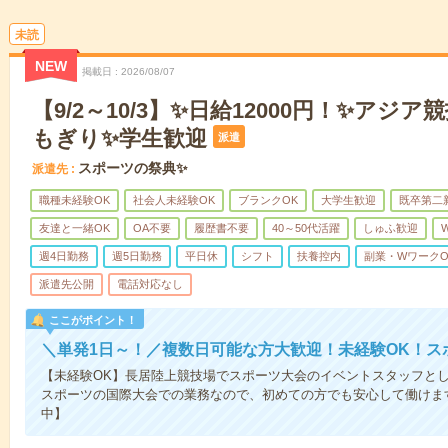
未読
NEW
掲載日
2026/08/07
【9/2～10/3】✨日給12000円！✨アジ
もぎり✨学生歓迎
派遣
スポーツの祭典✨
派遣先
職種未経験OK
社会人未経験OK
ブランクOK
大学生歓迎
既卒第二
友達と一緒OK
OA不要
履歴書不要
40～50代活躍
しゅふ歓迎
週4日勤務
週5日勤務
平日休
シフト
扶養控内
副業・WワークO
派遣先公開
電話対応なし
ここがポイント！
＼単発1日～！／複数日可能な方大歓迎！未経験OK！ス
【未経験OK】長居陸上競技場でスポーツ大会のイベントスタッフと
スポーツの国際大会での業務なので、初めての方でも安心して働けま
中】