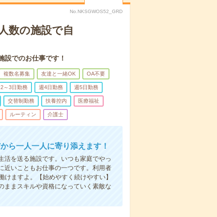
No.NKSGWOS52_GRD
人数の施設で自
施設でのお仕事です！
複数名募集
友達と一緒OK
OA不要
2～3日勤務
週4日勤務
週5日勤務
交替制勤務
扶養控内
医療福祉
ルーティン
介護士
だから一人一人に寄り添えます！
生活を送る施設です。いつも家庭でやっ
に近いこともお仕事の一つです。利用者
で働けますよ。【始めやすく続けやすい】
のままスキルや資格になっていく素敵な