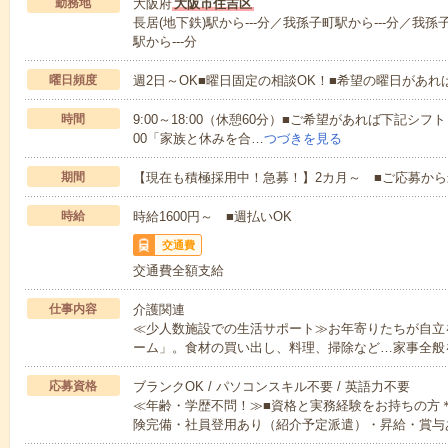
勤務地
大阪府
大阪市住吉区
長居(地下鉄)駅から---分／我孫子町駅から---分／我孫
駅から---分
曜日頻度
週2日～OK■曜日固定の相談OK！■希望の曜日があ
時間
9:00～18:00（休憩60分）■ご希望があれば下記シフトもOK
00「家族と休みを合…
つづきを見る
期間
【現在も積極採用中！急募！】2カ月～ ■ご応募から
時給
時給1600円～ ■週払いOK
交通費
交通費全額支給
仕事内容
介護関連
≪少人数施設での生活サポート≫お年寄りたちが自立
ーム」。食材の買い出し、料理、掃除など…家事全般
応募資格
ブランクOK / パソコンスキル不要 / 英語力不要
≪年齢・学歴不問！≫■資格と実務経験をお持ちの方
険完備・社員登用あり（紹介予定派遣）・昇給・賞与