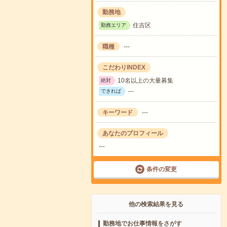
勤務地
住吉区
勤務エリア
職種
---
こだわりINDEX
10名以上の大量募集
絶対
---
できれば
キーワード
---
あなたのプロフィール
---
条件の変更
他の検索結果を見る
勤務地でお仕事情報をさがす