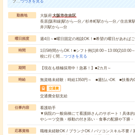
プ…
つづきを見る
勤務地
大阪府
大阪市住吉区
長居(阪和線)駅から---分／杉本町駅から---分／住吉東
井川駅から---分
曜日頻度
週4日～■曜日固定の相談OK！■希望の曜日があれば
時間
1日5時間からOK！■シフト例(1)8:00～13:00(2)10:00～
校に行く間…
つづきを見る
期間
【現在も積極採用中！急募！】■2カ月～
時給
無資格未経験：時給1350円～ ■週払いOK ■扶養内
交通費
交通費全額支給
仕事内容
看護助手
▼病院の一般病棟にて看護師さんのサポート！具体的
やシーツ交換・移動の付き添い・食事の配膳や下膳・
応募資格
職種未経験OK / ブランクOK / パソコンスキル不要 /