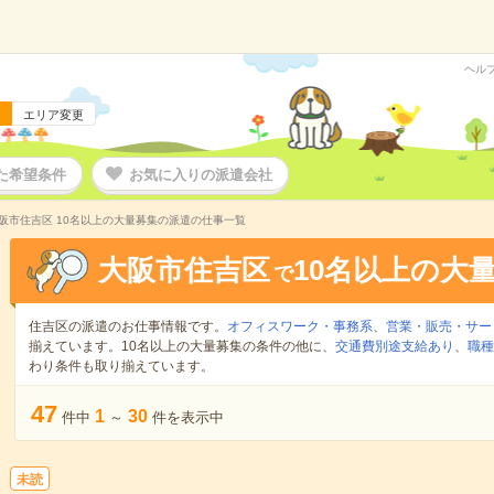
ヘル
エリア変更
た希望条件
お気に入りの派遣会社
阪市住吉区 10名以上の大量募集の派遣の仕事一覧
大阪市住吉区
10名以上の大
で
住吉区の派遣のお仕事情報です。
オフィスワーク・事務系
、
営業・販売・サー
揃えています。10名以上の大量募集の条件の他に、
交通費別途支給あり
、
職種
わり条件も取り揃えています。
47
1
30
件中
～
件を表示中
未読