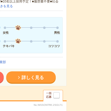
!■10名以上採用予定！■履歴書不要■社会
きを見る
女性
男性
テキパキ
コツコツ
業部
詳しく見る
一括
応募
No.NISSONTRK-2SG171