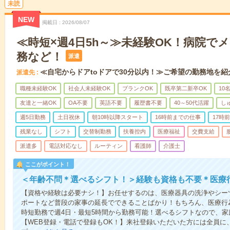
未読
NEW
掲載日
2026/08/07
≪時短×週4日5h～≫未経験OK！病院で
務など！
派遣
≪自宅からドアtoドアで30分以内！≫ご希望の勤務地を紹
派遣先
職種未経験OK
社会人未経験OK
ブランクOK
既卒第二新卒OK
10
友達と一緒OK
OA不要
英語不要
履歴書不要
40～50代活躍
し
週5日勤務
土日祝休
朝10時以降スタート
16時前までの仕事
17時
残業なし
シフト
交替制勤務
扶養控内
医療福祉
交費支給
派遣多
電話対応なし
ルーティン
看護師
介護士
ここがポイント！
＜年齢不問＊選べるシフト！＞経験も資格も不要＊医療
【資格や経験は必要ナシ！】お任せするのは、医療器具の洗浄やシー
ポートなど普段の家事の延長でできることばかり！もちろん、医療行
時短勤務で週4日・最短5時間から勤務可能！選べるシフトなので、
【WEB登録・電話で登録もOK！】来社登録いただいた方には全員に、