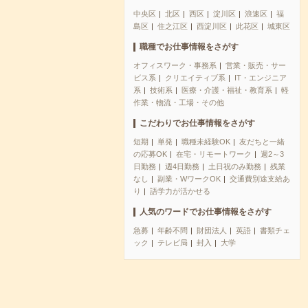
中央区
北区
西区
淀川区
浪速区
福
島区
住之江区
西淀川区
此花区
城東区
職種でお仕事情報をさがす
オフィスワーク・事務系
営業・販売・サー
ビス系
クリエイティブ系
IT・エンジニア
系
技術系
医療・介護・福祉・教育系
軽
作業・物流・工場・その他
こだわりでお仕事情報をさがす
短期
単発
職種未経験OK
友だちと一緒
の応募OK
在宅・リモートワーク
週2～3
日勤務
週4日勤務
土日祝のみ勤務
残業
なし
副業・WワークOK
交通費別途支給あ
り
語学力が活かせる
人気のワードでお仕事情報をさがす
急募
年齢不問
財団法人
英語
書類チェ
ック
テレビ局
封入
大学