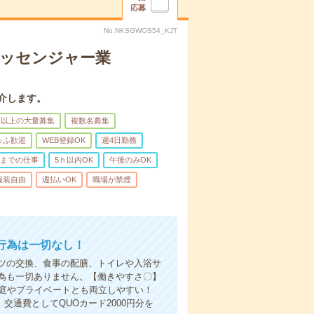
応募
No.NKSGWOS54_KJT
メッセンジャー業
介します。
名以上の大量募集
複数名募集
ゅふ歓迎
WEB登録OK
週4日勤務
前までの仕事
5ｈ以内OK
午後のみOK
服装自由
週払いOK
職場が禁煙
行為は一切なし！
ツの交換、食事の配膳、トイレや入浴サ
為も一切ありません。【働きやすさ〇】
家庭やプライベートとも両立しやすい！
交通費としてQUOカード2000円分を