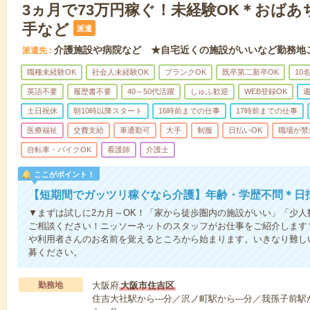
3ヵ月で73万円稼ぐ！未経験OK＊おば
手など
派遣
介護施設や病院など ★自宅近くの施設がいいなど勤務地
派遣先
職種未経験OK
社会人未経験OK
ブランクOK
既卒第二新卒OK
10
英語不要
履歴書不要
40～50代活躍
しゅふ歓迎
WEB登録OK
週
土日祝休
朝10時以降スタート
16時前までの仕事
17時前までの仕事
医療福祉
交費支給
車通勤可
大手
制服
日払いOK
職場が禁
自転車・バイクOK
看護師
介護士
ここがポイント！
【短期間でガッツリ稼ぐなら介護】年齢・学歴不問＊日払
▼まずは試しに2カ月～OK！「家から徒歩圏内の施設がいい」「少
ご相談ください！ニッソーネットのスタッフがお仕事をご紹介します
や利用者さんのお名前を覚えるところから始まります。いきなり難し
募ください。
勤務地
大阪府
大阪市住吉区
住吉大社駅から---分／沢ノ町駅から---分／我孫子前駅