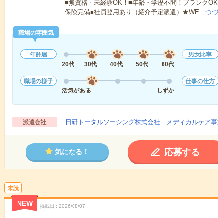
■無資格・未経験OK！■年齢・学歴不問！ブランクOK
保険完備■社員登用あり（紹介予定派遣）★WE…
つづ
職場の雰囲気
年齢層
男女比率
20代
30代
40代
50代
60代
職場の様子
仕事の仕方
活気がある
しずか
日研トータルソーシング株式会社 メディカルケア事
派遣会社
応募する
気になる！
未読
NEW
掲載日
2026/08/07