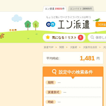
エン派遣
23221
件
エンバイト
28905
件
ちょうど良いワークライフバランスが叶う
関西版
気になる！リスト
0
保存し
派遣TOP
関西
大阪府
大阪市住吉区
大
,
1
4
8
1
平均時給:
円
設定中の検索条件
期間
---
派遣形式
---
時給
---