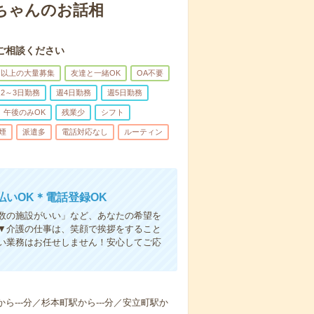
あちゃんのお話相
ご相談ください
名以上の大量募集
友達と一緒OK
OA不要
2～3日勤務
週4日勤務
週5日勤務
午後のみOK
残業少
シフト
煙
派遣多
電話対応なし
ルーティン
いOK＊電話登録OK
人数の施設がいい」など、あなたの希望を
▼介護の仕事は、笑顔で挨拶をすること
い業務はお任せしません！安心してご応
から---分／杉本町駅から---分／安立町駅か