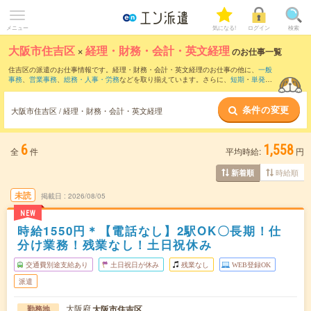
メニュー
気になる!
ログイン
検索
大阪市住吉区
×
経理・財務・会計・英文経理
のお仕事一覧
住吉区の派遣のお仕事情報です。経理・財務・会計・英文経理のお仕事の他に、
一般
事務
、
営業事務
、
総務・人事・労務
などを取り揃えています。さらに、
短期
・
単発
な
どの期間や、
職種未経験OK
などのこだわり条件で絞り込んでいただけます。職種辞
典：
経理・財務・会計・英文経理のお仕事とは？とは？
条件の変更
大阪市住吉区 / 経理・財務・会計・英文経理
6
1,558
全
件
平均時給:
円
時給順
新着順
未読
掲載日
2026/08/05
NEW
時給1550円＊【電話なし】2駅OK〇長期！仕
分け業務！残業なし！土日祝休み
交通費別途支給あり
土日祝日が休み
残業なし
WEB登録OK
派遣
大阪府
大阪市住吉区
勤務地