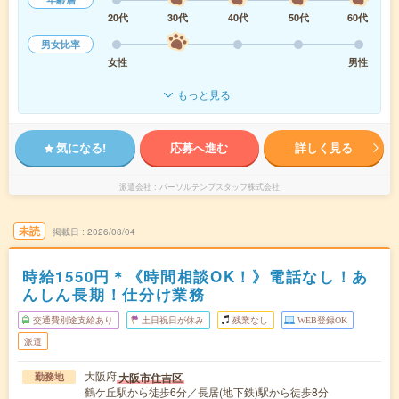
20代
30代
40代
50代
60代
男女比率
女性
男性
もっと見る
気になる!
応募へ進む
詳しく見る
派遣会社
パーソルテンプスタッフ株式会社
未読
掲載日
2026/08/04
時給1550円＊《時間相談OK！》電話なし！あ
んしん長期！仕分け業務
交通費別途支給あり
土日祝日が休み
残業なし
WEB登録OK
派遣
大阪府
大阪市住吉区
勤務地
鶴ケ丘駅から徒歩6分／長居(地下鉄)駅から徒歩8分