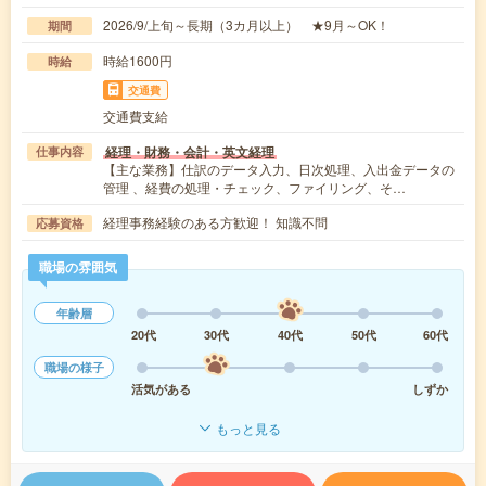
2026/9/上旬～長期（3カ月以上） ★9月～OK！
期間
時給1600円
時給
交通費
交通費支給
経理・財務・会計・英文経理
仕事内容
【主な業務】仕訳のデータ入力、日次処理、入出金データの
管理 、経費の処理・チェック、ファイリング、そ…
経理事務経験のある方歓迎！ 知識不問
応募資格
職場の雰囲気
年齢層
20代
30代
40代
50代
60代
職場の様子
活気がある
しずか
もっと見る