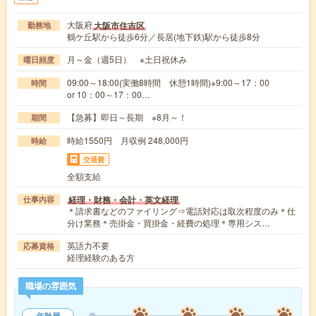
大阪府
大阪市住吉区
勤務地
鶴ケ丘駅から徒歩6分／長居(地下鉄)駅から徒歩8分
月～金（週5日） ※土日祝休み
曜日頻度
09:00～18:00(実働8時間 休憩1時間)※9:00～17：00
時間
or 10：00～17：00…
【急募】即日～長期 ※8月～！
期間
時給1550円 月収例 248,000円
時給
交通費
全額支給
経理・財務・会計・英文経理
仕事内容
＊請求書などのファイリング⇒電話対応は取次程度のみ＊仕
分け業務＊売掛金・買掛金・経費の処理＊専用シス…
英語力不要
応募資格
経理経験のある方
職場の雰囲気
年齢層