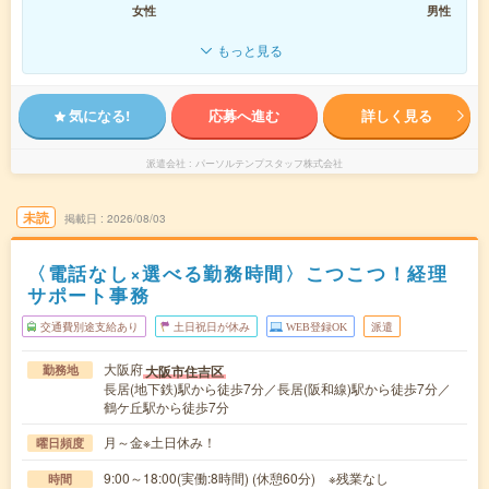
女性
男性
もっと見る
気になる!
応募へ進む
詳しく見る
派遣会社
パーソルテンプスタッフ株式会社
未読
掲載日
2026/08/03
〈電話なし×選べる勤務時間〉こつこつ！経理
サポート事務
交通費別途支給あり
土日祝日が休み
WEB登録OK
派遣
大阪府
大阪市住吉区
勤務地
長居(地下鉄)駅から徒歩7分／長居(阪和線)駅から徒歩7分／
鶴ケ丘駅から徒歩7分
月～金※土日休み！
曜日頻度
9:00～18:00(実働:8時間) (休憩60分) ※残業なし
時間