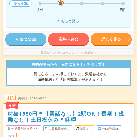
男女比率
女性
男性
もっと見る
気になる!
応募へ進む
詳しく見る
派遣会社
パーソルテンプスタッフ株式会社
興味があったら「★気になる！」をタップ！
「気になる！」を押しておくと、派遣会社から
「面談確約」
や
「応募歓迎」
が届きます！
未読
掲載日
2026/08/05
NEW
時給1550円＊【電話なし】2駅OK！長期！残
業なし！土日祝休み＊経理
交通費別途支給あり
土日祝日が休み
残業なし
WEB登録OK
派遣