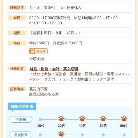
月～金（週5日） ※土日祝休み
曜日頻度
09:00～17:00(実働7時間 休憩1時間)※9:00～17：00
時間
or 10：00～17：00…
【急募】即日～長期 ※8月～！
期間
時給1550円 月収例 217,000円
時給
交通費
全額支給
経理・財務・会計・英文経理
仕事内容
＊仕分け業務＊売掛金・買掛金・経費の処理＊専用システム
へのデータ入力、チェック＊契約書チェック＊請求…
英語力不要
応募資格
経理経験のある方
職場の雰囲気
年齢層
20代
30代
40代
50代
60代
男女比率