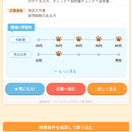
のデータ入力、チェック＊契約書チェック＊請求書…
英語力不要
応募資格
経理経験のある方
職場の雰囲気
年齢層
20代
30代
40代
50代
60代
男女比率
女性
男性
もっと見る
気になる!
応募へ進む
詳しく見る
派遣会社
パーソルテンプスタッフ株式会社
検索条件を追加して絞り込む