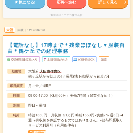
気になる!
応募へ進む
詳しく見る
派遣会社
アデコ株式会社
未読
掲載日
2026/07/28
【電話なし】17時まで＊残業ほぼなし▼服装自
由＊鶴ケ丘での経理事務
交通費別途支給あり
土日祝日が休み
WEB登録OK
派遣
大阪府
大阪市住吉区
勤務地
鶴ケ丘駅から徒歩8分／長居(地下鉄)駅から徒歩7分
月～金／週5日
曜日頻度
09:00-17:00（休憩60分）実働7時間（残業少なめ！）
時間
即日～長期
期間
時給1550円 月収例 21万円 時給1550円×実働7h×週5日×4
時給
週 ※月収例を保証するものではありません。※給与即受取り
サービス利用可（利用条件有）