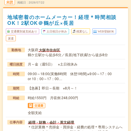
未読
掲載日
2026/07/22
地域密着のホームメーカー！経理＊時間相談
OK！2駅OK＠鶴が丘×長居
交通費別途支給あり
土日祝日が休み
残業なし
WEB登録OK
派遣
大阪府
大阪市住吉区
勤務地
鶴ケ丘駅から徒歩6分／長居(地下鉄)駅から徒歩8分
月～金（週5日） ※土日祝休み
曜日頻度
09:00～18:00(実働8時間 休憩1時間)※9:00～17：00
時間
or 10：00～17：00…
【急募】即日～長期 ※8月～！
期間
時給1550円 月収例 248,000円
時給
交通費
全額支給
経理・財務・会計・英文経理
仕事内容
＊仕訳業務＊売掛金・買掛金・経費の処理＊専用システムへ