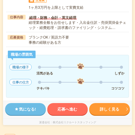
交通費
1ヶ月3万円を上限として実費支給
経理・財務・会計・英文経理
仕事内容
経理業務全般をお任せします・入出金仕訳・売掛買掛金チェ
ック・経費処理・請求書のファイリング・システム…
ブランクOK / 英語力不要
応募資格
事務の経験がある方
職場の雰囲気
職場の様子
活気がある
しずか
仕事の仕方
テキパキ
コツコツ
気になる!
応募へ進む
詳しく見る
派遣会社
株式会社リクルートスタッフィング