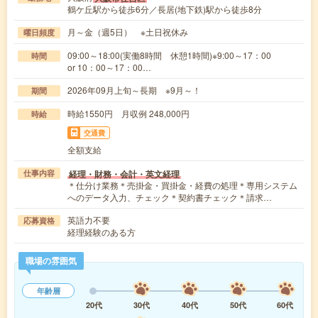
鶴ケ丘駅から徒歩6分／長居(地下鉄)駅から徒歩8分
月～金（週5日） ※土日祝休み
曜日頻度
09:00～18:00(実働8時間 休憩1時間)※9:00～17：00
時間
or 10：00～17：00…
2026年09月上旬～長期 ※9月～！
期間
時給1550円 月収例 248,000円
時給
交通費
全額支給
経理・財務・会計・英文経理
仕事内容
＊仕分け業務＊売掛金・買掛金・経費の処理＊専用システム
へのデータ入力、チェック＊契約書チェック＊請求…
英語力不要
応募資格
経理経験のある方
職場の雰囲気
年齢層
20代
30代
40代
50代
60代