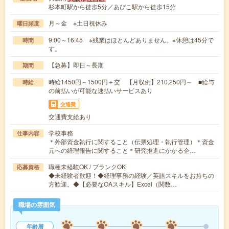
杉本町駅から徒歩5分／あびこ駅から徒歩15分
月～金 ※土日祝休み
曜日頻度
9:00～16:45 ※残業はほとんどありません。※休憩は45分で
時間
す。
【急募】即日～長期
期間
時給1450円～1500円＋交 【月収例】210,250円～ ■給与
時給
の前払いが可能な速払いサービスあり
交通費
交通費支給あり
学校事務
仕事内容
＊外部資金執行に関すること（伝票処理・執行管理）＊資金
元への経理報告に関すること＊研究推進にかかる企…
職種未経験OK / ブランクOK
応募資格
◆未経験者歓迎！◆経理事務の経験／英語スキルをお持ちの
方歓迎。◆【必要なOAスキル】Excel（関数…
職場の雰囲気
年齢層