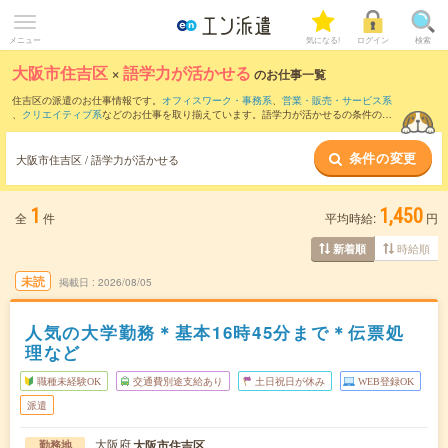
メニュー
気になる!
ログイン
検索
大阪市住吉区
×
語学力が活かせる
のお仕事一覧
住吉区の派遣のお仕事情報です。
オフィスワーク・事務系
、
営業・販売・サービス系
、
クリエイティブ系
などのお仕事を取り揃えています。語学力が活かせるの条件の他
に、
交通費別途支給あり
、
職種未経験OK
、
友だちと一緒の応募OK
などのこだわり条
件も取り揃えています。
条件の変更
大阪市住吉区 / 語学力が活かせる
1
1,450
全
件
平均時給:
円
時給順
新着順
未読
掲載日
2026/08/05
人気の大学勤務＊基本16時45分まで＊伝票処
理など
職種未経験OK
交通費別途支給あり
土日祝日が休み
WEB登録OK
派遣
大阪府
大阪市住吉区
勤務地