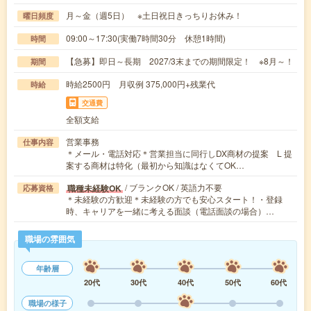
月～金（週5日） ※土日祝日きっちりお休み！
曜日頻度
09:00～17:30(実働7時間30分 休憩1時間)
時間
【急募】即日～長期 2027/3末までの期間限定！ ※8月～！
期間
時給2500円 月収例 375,000円+残業代
時給
交通費
全額支給
営業事務
仕事内容
＊メール・電話対応＊営業担当に同行しDX商材の提案 L 提
案する商材は特化（最初から知識はなくてOK…
/ ブランクOK / 英語力不要
職種未経験OK
応募資格
＊未経験の方歓迎＊未経験の方でも安心スタート！・登録
時、キャリアを一緒に考える面談（電話面談の場合）…
職場の雰囲気
年齢層
20代
30代
40代
50代
60代
職場の様子