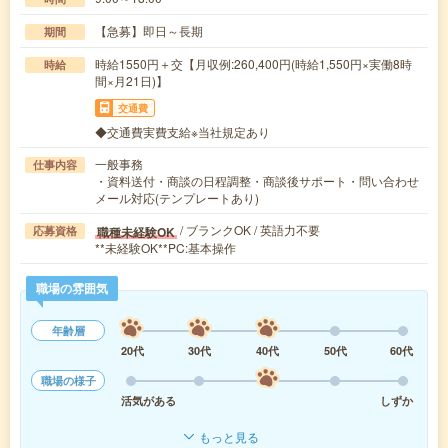
【急募】即日～長期
期間
時給1550円＋交【月収例:260,400円(時給1,550円×実働8時
時給
間×月21日)】
交通費
◆交通費実費支給※当社規定あり
一般事務
仕事内容
・資料送付・商談の日程調整・商談後サポート・問い合わせ
メール対応(テンプレートあり)
/ ブランクOK / 英語力不要
職種未経験OK
応募資格
**未経験OK**PC:基本操作
職場の雰囲気
年齢層
20代
30代
40代
50代
60代
職場の様子
活気がある
しずか
もっと見る