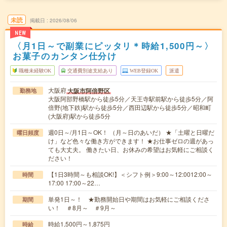
未読
掲載日
2026/08/06
NEW
〈月1日～で副業にピッタリ＊時給1,500円～〉
お菓子のカンタン仕分け
職種未経験OK
交通費別途支給あり
WEB登録OK
派遣
大阪府
大阪市阿倍野区
勤務地
大阪阿部野橋駅から徒歩5分／天王寺駅前駅から徒歩5分／阿
倍野(地下鉄)駅から徒歩5分／西田辺駅から徒歩5分／昭和町
(大阪府)駅から徒歩5分
週0日～/月1日～OK！ （月～日のあいだ） ★「土曜と日曜だ
曜日頻度
け」など色々な働き方ができます！ ★お仕事ゼロの週があっ
ても大丈夫。 働きたい日、お休みの希望はお気軽にご相談く
ださい！
【1日3時間～も相談OK!】＜シフト例＞9:00～12:0012:00～
時間
17:00 17:00～22…
単発1日～！ ★勤務開始日や期間はお気軽にご相談くださ
期間
い！ ＃8月～ ＃9月～
時給1,500円～1,875円
時給