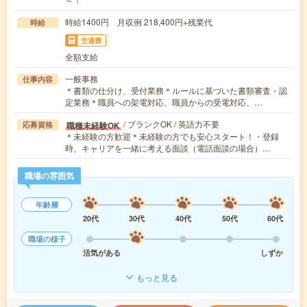
時給1400円 月収例 218,400円+残業代
時給
交通費
全額支給
一般事務
仕事内容
＊書類の仕分け、受付業務＊ルールに基づいた書類審査・認
定業務＊職員への架電対応、職員からの受電対応、…
/ ブランクOK / 英語力不要
職種未経験OK
応募資格
＊未経験の方歓迎＊未経験の方でも安心スタート！・登録
時、キャリアを一緒に考える面談（電話面談の場合）…
職場の雰囲気
年齢層
20代
30代
40代
50代
60代
職場の様子
活気がある
しずか
もっと見る