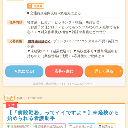
交通費
■ 交通費規定内支給 ※派遣先による
軽作業（仕分け・ピッキング・検品、商品管理）
仕事内容
＼お菓子の仕分け／＜とってもシンプルなので未経験でも安
心！＞▼封入作業及び梱包▼雑誌や書籍などの仕分…
/ ブランクOK / パソコンスキル不要 / 英語力
職種未経験OK
応募資格
不要
▼未経験OK！（副業歓迎☆）▼高校生不可▼携帯電話をお
持ちの方（業務連絡に使用）※応募後のご連絡はメ…
気になる!
応募へ進む
詳しく見る
派遣会社
株式会社バイトレ（キャムコムグループ）
未読
掲載日
2026/08/06
NEW
【「病院勤務」ってイイですよ＊】未経験から
始められる看護助手
職種未経験OK
交通費別途支給あり
土日祝日が休み
残業なし