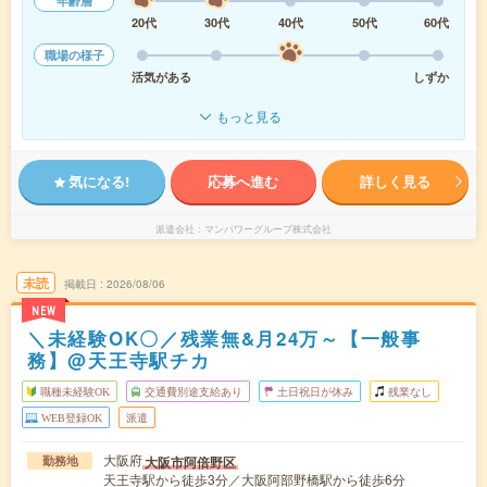
年齢層
20代
30代
40代
50代
60代
職場の様子
活気がある
しずか
もっと見る
気になる!
応募へ進む
詳しく見る
派遣会社
マンパワーグループ株式会社
未読
掲載日
2026/08/06
NEW
＼未経験OK〇／残業無&月24万～【一般事
務】@天王寺駅チカ
職種未経験OK
交通費別途支給あり
土日祝日が休み
残業なし
WEB登録OK
派遣
大阪府
大阪市阿倍野区
勤務地
天王寺駅から徒歩3分／大阪阿部野橋駅から徒歩6分