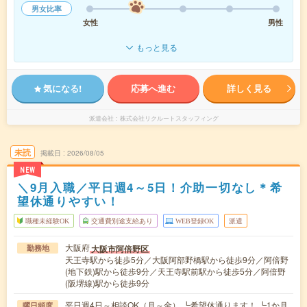
男女比率
女性
男性
もっと見る
気になる!
応募へ進む
詳しく見る
派遣会社
株式会社リクルートスタッフィング
未読
掲載日
2026/08/05
NEW
＼9月入職／平日週4～5日！介助一切なし＊希
望休通りやすい！
職種未経験OK
交通費別途支給あり
WEB登録OK
派遣
大阪府
大阪市阿倍野区
勤務地
天王寺駅から徒歩5分／大阪阿部野橋駅から徒歩9分／阿倍野
(地下鉄)駅から徒歩9分／天王寺駅前駅から徒歩5分／阿倍野
(阪堺線)駅から徒歩9分
平日週4日～相談OK（月～金） ┗希望休通ります！ ┗1か月
曜日頻度