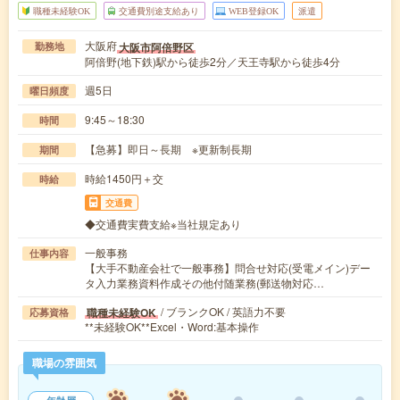
職種未経験OK
交通費別途支給あり
WEB登録OK
派遣
大阪府
大阪市阿倍野区
勤務地
阿倍野(地下鉄)駅から徒歩2分／天王寺駅から徒歩4分
週5日
曜日頻度
9:45～18:30
時間
【急募】即日～長期 ※更新制長期
期間
時給1450円＋交
時給
交通費
◆交通費実費支給※当社規定あり
一般事務
仕事内容
【大手不動産会社で一般事務】問合せ対応(受電メイン)デー
タ入力業務資料作成その他付随業務(郵送物対応…
/ ブランクOK / 英語力不要
職種未経験OK
応募資格
**未経験OK**Excel・Word:基本操作
職場の雰囲気