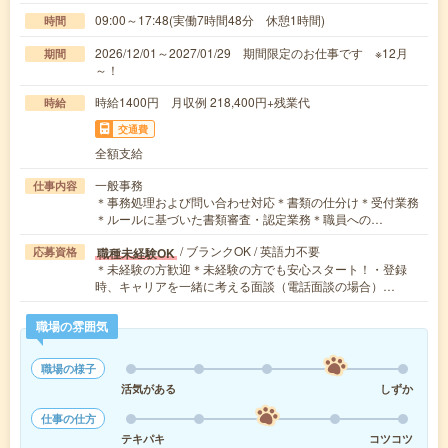
09:00～17:48(実働7時間48分 休憩1時間)
時間
2026/12/01～2027/01/29 期間限定のお仕事です ※12月
期間
～！
時給1400円 月収例 218,400円+残業代
時給
交通費
全額支給
一般事務
仕事内容
＊事務処理および問い合わせ対応＊書類の仕分け＊受付業務
＊ルールに基づいた書類審査・認定業務＊職員への…
/ ブランクOK / 英語力不要
職種未経験OK
応募資格
＊未経験の方歓迎＊未経験の方でも安心スタート！・登録
時、キャリアを一緒に考える面談（電話面談の場合）…
職場の雰囲気
職場の様子
活気がある
しずか
仕事の仕方
テキパキ
コツコツ