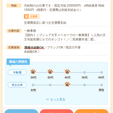
月給制のお仕事です：固定月給 235500円 ※時給換算 時給
時給
1550円（残業代・交通費は別途支給あり）
交通費
交通費規定に基づき交通費支給
一般事務
仕事内容
【国内トップシェア大手メーカーでの一般事務】＼人気の天
王寺超高層ビルでのオシゴト！／〇見積書作成〇図…
/ ブランクOK / 英語力不要
職種未経験OK
応募資格
未経験OK！
職場の雰囲気
年齢層
20代
30代
40代
50代
60代
男女比率
女性
男性
もっと見る