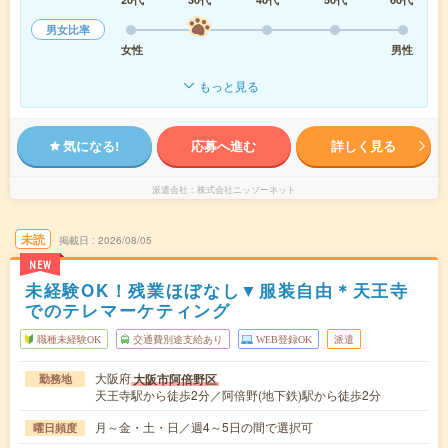
男女比率
女性
男性
もっと見る
気になる!
応募へ進む
詳しく見る
派遣会社
株式会社ニッソーネット
未読
掲載日
2026/08/05
NEW
未経験OK！残業ほぼなし▼服装自由＊天王寺
でのテレマーケティング
職種未経験OK
交通費別途支給あり
WEB登録OK
派遣
大阪府
大阪市阿倍野区
勤務地
天王寺駅から徒歩2分／阿倍野(地下鉄)駅から徒歩2分
月～金・土・日／週4～5日の間で選択可
曜日頻度