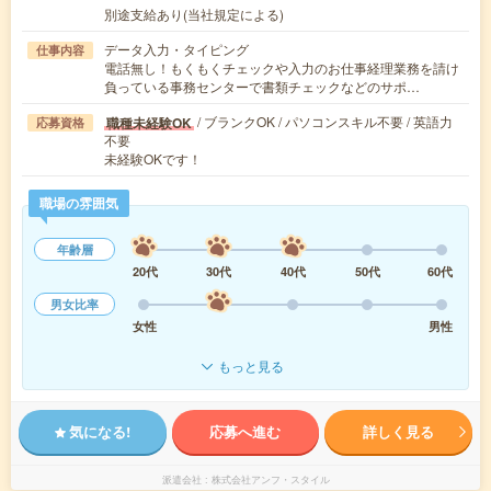
別途支給あり(当社規定による)
データ入力・タイピング
仕事内容
電話無し！もくもくチェックや入力のお仕事経理業務を請け
負っている事務センターで書類チェックなどのサポ…
/ ブランクOK / パソコンスキル不要 / 英語力
職種未経験OK
応募資格
不要
未経験OKです！
職場の雰囲気
年齢層
20代
30代
40代
50代
60代
男女比率
女性
男性
もっと見る
気になる!
応募へ進む
詳しく見る
派遣会社
株式会社アンフ・スタイル