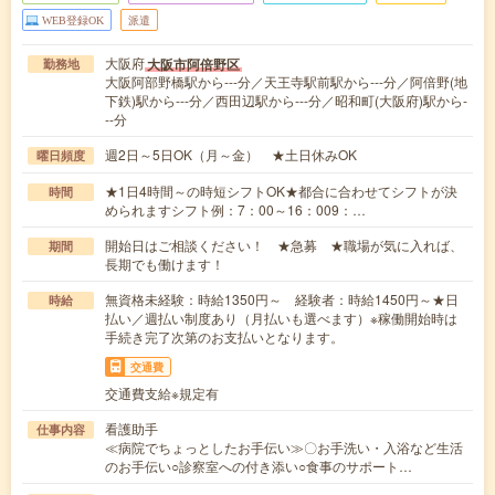
WEB登録OK
派遣
大阪府
大阪市阿倍野区
勤務地
大阪阿部野橋駅から---分／天王寺駅前駅から---分／阿倍野(地
下鉄)駅から---分／西田辺駅から---分／昭和町(大阪府)駅から-
--分
週2日～5日OK（月～金） ★土日休みOK
曜日頻度
★1日4時間～の時短シフトOK★都合に合わせてシフトが決
時間
められますシフト例：7：00～16：009：…
開始日はご相談ください！ ★急募 ★職場が気に入れば、
期間
長期でも働けます！
無資格未経験：時給1350円～ 経験者：時給1450円～★日
時給
払い／週払い制度あり（月払いも選べます）※稼働開始時は
手続き完了次第のお支払いとなります。
交通費
交通費支給※規定有
看護助手
仕事内容
≪病院でちょっとしたお手伝い≫〇お手洗い・入浴など生活
のお手伝い○診察室への付き添い○食事のサポート…