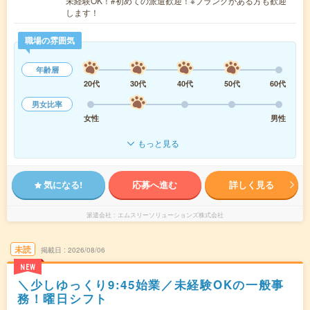
未経験OK！#初めての派遣歓迎！※ブランクがある方も歓迎
します！
職場の雰囲気
年齢層
20代
30代
40代
50代
60代
男女比率
女性
男性
もっと見る
気になる!
応募へ進む
詳しく見る
派遣会社
エムスリーソリューションズ株式会社
未読
掲載日
2026/08/06
NEW
＼少しゆっくり9:45始業／未経験OKの一般事
務！曜日シフト