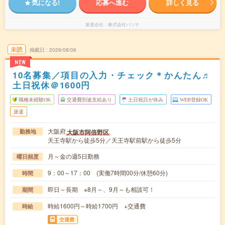
気になる!
応募へ進む
詳しく見る
派遣会社
株式会社パソナ
未読
掲載日
2026/08/06
NEW
10名募集／項目の入力・チェック＊かんたん♬
土日祝休＠1600円
職種未経験OK
交通費別途支給あり
土日祝日が休み
WEB登録OK
派遣
大阪府
大阪市阿倍野区
勤務地
天王寺駅から徒歩5分／天王寺駅前駅から徒歩5分
月～金の週5日勤務
曜日頻度
9：00～17：00 (実働7時間00分/休憩60分)
時間
即日～長期 ※8月～、9月～も相談可！
期間
時給1600円～時給1700円 +交通費
時給
交通費