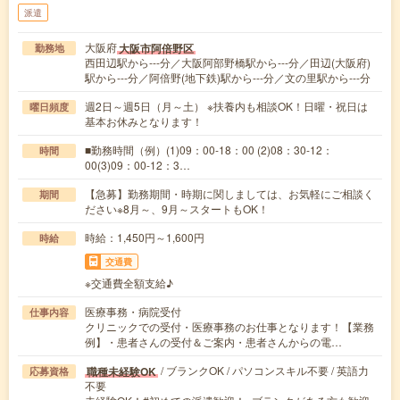
派遣
大阪府
大阪市阿倍野区
勤務地
西田辺駅から---分／大阪阿部野橋駅から---分／田辺(大阪府)
駅から---分／阿倍野(地下鉄)駅から---分／文の里駅から---分
週2日～週5日（月～土） ※扶養内も相談OK！日曜・祝日は
曜日頻度
基本お休みとなります！
■勤務時間（例）(1)09：00-18：00 (2)08：30-12：
時間
00(3)09：00-12：3…
【急募】勤務期間・時期に関しましては、お気軽にご相談く
期間
ださい※8月～、9月～スタートもOK！
時給：1,450円～1,600円
時給
交通費
※交通費全額支給♪
医療事務・病院受付
仕事内容
クリニックでの受付・医療事務のお仕事となります！【業務
例】・患者さんの受付＆ご案内・患者さんからの電…
/ ブランクOK / パソコンスキル不要 / 英語力
職種未経験OK
応募資格
不要