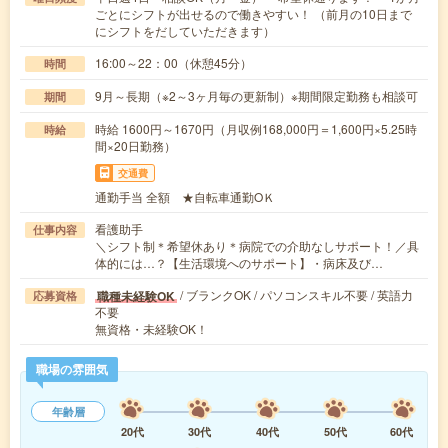
ごとにシフトが出せるので働きやすい！ （前月の10日まで
にシフトをだしていただきます）
16:00～22：00（休憩45分）
時間
9月～長期（※2～3ヶ月毎の更新制）※期間限定勤務も相談可
期間
時給 1600円～1670円（月収例168,000円＝1,600円×5.25時
時給
間×20日勤務）
交通費
通勤手当 全額 ★自転車通勤OＫ
看護助手
仕事内容
＼シフト制＊希望休あり＊病院での介助なしサポート！／具
体的には…？【生活環境へのサポート】・病床及び…
/ ブランクOK / パソコンスキル不要 / 英語力
職種未経験OK
応募資格
不要
無資格・未経験OK！
職場の雰囲気
年齢層
20代
30代
40代
50代
60代