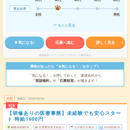
男女比率
女性
男性
もっと見る
気になる!
応募へ進む
詳しく見る
派遣会社
パーソルテンプスタッフ株式会社
興味があったら「★気になる！」をタップ！
「気になる！」を押しておくと、派遣会社から
「面談確約」
や
「応募歓迎」
が届きます！
未読
掲載日
2026/08/06
NEW
【研修ありの医療事務】未経験でも安心スター
ト 時給1600円
職種未経験OK
交通費別途支給あり
土日祝日が休み
WEB登録OK