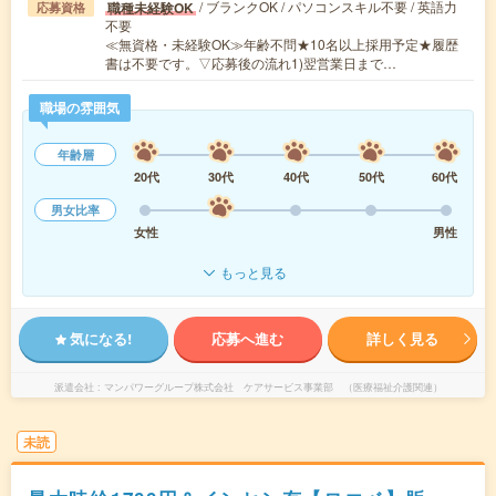
/ ブランクOK / パソコンスキル不要 / 英語力
職種未経験OK
応募資格
不要
≪無資格・未経験OK≫年齢不問★10名以上採用予定★履歴
書は不要です。▽応募後の流れ1)翌営業日まで…
職場の雰囲気
年齢層
20代
30代
40代
50代
60代
男女比率
女性
男性
もっと見る
気になる!
応募へ進む
詳しく見る
派遣会社
マンパワーグループ株式会社 ケアサービス事業部 （医療福祉介護関連）
未読