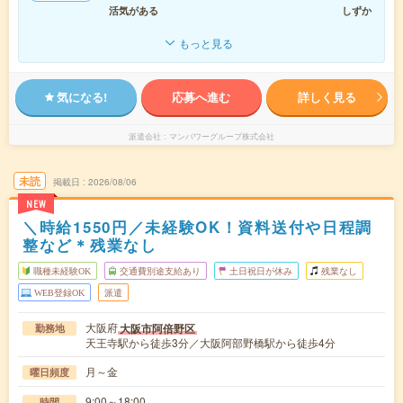
活気がある
しずか
もっと見る
気になる!
応募へ進む
詳しく見る
派遣会社
マンパワーグループ株式会社
未読
掲載日
2026/08/06
NEW
＼時給1550円／未経験OK！資料送付や日程調
整など＊残業なし
職種未経験OK
交通費別途支給あり
土日祝日が休み
残業なし
WEB登録OK
派遣
大阪府
大阪市阿倍野区
勤務地
天王寺駅から徒歩3分／大阪阿部野橋駅から徒歩4分
月～金
曜日頻度
9:00～18:00
時間