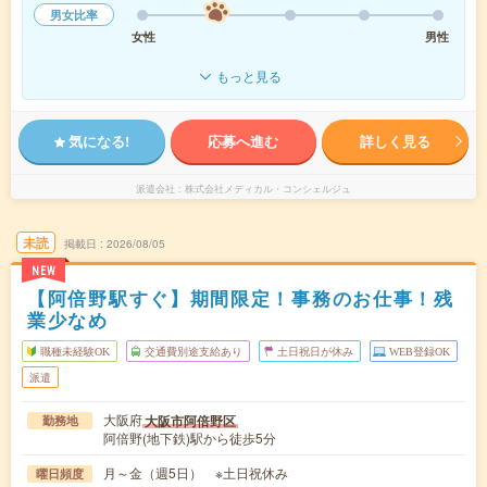
男女比率
女性
男性
もっと見る
気になる!
応募へ進む
詳しく見る
派遣会社
株式会社メディカル・コンシェルジュ
未読
掲載日
2026/08/05
NEW
【阿倍野駅すぐ】期間限定！事務のお仕事！残
業少なめ
職種未経験OK
交通費別途支給あり
土日祝日が休み
WEB登録OK
派遣
大阪府
大阪市阿倍野区
勤務地
阿倍野(地下鉄)駅から徒歩5分
月～金（週5日） ※土日祝休み
曜日頻度