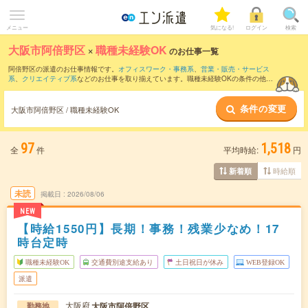
メニュー
気になる!
ログイン
検索
大阪市阿倍野区
×
職種未経験OK
のお仕事一覧
阿倍野区の派遣のお仕事情報です。
オフィスワーク・事務系
、
営業・販売・サービス
系
、
クリエイティブ系
などのお仕事を取り揃えています。職種未経験OKの条件の他
に、
交通費別途支給あり
、
友だちと一緒の応募OK
、
週4日勤務
などのこだわり条件も
取り揃えています。
条件の変更
大阪市阿倍野区 / 職種未経験OK
97
1,518
全
件
平均時給:
円
時給順
新着順
未読
掲載日
2026/08/06
NEW
【時給1550円】長期！事務！残業少なめ！17
時台定時
職種未経験OK
交通費別途支給あり
土日祝日が休み
WEB登録OK
派遣
大阪府
大阪市阿倍野区
勤務地