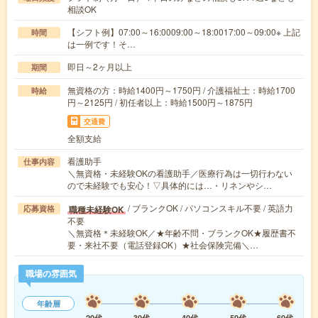
相談OK
【シフト例】07:00～16:0009:00～18:0017:00～09:00※ 上記
時間
は一例です！そ…
即日～2ヶ月以上
期間
無資格の方：時給1400円～1750円 / 介護福祉士：時給1700
時給
円～2125円 / 初任者以上：時給1500円～1875円
交通費
全額支給
看護助手
仕事内容
＼無資格・未経験OKの看護助手／医療行為は一切行わない
ので未経験でも安心！▽具体的には…・リネンやシ…
/ ブランクOK / パソコンスキル不要 / 英語力
職種未経験OK
応募資格
不要
＼無資格＊未経験OK／★年齢不問・ブランクOK★履歴書不
要・来社不要（電話登録OK）★社会保険完備＼…
職場の雰囲気
年齢層
20代
30代
40代
50代
60代