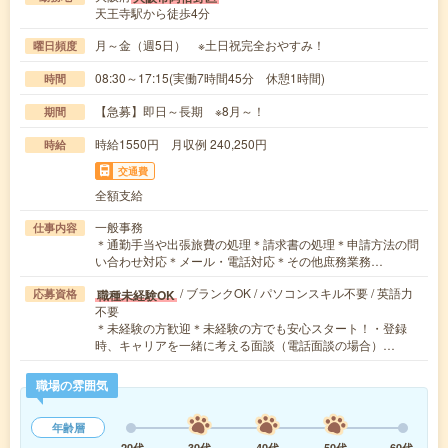
天王寺駅から徒歩4分
月～金（週5日） ※土日祝完全おやすみ！
曜日頻度
08:30～17:15(実働7時間45分 休憩1時間)
時間
【急募】即日～長期 ※8月～！
期間
時給1550円 月収例 240,250円
時給
交通費
全額支給
一般事務
仕事内容
＊通勤手当や出張旅費の処理＊請求書の処理＊申請方法の問
い合わせ対応＊メール・電話対応＊その他庶務業務…
/ ブランクOK / パソコンスキル不要 / 英語力
職種未経験OK
応募資格
不要
＊未経験の方歓迎＊未経験の方でも安心スタート！・登録
時、キャリアを一緒に考える面談（電話面談の場合）…
職場の雰囲気
年齢層
20代
30代
40代
50代
60代