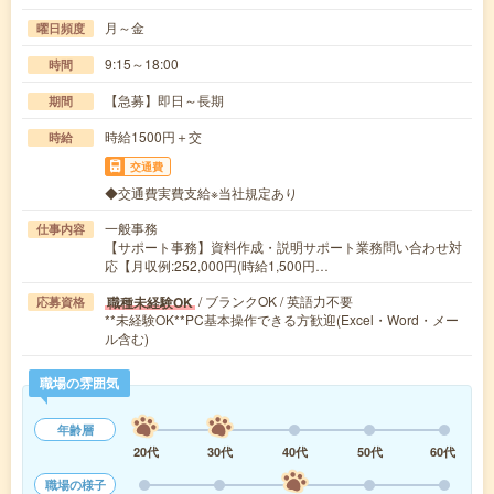
月～金
曜日頻度
9:15～18:00
時間
【急募】即日～長期
期間
時給1500円＋交
時給
交通費
◆交通費実費支給※当社規定あり
一般事務
仕事内容
【サポート事務】資料作成・説明サポート業務問い合わせ対
応【月収例:252,000円(時給1,500円…
/ ブランクOK / 英語力不要
職種未経験OK
応募資格
**未経験OK**PC基本操作できる方歓迎(Excel・Word・メー
ル含む)
職場の雰囲気
年齢層
20代
30代
40代
50代
60代
職場の様子