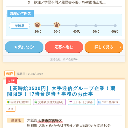
ター歓迎／学歴不問／履歴書不要／Web面接正社…
職場の雰囲気
年齢層
20代
30代
40代
50代
60代
気になる!
応募へ進む
詳しく見る
派遣会社
株式会社iDA
未読
掲載日
2026/08/06
NEW
【高時給2500円】大手通信グループ企業！期
間限定！17時台定時＊事務のお仕事
職種未経験OK
交通費別途支給あり
土日祝日が休み
WEB登録OK
派遣
大阪府
大阪市阿倍野区
勤務地
昭和町(大阪府)駅から徒歩6分／南田辺駅から徒歩10分