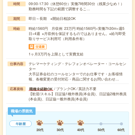
09:00-17:30（休憩60分）実働7時間30分（残業少なめ！）
時間
勤務時間を下記の範囲で調整するこ…
即日～長期 ※開始日相談OK
期間
時給1560円 月収例 23万円 時給1560円×実働7h30m×週5
時給
日×4週 ※月収例を保証するものではありません。※給与即受
取りサービス利用可（利用条件有）
交通費
1ヶ月3万円を上限として実費支給
テレマーケティング・テレフォンオペレーター・コールセン
仕事内容
ター
大手証券会社のコールセンターでのお仕事です・お客様情
報、各種変更の受付対応・商品に関するお問い合わせ…
/ ブランクOK / 英語力不要
職種未経験OK
応募資格
【歓迎/スキル】日証協1種外務員(本会員)、日証協2種外務員
(本会員)、日証協一般外務員(本会員)
職場の雰囲気
年齢層
20代
30代
40代
50代
60代