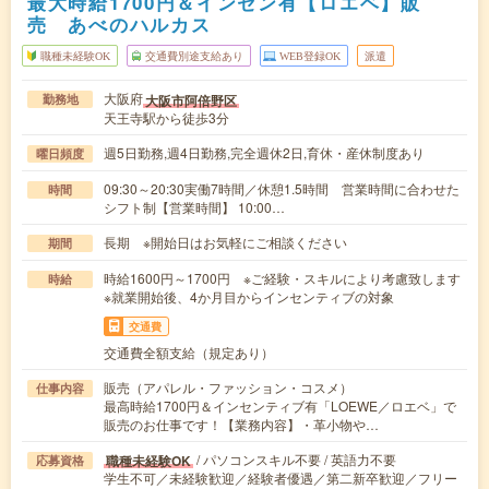
最大時給1700円＆インセン有【ロエベ】販
売 あべのハルカス
職種未経験OK
交通費別途支給あり
WEB登録OK
派遣
大阪府
大阪市阿倍野区
勤務地
天王寺駅から徒歩3分
週5日勤務,週4日勤務,完全週休2日,育休・産休制度あり
曜日頻度
09:30～20:30実働7時間／休憩1.5時間 営業時間に合わせた
時間
シフト制【営業時間】 10:00…
長期 ※開始日はお気軽にご相談ください
期間
時給1600円～1700円 ※ご経験・スキルにより考慮致します
時給
※就業開始後、4か月目からインセンティブの対象
交通費
交通費全額支給（規定あり）
販売（アパレル・ファッション・コスメ）
仕事内容
最高時給1700円＆インセンティブ有「LOEWE／ロエベ」で
販売のお仕事です！【業務内容】・革小物や…
/ パソコンスキル不要 / 英語力不要
職種未経験OK
応募資格
学生不可／未経験歓迎／経験者優遇／第二新卒歓迎／フリー