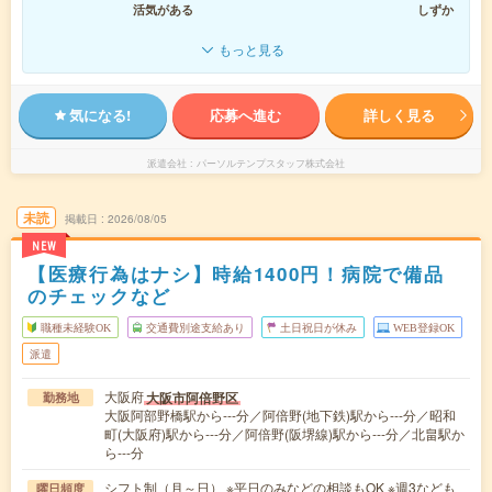
活気がある
しずか
もっと見る
気になる!
応募へ進む
詳しく見る
派遣会社
パーソルテンプスタッフ株式会社
未読
掲載日
2026/08/05
NEW
【医療行為はナシ】時給1400円！病院で備品
のチェックなど
職種未経験OK
交通費別途支給あり
土日祝日が休み
WEB登録OK
派遣
大阪府
大阪市阿倍野区
勤務地
大阪阿部野橋駅から---分／阿倍野(地下鉄)駅から---分／昭和
町(大阪府)駅から---分／阿倍野(阪堺線)駅から---分／北畠駅か
ら---分
シフト制（月～日） ※平日のみなどの相談もOK ※週3なども
曜日頻度