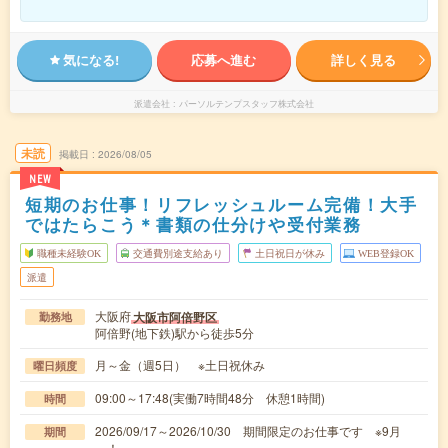
気になる!
応募へ進む
詳しく見る
派遣会社
パーソルテンプスタッフ株式会社
未読
掲載日
2026/08/05
NEW
短期のお仕事！リフレッシュルーム完備！大手
ではたらこう＊書類の仕分けや受付業務
職種未経験OK
交通費別途支給あり
土日祝日が休み
WEB登録OK
派遣
大阪府
大阪市阿倍野区
勤務地
阿倍野(地下鉄)駅から徒歩5分
月～金（週5日） ※土日祝休み
曜日頻度
09:00～17:48(実働7時間48分 休憩1時間)
時間
2026/09/17～2026/10/30 期間限定のお仕事です ※9月
期間
～！