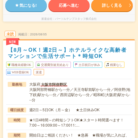
気になる!
応募へ進む
詳しく見る
派遣会社
パーソルテンプスタッフ株式会社
未読
掲載日
2026/08/05
NEW
【8月～OK！週2日～】ホテルライクな高齢者
マンションで生活サポート＊時短OK
職種未経験OK
交通費別途支給あり
土日祝日が休み
残業なし
WEB登録OK
派遣
大阪府
大阪市阿倍野区
勤務地
大阪阿部野橋駅から---分／天王寺駅前駅から---分／阿倍野(地
下鉄)駅から---分／西田辺駅から---分／昭和町(大阪府)駅から-
--分
週2日～5日OK（月～金） ★土日休みOK
曜日頻度
★1日4時間～の時短シフトOK★スタート時間選べます！
時間
7:00～16:009:00～17:0011:…
開始日はご相談ください！ ★急募 ★職場が気に入れば、
期間