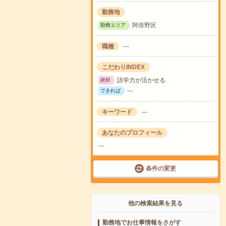
勤務地
阿倍野区
勤務エリア
職種
---
こだわりINDEX
語学力が活かせる
絶対
---
できれば
キーワード
---
あなたのプロフィール
---
条件の変更
他の検索結果を見る
勤務地でお仕事情報をさがす