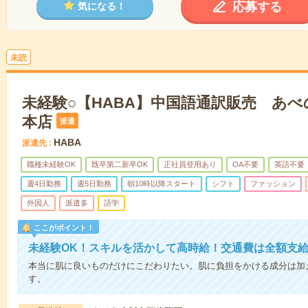
応募する
気になる！
未読
未経験○【HABA】中国語通訳販売 あ
本店
派遣
HABA
派遣先
職種未経験OK
既卒第二新卒OK
正社員登用あり
OA不要
英語不要
週4日勤務
週5日勤務
朝10時以降スタート
シフト
ファッション
外国人
派遣多
語学
ここがポイント！
未経験OK！スキルを活かして高時給！交通費は全額支給
本当に肌に良いものだけにこだわりたい。肌に負担をかける成分は加
す。