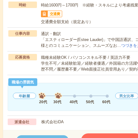
時給
時給1600円～1700円 ※経験・スキルにより考慮残
交通費
交通費全額支給（規定あり）
仕事内容
通訳・翻訳
「エスティローダー(Estee Lauder)」で中国語
様とのコミュニケーション、スムーズなお…
つづきを
応募資格
職種未経験OK / パソコンスキル不要 / 英語力不要
学生不可／未経験歓迎／経験者優遇／外国籍の方活躍
歴不問／履歴書不要／Web面接正社員登用あり／契約
職場の雰囲気
年齢層
男女比率
20代
30代
40代
50代
60代
株式会社iDA
派遣会社