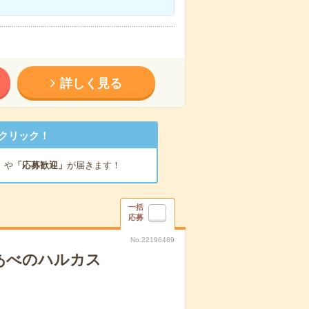
詳しく見る
クリック！
」
や
「応募歓迎」
が届きます！
一括
応募
No.22196489
あべのハルカス