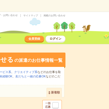
プ・お問い合わせ
サイトマップ
掲載のお問い合わせ
会員登録
ログイン
かせる
の派遣のお仕事情報一覧
ービス系
、
クリエイティブ系
などのお仕事を取
未経験OK
、
友だちと一緒の応募OK
などのこだ
新着順
一括
応募