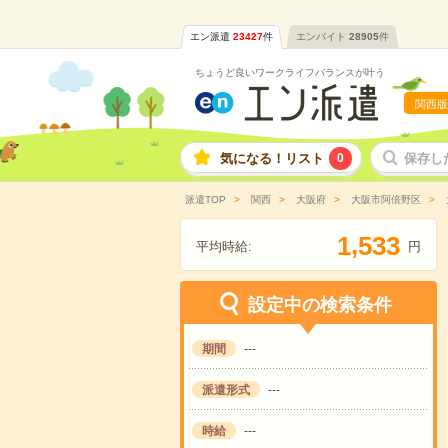
エン派遣
23427
件
エンバイト
28905
件
ちょうど良いワークライフバランスが叶う
関西版
気になる！リスト
0
保存し
派遣TOP
関西
大阪府
大阪市阿倍野区
,
1
5
3
3
平均時給:
円
設定中の検索条件
期間
---
派遣形式
---
時給
---