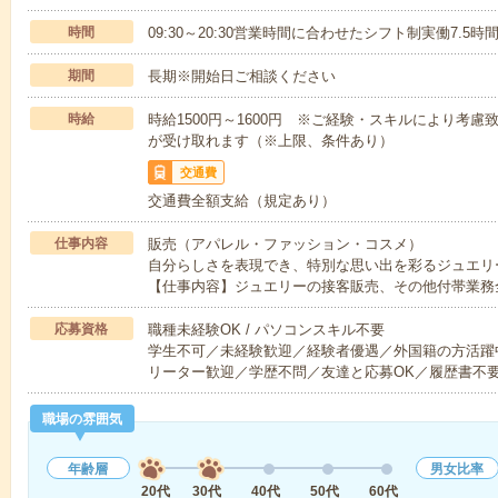
時間
09:30～20:30営業時間に合わせたシフト制実働7.5時
期間
長期※開始日ご相談ください
時給
時給1500円～1600円 ※ご経験・スキルにより考
が受け取れます（※上限、条件あり）
交通費
交通費全額支給（規定あり）
仕事内容
販売（アパレル・ファッション・コスメ）
自分らしさを表現でき、特別な思い出を彩るジュエリー
【仕事内容】ジュエリーの接客販売、その他付帯業務
応募資格
職種未経験OK / パソコンスキル不要
学生不可／未経験歓迎／経験者優遇／外国籍の方活躍
リーター歓迎／学歴不問／友達と応募OK／履歴書不
職場の雰囲気
年齢層
男女比率
20代
30代
40代
50代
60代