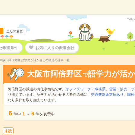
ヘル
エリア変更
た希望条件
お気に入りの派遣会社
大阪市阿倍野区 語学力が活かせるの派遣の仕事一覧
大阪市阿倍野区
語学力が活
で
阿倍野区の派遣のお仕事情報です。
オフィスワーク・事務系
、
営業・販売・サ
り揃えています。語学力が活かせるの条件の他に、
交通費別途支給あり
、
職種
わり条件も取り揃えています。
6
1
6
件中
～
件を表示中
未読