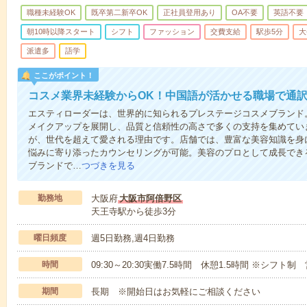
職種未経験OK
既卒第二新卒OK
正社員登用あり
OA不要
英語不要
朝10時以降スタート
シフト
ファッション
交費支給
駅歩5分
大
派遣多
語学
ここがポイント！
コスメ業界未経験からOK！中国語が活かせる職場で通
エスティローダーは、世界的に知られるプレステージコスメブランド
メイクアップを展開し、品質と信頼性の高さで多くの支持を集めてい
が、世代を超えて愛される理由です。店舗では、豊富な美容知識を身
悩みに寄り添ったカウンセリングが可能。美容のプロとして成長でき
ブランドで…
つづきを見る
勤務地
大阪府
大阪市阿倍野区
天王寺駅から徒歩3分
曜日頻度
週5日勤務,週4日勤務
時間
09:30～20:30実働7.5時間 休憩1.5時間 ※シフト制 営
期間
長期 ※開始日はお気軽にご相談ください