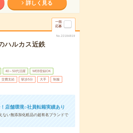
詳しく見る
一括
応募
No.22184819
べのハルカス近鉄
40～50代活躍
WEB登録OK
交費支給
駅歩5分
大手
制服
！店舗環境○社員転籍実績あり
えない無添加化粧品の超有名ブランドで