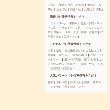
中央区
北区
西区
淀川区
浪速区
福
島区
住之江区
西淀川区
此花区
城東区
職種でお仕事情報をさがす
オフィスワーク・事務系
営業・販売・サー
ビス系
クリエイティブ系
IT・エンジニア
系
技術系
医療・介護・福祉・教育系
軽
作業・物流・工場・その他
こだわりでお仕事情報をさがす
短期
単発
職種未経験OK
10名以上の大
量募集
友だちと一緒の応募OK
在宅・リモ
ートワーク
週2～3日勤務
週4日勤務
土
日祝のみ勤務
残業なし
副業・WワークOK
交通費別途支給あり
人気のワードでお仕事情報をさがす
急募
年齢不問
財団法人
英語
書類チェ
ック
テレビ局
封入
大学