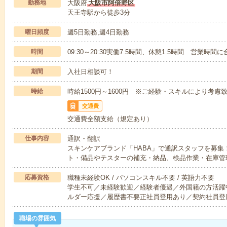
勤務地
大阪府
大阪市阿倍野区
天王寺駅から徒歩3分
曜日頻度
週5日勤務,週4日勤務
時間
09:30～20:30実働7.5時間、休憩1.5時間 営業時
期間
入社日相談可！
時給
時給1500円～1600円 ※ご経験・スキルにより考慮
交通費
交通費全額支給（規定あり）
仕事内容
通訳・翻訳
スキンケアブランド「HABA」で通訳スタッフを募
ト・備品やテスターの補充・納品、検品作業・在庫管
応募資格
職種未経験OK / パソコンスキル不要 / 英語力不要
学生不可／未経験歓迎／経験者優遇／外国籍の方活躍
ルダー応援／履歴書不要正社員登用あり／契約社員登
職場の雰囲気