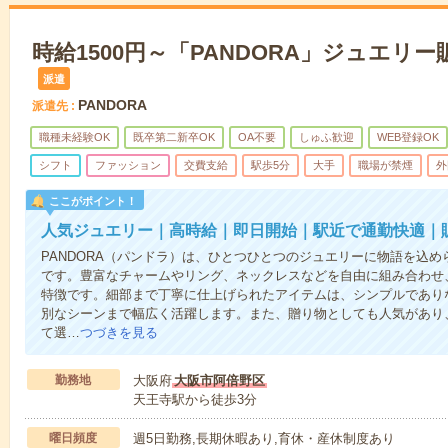
時給1500円～「PANDORA」ジュエリ
派遣
PANDORA
派遣先
職種未経験OK
既卒第二新卒OK
OA不要
しゅふ歓迎
WEB登録OK
シフト
ファッション
交費支給
駅歩5分
大手
職場が禁煙
外
ここがポイント！
人気ジュエリー｜高時給｜即日開始｜駅近で通勤快適｜
PANDORA（パンドラ）は、ひとつひとつのジュエリーに物語を込
です。豊富なチャームやリング、ネックレスなどを自由に組み合わせ
特徴です。細部まで丁寧に仕上げられたアイテムは、シンプルであり
別なシーンまで幅広く活躍します。また、贈り物としても人気があり
て選…
つづきを見る
勤務地
大阪府
大阪市阿倍野区
天王寺駅から徒歩3分
曜日頻度
週5日勤務,長期休暇あり,育休・産休制度あり