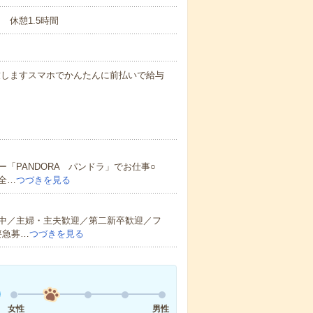
間 休憩1.5時間
慮致しますスマホでかんたんに前払いで給与
「PANDORA パンドラ」でお仕事○
全…
つづきを見る
中／主婦・主夫歓迎／第二新卒歓迎／フ
要急募…
つづきを見る
女性
男性