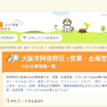
ヘル
エリア変更
た希望条件
お気に入りの派遣会社
大阪市阿倍野区 営業・販売・サービス系
大阪市阿倍野区 営業・企画営業・ラウンダーの派遣の
大阪市阿倍野区
営業・企画
で
のお仕事情報一覧
阿倍野区の派遣のお仕事情報です。営業・企画営業・ラウンダーのお仕事の他
ター・コールセンター
、
販売（アパレル・ファッション・コスメ）
、
窓口・シ
います。さらに、
短期
・
単発
などの期間や、
職種未経験OK
などのこだわり条
業・企画営業・ラウンダーのお仕事とは？とは？
1
1
1
件中
～
件を表示中