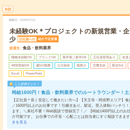
未読
掲載日
2026/07/31
未経験OK＊プロジェクトの新規営業・企
少
紹介予定派遣
正社員への
食品・飲料業界
派遣先
職種未経験OK
ブランクOK
既卒第二新卒OK
正社員登用あり
友達
WEB登録OK
週5日勤務
土日祝休
残業少
交費支給
駅歩5分
Excel
PowerPoint
ここがポイント！
時給1600円！食品・飲料業界でのルートラウンダー！
【正社員＊長く安定して働きたい方へ】【天王寺・阿倍野エリア】食
／1600円以上のお仕事です！引継ぎあり。駅近。受入体制バッチリ
ます。＼来社不要！Web面談で登録完了！／ 【時給1400円以上のお
介可能です。 お仕事での不安・心配ごとは担当者にすぐ相談できます
きを見る