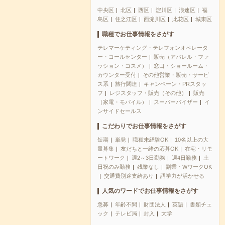
中央区
北区
西区
淀川区
浪速区
福
島区
住之江区
西淀川区
此花区
城東区
職種でお仕事情報をさがす
テレマーケティング・テレフォンオペレータ
ー・コールセンター
販売（アパレル・ファ
ッション・コスメ）
窓口・ショールーム・
カウンター受付
その他営業・販売・サービ
ス系
旅行関連
キャンペーン・PRスタッ
フ
レジスタッフ・販売（その他）
販売
（家電・モバイル）
スーパーバイザー
イ
ンサイドセールス
こだわりでお仕事情報をさがす
短期
単発
職種未経験OK
10名以上の大
量募集
友だちと一緒の応募OK
在宅・リモ
ートワーク
週2～3日勤務
週4日勤務
土
日祝のみ勤務
残業なし
副業・WワークOK
交通費別途支給あり
語学力が活かせる
人気のワードでお仕事情報をさがす
急募
年齢不問
財団法人
英語
書類チェ
ック
テレビ局
封入
大学