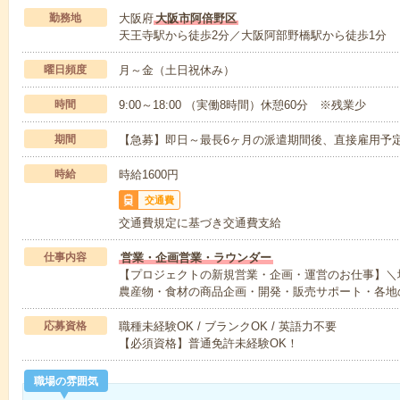
勤務地
大阪府
大阪市阿倍野区
天王寺駅から徒歩2分／大阪阿部野橋駅から徒歩1分
曜日頻度
月～金（土日祝休み）
時間
9:00～18:00 （実働8時間）休憩60分 ※残業少
期間
【急募】即日～最長6ヶ月の派遣期間後、直接雇用予
時給
時給1600円
交通費
交通費規定に基づき交通費支給
仕事内容
営業・企画営業・ラウンダー
【プロジェクトの新規営業・企画・運営のお仕事】＼
農産物・食材の商品企画・開発・販売サポート・各地
応募資格
職種未経験OK / ブランクOK / 英語力不要
【必須資格】普通免許未経験OK！
職場の雰囲気