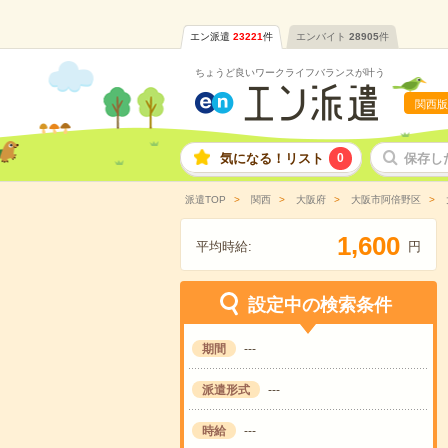
エン派遣
23221
件
エンバイト
28905
件
ちょうど良いワークライフバランスが叶う
関西版
気になる！リスト
0
保存し
派遣TOP
関西
大阪府
大阪市阿倍野区
,
1
6
0
0
平均時給:
円
設定中の検索条件
期間
---
派遣形式
---
時給
---