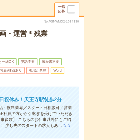
一括
応募
No.PSNWMO2-1034330
画・運営＊残業
と一緒OK
英語不要
履歴書不要
社食/補助あり
職場が禁煙
Word
土日祝休み！天王寺駅徒歩2分
品・飲料業界／スタート日相談可／営業
！正社員の方から引継ぎを受けていただき
仕事多数】 こちらのお仕事以外にもご紹
！ 少し先のスタートの求人もあ…
つづ