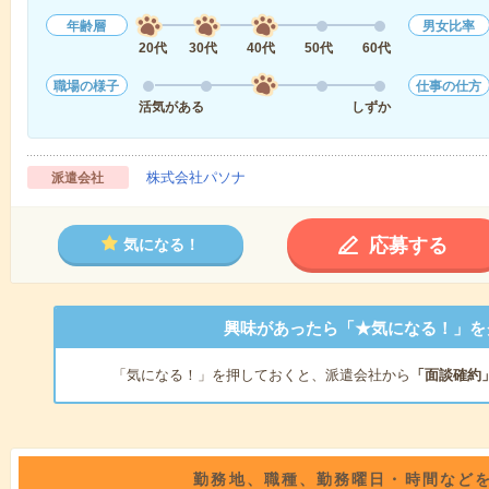
年齢層
男女比率
20代
30代
40代
50代
60代
職場の様子
仕事の仕方
活気がある
しずか
株式会社パソナ
派遣会社
応募する
気になる！
興味があったら「★気になる！」を
「気になる！」を押しておくと、派遣会社から
「面談確約
勤務地、職種、勤務曜日・時間など