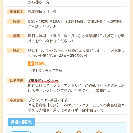
から徒歩---分
就業曜日／月～金
曜日頻度
9:30～18:30 休憩60分（休憩1時間、実働8時間）※勤務時間
時間
ご相談ください♪
即日～長期 ＊翌月、翌々月～など就業開始日相談可！お気
期間
軽にお問い合わせください！
時給1,750円～※スキル・経験により決定します。（月収例：
時給
1,750円×8時間/日×20日＝280,000円）
交通費
上限月3万円まで支給
WEBディレクター
仕事内容
制作会社にて、クライアントサイトのWebサイトの運用にお
けるディレクション業務のお仕事です。＜業務内…
ブランクOK / 英語力不要
応募資格
▼応募資格【必須】・Webディレクターとしての実務経験▼
求める人物像・周りに流されず、自律/自走して…
職場の雰囲気