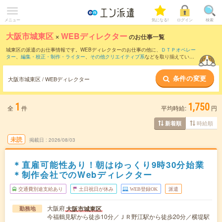
メニュー
気になる!
ログイン
検索
大阪市城東区
×
WEBディレクター
のお仕事一覧
城東区の派遣のお仕事情報です。WEBディレクターのお仕事の他に、
ＤＴＰオペレー
ター
、
編集・校正・制作・ライター
、
その他クリエイティブ系
などを取り揃えていま
す。さらに、
短期
・
単発
などの期間や、
職種未経験OK
などのこだわり条件で絞り込ん
でいただけます。職種辞典：
WEBディレクターのお仕事とは？とは？
条件の変更
大阪市城東区 / WEBディレクター
1
1,750
全
件
平均時給:
円
時給順
新着順
未読
掲載日
2026/08/03
＊直雇可能性あり！朝はゆっくり9時30分始業
＊制作会社でのWebディレクター
交通費別途支給あり
土日祝日が休み
WEB登録OK
派遣
大阪府
大阪市城東区
勤務地
今福鶴見駅から徒歩10分／ＪＲ野江駅から徒歩20分／横堤駅