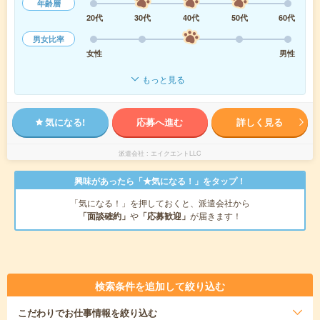
年齢層
20代
30代
40代
50代
60代
男女比率
女性
男性
もっと見る
気になる!
応募へ進む
詳しく見る
派遣会社
エイクエントLLC
興味があったら「★気になる！」をタップ！
「気になる！」を押しておくと、派遣会社から
「面談確約」
や
「応募歓迎」
が届きます！
検索条件を追加して絞り込む
こだわり
でお仕事情報を絞り込む