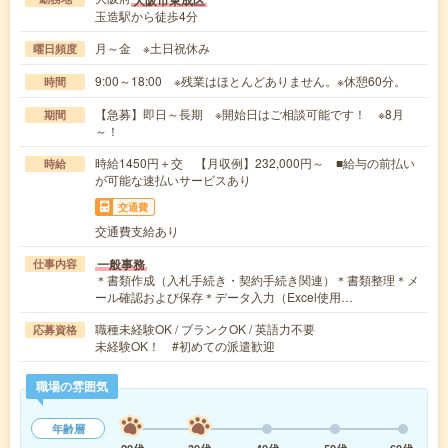
玉造駅から徒歩4分
月～金 ※土日祝休み
曜日頻度
9:00～18:00 ※残業はほとんどありません。※休憩60分。
時間
【急募】即日～長期 ※開始日はご相談可能です！ ※8月
期間
～！
時給1450円＋交 【月収例】232,000円～ ■給与の前払い
時給
が可能な速払いサービスあり
交通費
交通費支給あり
一般事務
仕事内容
＊書類作成（入札手続き・契約手続き関連）＊書類整理＊メ
ール確認および保存＊データ入力（Excel使用…
職種未経験OK / ブランクOK / 英語力不要
応募資格
未経験OK！ #初めての派遣歓迎
職場の雰囲気
年齢層