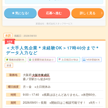
気になる!
応募へ進む
詳しく見る
派遣会社
株式会社スタッフサービス
未読
掲載日
2026/08/03
NEW
＜大手人気企業＊未経験OK＞17時40分まで＊
データ入力など
職種未経験OK
交通費別途支給あり
土日祝日が休み
WEB登録OK
派遣
大阪府
大阪市東成区
勤務地
森ノ宮駅から徒歩4分
月～金 ※土日祝休み
曜日頻度
9:00～17:40 ※残業はほとんどありません。※休憩60分。
時間
2026/09/01～長期 ※開始日はご相談可能です！ ※9月～！
期間