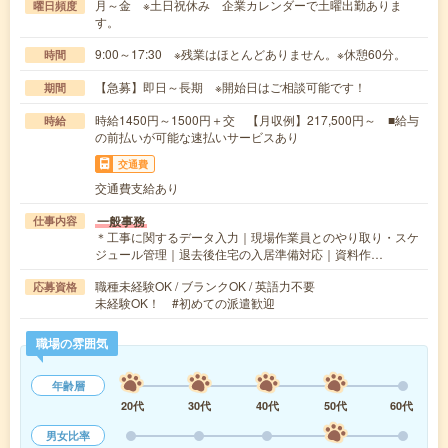
月～金 ※土日祝休み 企業カレンダーで土曜出勤ありま
曜日頻度
す。
9:00～17:30 ※残業はほとんどありません。※休憩60分。
時間
【急募】即日～長期 ※開始日はご相談可能です！
期間
時給1450円～1500円＋交 【月収例】217,500円～ ■給与
時給
の前払いが可能な速払いサービスあり
交通費
交通費支給あり
一般事務
仕事内容
＊工事に関するデータ入力｜現場作業員とのやり取り・スケ
ジュール管理｜退去後住宅の入居準備対応｜資料作…
職種未経験OK / ブランクOK / 英語力不要
応募資格
未経験OK！ #初めての派遣歓迎
職場の雰囲気
年齢層
20代
30代
40代
50代
60代
男女比率