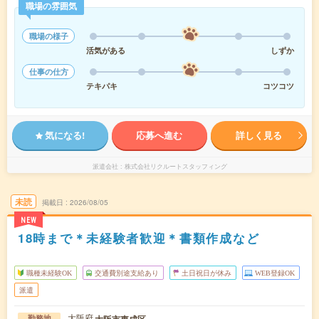
職場の雰囲気
職場の様子
活気がある
しずか
仕事の仕方
テキパキ
コツコツ
気になる!
応募へ進む
詳しく見る
派遣会社
株式会社リクルートスタッフィング
未読
掲載日
2026/08/05
NEW
18時まで＊未経験者歓迎＊書類作成など
職種未経験OK
交通費別途支給あり
土日祝日が休み
WEB登録OK
派遣
大阪府
大阪市東成区
勤務地