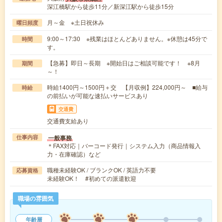
深江橋駅から徒歩11分／新深江駅から徒歩15分
月～金 ※土日祝休み
曜日頻度
9:00～17:30 ※残業はほとんどありません。※休憩は45分で
時間
す。
【急募】即日～長期 ※開始日はご相談可能です！ ※8月
期間
～！
時給1400円～1500円＋交 【月収例】224,000円～ ■給与
時給
の前払いが可能な速払いサービスあり
交通費
交通費支給あり
一般事務
仕事内容
＊FAX対応｜バーコード発行｜システム入力（商品情報入
力・在庫確認）など
職種未経験OK / ブランクOK / 英語力不要
応募資格
未経験OK！ #初めての派遣歓迎
職場の雰囲気
年齢層