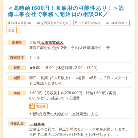
＜高時給1600円！直雇用の可能性あり！＞設
備工事会社で事務＼開始日の相談OK／
職種未経験OK
交通費別途支給あり
土日祝日が休み
WEB登録OK
派遣
大阪府
大阪市東成区
勤務地
新深江駅から徒歩12分／今里(近鉄線)駅から---分
月～金
曜日頻度
★9:00～18:00（休憩時間 12:00～13:00）
時間
即日～長期（3ヵ月以上） ※急募 ○8月～、9月～スタート
期間
もご相談ください♪
1,600円【月収例】約278,000円（時給1,600円×実働
時給
8.00h×21日+残業5h）+交通費
交通費
○通勤交通費の支給あり（当社規定による）
一般事務
仕事内容
設備工事会社で、施工管理のサポート事務をお願いします。
社内で工事の工程管理や社外対応をお任せします。…