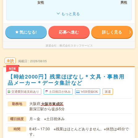
女性
男性
もっと見る
気になる!
応募へ進む
詳しく見る
派遣会社
株式会社スタッフサービス
未読
掲載日
2026/08/05
NEW
【時給2000円】残業ほぼなし＊文具・事務用
品メーカー＊データ集計など
交通費別途支給あり
土日祝日が休み
WEB登録OK
派遣
大阪府
大阪市東成区
勤務地
新深江駅から徒歩5分
月～金 ※土日祝休み
曜日頻度
8:45～17:30 ※残業はほとんどありません。※休憩は45分で
時間
す。