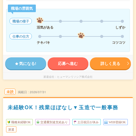
職場の雰囲気
職場の様子
活気がある
しずか
仕事の仕方
テキパキ
コツコツ
気になる!
応募へ進む
詳しく見る
派遣会社
ヒューマンリソシア株式会社
未読
掲載日
2026/07/31
未経験OK！残業ほぼなし▼玉造で一般事務
職種未経験OK
交通費別途支給あり
土日祝日が休み
WEB登録OK
派遣