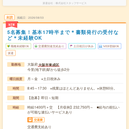
派遣会社
株式会社スタッフサービス
未読
掲載日
2026/08/03
NEW
5名募集！基本17時半まで＊書類発行の受付な
ど＊未経験OK
職種未経験OK
交通費別途支給あり
土日祝日が休み
WEB登録OK
派遣
大阪府
大阪市東成区
勤務地
今里(地下鉄)駅から徒歩2分
月～金 ※土日祝休み
曜日頻度
8:45～17:30 ※残業はほとんどありません。※休憩60分。
時間
【急募】即日～短期
期間
時給1400円＋交 【月収例】232,750円～ ■給与の前払い
時給
が可能な速払いサービスあり
交通費
交通費支給あり