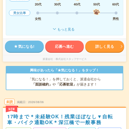
20代
30代
40代
50代
60代
男女比率
女性
男性
もっと見る
気になる!
応募へ進む
詳しく見る
派遣会社
株式会社スタッフサービス
興味があったら「★気になる！」をタップ！
「気になる！」を押しておくと、派遣会社から
「面談確約」
や
「応募歓迎」
が届きます！
未読
掲載日
2026/08/06
NEW
17時まで＊未経験OK！残業ほぼなし▼自転
車・バイク通勤OK＊深江橋で一般事務