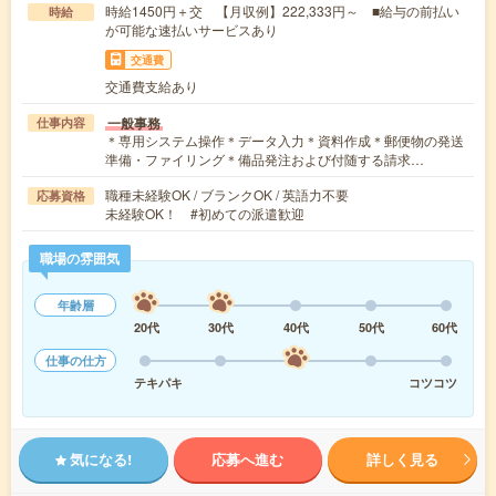
時給1450円＋交 【月収例】222,333円～ ■給与の前払い
時給
が可能な速払いサービスあり
交通費
交通費支給あり
一般事務
仕事内容
＊専用システム操作＊データ入力＊資料作成＊郵便物の発送
準備・ファイリング＊備品発注および付随する請求…
職種未経験OK / ブランクOK / 英語力不要
応募資格
未経験OK！ #初めての派遣歓迎
職場の雰囲気
年齢層
20代
30代
40代
50代
60代
仕事の仕方
テキパキ
コツコツ
気になる!
応募へ進む
詳しく見る