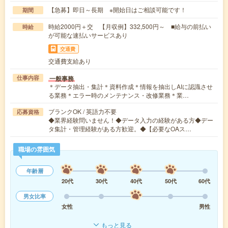
【急募】即日～長期 ※開始日はご相談可能です！
期間
時給2000円＋交 【月収例】332,500円～ ■給与の前払い
時給
が可能な速払いサービスあり
交通費
交通費支給あり
一般事務
仕事内容
＊データ抽出・集計＊資料作成＊情報を抽出しAIに認識させ
る業務＊エラー時のメンテナンス・改修業務＊業…
ブランクOK / 英語力不要
応募資格
◆業界経験問いません！◆データ入力の経験がある方◆デー
タ集計・管理経験がある方歓迎。◆【必要なOAス…
職場の雰囲気
年齢層
20代
30代
40代
50代
60代
男女比率
女性
男性
もっと見る