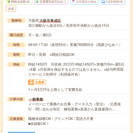
職種未経験OK
交通費別途支給あり
土日祝日が休み
WEB登録OK
派遣
大阪府
大阪市東成区
勤務地
深江橋駅から徒歩3分／高井田中央駅から徒歩15分
月～金／週5日
曜日頻度
09:00-17:00（休憩55分）実働7時間05分（残業少なめ！）
時間
即日～長期 ※開始日相談OK
期間
時給1450円 月収例 20万円 時給1450円×実働7h5m×週5日
時給
×4週 ※月収例を保証するものではありません。※給与即受取
りサービス利用可（利用条件有）
交通費
1ヶ月3万円を上限として実費支給
一般事務
仕事内容
メーカーにて事務のお仕事・データ入力（受注）・伝票発
行・問い合わせ対応・梱包業務※派遣から直接雇用の…
職種未経験OK / ブランクOK / 英語力不要
応募資格
■未経験OK！