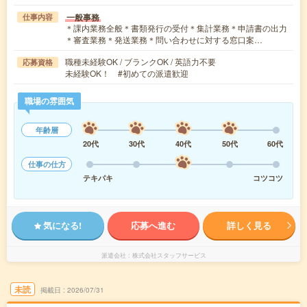
一般事務
仕事内容
＊課内業務全般＊書類発行の受付＊集計業務＊申請書の出力
＊審査業務＊発送業務＊問い合わせに対する窓口案…
職種未経験OK / ブランクOK / 英語力不要
応募資格
未経験OK！ #初めての派遣歓迎
職場の雰囲気
年齢層
20代
30代
40代
50代
60代
仕事の仕方
テキパキ
コツコツ
気になる!
応募へ進む
詳しく見る
派遣会社
株式会社スタッフサービス
未読
掲載日
2026/07/31