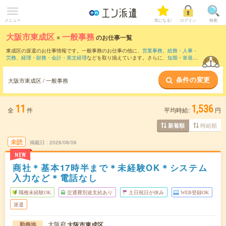
メニュー
気になる!
ログイン
検索
大阪市東成区
×
一般事務
のお仕事一覧
東成区の派遣のお仕事情報です。一般事務のお仕事の他に、
営業事務
、
総務・人事・
労務
、
経理・財務・会計・英文経理
などを取り揃えています。さらに、
短期
・
単発
な
どの期間や、
職種未経験OK
などのこだわり条件で絞り込んでいただけます。職種辞
典：
一般事務のお仕事とは？とは？
条件の変更
大阪市東成区 / 一般事務
11
1,536
全
件
平均時給:
円
時給順
新着順
未読
掲載日
2026/08/06
NEW
商社＊基本17時半まで＊未経験OK＊システム
入力など＊電話なし
職種未経験OK
交通費別途支給あり
土日祝日が休み
WEB登録OK
派遣
大阪府
大阪市東成区
勤務地