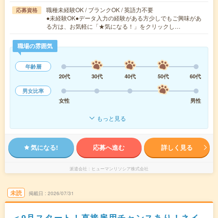
職種未経験OK / ブランクOK / 英語力不要
応募資格
●未経験OK●データ入力の経験がある方少しでもご興味があ
る方は、お気軽に「★気になる！」をクリックし…
職場の雰囲気
年齢層
20代
30代
40代
50代
60代
男女比率
女性
男性
もっと見る
気になる!
応募へ進む
詳しく見る
派遣会社
ヒューマンリソシア株式会社
未読
掲載日
2026/07/31
＜9月スタート！直接雇用チャンスあり！ネイ