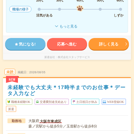
20代
30代
40代
50代
60代
職場の様子
活気がある
しずか
もっと見る
気になる!
応募へ進む
詳しく見る
派遣会社
株式会社スタッフサービス
未読
掲載日
2026/08/05
NEW
未経験でも大丈夫＊17時半までのお仕事＊デー
タ入力など
職種未経験OK
交通費別途支給あり
土日祝日が休み
WEB登録OK
派遣
大阪府
大阪市東成区
勤務地
森ノ宮駅から徒歩5分／玉造駅から徒歩8分