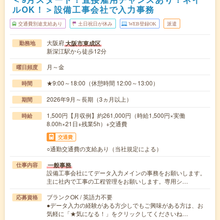
ルOK！＞設備工事会社で入力事務
交通費別途支給あり
土日祝日が休み
WEB登録OK
派遣
大阪府
大阪市東成区
勤務地
新深江駅から徒歩12分
月～金
曜日頻度
★9:00～18:00（休憩時間 12:00～13:00）
時間
2026年9月～長期（3ヵ月以上）
期間
1,500円【月収例】約261,000円（時給1,500円×実働
時給
8.00h×21日+残業5h）+交通費
交通費
○通勤交通費の支給あり（当社規定による）
一般事務
仕事内容
設備工事会社にてデータ入力メインの事務をお願いします。
主に社内で工事の工程管理をお願いします。専用シ…
ブランクOK / 英語力不要
応募資格
●データ入力の経験がある方少しでもご興味がある方は、お
気軽に「★気になる！」をクリックしてくださいね…