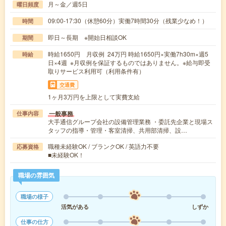
月～金／週5日
曜日頻度
09:00-17:30（休憩60分）実働7時間30分（残業少なめ！）
時間
即日～長期 ※開始日相談OK
期間
時給1650円 月収例 24万円 時給1650円×実働7h30m×週5
時給
日×4週 ※月収例を保証するものではありません。※給与即受
取りサービス利用可（利用条件有）
交通費
1ヶ月3万円を上限として実費支給
一般事務
仕事内容
大手通信グループ会社の設備管理業務 ・委託先企業と現場ス
タッフの指導・管理・客室清掃、共用部清掃、設…
職種未経験OK / ブランクOK / 英語力不要
応募資格
■未経験OK！
職場の雰囲気
職場の様子
活気がある
しずか
仕事の仕方