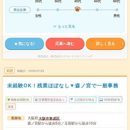
20代
30代
40代
50代
60代
男女比率
女性
男性
もっと見る
気になる!
応募へ進む
詳しく見る
派遣会社
株式会社リクルートスタッフィング
未読
掲載日
2026/07/23
未経験OK！残業ほぼなし▼森ノ宮で一般事務
職種未経験OK
交通費別途支給あり
土日祝日が休み
WEB登録OK
派遣
大阪府
大阪市東成区
勤務地
森ノ宮駅から徒歩5分／玉造駅から徒歩10分