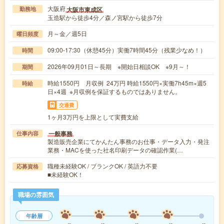
大阪府
大阪市東成区
勤務地
玉造駅から徒歩4分／森ノ宮駅から徒歩7分
月～金／週5日
曜日頻度
09:00-17:30（休憩45分）実働7時間45分（残業少なめ！）
時間
2026年09月01日～長期 ※開始日相談OK ※9月～！
期間
時給1550円 月収例 24万円 時給1550円×実働7h45m×週5
時給
日×4週 ※月収例を保証するものではありません。
交通費
1ヶ月3万円を上限として実費支給
一般事務
仕事内容
製造販売企業にてかんたん事務のお仕事・データ入力・発注
業務・MACを使った社名印刷データの確認作業(…
職種未経験OK / ブランクOK / 英語力不要
応募資格
■未経験OK！
職場の雰囲気
年齢層