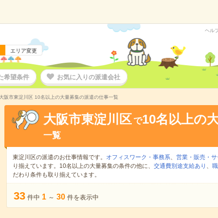
ヘル
エリア変更
た希望条件
お気に入りの派遣会社
大阪市東淀川区 10名以上の大量募集の派遣の仕事一覧
大阪市東淀川区
10名以上の
で
一覧
東淀川区の派遣のお仕事情報です。
オフィスワーク・事務系
、
営業・販売・サ
り揃えています。10名以上の大量募集の条件の他に、
交通費別途支給あり
、
職
だわり条件も取り揃えています。
33
1
30
件中
～
件を表示中