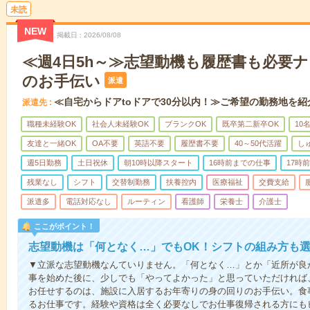
未読
NEW
掲載日
2026/08/08
≪週4日5h～≫志望動機も履歴書も必要
のお手伝い
派遣
≪自宅からドアtoドアで30分以内！≫ご希望の勤務地を紹
派遣先
職種未経験OK
社会人未経験OK
ブランクOK
既卒第二新卒OK
10
友達と一緒OK
OA不要
英語不要
履歴書不要
40～50代活躍
し
週5日勤務
土日祝休
朝10時以降スタート
16時前までの仕事
17時
残業なし
シフト
交替制勤務
扶養控内
医療福祉
交費支給
派遣多
電話対応なし
ルーティン
看護師
栄養士
介護士
ここがポイント！
志望動機は「何となく…」でもOK！シフトの組み方も
▼立派な志望動機なんていりません。「何となく…」とか「近所が良
事を始めた後に、少しでも「やってよかった」と思っていただければ
お任せするのは、施設に入居するお年寄りの身の回りのお手伝い。食
るお仕事です。経験や資格は全く必要なしでお仕事復帰される方にも