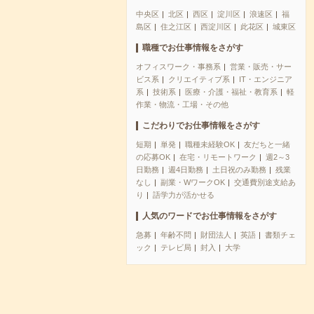
中央区
北区
西区
淀川区
浪速区
福
島区
住之江区
西淀川区
此花区
城東区
職種でお仕事情報をさがす
オフィスワーク・事務系
営業・販売・サー
ビス系
クリエイティブ系
IT・エンジニア
系
技術系
医療・介護・福祉・教育系
軽
作業・物流・工場・その他
こだわりでお仕事情報をさがす
短期
単発
職種未経験OK
友だちと一緒
の応募OK
在宅・リモートワーク
週2～3
日勤務
週4日勤務
土日祝のみ勤務
残業
なし
副業・WワークOK
交通費別途支給あ
り
語学力が活かせる
人気のワードでお仕事情報をさがす
急募
年齢不問
財団法人
英語
書類チェ
ック
テレビ局
封入
大学