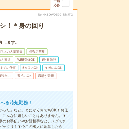
一括
応募
No.NKSGWOS06_NMJT-2
ナシ！＊身の回り
介します。
名以上の大量募集
複数名募集
ゅふ歓迎
WEB登録OK
週4日勤務
前までの仕事
5ｈ以内OK
午後のみOK
服装自由
週払いOK
職場が禁煙
選べる時短勤務！
かった」など。とにかく何でもOK！お仕
、こんなに嬉しいことはありません。▼
事のお手伝いやお話相手など、スグでき
ピッタリ！▼今この求人に応募したら、