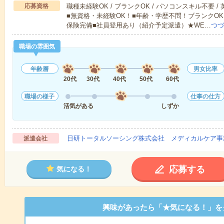
応募資格
職種未経験OK / ブランクOK / パソコンスキル不要 /
■無資格・未経験OK！■年齢・学歴不問！ブランクOK
保険完備■社員登用あり（紹介予定派遣）★WE…
つづ
職場の雰囲気
年齢層
男女比率
20代
30代
40代
50代
60代
職場の様子
仕事の仕方
活気がある
しずか
日研トータルソーシング株式会社 メディカルケア事
派遣会社
応募する
気になる！
興味があったら「★気になる！」を