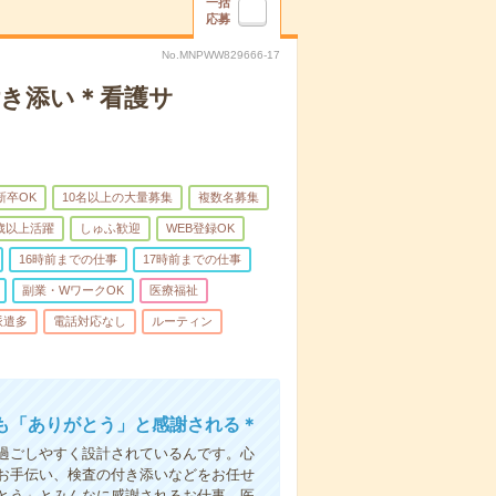
一括
応募
No.MNPWW829666-17
付き添い＊看護サ
新卒OK
10名以上の大量募集
複数名募集
0歳以上活躍
しゅふ歓迎
WEB登録OK
16時前までの仕事
17時前までの仕事
副業・WワークOK
医療福祉
派遣多
電話対応なし
ルーティン
も「ありがとう」と感謝される＊
過ごしやすく設計されているんです。心
お手伝い、検査の付き添いなどをお任せ
とう」とみんなに感謝されるお仕事。医