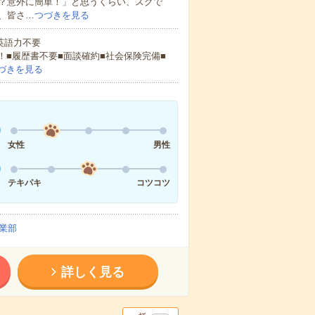
？意外に簡単！」と思うくらい、スグで
、皆さ…
つづきを見る
 英語力不要
！■履歴書不要■面談確約■社会保険完備■
づきを見る
女性
男性
テキパキ
コツコツ
業部
詳しく見る