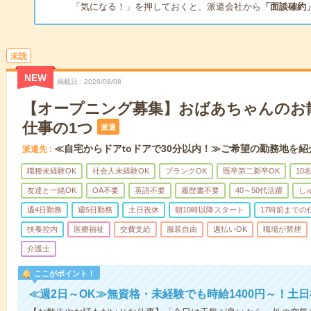
「気になる！」を押しておくと、派遣会社から
「面談確約
未読
NEW
掲載日
2026/08/08
【オープニング募集】おばあちゃんのお
仕事の1つ
派遣
≪自宅からドアtoドアで30分以内！≫ご希望の勤務地を紹
派遣先
職種未経験OK
社会人未経験OK
ブランクOK
既卒第二新卒OK
10
友達と一緒OK
OA不要
英語不要
履歴書不要
40～50代活躍
し
週4日勤務
週5日勤務
土日祝休
朝10時以降スタート
17時前までの
扶養控内
医療福祉
交費支給
服装自由
週払いOK
職場が禁煙
介護士
ここがポイント！
≪週2日～OK≫無資格・未経験でも時給1400円～！土