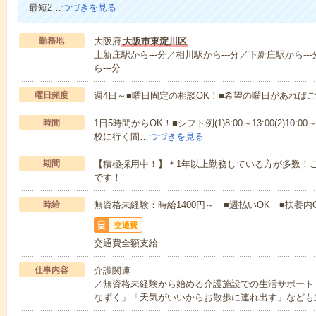
最短2…
つづきを見る
勤務地
大阪府
大阪市東淀川区
上新庄駅から---分／相川駅から---分／下新庄駅から--
ら---分
曜日頻度
週4日～■曜日固定の相談OK！■希望の曜日があれば
時間
1日5時間からOK！■シフト例(1)8:00～13:00(2)10:00～
校に行く間…
つづきを見る
期間
【積極採用中！】＊1年以上勤務している方が多数！ご
です！
時給
無資格未経験：時給1400円～ ■週払いOK ■扶養内
交通費
交通費全額支給
仕事内容
介護関連
／無資格未経験から始める介護施設での生活サポート
なずく」「天気がいいからお散歩に連れ出す」なども