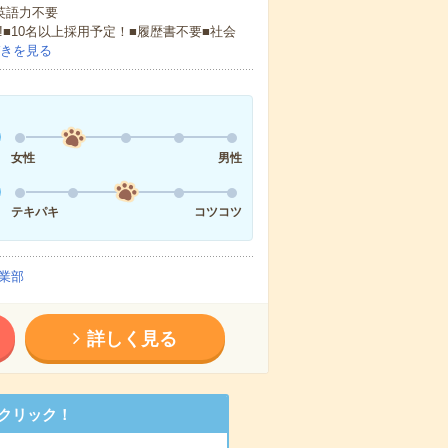
 英語力不要
!■10名以上採用予定！■履歴書不要■社会
きを見る
女性
男性
テキパキ
コツコツ
業部
詳しく見る
クリック！