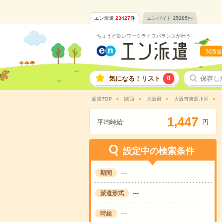
エン派遣
23427
件
エンバイト
25205
件
ちょうど良いワークライフバランスが叶う
関西版
気になる！リスト
0
保存し
派遣TOP
関西
大阪府
大阪市東淀川区
,
1
4
4
7
平均時給:
円
設定中の検索条件
期間
---
派遣形式
---
時給
---