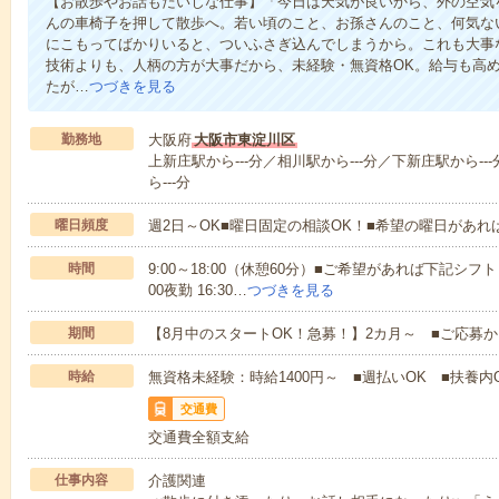
【お散歩やお話もだいじな仕事】「今日は天気が良いから、外の空気
んの車椅子を押して散歩へ。若い頃のこと、お孫さんのこと、何気な
にこもってばかりいると、ついふさぎ込んでしまうから。これも大事
技術よりも、人柄の方が大事だから、未経験・無資格OK。給与も高
たが…
つづきを見る
勤務地
大阪府
大阪市東淀川区
上新庄駅から---分／相川駅から---分／下新庄駅から--
ら---分
曜日頻度
週2日～OK■曜日固定の相談OK！■希望の曜日があ
時間
9:00～18:00（休憩60分）■ご希望があれば下記シフトもOK
00夜勤 16:30…
つづきを見る
期間
【8月中のスタートOK！急募！】2カ月～ ■ご応募
時給
無資格未経験：時給1400円～ ■週払いOK ■扶養内O
交通費
交通費全額支給
仕事内容
介護関連