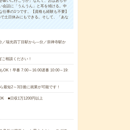
を吸いに行こうか」なんて、おばあちゃ
い会話に「うんうん」と耳を傾ける。中
な仕事の1つです。【資格も経験も不要】
めで土日休みにもできる。そして、「あな
-分／瑞光四丁目駅から---分／崇禅寺駅か
ればご相談ください！
！早番 7:00～16:00遅番 10:00～19:
から最短2～3日後に就業が可能です！
K ■日収1万1200円以上