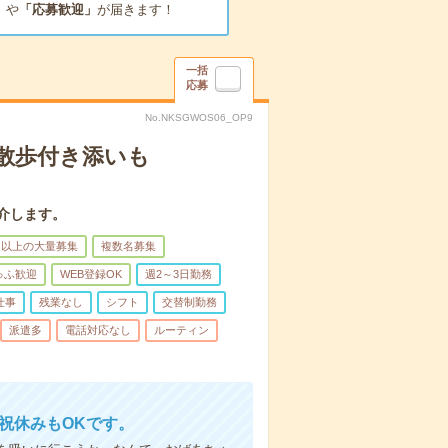
」
や
「応募歓迎」
が届きます！
一括
応募
No.NKSGWOS06_OP9
散歩付き添いも
介します。
名以上の大量募集
複数名募集
ゅふ歓迎
WEB登録OK
週2～3日勤務
仕事
残業なし
シフト
交替制勤務
派遣多
電話対応なし
ルーティン
日祝休みもOKです。