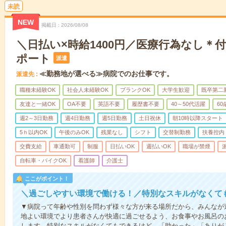
未読
NEW
掲載日
2026/08/08
＼日払い×時給1400円／医療行為なし＊
ポート
派遣
≪勤務地が選べる≫病院でのお仕事です。
派遣先
職種未経験OK
社会人未経験OK
ブランクOK
大学生歓迎
既卒第二
友達と一緒OK
OA不要
英語不要
履歴書不要
40～50代活躍
6
週2～3日勤務
週4日勤務
週5日勤務
土日祝休
朝10時以降スタート
5ｈ以内OK
午後のみOK
残業なし
シフト
交替制勤務
扶養控内
交費支給
車通勤可
制服
日払いOK
週払いOK
職場が禁煙
自転車・バイクOK
看護師
介護士
ここがポイント！
＼過ごしやすい環境で働ける！／特別なスキルがなくて
▼病院って年齢や性別を問わず様々な方が来る場所だから、みんなが
地よい環境でより患者さんが快適に過ごせるよう、お食事やお風呂の
します。特別なスキルがなくてもできるけど、「助かった」「ありが