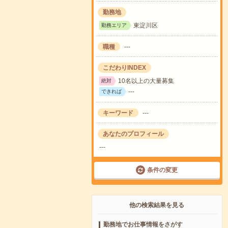
勤務地
東淀川区
勤務エリア
職種
---
こだわりINDEX
10名以上の大量募集
絶対
---
できれば
キーワード
---
あなたのプロフィール
---
条件の変更
他の検索結果を見る
勤務地でお仕事情報をさがす