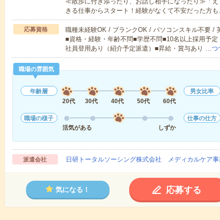
≪散歩に付き添ったり、お話し相手になったり≫「え
きる仕事からスタート！経験がなくて不安だった方も
応募資格
職種未経験OK / ブランクOK / パソコンスキル不要 /
■資格・経験・年齢不問■学歴不問■10名以上採用予定
社員登用あり（紹介予定派遣）■昇給・賞与あり …
つ
職場の雰囲気
年齢層
男女比率
20代
30代
40代
50代
60代
職場の様子
仕事の仕方
活気がある
しずか
日研トータルソーシング株式会社 メディカルケア事
派遣会社
応募する
気になる！