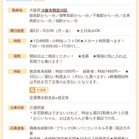
大阪府
大阪市西淀川区
勤務地
姫島駅から---分／御幣島駅から---分／千船駅から---分／出来
島駅から---分／福駅から---分
週2日～5日OK（月～金） ★土日休みOK
曜日頻度
★1日4時間～の時短シフトOK★スタート時間選べます！
時間
7:00～16:009:00～17:0011:…
開始日はご相談ください！ ★急募 ★職場が気に入れば、
期間
長期でも働けます！
無資格未経験：時給1350円～ 経験者：時給1450円～ ★
時給
日払い／週払い制度あり（月払いも選べます）※稼働開始時
は手続き完了次第のお支払いとなります。
交通費
交通費全額支給※規定有
介護関連
仕事内容
＊在宅勤務はできないけれど、時短も週2日勤務も叶う介護
＊おじいちゃん、おばあちゃんが暮らす施設での生…
職種未経験OK / ブランクOK / パソコンスキル不要 / 英語力不
応募資格
要
無資格・未経験OK年齢不問★10名以上採用予定★履歴書は