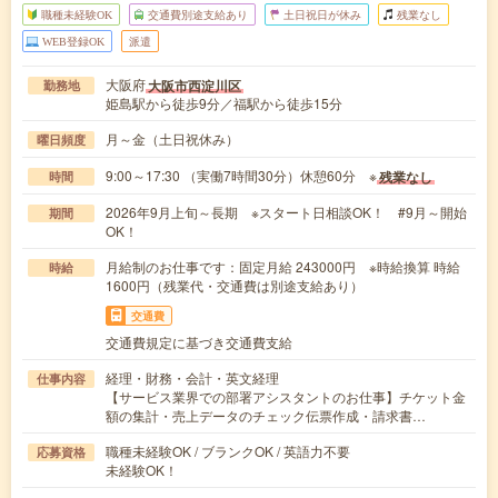
職種未経験OK
交通費別途支給あり
土日祝日が休み
残業なし
WEB登録OK
派遣
大阪府
大阪市西淀川区
勤務地
姫島駅から徒歩9分／福駅から徒歩15分
月～金（土日祝休み）
曜日頻度
9:00～17:30 （実働7時間30分）休憩60分 ※
残業なし
時間
2026年9月上旬～長期 ※スタート日相談OK！ #9月～開始
期間
OK！
月給制のお仕事です：固定月給 243000円 ※時給換算 時給
時給
1600円（残業代・交通費は別途支給あり）
交通費
交通費規定に基づき交通費支給
経理・財務・会計・英文経理
仕事内容
【サービス業界での部署アシスタントのお仕事】チケット金
額の集計・売上データのチェック伝票作成・請求書…
職種未経験OK / ブランクOK / 英語力不要
応募資格
未経験OK！