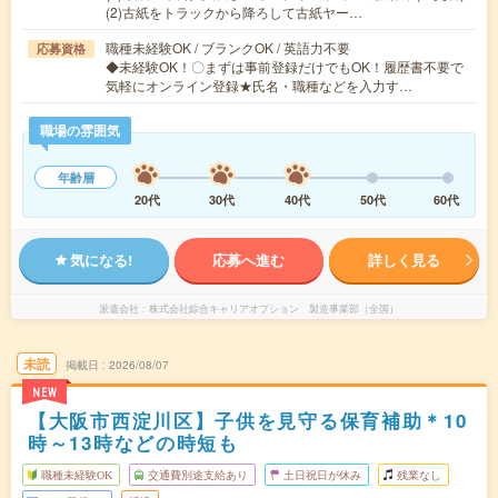
(2)古紙をトラックから降ろして古紙ヤー…
職種未経験OK / ブランクOK / 英語力不要
応募資格
◆未経験OK！〇まずは事前登録だけでもOK！履歴書不要で
気軽にオンライン登録★氏名・職種などを入力す…
職場の雰囲気
年齢層
20代
30代
40代
50代
60代
気になる!
応募へ進む
詳しく見る
派遣会社
株式会社綜合キャリアオプション 製造事業部（全国）
未読
掲載日
2026/08/07
NEW
【大阪市西淀川区】子供を見守る保育補助＊10
時～13時などの時短も
職種未経験OK
交通費別途支給あり
土日祝日が休み
残業なし