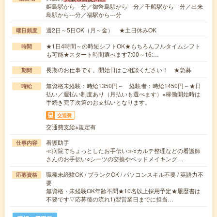
姫島駅から---分／御幣島駅から---分／千船駅から---分／出来
島駅から---分／福駅から---分
週2日～5日OK（月～金） ★土日休みOK
曜日頻度
★1日4時間～の時短シフトOK★もちろんフルタイムシフト
時間
も可能★スタート時間選べます7:00～16:…
長期のお仕事です。開始日はご相談ください！ ★急募
期間
無資格未経験：時給1350円～ 経験者：時給1450円～★日
時給
払い／週払い制度あり（月払いも選べます）※稼働開始時は
手続き完了次第のお支払いとなります。
交通費
交通費支給※規定有
看護助手
仕事内容
≪病院でちょっとしたお手伝い≫○カルテ整理などの看護師
さんのお手伝い○シーツの交換やベッドメイキング…
職種未経験OK / ブランクOK / パソコンスキル不要 / 英語力不
応募資格
要
無資格・未経験OK年齢不問★10名以上採用予定★履歴書は
不要です▽応募後の流れ1)翌営業日までに担当…