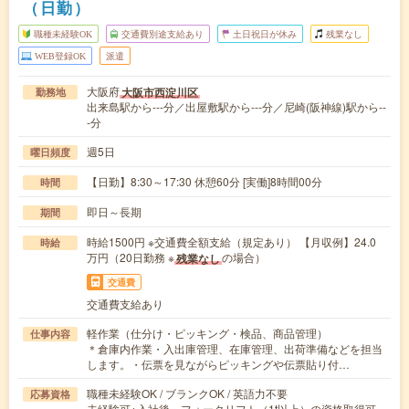
（日勤）
職種未経験OK
交通費別途支給あり
土日祝日が休み
残業なし
WEB登録OK
派遣
大阪府
大阪市西淀川区
勤務地
出来島駅から---分／出屋敷駅から---分／尼崎(阪神線)駅から--
-分
週5日
曜日頻度
【日勤】8:30～17:30 休憩60分 [実働]8時間00分
時間
即日～長期
期間
時給1500円 ※交通費全額支給（規定あり） 【月収例】24.0
時給
万円（20日勤務 ※
の場合）
残業なし
交通費
交通費支給あり
軽作業（仕分け・ピッキング・検品、商品管理）
仕事内容
＊倉庫内作業・入出庫管理、在庫管理、出荷準備などを担当
します。・伝票を見ながらピッキングや伝票貼り付…
職種未経験OK / ブランクOK / 英語力不要
応募資格
未経験可※入社後、フォークリフト（1t以上）の資格取得可