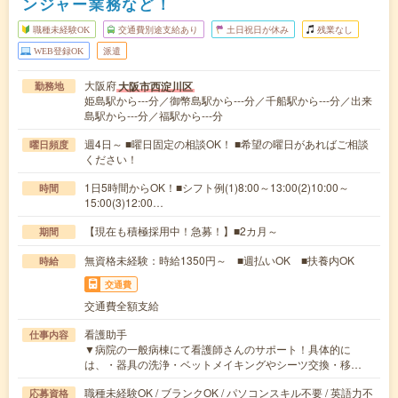
ンジャー業務など！
職種未経験OK
交通費別途支給あり
土日祝日が休み
残業なし
WEB登録OK
派遣
大阪府
大阪市西淀川区
勤務地
姫島駅から---分／御幣島駅から---分／千船駅から---分／出来
島駅から---分／福駅から---分
週4日～ ■曜日固定の相談OK！ ■希望の曜日があればご相談
曜日頻度
ください！
1日5時間からOK！■シフト例(1)8:00～13:00(2)10:00～
時間
15:00(3)12:00…
【現在も積極採用中！急募！】■2カ月～
期間
無資格未経験：時給1350円～ ■週払いOK ■扶養内OK
時給
交通費
交通費全額支給
看護助手
仕事内容
▼病院の一般病棟にて看護師さんのサポート！具体的に
は、・器具の洗浄・ベットメイキングやシーツ交換・移…
職種未経験OK / ブランクOK / パソコンスキル不要 / 英語力不
応募資格