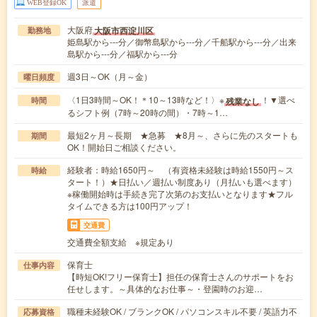
WEB登録OK
派遣
大阪府
大阪市西淀川区
勤務地
姫島駅から---分／御幣島駅から---分／千船駅から---分／出来
島駅から---分／福駅から---分
週3日～OK（月～金）
曜日頻度
〈1日3時間～OK！＊10～13時など！〉※
！▼選べ
残業なし
時間
るシフト例（7時～20時の間）・7時～1…
最短2ヶ月～長期 ★急募 ★8月～、さらに先のスタートも
期間
OK！開始日ご相談ください。
経験者：時給1650円～ （有資格未経験は時給1550円～ス
時給
タート！）★日払い／週払い制度あり（月払いも選べます）
※稼働開始時は手続き完了次第のお支払いとなります★フル
タイムできる方は100円アップ！
交通費
交通費全額支給 ※規定あり
保育士
仕事内容
【時短OK!フリー保育士】担任の保育士さんのサポートをお
任せします。～具体的なお仕事～・登園時のお迎…
職種未経験OK / ブランクOK / パソコンスキル不要 / 英語力不
応募資格