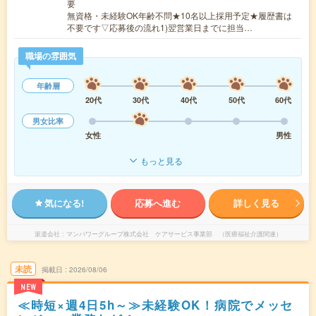
要
無資格・未経験OK年齢不問★10名以上採用予定★履歴書は
不要です▽応募後の流れ1)翌営業日までに担当…
職場の雰囲気
年齢層
20代
30代
40代
50代
60代
男女比率
女性
男性
もっと見る
気になる!
応募へ進む
詳しく見る
派遣会社
マンパワーグループ株式会社 ケアサービス事業部 （医療福祉介護関連）
未読
掲載日
2026/08/06
NEW
≪時短×週4日5h～≫未経験OK！病院でメッセ