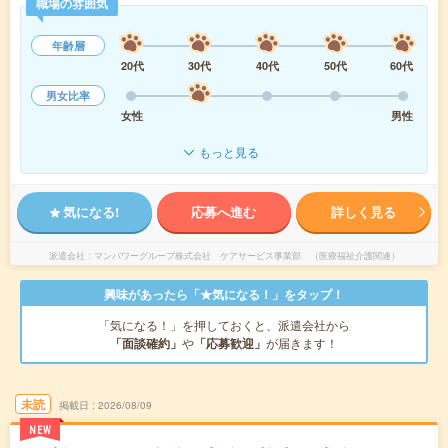
職場の雰囲気
年齢層
20代
30代
40代
50代
60代
男女比率
女性
男性
もっと見る
気になる!
応募へ進む
詳しく見る
派遣会社
マンパワーグループ株式会社 ケアサービス事業部 （医療福祉介護関連）
興味があったら「★気になる！」をタップ！
「気になる！」を押しておくと、派遣会社から
「面談確約」
や
「応募歓迎」
が届きます！
未読
掲載日
2026/08/09
NEW