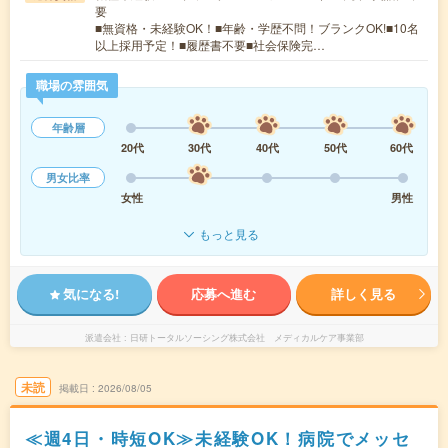
要
■無資格・未経験OK！■年齢・学歴不問！ブランクOK!■10名
以上採用予定！■履歴書不要■社会保険完…
職場の雰囲気
年齢層
20代
30代
40代
50代
60代
男女比率
女性
男性
もっと見る
気になる!
応募へ進む
詳しく見る
派遣会社
日研トータルソーシング株式会社 メディカルケア事業部
未読
掲載日
2026/08/05
≪週4日・時短OK≫未経験OK！病院でメッセ