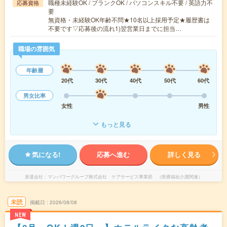
職種未経験OK / ブランクOK / パソコンスキル不要 / 英語力不
応募資格
要
無資格・未経験OK年齢不問★10名以上採用予定★履歴書は
不要です▽応募後の流れ1)翌営業日までに担当…
職場の雰囲気
年齢層
20代
30代
40代
50代
60代
男女比率
女性
男性
もっと見る
気になる!
応募へ進む
詳しく見る
派遣会社
マンパワーグループ株式会社 ケアサービス事業部 （医療福祉介護関連）
未読
掲載日
2026/08/08
NEW