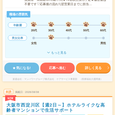
不要です▽応募後の流れ1)翌営業日までに担当…
職場の雰囲気
年齢層
20代
30代
40代
50代
60代
男女比率
女性
男性
もっと見る
気になる!
応募へ進む
詳しく見る
派遣会社
マンパワーグループ株式会社 ケアサービス事業部 （医療福祉介護関連）
未読
掲載日
2026/08/08
NEW
大阪市西淀川区【週2日～】ホテルライクな高
齢者マンションで生活サポート