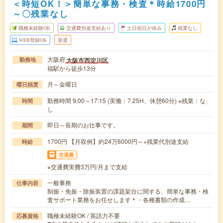
＜時短OK！＞簡単な事務・検査＊時給1700円
～〇残業なし
職種未経験OK
交通費別途支給あり
土日祝日が休み
残業なし
WEB登録OK
派遣
大阪府
大阪市西淀川区
勤務地
福駅から徒歩13分
月～金曜日
曜日頻度
勤務時間 9:00～17:15 (実働：7.25H、休憩60分) ※残業：な
時間
し
即日～長期のお仕事です。
期間
1700円 【月収例】約24万6000円～+残業代別途支給
時給
交通費
※交通費実費3万円/月まで支給
一般事務
仕事内容
制振・免振・除振装置の課題架台に関する、簡単な事務・検
査サポート業務をお任せします＊・各種書類の作成…
職種未経験OK / 英語力不要
応募資格