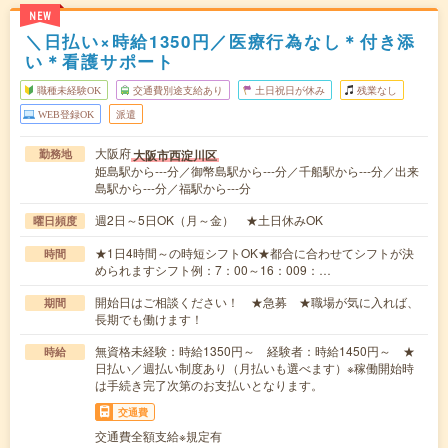
NEW
＼日払い×時給1350円／医療行為なし＊付き添
い＊看護サポート
職種未経験OK
交通費別途支給あり
土日祝日が休み
残業なし
WEB登録OK
派遣
大阪府
大阪市西淀川区
勤務地
姫島駅から---分／御幣島駅から---分／千船駅から---分／出来
島駅から---分／福駅から---分
週2日～5日OK（月～金） ★土日休みOK
曜日頻度
★1日4時間～の時短シフトOK★都合に合わせてシフトが決
時間
められますシフト例：7：00～16：009：…
開始日はご相談ください！ ★急募 ★職場が気に入れば、
期間
長期でも働けます！
無資格未経験：時給1350円～ 経験者：時給1450円～ ★
時給
日払い／週払い制度あり（月払いも選べます）※稼働開始時
は手続き完了次第のお支払いとなります。
交通費
交通費全額支給※規定有