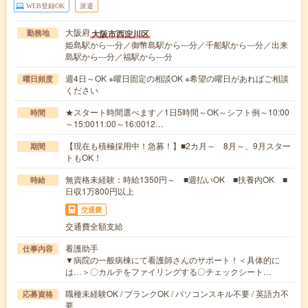
WEB登録OK
派遣
大阪府
大阪市西淀川区
勤務地
姫島駅から---分／御幣島駅から---分／千船駅から---分／出来
島駅から---分／福駅から---分
週4日～OK ※曜日固定の相談OK ※希望の曜日があればご相談
曜日頻度
ください
★スタート時間選べます／1日5時間～OK～シフト例～10:00
時間
～15:0011:00～16:0012…
【現在も積極採用中！急募！】■2カ月～ 8月～、9月スター
期間
トもOK！
無資格未経験：時給1350円～ ■週払いOK ■扶養内OK ■
時給
日収1万800円以上
交通費
交通費全額支給
看護助手
仕事内容
▼病院の一般病棟にて看護師さんのサポート！＜具体的に
は…＞〇カルテをファイリングする〇チェックシート…
職種未経験OK / ブランクOK / パソコンスキル不要 / 英語力不
応募資格
要