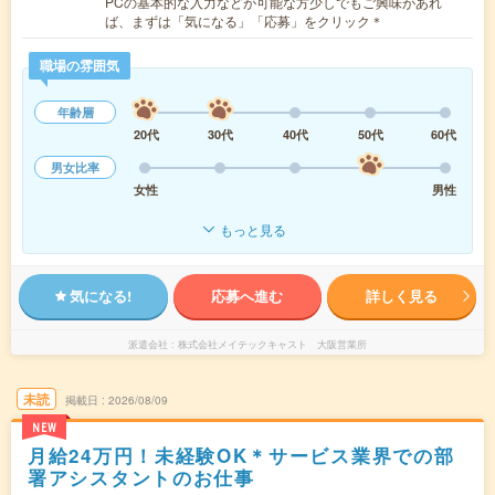
PCの基本的な入力などが可能な方少しでもご興味があれ
ば、まずは「気になる」「応募」をクリック＊
職場の雰囲気
年齢層
20代
30代
40代
50代
60代
男女比率
女性
男性
もっと見る
気になる!
応募へ進む
詳しく見る
派遣会社
株式会社メイテックキャスト 大阪営業所
未読
掲載日
2026/08/09
NEW
月給24万円！未経験OK＊サービス業界での部
署アシスタントのお仕事