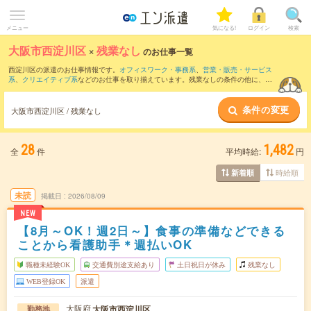
メニュー
気になる!
ログイン
検索
大阪市西淀川区
×
残業なし
のお仕事一覧
西淀川区の派遣のお仕事情報です。
オフィスワーク・事務系
、
営業・販売・サービス
系
、
クリエイティブ系
などのお仕事を取り揃えています。残業なしの条件の他に、
交
通費別途支給あり
、
職種未経験OK
、
友だちと一緒の応募OK
などのこだわり条件も取
り揃えています。
条件の変更
大阪市西淀川区 / 残業なし
28
1,482
全
件
平均時給:
円
時給順
新着順
未読
掲載日
2026/08/09
NEW
【8月～OK！週2日～】食事の準備などできる
ことから看護助手＊週払いOK
職種未経験OK
交通費別途支給あり
土日祝日が休み
残業なし
WEB登録OK
派遣
大阪府
大阪市西淀川区
勤務地