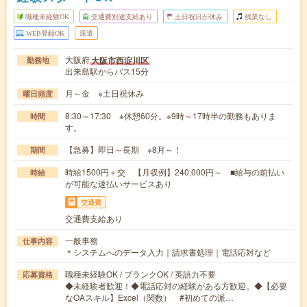
職種未経験OK
交通費別途支給あり
土日祝日が休み
残業なし
WEB登録OK
派遣
大阪府
大阪市西淀川区
勤務地
出来島駅からバス15分
月～金 ※土日祝休み
曜日頻度
8:30～17:30 ※休憩60分。※9時～17時半の勤務もありま
時間
す。
【急募】即日～長期 ※8月～！
期間
時給1500円＋交 【月収例】240,000円～ ■給与の前払い
時給
が可能な速払いサービスあり
交通費
交通費支給あり
一般事務
仕事内容
＊システムへのデータ入力｜請求書処理｜電話応対など
職種未経験OK / ブランクOK / 英語力不要
応募資格
◆未経験者歓迎！◆電話応対の経験がある方歓迎。◆【必要
なOAスキル】Excel（関数） #初めての派…