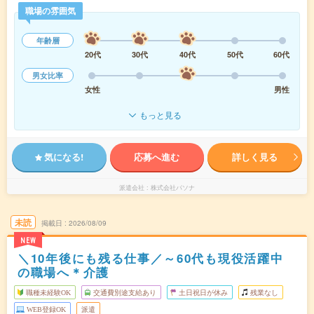
職場の雰囲気
年齢層
20代
30代
40代
50代
60代
男女比率
女性
男性
もっと見る
気になる!
応募へ進む
詳しく見る
派遣会社
株式会社パソナ
未読
掲載日
2026/08/09
NEW
＼10年後にも残る仕事／～60代も現役活躍中
の職場へ＊介護
職種未経験OK
交通費別途支給あり
土日祝日が休み
残業なし
WEB登録OK
派遣