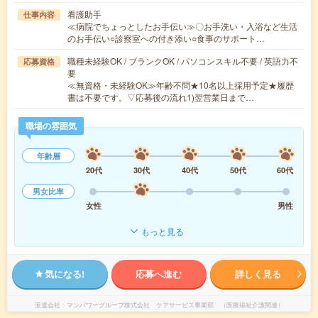
看護助手
仕事内容
≪病院でちょっとしたお手伝い≫〇お手洗い・入浴など生活
のお手伝い○診察室への付き添い○食事のサポート…
職種未経験OK / ブランクOK / パソコンスキル不要 / 英語力不
応募資格
要
≪無資格・未経験OK≫年齢不問★10名以上採用予定★履歴
書は不要です。▽応募後の流れ1)翌営業日まで…
職場の雰囲気
年齢層
20代
30代
40代
50代
60代
男女比率
女性
男性
もっと見る
気になる!
応募へ進む
詳しく見る
派遣会社
マンパワーグループ株式会社 ケアサービス事業部 （医療福祉介護関連）