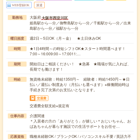
WEB登録OK
派遣
大阪府
大阪市西淀川区
勤務地
姫島駅から---分／御幣島駅から---分／千船駅から---分／出来
島駅から---分／福駅から---分
週2日～5日OK（月～金） ★土日休みOK
曜日頻度
★1日4時間～の時短シフトOK★スタート時間選べます！
時間
7:00～16:009:00～17:0011:…
開始日はご相談ください！ ★急募 ★職場が気に入れば、
期間
長期でも働けます！
無資格未経験：時給1350円～ 経験者：時給1450円～★日
時給
払い／週払い制度あり（月払いも選べます）※稼働開始時は
手続き完了次第のお支払いとなります。
交通費
交通費全額支給※規定有
介護関連
仕事内容
＊入居者の方の「ありがとう」が嬉しい＊おじいちゃん、お
ばあちゃんが暮らす施設での生活サポートをお任せ…
職種未経験OK / ブランクOK / パソコンスキル不要 / 英語力不
応募資格