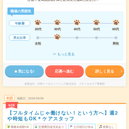
職場の雰囲気
年齢層
20代
30代
40代
50代
60代
男女比率
女性
男性
もっと見る
気になる!
応募へ進む
詳しく見る
派遣会社
日研トータルソーシング株式会社 メディカルケア事業部
未読
掲載日
2026/08/06
NEW
【フルタイムじゃ働けない！という方へ】週2
や時短もOK＊ケアスタッフ
職種未経験OK
交通費別途支給あり
土日祝日が休み
残業なし