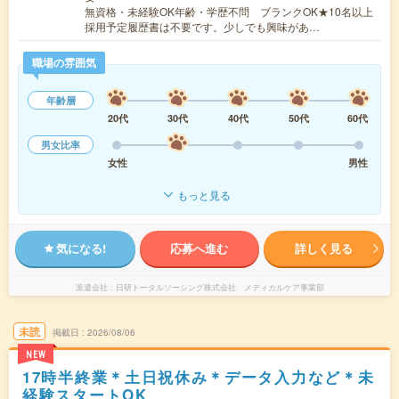
無資格・未経験OK年齢・学歴不問 ブランクOK★10名以上
採用予定履歴書は不要です。少しでも興味があ…
職場の雰囲気
年齢層
20代
30代
40代
50代
60代
男女比率
女性
男性
もっと見る
気になる!
応募へ進む
詳しく見る
派遣会社
日研トータルソーシング株式会社 メディカルケア事業部
未読
掲載日
2026/08/06
NEW
17時半終業＊土日祝休み＊データ入力など＊未
経験スタートOK