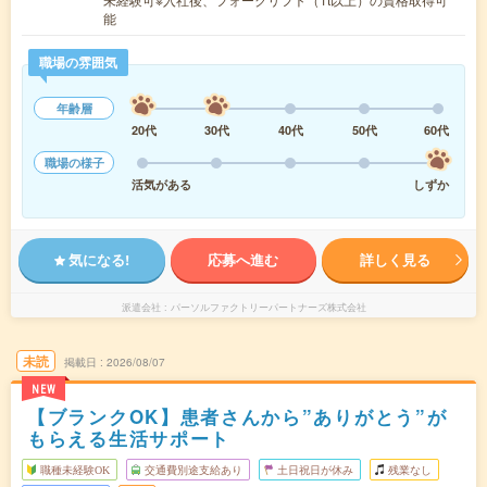
能
職場の雰囲気
年齢層
20代
30代
40代
50代
60代
職場の様子
活気がある
しずか
気になる!
応募へ進む
詳しく見る
派遣会社
パーソルファクトリーパートナーズ株式会社
未読
掲載日
2026/08/07
NEW
【ブランクOK】患者さんから”ありがとう”が
もらえる生活サポート
職種未経験OK
交通費別途支給あり
土日祝日が休み
残業なし