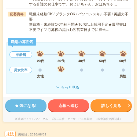
する介護のお仕事です。おじいちゃん、おばあちゃ…
職種未経験OK / ブランクOK / パソコンスキル不要 / 英語力不
応募資格
要
無資格・未経験OK年齢不問★10名以上採用予定★履歴書は
不要です▽応募後の流れ1)翌営業日までに担当…
職場の雰囲気
年齢層
20代
30代
40代
50代
60代
男女比率
女性
男性
もっと見る
気になる!
応募へ進む
詳しく見る
派遣会社
マンパワーグループ株式会社 ケアサービス事業部 （医療福祉介護関連）
未読
掲載日
2026/08/08