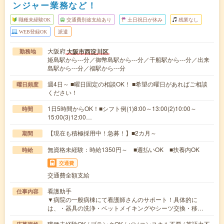
ンジャー業務など！
職種未経験OK
交通費別途支給あり
土日祝日が休み
残業なし
WEB登録OK
派遣
大阪府
大阪市西淀川区
勤務地
姫島駅から---分／御幣島駅から---分／千船駅から---分／出来
島駅から---分／福駅から---分
週4日～ ■曜日固定の相談OK！ ■希望の曜日があればご相談
曜日頻度
ください！
1日5時間からOK！■シフト例(1)8:00～13:00(2)10:00～
時間
15:00(3)12:00…
【現在も積極採用中！急募！】■2カ月～
期間
無資格未経験：時給1350円～ ■週払いOK ■扶養内OK
時給
交通費
交通費全額支給
看護助手
仕事内容
▼病院の一般病棟にて看護師さんのサポート！具体的に
は、・器具の洗浄・ベットメイキングやシーツ交換・移…
職種未経験OK / ブランクOK / パソコンスキル不要 / 英語力不