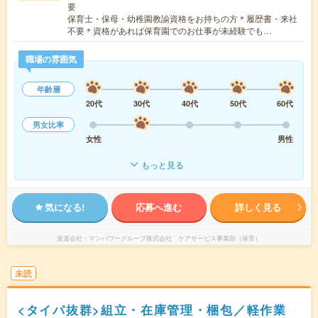
要
保育士・保母・幼稚園教諭資格をお持ちの方＊履歴書・来社
不要＊資格があれば保育園でのお仕事が未経験でも…
職場の雰囲気
年齢層
20代
30代
40代
50代
60代
男女比率
女性
男性
もっと見る
気になる!
応募へ進む
詳しく見る
派遣会社
マンパワーグループ株式会社 ケアサービス事業部（保育）
未読
<タイパ抜群>組立・在庫管理・梱包／軽作業