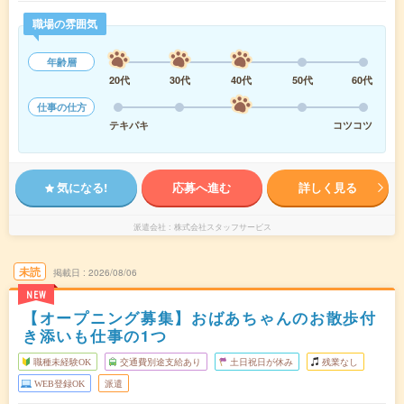
職場の雰囲気
年齢層
20代
30代
40代
50代
60代
仕事の仕方
テキパキ
コツコツ
気になる!
応募へ進む
詳しく見る
派遣会社
株式会社スタッフサービス
未読
掲載日
2026/08/06
NEW
【オープニング募集】おばあちゃんのお散歩付
き添いも仕事の1つ
職種未経験OK
交通費別途支給あり
土日祝日が休み
残業なし
WEB登録OK
派遣