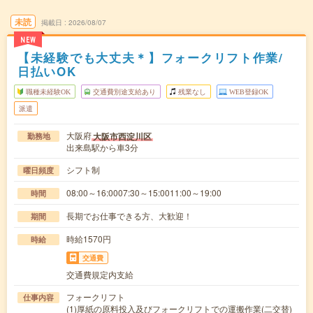
未読
掲載日
2026/08/07
NEW
【未経験でも大丈夫＊】フォークリフト作業/
日払いOK
職種未経験OK
交通費別途支給あり
残業なし
WEB登録OK
派遣
大阪府
大阪市西淀川区
勤務地
出来島駅から車3分
シフト制
曜日頻度
08:00～16:0007:30～15:0011:00～19:00
時間
長期でお仕事できる方、大歓迎！
期間
時給1570円
時給
交通費
交通費規定内支給
フォークリフト
仕事内容
(1)厚紙の原料投入及びフォークリフトでの運搬作業(二交替)