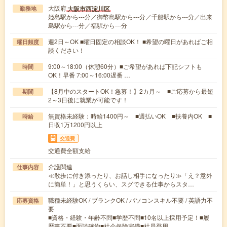
大阪府
大阪市西淀川区
勤務地
姫島駅から---分／御幣島駅から---分／千船駅から---分／出来
島駅から---分／福駅から---分
週2日～OK ■曜日固定の相談OK！ ■希望の曜日があればご相
曜日頻度
談ください！
9:00～18:00（休憩60分）■ご希望があれば下記シフトも
時間
OK！早番 7:00～16:00遅番 …
【8月中のスタートOK！急募！】2カ月～ ■ご応募から最短
期間
2～3日後に就業が可能です！
無資格未経験：時給1400円～ ■週払いOK ■扶養内OK ■
時給
日収1万1200円以上
交通費
交通費全額支給
介護関連
仕事内容
≪散歩に付き添ったり、お話し相手になったり≫「え？意外
に簡単！」と思うくらい、スグできる仕事からスタ…
職種未経験OK / ブランクOK / パソコンスキル不要 / 英語力不
応募資格
要
■資格・経験・年齢不問■学歴不問■10名以上採用予定！■履
歴書不要■面談確約■社会保険完備■社員登用…