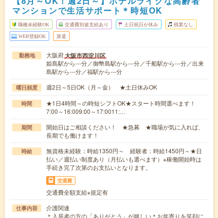
【8月～OK！週2日～】ホテルライクな高齢者
マンションで生活サポート＊時短OK
職種未経験OK
交通費別途支給あり
土日祝日が休み
残業なし
WEB登録OK
派遣
大阪府
大阪市西淀川区
勤務地
姫島駅から---分／御幣島駅から---分／千船駅から---分／出来
島駅から---分／福駅から---分
週2日～5日OK（月～金） ★土日休みOK
曜日頻度
★1日4時間～の時短シフトOK★スタート時間選べます！
時間
7:00～16:009:00～17:0011:…
開始日はご相談ください！ ★急募 ★職場が気に入れば、
期間
長期でも働けます！
無資格未経験：時給1350円～ 経験者：時給1450円～★日
時給
払い／週払い制度あり（月払いも選べます）※稼働開始時は
手続き完了次第のお支払いとなります。
交通費
交通費全額支給※規定有
介護関連
仕事内容
＊入居者の方の「ありがとう」が嬉しい＊お年寄りを笑顔に