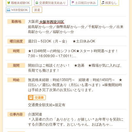
職種未経験OK
交通費別途支給あり
土日祝日が休み
残業なし
WEB登録OK
派遣
大阪府
大阪市西淀川区
勤務地
姫島駅から---分／御幣島駅から---分／千船駅から---分／出来
島駅から---分／福駅から---分
週2日～5日OK（月～金） ★土日休みOK
曜日頻度
★1日4時間～の時短シフトOK★スタート時間選べます！
時間
7:00～16:009:00～17:0011:…
開始日はご相談ください！ ★急募 ★職場が気に入れば、
期間
長期でも働けます！
無資格未経験：時給1350円～ 経験者：時給1450円～ ★
時給
日払い／週払い制度あり（月払いも選べます）※稼働開始時
は手続き完了次第のお支払いとなります。
交通費
交通費全額支給※規定有
介護関連
仕事内容
＊入居者の方の「ありがとう」が嬉しい＊お年寄りを笑顔に
する介護のお仕事です。おじいちゃん、おばあちゃ…