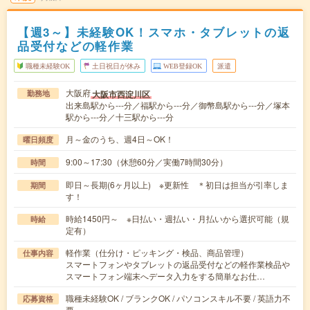
【週3～】未経験OK！スマホ・タブレットの返
品受付などの軽作業
職種未経験OK
土日祝日が休み
WEB登録OK
派遣
大阪府
大阪市西淀川区
勤務地
出来島駅から---分／福駅から---分／御幣島駅から---分／塚本
駅から---分／十三駅から---分
月～金のうち、週4日～OK！
曜日頻度
9:00～17:30（休憩60分／実働7時間30分）
時間
即日～長期(6ヶ月以上) ※更新性 ＊初日は担当が引率しま
期間
す！
時給1450円～ ※日払い・週払い・月払いから選択可能（規
時給
定有）
軽作業（仕分け・ピッキング・検品、商品管理）
仕事内容
スマートフォンやタブレットの返品受付などの軽作業検品や
スマートフォン端末へデータ入力をする簡単なお仕…
職種未経験OK / ブランクOK / パソコンスキル不要 / 英語力不
応募資格
要