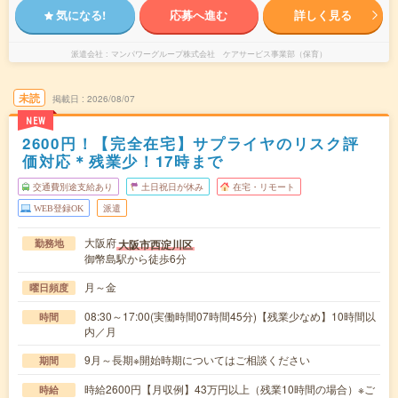
気になる!
応募へ進む
詳しく見る
派遣会社
マンパワーグループ株式会社 ケアサービス事業部（保育）
未読
掲載日
2026/08/07
NEW
2600円！【完全在宅】サプライヤのリスク評
価対応＊残業少！17時まで
交通費別途支給あり
土日祝日が休み
在宅・リモート
WEB登録OK
派遣
大阪府
大阪市西淀川区
勤務地
御幣島駅から徒歩6分
月～金
曜日頻度
08:30～17:00(実働時間07時間45分)【残業少なめ】10時間以
時間
内／月
9月～長期※開始時期についてはご相談ください
期間
時給2600円【月収例】43万円以上（残業10時間の場合）※ご
時給