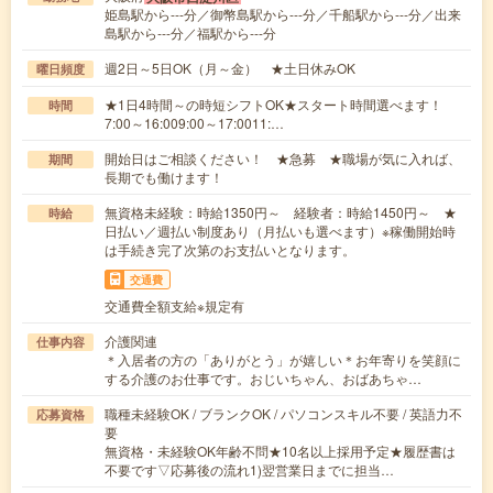
姫島駅から---分／御幣島駅から---分／千船駅から---分／出来
島駅から---分／福駅から---分
週2日～5日OK（月～金） ★土日休みOK
曜日頻度
★1日4時間～の時短シフトOK★スタート時間選べます！
時間
7:00～16:009:00～17:0011:…
開始日はご相談ください！ ★急募 ★職場が気に入れば、
期間
長期でも働けます！
無資格未経験：時給1350円～ 経験者：時給1450円～ ★
時給
日払い／週払い制度あり（月払いも選べます）※稼働開始時
は手続き完了次第のお支払いとなります。
交通費
交通費全額支給※規定有
介護関連
仕事内容
＊入居者の方の「ありがとう」が嬉しい＊お年寄りを笑顔に
する介護のお仕事です。おじいちゃん、おばあちゃ…
職種未経験OK / ブランクOK / パソコンスキル不要 / 英語力不
応募資格
要
無資格・未経験OK年齢不問★10名以上採用予定★履歴書は
不要です▽応募後の流れ1)翌営業日までに担当…