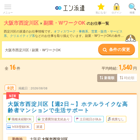
メニュー
気になる!
ログイン
検索
大阪市西淀川区
×
副業・WワークOK
のお仕事一覧
西淀川区の派遣のお仕事情報です。
オフィスワーク・事務系
、
営業・販売・サービス
系
、
クリエイティブ系
などのお仕事を取り揃えています。副業・WワークOKの条件の
他に、
交通費別途支給あり
、
職種未経験OK
、
友だちと一緒の応募OK
などのこだわり
条件も取り揃えています。
条件の変更
大阪市西淀川区 / 副業・WワークOK
16
1,540
全
件
平均時給:
円
時給順
新着順
未読
掲載日
2026/08/08
NEW
大阪市西淀川区【週2日～】ホテルライクな高
齢者マンションで生活サポート
職種未経験OK
交通費別途支給あり
土日祝日が休み
残業なし
WEB登録OK
派遣
大阪府
大阪市西淀川区
勤務地