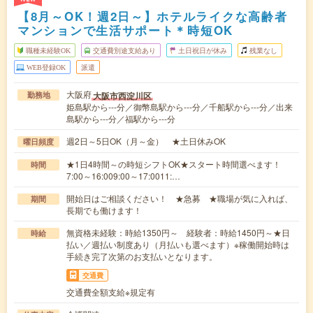
【8月～OK！週2日～】ホテルライクな高齢者
マンションで生活サポート＊時短OK
職種未経験OK
交通費別途支給あり
土日祝日が休み
残業なし
WEB登録OK
派遣
大阪府
大阪市西淀川区
勤務地
姫島駅から---分／御幣島駅から---分／千船駅から---分／出来
島駅から---分／福駅から---分
週2日～5日OK（月～金） ★土日休みOK
曜日頻度
★1日4時間～の時短シフトOK★スタート時間選べます！
時間
7:00～16:009:00～17:0011:…
開始日はご相談ください！ ★急募 ★職場が気に入れば、
期間
長期でも働けます！
無資格未経験：時給1350円～ 経験者：時給1450円～★日
時給
払い／週払い制度あり（月払いも選べます）※稼働開始時は
手続き完了次第のお支払いとなります。
交通費
交通費全額支給※規定有