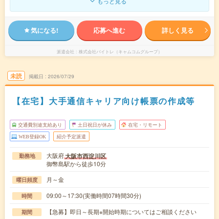
もっと見る
気になる!
応募へ進む
詳しく見る
派遣会社
株式会社バイトレ（キャムコムグループ）
未読
掲載日
2026/07/29
【在宅】大手通信キャリア向け帳票の作成等
交通費別途支給あり
土日祝日が休み
在宅・リモート
WEB登録OK
紹介予定派遣
大阪府
大阪市西淀川区
勤務地
御幣島駅から徒歩10分
月～金
曜日頻度
09:00～17:30(実働時間07時間30分)
時間
【急募】即日～長期※開始時期についてはご相談ください
期間