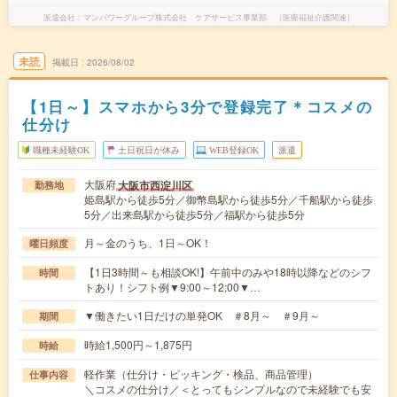
派遣会社
マンパワーグループ株式会社 ケアサービス事業部 （医療福祉介護関連）
未読
掲載日
2026/08/02
【1日～】スマホから3分で登録完了＊コスメの
仕分け
職種未経験OK
土日祝日が休み
WEB登録OK
派遣
大阪府
大阪市西淀川区
勤務地
姫島駅から徒歩5分／御幣島駅から徒歩5分／千船駅から徒歩
5分／出来島駅から徒歩5分／福駅から徒歩5分
月～金のうち、1日～OK！
曜日頻度
【1日3時間～も相談OK!】午前中のみや18時以降などのシフ
時間
トあり！シフト例▼9:00～12:00▼…
▼働きたい1日だけの単発OK ＃8月～ ＃9月～
期間
時給1,500円～1,875円
時給
軽作業（仕分け・ピッキング・検品、商品管理）
仕事内容
＼コスメの仕分け／＜とってもシンプルなので未経験でも安