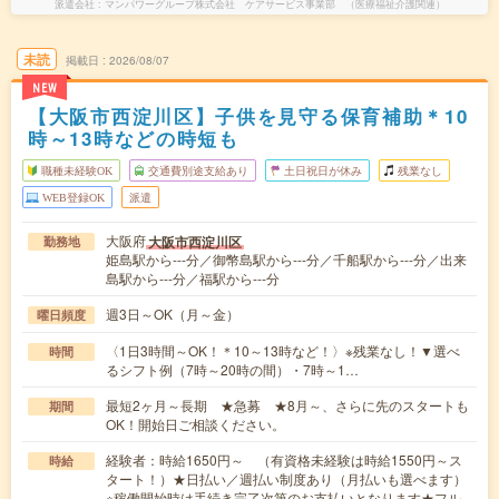
派遣会社
マンパワーグループ株式会社 ケアサービス事業部 （医療福祉介護関連）
未読
掲載日
2026/08/07
NEW
【大阪市西淀川区】子供を見守る保育補助＊10
時～13時などの時短も
職種未経験OK
交通費別途支給あり
土日祝日が休み
残業なし
WEB登録OK
派遣
大阪府
大阪市西淀川区
勤務地
姫島駅から---分／御幣島駅から---分／千船駅から---分／出来
島駅から---分／福駅から---分
週3日～OK（月～金）
曜日頻度
〈1日3時間～OK！＊10～13時など！〉※残業なし！▼選べ
時間
るシフト例（7時～20時の間）・7時～1…
最短2ヶ月～長期 ★急募 ★8月～、さらに先のスタートも
期間
OK！開始日ご相談ください。
経験者：時給1650円～ （有資格未経験は時給1550円～ス
時給
タート！）★日払い／週払い制度あり（月払いも選べます）
※稼働開始時は手続き完了次第のお支払いとなります★フル