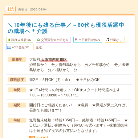
未読
掲載日
2026/08/04
＼10年後にも残る仕事／～60代も現役活躍中
の職場へ＊介護
職種未経験OK
交通費別途支給あり
土日祝日が休み
残業なし
WEB登録OK
派遣
大阪府
大阪市西淀川区
勤務地
姫島駅から---分／御幣島駅から---分／千船駅から---分／出来
島駅から---分／福駅から---分
週2日～5日OK（月～金） ★土日休みOK
曜日頻度
★1日4時間～の時短シフトOK★スタート時間選べます！
時間
7:00～16:009:00～17:0011:…
開始日はご相談ください！ ★急募 ★職場が気に入れば、
期間
長期でも働けます！
無資格未経験：時給1350円～ 経験者：時給1450円～ ★
時給
日払い／週払い制度あり（月払いも選べます）※稼働開始時
は手続き完了次第のお支払いとなります。