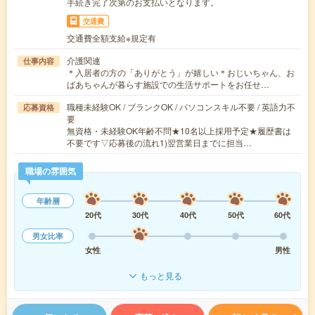
手続き完了次第のお支払いとなります。
交通費
交通費全額支給※規定有
介護関連
仕事内容
＊入居者の方の「ありがとう」が嬉しい＊おじいちゃん、お
ばあちゃんが暮らす施設での生活サポートをお任せ…
職種未経験OK / ブランクOK / パソコンスキル不要 / 英語力不
応募資格
要
無資格・未経験OK年齢不問★10名以上採用予定★履歴書は
不要です▽応募後の流れ1)翌営業日までに担当…
職場の雰囲気
年齢層
20代
30代
40代
50代
60代
男女比率
女性
男性
もっと見る