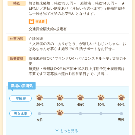
無資格未経験：時給1350円～ 経験者：時給1450円～ ★
時給
日払い／週払い制度あり（月払いも選べます）※稼働開始時
は手続き完了次第のお支払いとなります。
交通費
交通費全額支給※規定有
介護関連
仕事内容
＊入居者の方の「ありがとう」が嬉しい＊おじいちゃん、お
ばあちゃんが暮らす施設での生活サポートをお任せ…
職種未経験OK / ブランクOK / パソコンスキル不要 / 英語力不
応募資格
要
無資格・未経験OK年齢不問★10名以上採用予定★履歴書は
不要です▽応募後の流れ1)翌営業日までに担当…
職場の雰囲気
年齢層
20代
30代
40代
50代
60代
男女比率
女性
男性
もっと見る