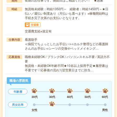
長期のお仕事です。開始日はご相談ください！ ★急募
期間
無資格未経験：時給1350円～ 経験者：時給1450円～★日
時給
払い／週払い制度あり（月払いも選べます）※稼働開始時は
手続き完了次第のお支払いとなります。
交通費
交通費支給※規定有
看護助手
仕事内容
≪病院でちょっとしたお手伝い≫○カルテ整理などの看護師
さんのお手伝い○シーツの交換やベッドメイキング…
職種未経験OK / ブランクOK / パソコンスキル不要 / 英語力不
応募資格
要
無資格・未経験OK年齢不問★10名以上採用予定★履歴書は
不要です▽応募後の流れ1)翌営業日までに担当…
職場の雰囲気
年齢層
20代
30代
40代
50代
60代
男女比率
女性
男性