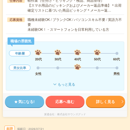
軽作業（仕分け・ピッキング・検品、商品管理）
仕事内容
【スマホ用品のピッキングおよびメーカー返品準備】＊出荷
確定リストに基づいた商品ピッキング＊メーカー返…
職種未経験OK / ブランクOK / パソコンスキル不要 / 英語力不
応募資格
要
未経験OK！・スマートフォンを日常利用している方
職場の雰囲気
年齢層
20代
30代
40代
50代
60代
男女比率
女性
男性
もっと見る
気になる!
応募へ進む
詳しく見る
派遣会社
株式会社サウンズグッド
未読
掲載日
2026/07/21