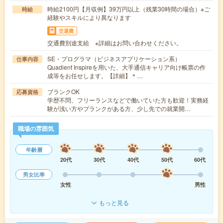
時給2100円【月収例】39万円以上（残業30時間の場合）※ご
時給
経験やスキルにより異なります
交通費
交通費別途支給 ※詳細はお問い合わせください。
SE・プログラマ（ビジネスアプリケーション系）
仕事内容
Quadient Inspireを用いた、大手通信キャリア向け帳票の作
成等をお任せします。【詳細】＊…
ブランクOK
応募資格
学歴不問、フリーランスなどで働いていた方も歓迎！実務経
験が浅い方やブランクがある方、少し先での就業開…
職場の雰囲気
年齢層
20代
30代
40代
50代
60代
男女比率
女性
男性
もっと見る