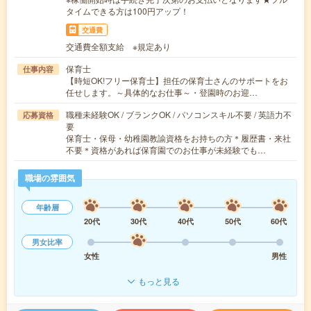
タイムできる方は100円アップ！
交通費
交通費全額支給 ※規定あり
保育士
仕事内容
【時短OK!フリー保育士】担任の保育士さんのサポートをお
任せします。～具体的なお仕事～・登園時のお迎…
職種未経験OK / ブランクOK / パソコンスキル不要 / 英語力不
応募資格
要
保育士・保母・幼稚園教諭資格をお持ちの方＊履歴書・来社
不要＊資格があれば保育園でのお仕事が未経験でも…
職場の雰囲気
年齢層
20代
30代
40代
50代
60代
男女比率
女性
男性
もっと見る