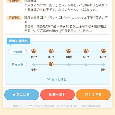
介護関連
仕事内容
＊入居者の方の「ありがとう」が嬉しい＊お年寄りを笑顔に
する介護のお仕事です。おじいちゃん、おばあちゃ…
職種未経験OK / ブランクOK / パソコンスキル不要 / 英語力不
応募資格
要
無資格・未経験OK年齢不問★10名以上採用予定★履歴書は
不要です▽応募後の流れ1)翌営業日までに担当…
職場の雰囲気
年齢層
20代
30代
40代
50代
60代
男女比率
女性
男性
もっと見る
気になる!
応募へ進む
詳しく見る
派遣会社
マンパワーグループ株式会社 ケアサービス事業部 （医療福祉介護関連）