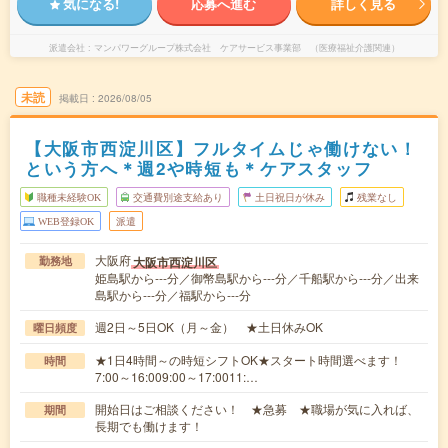
気になる!
応募へ進む
詳しく見る
派遣会社
マンパワーグループ株式会社 ケアサービス事業部 （医療福祉介護関連）
未読
掲載日
2026/08/05
【大阪市西淀川区】フルタイムじゃ働けない！
という方へ＊週2や時短も＊ケアスタッフ
職種未経験OK
交通費別途支給あり
土日祝日が休み
残業なし
WEB登録OK
派遣
大阪府
大阪市西淀川区
勤務地
姫島駅から---分／御幣島駅から---分／千船駅から---分／出来
島駅から---分／福駅から---分
週2日～5日OK（月～金） ★土日休みOK
曜日頻度
★1日4時間～の時短シフトOK★スタート時間選べます！
時間
7:00～16:009:00～17:0011:…
開始日はご相談ください！ ★急募 ★職場が気に入れば、
期間
長期でも働けます！