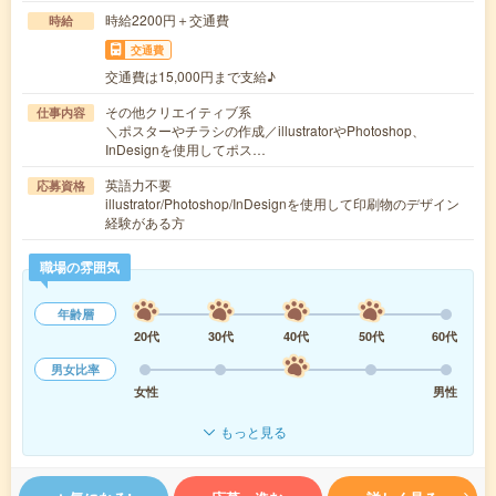
時給2200円＋交通費
時給
交通費
交通費は15,000円まで支給♪
その他クリエイティブ系
仕事内容
＼ポスターやチラシの作成／illustratorやPhotoshop、
InDesignを使用してポス…
英語力不要
応募資格
illustrator/Photoshop/InDesignを使用して印刷物のデザイン
経験がある方
職場の雰囲気
年齢層
20代
30代
40代
50代
60代
男女比率
女性
男性
もっと見る