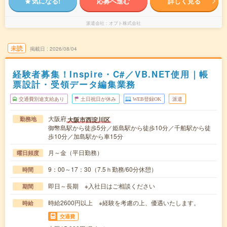
気になる!
応募へ進む
詳しく見る
派遣会社
オプト株式会社
未読
掲載日
2026/08/04
経験者募集！Inspire・C#／VB.NET使用｜帳
票設計・受領データ編集業務
交通費別途支給あり
土日祝日が休み
WEB登録OK
派遣
大阪府
大阪市西淀川区
勤務地
御幣島駅から徒歩5分／姫島駅から徒歩10分／千船駅から徒
歩10分／加島駅から車15分
月～金（平日勤務）
曜日頻度
9：00～17：30（7.5ｈ勤務/60分休憩）
時間
即日～長期 ※入社日はご相談ください
期間
時給2600円以上 ※経験を考慮の上、優遇いたします。
時給
交通費