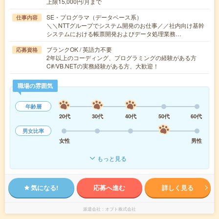
上限15,000円/月まで
SE・プログラマ（データベース系）
仕事内容
＼＼NTTグループでシステム開発のお仕事／／社内向け基幹
システムにおける帳票開発およびデータ処理業務…
ブランクOK / 英語力不要
応募資格
2年以上のコーディング、プログラミングの経験がある方
C#/VB.NETの実務経験がある方、大歓迎！
職場の雰囲気
年齢層
20代
30代
40代
50代
60代
男女比率
女性
男性
もっと見る
気になる!
応募へ進む
詳しく見る
派遣会社
オプト株式会社