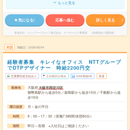
もっと見る
気になる!
応募へ進む
詳しく見る
派遣会社
マンパワーグループ株式会社 ケアサービス事業部 （医療福祉介護関連）
未読
掲載日
2026/08/04
経験者募集 キレイなオフィス NTTグループ
でDTPデザイナー 時給2200円交
交通費別途支給あり
土日祝日が休み
WEB登録OK
派遣
大阪府
大阪市西淀川区
勤務地
御幣島駅から徒歩5分／姫島駅から徒歩10分／千船駅から徒
歩10分
月～金の平日
曜日頻度
9：00～17：30（実働7.5時間/休憩60分）
時間
即日～長期 ※入社日はご相談ください
期間