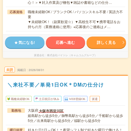
心！＞▼封入作業及び梱包▼雑誌や書籍などの仕分…
職種未経験OK / ブランクOK / パソコンスキル不要 / 英語力不
応募資格
要
▼未経験OK！（副業歓迎☆）▼高校生不可▼携帯電話をお
持ちの方（業務連絡に使用）※応募後のご連絡はメ…
気になる!
応募へ進む
詳しく見る
派遣会社
株式会社バイトレ（キャムコムグループ）
未読
掲載日
2026/08/01
＼来社不要／単発1日OK＊DMの仕分け
職種未経験OK
土日祝日が休み
WEB登録OK
派遣
大阪府
大阪市西淀川区
勤務地
姫島駅から徒歩5分／御幣島駅から徒歩5分／千船駅から徒歩
5分／出来島駅から徒歩5分／福駅から徒歩5分
好きな日1日～OK！＊希望シフト制で好きな曜日で働ける！
曜日頻度