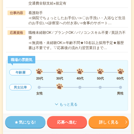
交通費全額支給※規定有
看護助手
仕事内容
≪病院でちょっとしたお手伝い≫〇お手洗い・入浴など生活
のお手伝い○診察室への付き添い○食事のサポート…
職種未経験OK / ブランクOK / パソコンスキル不要 / 英語力不
応募資格
要
≪無資格・未経験OK≫年齢不問★10名以上採用予定★履歴
書は不要です。▽応募後の流れ1)翌営業日まで…
職場の雰囲気
年齢層
20代
30代
40代
50代
60代
男女比率
女性
男性
もっと見る
気になる!
応募へ進む
詳しく見る