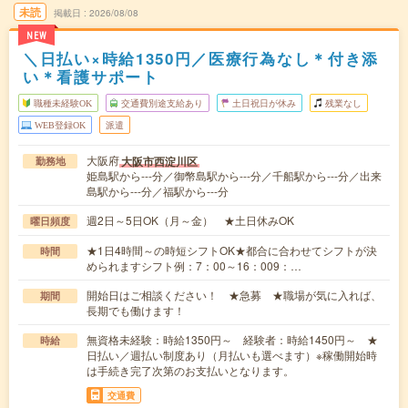
未読
掲載日
2026/08/08
NEW
＼日払い×時給1350円／医療行為なし＊付き添
い＊看護サポート
職種未経験OK
交通費別途支給あり
土日祝日が休み
残業なし
WEB登録OK
派遣
大阪府
大阪市西淀川区
勤務地
姫島駅から---分／御幣島駅から---分／千船駅から---分／出来
島駅から---分／福駅から---分
週2日～5日OK（月～金） ★土日休みOK
曜日頻度
★1日4時間～の時短シフトOK★都合に合わせてシフトが決
時間
められますシフト例：7：00～16：009：…
開始日はご相談ください！ ★急募 ★職場が気に入れば、
期間
長期でも働けます！
無資格未経験：時給1350円～ 経験者：時給1450円～ ★
時給
日払い／週払い制度あり（月払いも選べます）※稼働開始時
は手続き完了次第のお支払いとなります。
交通費