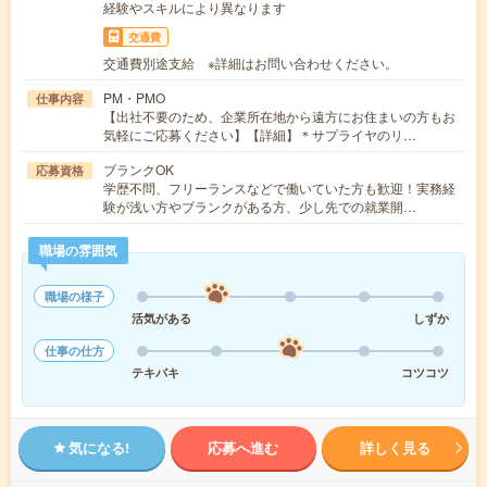
経験やスキルにより異なります
交通費
交通費別途支給 ※詳細はお問い合わせください。
PM・PMO
仕事内容
【出社不要のため、企業所在地から遠方にお住まいの方もお
気軽にご応募ください】【詳細】＊サプライヤのリ…
ブランクOK
応募資格
学歴不問、フリーランスなどで働いていた方も歓迎！実務経
験が浅い方やブランクがある方、少し先での就業開…
職場の雰囲気
職場の様子
活気がある
しずか
仕事の仕方
テキパキ
コツコツ
気になる!
応募へ進む
詳しく見る