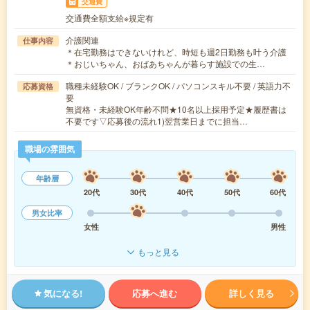
交通費
交通費全額支給※規定有
介護関連
仕事内容
＊在宅勤務はできないけれど、時短も週2日勤務も叶う介護
＊おじいちゃん、おばあちゃんが暮らす施設での生…
職種未経験OK / ブランクOK / パソコンスキル不要 / 英語力不
応募資格
要
無資格・未経験OK年齢不問★10名以上採用予定★履歴書は
不要です▽応募後の流れ1)翌営業日までに担当…
職場の雰囲気
年齢層
20代
30代
40代
50代
60代
男女比率
女性
男性
もっと見る
気になる!
応募へ進む
詳しく見る