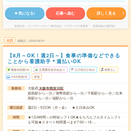
気になる!
応募へ進む
詳しく見る
派遣会社
マンパワーグループ株式会社 ケアサービス事業部 （医療福祉介護関連）
未読
掲載日
2026/08/04
【8月～OK！週2日～】食事の準備などできる
ことから看護助手＊週払いOK
職種未経験OK
交通費別途支給あり
土日祝日が休み
残業なし
WEB登録OK
派遣
大阪府
大阪市西淀川区
勤務地
姫島駅から---分／御幣島駅から---分／千船駅から---分／出来
島駅から---分／福駅から---分
週2日～5日OK（月～金） ★土日休みOK
曜日頻度
★1日4時間～の時短シフトOK★もちろんフルタイムシフト
時間
も可能★スタート時間選べます7:00～16:…