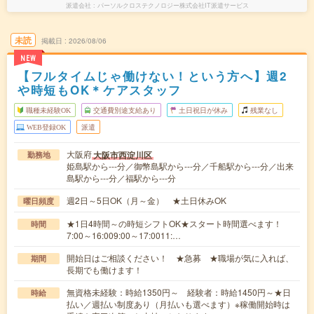
派遣会社
パーソルクロステクノロジー株式会社IT派遣サービス
未読
掲載日
2026/08/06
NEW
【フルタイムじゃ働けない！という方へ】週2
や時短もOK＊ケアスタッフ
職種未経験OK
交通費別途支給あり
土日祝日が休み
残業なし
WEB登録OK
派遣
大阪府
大阪市西淀川区
勤務地
姫島駅から---分／御幣島駅から---分／千船駅から---分／出来
島駅から---分／福駅から---分
週2日～5日OK（月～金） ★土日休みOK
曜日頻度
★1日4時間～の時短シフトOK★スタート時間選べます！
時間
7:00～16:009:00～17:0011:…
開始日はご相談ください！ ★急募 ★職場が気に入れば、
期間
長期でも働けます！
無資格未経験：時給1350円～ 経験者：時給1450円～★日
時給
払い／週払い制度あり（月払いも選べます）※稼働開始時は