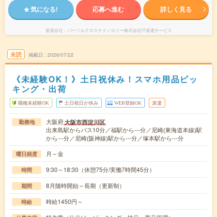
気になる!
応募へ進む
詳しく見る
派遣会社
パーソルクロステクノロジー株式会社IT派遣サービス
未読
掲載日
2026/07/22
《未経験OK！》土日祝休み！スマホ用品ピッ
キング・出荷
職種未経験OK
土日祝日が休み
WEB登録OK
派遣
大阪府
大阪市西淀川区
勤務地
出来島駅からバス10分／福駅から---分／尼崎(東海道本線)駅
から---分／尼崎(阪神線)駅から---分／塚本駅から---分
月～金
曜日頻度
9:30～18:30（休憩75分/実働7時間45分）
時間
8月随時開始～長期（更新制）
期間
時給1450円～
時給