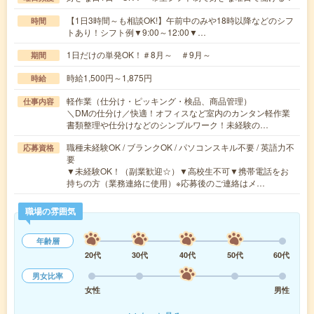
【1日3時間～も相談OK!】午前中のみや18時以降などのシフ
時間
トあり！シフト例▼9:00～12:00▼…
1日だけの単発OK！＃8月～ ＃9月～
期間
時給1,500円～1,875円
時給
軽作業（仕分け・ピッキング・検品、商品管理）
仕事内容
＼DMの仕分け／快適！オフィスなど室内のカンタン軽作業
書類整理や仕分けなどのシンプルワーク！未経験の…
職種未経験OK / ブランクOK / パソコンスキル不要 / 英語力不
応募資格
要
▼未経験OK！（副業歓迎☆）▼高校生不可▼携帯電話をお
持ちの方（業務連絡に使用）※応募後のご連絡はメ…
職場の雰囲気
年齢層
20代
30代
40代
50代
60代
男女比率
女性
男性