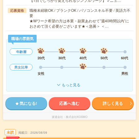
【1日でしっかり覚えられるシンプルワーク】マニュ…
職種未経験OK / ブランクOK / パソコンスキル不要 / 英語力不
応募資格
要
★Wワーク希望の方は本業・副業あわせて”週40時間以内”に
おさめて頂く必要がございます★＜急募＞ ＜…
職場の雰囲気
年齢層
20代
30代
40代
50代
60代
男女比率
女性
男性
もっと見る
気になる!
応募へ進む
詳しく見る
派遣会社
株式会社KOSMO
未読
掲載日
2026/08/09