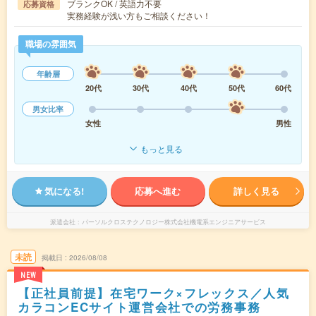
ブランクOK / 英語力不要
応募資格
実務経験が浅い方もご相談ください！
職場の雰囲気
年齢層
20代
30代
40代
50代
60代
男女比率
女性
男性
もっと見る
気になる!
応募へ進む
詳しく見る
派遣会社
パーソルクロステクノロジー株式会社機電系エンジニアサービス
未読
掲載日
2026/08/08
NEW
【正社員前提】在宅ワーク×フレックス／人気
カラコンECサイト運営会社での労務事務