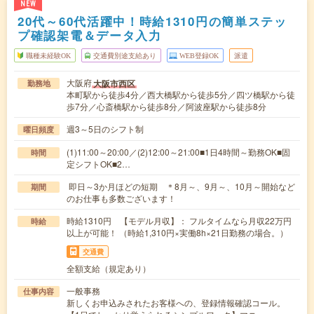
NEW
20代～60代活躍中！時給1310円の簡単ステッ
プ確認架電＆データ入力
職種未経験OK
交通費別途支給あり
WEB登録OK
派遣
大阪府
大阪市西区
勤務地
本町駅から徒歩4分／西大橋駅から徒歩5分／四ツ橋駅から徒
歩7分／心斎橋駅から徒歩8分／阿波座駅から徒歩8分
週3～5日のシフト制
曜日頻度
(1)11:00～20:00／(2)12:00～21:00■1日4時間～勤務OK■固
時間
定シフトOK■2…
即日～3か月ほどの短期 ＊8月～、9月～、10月～開始など
期間
のお仕事も多数ございます！
時給1310円 【モデル月収】： フルタイムなら月収22万円
時給
以上が可能！ （時給1,310円×実働8h×21日勤務の場合。）
交通費
全額支給（規定あり）
一般事務
仕事内容
新しくお申込みされたお客様への、登録情報確認コール。