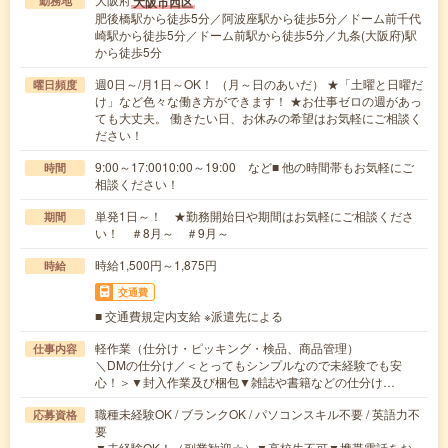
大阪市西区
勤務地
肥後橋駅から徒歩5分／阿波座駅から徒歩5分／ドーム前千代
崎駅から徒歩5分／ドーム前駅から徒歩5分／九条(大阪府)駅
から徒歩5分
週0日～/月1日～OK！ （月～日のあいだ） ★「土曜と日曜だ
曜日頻度
け」など色々な働き方ができます！ ★お仕事ゼロの週があっ
ても大丈夫。 働きたい日、お休みの希望はお気軽にご相談く
ださい！
9:00～17:0010:00～19:00 など■ 他の時間帯もお気軽にご
時間
相談ください！
単発1日～！ ★勤務開始日や期間はお気軽にご相談くださ
期間
い！ ＃8月～ ＃9月～
時給1,500円～1,875円
時給
交通費
■ 交通費規定内支給 ※派遣先による
軽作業（仕分け・ピッキング・検品、商品管理）
仕事内容
＼DMの仕分け／＜とってもシンプルなので未経験でも安
心！＞▼封入作業及び梱包▼雑誌や書籍などの仕分け…
職種未経験OK / ブランクOK / パソコンスキル不要 / 英語力不
応募資格
要
▼未経験OK！（副業歓迎☆）▼高校生不可▼携帯電話をお