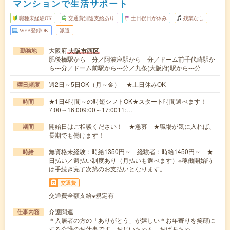
マンションで生活サポート
職種未経験OK
交通費別途支給あり
土日祝日が休み
残業なし
WEB登録OK
派遣
大阪府
大阪市西区
勤務地
肥後橋駅から---分／阿波座駅から---分／ドーム前千代崎駅か
ら---分／ドーム前駅から---分／九条(大阪府)駅から---分
週2日～5日OK（月～金） ★土日休みOK
曜日頻度
★1日4時間～の時短シフトOK★スタート時間選べます！
時間
7:00～16:009:00～17:0011:…
開始日はご相談ください！ ★急募 ★職場が気に入れば、
期間
長期でも働けます！
無資格未経験：時給1350円～ 経験者：時給1450円～ ★
時給
日払い／週払い制度あり（月払いも選べます）※稼働開始時
は手続き完了次第のお支払いとなります。
交通費
交通費全額支給※規定有
介護関連
仕事内容
＊入居者の方の「ありがとう」が嬉しい＊お年寄りを笑顔に
する介護のお仕事です。おじいちゃん、おばあちゃ…