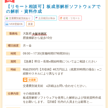
NEW
【リモート相談可】板成形解析ソフトウェアで
の解析・資料作成
交通費別途支給あり
土日祝日が休み
在宅・リモート
WEB登録OK
派遣
大阪府
大阪市西区
勤務地
肥後橋駅から徒歩10分
月～金
曜日頻度
09:00～17:30(実働時間07時間30分)
時間
【急募】即日～長期※開始時期についてはご相談ください
期間
時給2500円【月収例】46万円以上（残業30時間の場合）※ご
時給
経験やスキルにより異なります
交通費
交通費別途支給 ※詳細はお問い合わせください。
その他技術系
仕事内容
板成形解析ソフトウェアを使用した解析および技術資料作成
をお願いします。【詳細】社内の人員または顧客と…