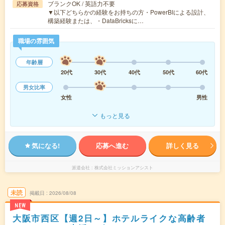
ブランクOK / 英語力不要
応募資格
▼以下どちらかの経験をお持ちの方・PowerBIによる設計、
構築経験または、・DataBricksに…
職場の雰囲気
年齢層
20代
30代
40代
50代
60代
男女比率
女性
男性
もっと見る
気になる!
応募へ進む
詳しく見る
派遣会社
株式会社ミッションアシスト
未読
掲載日
2026/08/08
NEW
大阪市西区【週2日～】ホテルライクな高齢者