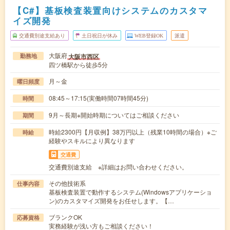
【C#】基板検査装置向けシステムのカスタマ
イズ開発
交通費別途支給あり
土日祝日が休み
WEB登録OK
派遣
大阪府
大阪市西区
勤務地
四ツ橋駅から徒歩5分
月～金
曜日頻度
08:45～17:15(実働時間07時間45分)
時間
9月～長期※開始時期についてはご相談ください
期間
時給2300円【月収例】38万円以上（残業10時間の場合）※ご
時給
経験やスキルにより異なります
交通費
交通費別途支給 ※詳細はお問い合わせください。
その他技術系
仕事内容
基板検査装置で動作するシステム(Windowsアプリケーショ
ン)のカスタマイズ開発をお任せします。【…
ブランクOK
応募資格
実務経験が浅い方もご相談ください！