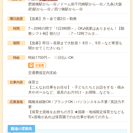
肥後橋駅から---分／ドーム前千代崎駅から---分／九条(大阪
府)駅から---分／四ツ橋駅から---分
【急募】月～金で週2日～勤務
曜日頻度
7～20時の間で「1日3時間～」OK♪残業はありません！【勤
時間
務シフト例】朝だけ ：7～12時フルタ…
【急募】即日～長期まで大歓迎！ 8月～、9月～など希望も
期間
聞かせてくださいね！
時給1700円～ ◇日払いOK
時給
交通費
交通費規定内支給
保育士
仕事内容
【こんなお仕事をお任せ】・子どもたちとお話をする・積み
木やボールなど、遊具のお片付け・お掃除…などを…
職種未経験OK / ブランクOK / パソコンスキル不要 / 英語力不
応募資格
要
【保育士資格をお持ちの方】★国家・地域限定保育士なども
可※資格があれば保育園でのお仕事が初めての方も…
職場の雰囲気