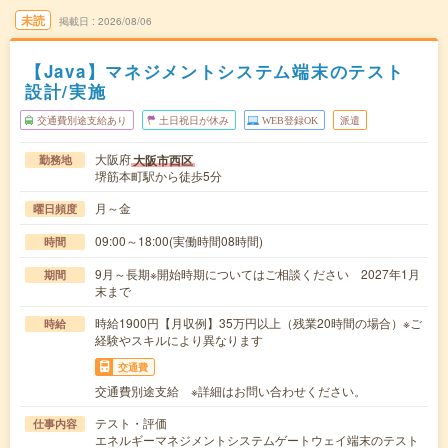
未読
掲載日
2026/08/06
【Java】マネジメントシステム端末のテスト
設計/実施
交通費別途支給あり
土日祝日が休み
WEB登録OK
派遣
大阪府
大阪市西区
勤務地
堺筋本町駅から徒歩5分
月～金
曜日頻度
09:00～18:00(実働時間08時間)
時間
9月～長期※開始時期についてはご相談ください 2027年1月
期間
末まで
時給1900円【月収例】35万円以上（残業20時間の場合）※ご
時給
経験やスキルにより異なります
交通費
交通費別途支給 ※詳細はお問い合わせください。
テスト・評価
仕事内容
エネルギーマネジメントシステムゲートウェイ端末のテスト