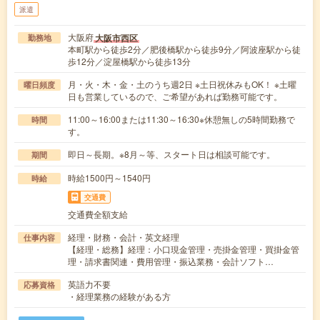
派遣
大阪府
大阪市西区
勤務地
本町駅から徒歩2分／肥後橋駅から徒歩9分／阿波座駅から徒
歩12分／淀屋橋駅から徒歩13分
月・火・木・金・土のうち週2日 ※土日祝休みもOK！ ※土曜
曜日頻度
日も営業しているので、ご希望があれば勤務可能です。
11:00～16:00または11:30～16:30※休憩無しの5時間勤務で
時間
す。
即日～長期。※8月～等、スタート日は相談可能です。
期間
時給1500円～1540円
時給
交通費
交通費全額支給
経理・財務・会計・英文経理
仕事内容
【経理・総務】経理：小口現金管理・売掛金管理・買掛金管
理・請求書関連・費用管理・振込業務・会計ソフト…
英語力不要
応募資格
・経理業務の経験がある方