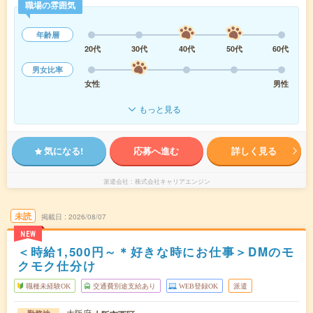
職場の雰囲気
年齢層
20代
30代
40代
50代
60代
男女比率
女性
男性
もっと見る
気になる!
応募へ進む
詳しく見る
派遣会社
株式会社キャリアエンジン
未読
掲載日
2026/08/07
NEW
＜時給1,500円～＊好きな時にお仕事＞DMのモ
クモク仕分け
職種未経験OK
交通費別途支給あり
WEB登録OK
派遣
大阪府