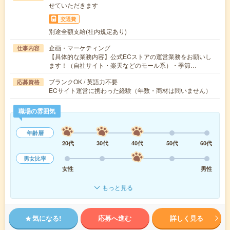
せていただきます
交通費
別途全額支給(社内規定あり)
企画・マーケティング
仕事内容
【具体的な業務内容】公式ECストアの運営業務をお願いし
ます！（自社サイト・楽天などのモール系）・季節…
ブランクOK / 英語力不要
応募資格
ECサイト運営に携わった経験（年数・商材は問いません）
職場の雰囲気
年齢層
20代
30代
40代
50代
60代
男女比率
女性
男性
もっと見る
気になる!
応募へ進む
詳しく見る