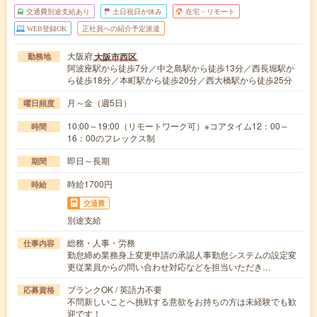
交通費別途支給あり
土日祝日が休み
在宅・リモート
WEB登録OK
正社員への紹介予定派遣
大阪府
大阪市西区
勤務地
阿波座駅から徒歩7分／中之島駅から徒歩13分／西長堀駅か
ら徒歩18分／本町駅から徒歩20分／西大橋駅から徒歩25分
月～金（週5日）
曜日頻度
10:00～19:00（リモートワーク可）※コアタイム12：00～
時間
16：00のフレックス制
即日～長期
期間
時給1700円
時給
交通費
別途支給
総務・人事・労務
仕事内容
勤怠締め業務身上変更申請の承認人事勤怠システムの設定変
更従業員からの問い合わせ対応などを担当いただき…
ブランクOK / 英語力不要
応募資格
不問新しいことへ挑戦する意欲をお持ちの方は未経験でも歓
迎です！