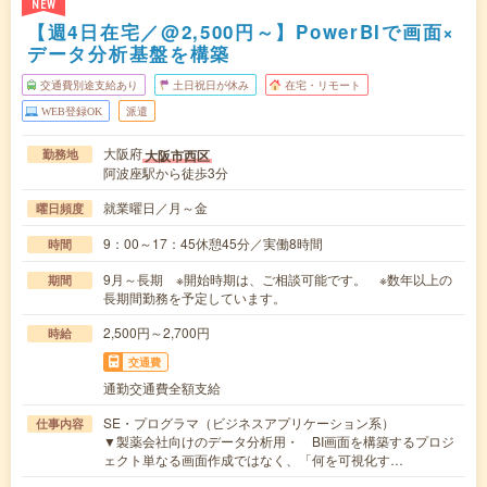
NEW
【週4日在宅／@2,500円～】PowerBIで画面×
データ分析基盤を構築
交通費別途支給あり
土日祝日が休み
在宅・リモート
WEB登録OK
派遣
大阪府
大阪市西区
勤務地
阿波座駅から徒歩3分
就業曜日／月～金
曜日頻度
9：00～17：45休憩45分／実働8時間
時間
9月～長期 ※開始時期は、ご相談可能です。 ※数年以上の
期間
長期間勤務を予定しています。
2,500円～2,700円
時給
交通費
通勤交通費全額支給
SE・プログラマ（ビジネスアプリケーション系）
仕事内容
▼製薬会社向けのデータ分析用・ BI画面を構築するプロジ
ェクト単なる画面作成ではなく、「何を可視化す…