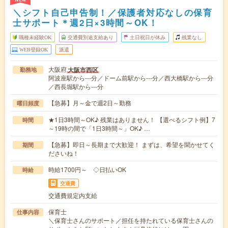
＼シフト自己申告制！／保護者対応なしの保育
士サポート＊週2日×3時間～OK！
職種未経験OK
交通費別途支給あり
土日祝日が休み
残業なし
WEB登録OK
派遣
大阪府
大阪市西区
勤務地
阿波座駅から---分／ドーム前駅から---分／西大橋駅から---分
／西長堀駅から---分
【急募】月～金で週2日～勤務
曜日頻度
★1日3時間～OK♪ 残業はありません！ 【選べるシフト例】7
時間
～19時の間で「1日3時間～」OK♪ …
【急募】即日～長期まで大歓迎！ まずは、希望を聞かせてく
期間
ださいね！
時給1700円～ ◇日払いOK
時給
交通費
交通費規定内支給
保育士
仕事内容
＼保育士さんのサポート／担任を持たれている保育士さんの