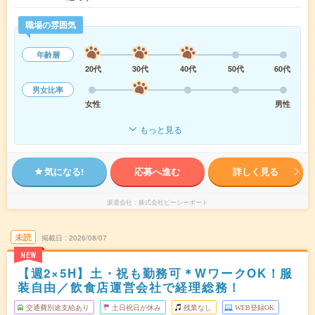
職場の雰囲気
年齢層
20代
30代
40代
50代
60代
男女比率
女性
男性
もっと見る
気になる!
応募へ進む
詳しく見る
派遣会社
株式会社ピーシーポート
未読
掲載日
2026/08/07
NEW
【週2×5H】土・祝も勤務可＊WワークOK！服
装自由／飲食店運営会社で経理総務！
交通費別途支給あり
土日祝日が休み
残業なし
WEB登録OK