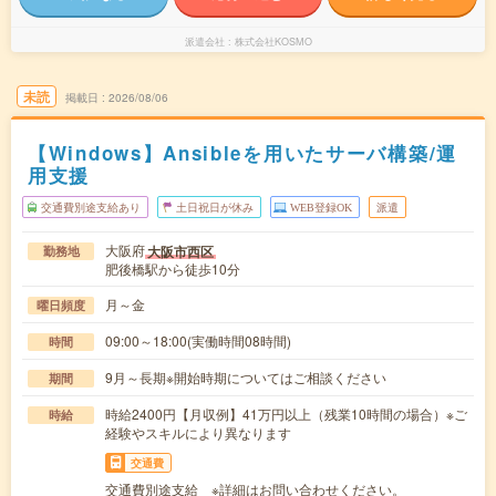
派遣会社
株式会社KOSMO
未読
掲載日
2026/08/06
【Windows】Ansibleを用いたサーバ構築/運
用支援
交通費別途支給あり
土日祝日が休み
WEB登録OK
派遣
大阪府
大阪市西区
勤務地
肥後橋駅から徒歩10分
月～金
曜日頻度
09:00～18:00(実働時間08時間)
時間
9月～長期※開始時期についてはご相談ください
期間
時給2400円【月収例】41万円以上（残業10時間の場合）※ご
時給
経験やスキルにより異なります
交通費
交通費別途支給 ※詳細はお問い合わせください。