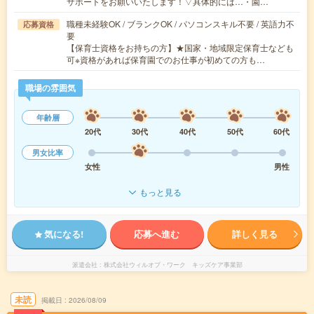
サポートをお願いいたします！▽具体的には…・園…
職種未経験OK / ブランクOK / パソコンスキル不要 / 英語力不
応募資格
要
【保育士資格をお持ちの方】★国家・地域限定保育士なども
可※資格があれば保育園でのお仕事が初めての方も…
職場の雰囲気
年齢層
20代
30代
40代
50代
60代
男女比率
女性
男性
もっと見る
気になる!
応募へ進む
詳しく見る
派遣会社
株式会社ウィルオブ・ワーク キッズケア事業部
未読
掲載日
2026/08/09