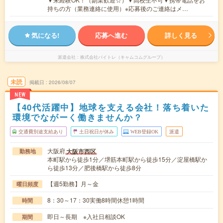
持ちの方（業務連絡に使用）※応募後のご連絡はメ…
気になる!
応募へ進む
詳しく見る
派遣会社
株式会社バイトレ（キャムコムグループ）
未読
掲載日
2026/08/07
NEW
【40代活躍中】地球を支える会社！落ち着いた
環境でながーく働きませんか？
交通費別途支給あり
土日祝日が休み
WEB登録OK
派遣
大阪府
大阪市西区
勤務地
本町駅から徒歩1分／堺筋本町駅から徒歩15分／淀屋橋駅か
ら徒歩13分／肥後橋駅から徒歩8分
【週5勤務】月～金
曜日頻度
8：30～17：30実働8時間休憩1時間
時間
即日～長期 ※入社日相談OK
期間