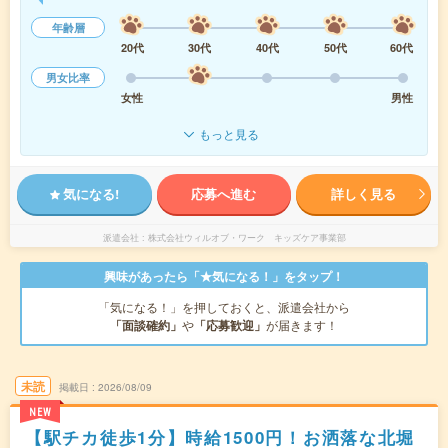
年齢層
20代
30代
40代
50代
60代
男女比率
女性
男性
もっと見る
気になる!
応募へ進む
詳しく見る
派遣会社
株式会社ウィルオブ・ワーク キッズケア事業部
興味があったら「★気になる！」をタップ！
「気になる！」を押しておくと、派遣会社から
「面談確約」
や
「応募歓迎」
が届きます！
未読
掲載日
2026/08/09
NEW
【駅チカ徒歩1分】時給1500円！お洒落な北堀