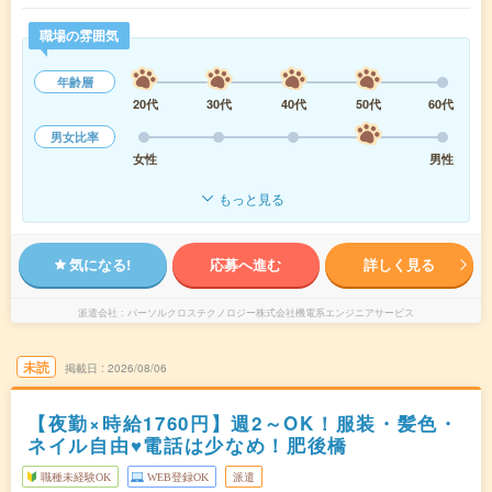
職場の雰囲気
年齢層
20代
30代
40代
50代
60代
男女比率
女性
男性
もっと見る
気になる!
応募へ進む
詳しく見る
派遣会社
パーソルクロステクノロジー株式会社機電系エンジニアサービス
未読
掲載日
2026/08/06
【夜勤×時給1760円】週2～OK！服装・髪色・
ネイル自由♥電話は少なめ！肥後橋
職種未経験OK
WEB登録OK
派遣