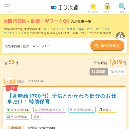
メニュー
気になる!
ログイン
検索
大阪市西区
×
副業・WワークOK
のお仕事一覧
西区の派遣のお仕事情報です。
オフィスワーク・事務系
、
営業・販売・サービス系
、
クリエイティブ系
などのお仕事を取り揃えています。副業・WワークOKの条件の他
に、
交通費別途支給あり
、
職種未経験OK
、
友だちと一緒の応募OK
などのこだわり条
件も取り揃えています。
条件の変更
大阪市西区 / 副業・WワークOK
53
1,619
全
件
平均時給:
円
時給順
新着順
未読
掲載日
2026/08/09
NEW
【高時給1700円】子供とかかわる部分のお仕
事だけ！補助保育
職種未経験OK
交通費別途支給あり
土日祝日が休み
残業なし
WEB登録OK
派遣
大阪府
大阪市西区
勤務地