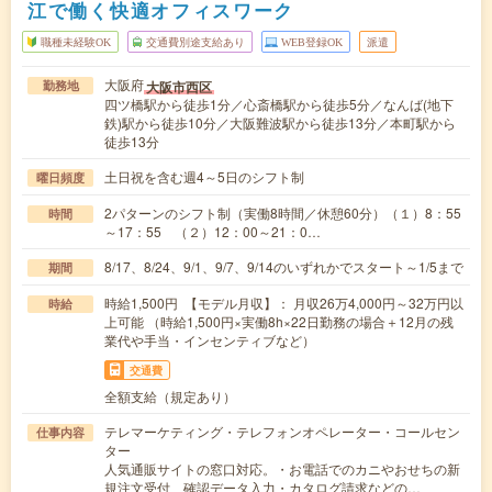
江で働く快適オフィスワーク
職種未経験OK
交通費別途支給あり
WEB登録OK
派遣
大阪府
大阪市西区
勤務地
四ツ橋駅から徒歩1分／心斎橋駅から徒歩5分／なんば(地下
鉄)駅から徒歩10分／大阪難波駅から徒歩13分／本町駅から
徒歩13分
土日祝を含む週4～5日のシフト制
曜日頻度
2パターンのシフト制（実働8時間／休憩60分）（１）8：55
時間
～17：55 （２）12：00～21：0…
8/17、8/24、9/1、9/7、9/14のいずれかでスタート～1/5まで
期間
時給1,500円 【モデル月収】： 月収26万4,000円～32万円以
時給
上可能 （時給1,500円×実働8h×22日勤務の場合＋12月の残
業代や手当・インセンティブなど）
交通費
全額支給（規定あり）
テレマーケティング・テレフォンオペレーター・コールセン
仕事内容
ター
人気通販サイトの窓口対応。・お電話でのカニやおせちの新
規注文受付、確認データ入力・カタログ請求などの…