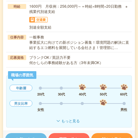
1600円 月収例：256,000円～＝時給×8時間×20日勤務 ※
時給
残業代別途支給
交通費
別途全額支給
一般事務
仕事内容
事業拡大に向けての新ポジション募集！環境問題の解決に直
結するエコ燃料を展開している会社さま！管理部に…
ブランクOK / 英語力不要
応募資格
何かしらの事務経験がある方（3年未満OK）
職場の雰囲気
年齢層
20代
30代
40代
50代
60代
男女比率
女性
男性
もっと見る