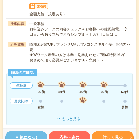
交通費
全額支給（規定あり）
一般事務
仕事内容
お申込みデータの内容チェック＆お客様への確認架電。【2
日目から独り立ちできるシンプルさ】入社1日目は…
職種未経験OK / ブランクOK / パソコンスキル不要 / 英語力不
応募資格
要
★Wワーク希望の方は本業・副業あわせて”週40時間以内”に
おさめて頂く必要がございます★＜急募＞ ＜…
職場の雰囲気
年齢層
20代
30代
40代
50代
60代
男女比率
女性
男性
もっと見る
気になる!
応募へ進む
詳しく見る