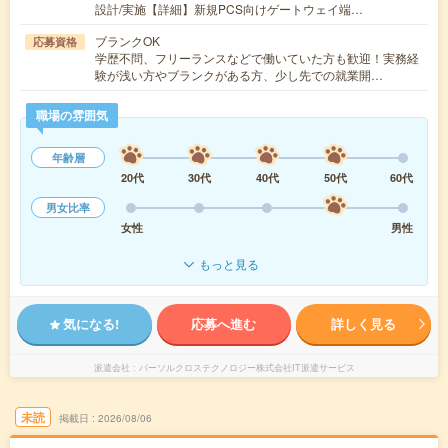
設計/実施【詳細】新規PCS向けゲートウェイ端…
ブランクOK
応募資格
学歴不問、フリーランスなどで働いていた方も歓迎！実務経
験が浅い方やブランクがある方、少し先での就業開…
職場の雰囲気
年齢層
20代
30代
40代
50代
60代
男女比率
女性
男性
もっと見る
気になる!
応募へ進む
詳しく見る
派遣会社
パーソルクロステクノロジー株式会社IT派遣サービス
未読
掲載日
2026/08/06