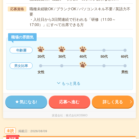
職種未経験OK / ブランクOK / パソコンスキル不要 / 英語力不
応募資格
要
・入社日から3日間連続で行われる「研修（11:00～
17:00）」にすべて出席できる方
職場の雰囲気
年齢層
20代
30代
40代
50代
60代
男女比率
女性
男性
もっと見る
気になる!
応募へ進む
詳しく見る
派遣会社
株式会社KOSMO
未読
掲載日
2026/08/09
NEW