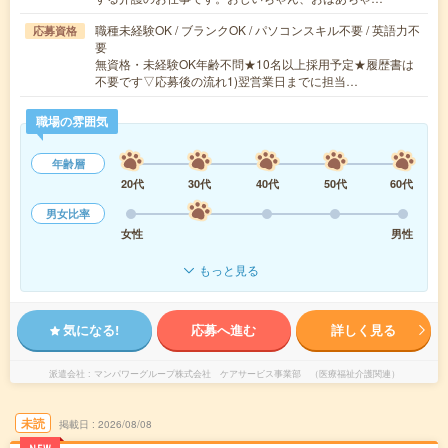
職種未経験OK / ブランクOK / パソコンスキル不要 / 英語力不
応募資格
要
無資格・未経験OK年齢不問★10名以上採用予定★履歴書は
不要です▽応募後の流れ1)翌営業日までに担当…
職場の雰囲気
年齢層
20代
30代
40代
50代
60代
男女比率
女性
男性
もっと見る
気になる!
応募へ進む
詳しく見る
派遣会社
マンパワーグループ株式会社 ケアサービス事業部 （医療福祉介護関連）
未読
掲載日
2026/08/08