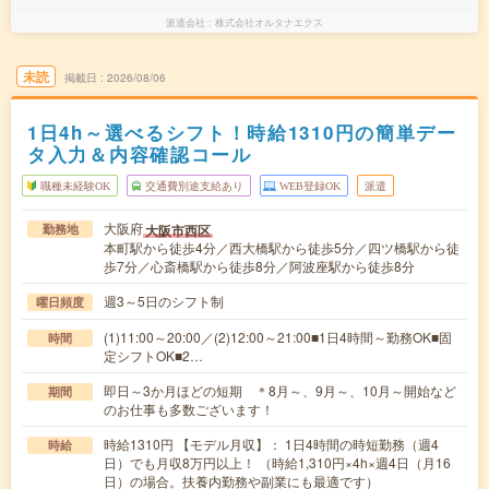
派遣会社
株式会社オルタナエクス
未読
掲載日
2026/08/06
1日4h～選べるシフト！時給1310円の簡単デー
タ入力＆内容確認コール
職種未経験OK
交通費別途支給あり
WEB登録OK
派遣
大阪府
大阪市西区
勤務地
本町駅から徒歩4分／西大橋駅から徒歩5分／四ツ橋駅から徒
歩7分／心斎橋駅から徒歩8分／阿波座駅から徒歩8分
週3～5日のシフト制
曜日頻度
(1)11:00～20:00／(2)12:00～21:00■1日4時間～勤務OK■固
時間
定シフトOK■2…
即日～3か月ほどの短期 ＊8月～、9月～、10月～開始など
期間
のお仕事も多数ございます！
時給1310円 【モデル月収】： 1日4時間の時短勤務（週4
時給
日）でも月収8万円以上！ （時給1,310円×4h×週4日（月16
日）の場合。扶養内勤務や副業にも最適です）