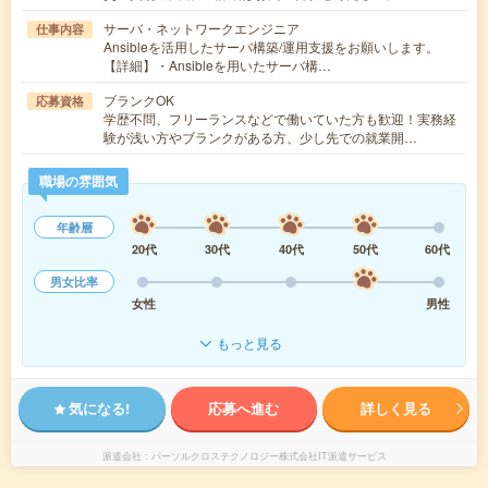
サーバ・ネットワークエンジニア
仕事内容
Ansibleを活用したサーバ構築/運用支援をお願いします。
【詳細】・Ansibleを用いたサーバ構…
ブランクOK
応募資格
学歴不問、フリーランスなどで働いていた方も歓迎！実務経
験が浅い方やブランクがある方、少し先での就業開…
職場の雰囲気
年齢層
20代
30代
40代
50代
60代
男女比率
女性
男性
もっと見る
気になる!
応募へ進む
詳しく見る
派遣会社
パーソルクロステクノロジー株式会社IT派遣サービス