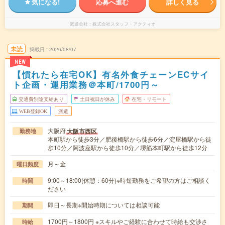
気になる!
応募へ進む
詳しく見る
派遣会社
株式会社スタッフ・アクティオ
未読
掲載日
2026/08/07
NEW
【慣れたら在宅OK】有名外食チェーンECサイ
ト企画・運用業務＠本町/1700円～
交通費別途支給あり
土日祝日が休み
在宅・リモート
WEB登録OK
派遣
大阪府
大阪市西区
勤務地
本町駅から徒歩3分／肥後橋駅から徒歩6分／淀屋橋駅から徒
歩10分／阿波座駅から徒歩10分／堺筋本町駅から徒歩12分
月～金
曜日頻度
9:00～18:00(休憩：60分)※時短勤務をご希望の方はご相談く
時間
ださい
即日～長期※開始時期については相談可能
期間
1700円～1800円 ※スキルやご経験に合わせて時給も交渉さ
時給