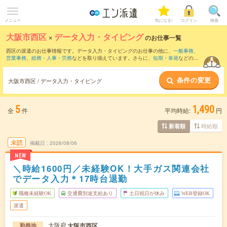
メニュー
気になる!
ログイン
検索
大阪市西区
×
データ入力・タイピング
のお仕事一覧
西区の派遣のお仕事情報です。データ入力・タイピングのお仕事の他に、
一般事務
、
営業事務
、
総務・人事・労務
などを取り揃えています。さらに、
短期
・
単発
などの期
間や、
職種未経験OK
などのこだわり条件で絞り込んでいただけます。職種辞典：
デー
タ入力・タイピングのお仕事とは？とは？
条件の変更
大阪市西区 / データ入力・タイピング
5
1,490
全
件
平均時給:
円
時給順
新着順
未読
掲載日
2026/08/06
NEW
＼時給1600円／未経験OK！大手ガス関連会社
でデータ入力＊17時台退勤
職種未経験OK
交通費別途支給あり
土日祝日が休み
WEB登録OK
派遣
大阪府
大阪市西区
勤務地