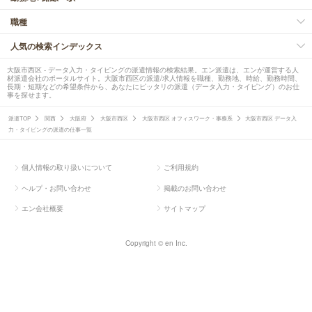
職種
人気の検索インデックス
大阪市西区 - データ入力・タイピングの派遣情報の検索結果。エン派遣は、エンが運営する人
材派遣会社のポータルサイト。大阪市西区の派遣/求人情報を職種、勤務地、時給、勤務時間、
長期・短期などの希望条件から、あなたにピッタリの派遣（データ入力・タイピング）のお仕
事を探せます。
派遣TOP
関西
大阪府
大阪市西区
大阪市西区 オフィスワーク・事務系
大阪市西区 データ入
力・タイピングの派遣の仕事一覧
個人情報の取り扱いについて
ご利用規約
ヘルプ・お問い合わせ
掲載のお問い合わせ
エン会社概要
サイトマップ
Copyright © en Inc.