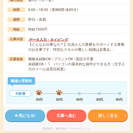
9:00～18:00（実8時間 休60分）
時間
即日～長期
期間
時給1500円
時給
データ入力・タイピング
仕事内容
【どんなお仕事なの？】社員さんの業務をサポートする事務
のお仕事です。特別なスキルや難しい知識は必要あ…
職種未経験OK / ブランクOK / 英語力不要
応募資格
未経験OK！└ パソコンの基本的な操作ができる方（文字入
力やメール送受信程度）
職場の雰囲気
年齢層
20代
30代
40代
50代
60代
気になる!
応募へ進む
詳しく見る
派遣会社
株式会社トライバルユニット