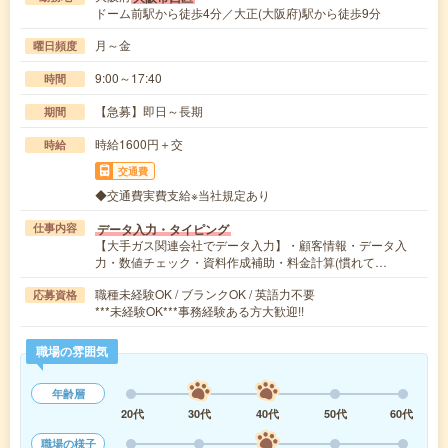
ドーム前駅から徒歩4分／大正(大阪府)駅から徒歩9分
月～金
曜日頻度
9:00～17:40
時間
【急募】即日～長期
期間
時給1600円＋交
時給
交通費
◆交通費実費支給※当社規定あり
データ入力・タイピング
仕事内容
【大手ガス関連会社でデータ入力】・顧客情報・データ入
力・数値チェック・資料作成補助・料金計算(慣れて…
職種未経験OK / ブランクOK / 英語力不要
応募資格
***未経験OK***事務経験ある方大歓迎!!
職場の雰囲気
年齢層
20代
30代
40代
50代
60代
職場の様子