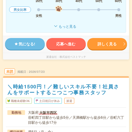
20代
30代
40代
50代
60代
男女比率
女性
男性
もっと見る
気になる!
応募へ進む
詳しく見る
派遣会社
株式会社ベストマッチ
未読
掲載日
2026/07/23
＼時給1500円！／難しいスキル不要！社員さ
んをサポートするこつこつ事務スタッフ
職種未経験OK
土日祝日が休み
派遣
大阪府
大阪市西区
勤務地
谷町四丁目駅から徒歩5分／天満橋駅から徒歩6分／谷町六丁
目駅から徒歩17分
週5日（月～金）
曜日頻度