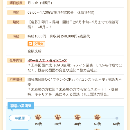
月～金（週5日）
曜日頻度
09:00～17:30(実働7時間30分 休憩1時間)
時間
【急募】即日～長期 開始日は8月中旬～9月までで相談可
期間
能！ ※8月～！
時給1600円 月収例 240,000円+残業代
時給
交通費
全額支給
データ入力・タイピング
仕事内容
＊工事図面作成（CAD使用）※メイン業務 L 1から作成では
なく、既存の図面の変更や追記＊協力会社と…
職種未経験OK / ブランクOK / パソコンスキル不要 / 英語力不
応募資格
要
＊未経験の方歓迎＊未経験の方でも安心スタート！・登録
時、キャリアを一緒に考える面談（TEL面談の場合…
職場の雰囲気
年齢層
20代
30代
40代
50代
60代