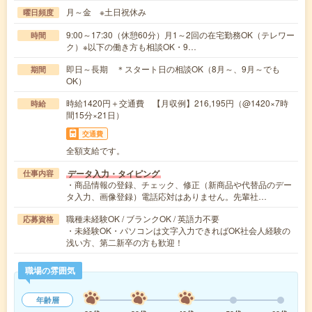
月～金 ※土日祝休み
曜日頻度
9:00～17:30（休憩60分）月1～2回の在宅勤務OK（テレワー
時間
ク）※以下の働き方も相談OK・9…
即日～長期 ＊スタート日の相談OK（8月～、9月～でも
期間
OK）
時給1420円＋交通費 【月収例】216,195円（@1420×7時
時給
間15分×21日）
交通費
全額支給です。
データ入力・タイピング
仕事内容
・商品情報の登録、チェック、修正（新商品や代替品のデー
タ入力、画像登録）電話応対はありません。先輩社…
職種未経験OK / ブランクOK / 英語力不要
応募資格
・未経験OK・パソコンは文字入力できればOK社会人経験の
浅い方、第二新卒の方も歓迎！
職場の雰囲気
年齢層