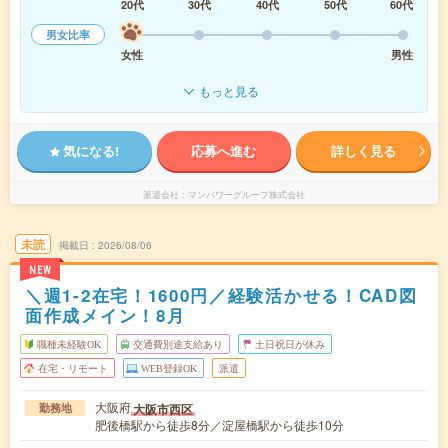
20代
30代
40代
50代
60代
男女比率
女性
男性
もっと見る
気になる!
応募へ進む
詳しく見る
派遣会社
マンパワーグループ株式会社
未読
掲載日
2026/08/06
NEW
＼週1-2在宅！1600円／経験活かせる！CAD図
面作成メイン！8月
職種未経験OK
交通費別途支給あり
土日祝日が休み
在宅・リモート
WEB登録OK
派遣
大阪府
大阪市西区
勤務地
肥後橋駅から徒歩8分／淀屋橋駅から徒歩10分