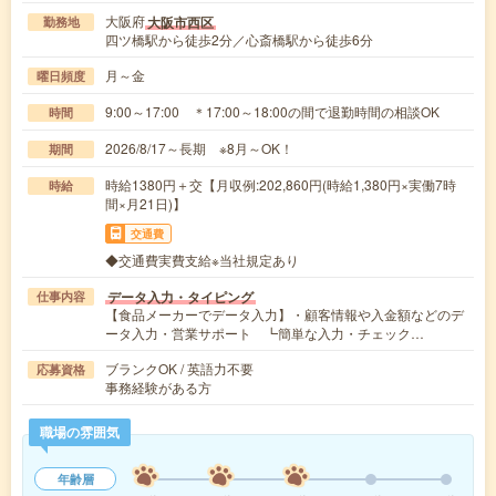
大阪府
大阪市西区
勤務地
四ツ橋駅から徒歩2分／心斎橋駅から徒歩6分
月～金
曜日頻度
9:00～17:00 ＊17:00～18:00の間で退勤時間の相談OK
時間
2026/8/17～長期 ※8月～OK！
期間
時給1380円＋交【月収例:202,860円(時給1,380円×実働7時
時給
間×月21日)】
交通費
◆交通費実費支給※当社規定あり
データ入力・タイピング
仕事内容
【食品メーカーでデータ入力】・顧客情報や入金額などのデ
ータ入力・営業サポート ┗簡単な入力・チェック…
ブランクOK / 英語力不要
応募資格
事務経験がある方
職場の雰囲気
年齢層