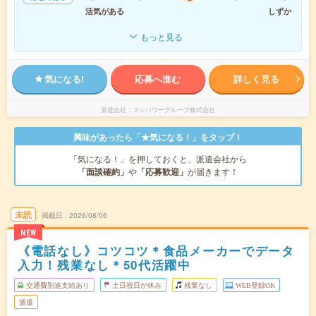
活気がある
しずか
もっと見る
気になる!
応募へ進む
詳しく見る
派遣会社
マンパワーグループ株式会社
興味があったら「★気になる！」をタップ！
「気になる！」を押しておくと、派遣会社から
「面談確約」
や
「応募歓迎」
が届きます！
未読
掲載日
2026/08/06
NEW
《電話なし》コツコツ＊食品メーカーでデータ
入力！残業なし＊50代活躍中
交通費別途支給あり
土日祝日が休み
残業なし
WEB登録OK
派遣