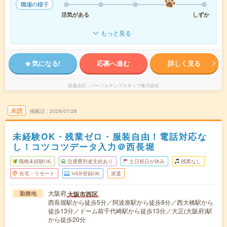
職場の様子
活気がある
しずか
もっと見る
気になる!
応募へ進む
詳しく見る
派遣会社
パーソルテンプスタッフ株式会社
未読
掲載日
2026/07/28
未経験OK・残業ゼロ・服装自由！電話対応な
し！コツコツデータ入力＠西長堀
職種未経験OK
交通費別途支給あり
土日祝日が休み
残業なし
在宅・リモート
WEB登録OK
派遣
大阪府
大阪市西区
勤務地
西長堀駅から徒歩5分／阿波座駅から徒歩8分／西大橋駅から
徒歩13分／ドーム前千代崎駅から徒歩13分／大正(大阪府)駅
から徒歩20分