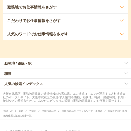
勤務地
でお仕事情報をさがす
こだわり
でお仕事情報をさがす
人気のワード
でお仕事情報をさがす
勤務地 / 路線・駅
職種
人気の検索インデックス
大阪市此花区 - 事務的軽作業の派遣情報の検索結果。エン派遣は、エンが運営する人材派遣会
社のポータルサイト。大阪市此花区の派遣/求人情報を職種、勤務地、時給、勤務時間、長期・
短期などの希望条件から、あなたにピッタリの派遣（事務的軽作業）のお仕事を探せます。
派遣TOP
関西
大阪府
大阪市此花区
大阪市此花区 オフィスワーク・事務系
大阪市此花区 事務
的軽作業の派遣の仕事一覧