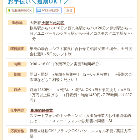
お手伝い＼短期OK！／
職種未経験OK
WEB登録OK
派遣
大阪府
大阪市此花区
勤務地
桜島駅からバス10分／西九条駅からバス20分／夢洲駅から---
分／ユニバーサルシティ駅から---分／コスモスクエア駅から-
--分
単発の場合…シフト状況に合わせて相談 短期の場合…土日祝
曜日頻度
含む週3～5日のシフト制
9:00～18:00（休憩75分／実働7時間45分）
時間
即日～開始 ※短期も募集中！（2～6ヶ月程度） ※長期のご
期間
希望などもご相談ください！
時給1430円～ ※日払い・週払いOK（当社規定あり）※日収
時給
1万円以上稼げる！（日収例：時給1450円×7.75時間=11,237
円）
事務的軽作業
仕事内容
スマートフォンのキッティング・入出荷作業のお仕事具体的
には・・・・スマートフォンの説明書の同梱・SI…
職種未経験OK / ブランクOK / パソコンスキル不要 / 英語力不
応募資格
要