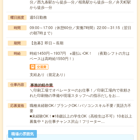
分／西九条駅から徒歩---分／桜島駅から徒歩---分／弁天町駅
から徒歩---分
週5日勤務
曜日頻度
09:00～17:00（休憩60分／実働7時間）22:00～31:15（翌日
時間
の朝7時まで）
【急募】即日～長期
期間
時給1450円～1937円 ※週払いOK！ （夜勤シフトの方は
時給
ベースは高時給1550円！）
交通費
支給あり（規定あり）
事務的軽作業
仕事内容
＼印刷工場でオペレーターのお仕事！／印刷工場内で依頼さ
れた印刷物の準備や現場スタッフへの指示だしをお…
職種未経験OK / ブランクOK / パソコンスキル不要 / 英語力不
応募資格
要
■未経験OK！■18歳以上の学生OK（高校生は不可）10名以上
募集中＊お仕事チャンス沢山！フリーター…
職場の雰囲気