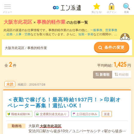
メニュー
気になる!
ログイン
検索
大阪市此花区
×
事務的軽作業
のお仕事一覧
此花区の派遣のお仕事情報です。事務的軽作業のお仕事の他に、
一般事務
、
営業事務
、
総務・人事・労務
などを取り揃えています。さらに、
短期
・
単発
などの期間や、
職
種未経験OK
などのこだわり条件で絞り込んでいただけます。
条件の変更
大阪市此花区 / 事務的軽作業
2
1,425
全
件
平均時給:
円
時給順
新着順
未読
掲載日
2026/07/28
＜夜勤で稼げる！最高時給1937円！＞印刷オ
ペレーター募集！週払いOK！
職種未経験OK
交通費別途支給あり
土日祝日が休み
派遣
大阪府
大阪市此花区
勤務地
安治川口駅から徒歩10分／ユニバーサルシティ駅から徒歩---