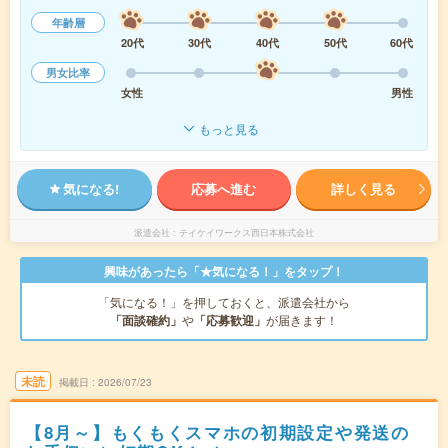
年齢層
20代
30代
40代
50代
60代
男女比率
女性
男性
もっと見る
気になる!
応募へ進む
詳しく見る
派遣会社
テイケイワークス西日本株式会社
興味があったら「★気になる！」をタップ！
「気になる！」を押しておくと、派遣会社から
「面談確約」
や
「応募歓迎」
が届きます！
未読
掲載日
2026/07/23
【8月～】もくもくスマホの初期設定や発送の