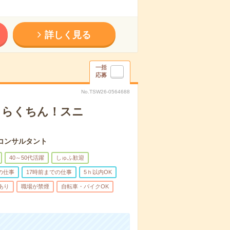
詳しく見る
一括
応募
No.TSW26-0564688
！らくちん！スニ
コンサルタント
40～50代活躍
しゅふ歓迎
の仕事
17時前までの仕事
5ｈ以内OK
あり
職場が禁煙
自転車・バイクOK