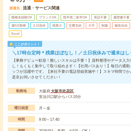
流通・サービス関連
派遣先
職種未経験OK
ブランクOK
既卒第二新卒OK
英語不要
履歴書不要
週5日勤務
土日祝休
残業少
交費支給
大手
制服
服装自由
Excel
ここがポイント！
＼17時台定時＊残業ほぼなし！／土日祝休みで週末はし
【事務デビュー歓迎！難しいスキルは不要！】資料整理やデータ入力
し！もくもく集中して取り組めます！【社用バスあり！】毎日の通勤
ッフが活躍中です。【来社不要の電話登録実施中！】スキマ時間でか
是非お伺いさせてください！
勤務地
大阪府
大阪市此花区
安治川口駅からバス10分
曜日頻度
月～金
時間
9:00～17:40
期間
2026/9/1～長期 ※9月～OK！