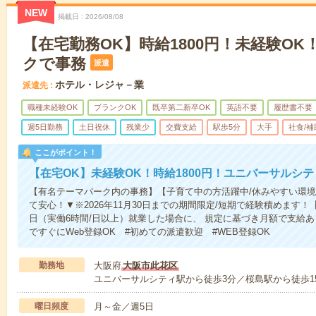
NEW
掲載日
2026/08/08
【在宅勤務OK】時給1800円！未経験O
クで事務
派遣
ホテル・レジャ－業
派遣先
職種未経験OK
ブランクOK
既卒第二新卒OK
英語不要
履歴書不要
週5日勤務
土日祝休
残業少
交費支給
駅歩5分
大手
社食/補
ここがポイント！
【在宅OK】未経験OK！時給1800円！ユニバーサルシ
【有名テーマパーク内の事務】【子育て中の方活躍中/休みやすい環境
て安心！▼※2026年11月30日までの期間限定/短期で経験積めます
日（実働6時間/日以上）就業した場合に、 規定に基づき月額で支給
ですぐにWeb登録OK #初めての派遣歓迎 #WEB登録OK
勤務地
大阪府
大阪市此花区
ユニバーサルシティ駅から徒歩3分／桜島駅から徒歩1
曜日頻度
月～金／週5日