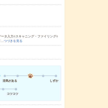
データ入力○スキャニング・ファイリング○
署…
つづきを見る
活気がある
しずか
コツコツ