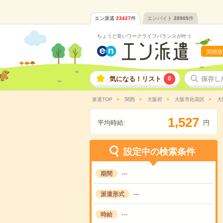
エン派遣
23427
件
エンバイト
28905
件
ちょうど良いワークライフバランスが叶う
関西版
気になる！リスト
0
保存し
派遣TOP
関西
大阪府
大阪市此花区
大
,
1
5
2
7
平均時給:
円
設定中の検索条件
期間
---
派遣形式
---
時給
---