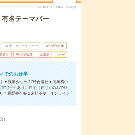
No.RFFK260804757D/関西
K！有名テーマパー
在宅・リモートワーク
WEB登録OK
助あり
職場が禁煙
派遣多
Excel
ティでのお仕事
】▼残業少なめ/17時台退社▼同業務い
！【在宅手当あり】自宅（在宅）のみで終
あり＊履歴書不要＆来社不要、オンライン
5分