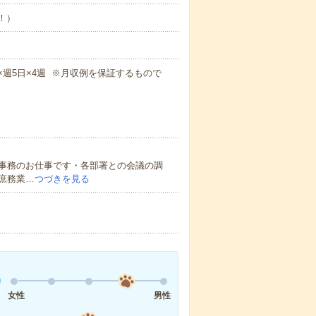
め！）
！
5m×週5日×4週 ※月収例を保証するもので
事務のお仕事です・各部署との会議の調
庶務業…
つづきを見る
女性
男性