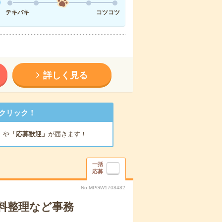
テキパキ
コツコツ
詳しく見る
クリック！
」
や
「応募歓迎」
が届きます！
一括
応募
No.MPGW1708482
料整理など事務