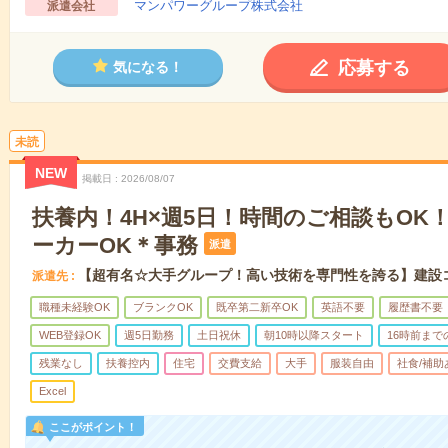
マンパワーグループ株式会社
派遣会社
応募する
気になる！
未読
NEW
掲載日
2026/08/07
扶養内！4H×週5日！時間のご相談もOK
ーカーOK＊事務
派遣
【超有名☆大手グループ！高い技術を専門性を誇る】建設
派遣先
職種未経験OK
ブランクOK
既卒第二新卒OK
英語不要
履歴書不要
WEB登録OK
週5日勤務
土日祝休
朝10時以降スタート
16時前まで
残業なし
扶養控内
住宅
交費支給
大手
服装自由
社食/補助
Excel
ここがポイント！