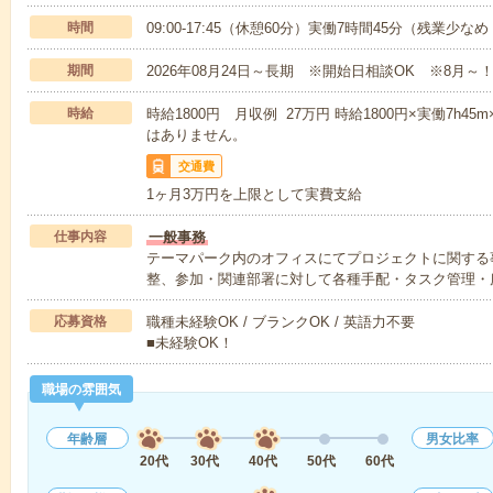
時間
09:00-17:45（休憩60分）実働7時間45分（残業少な
期間
2026年08月24日～長期 ※開始日相談OK ※8月～
時給
時給1800円 月収例 27万円 時給1800円×実働7h4
はありません。
交通費
1ヶ月3万円を上限として実費支給
仕事内容
一般事務
テーマパーク内のオフィスにてプロジェクトに関する
整、参加・関連部署に対して各種手配・タスク管理・
応募資格
職種未経験OK / ブランクOK / 英語力不要
■未経験OK！
職場の雰囲気
年齢層
男女比率
20代
30代
40代
50代
60代