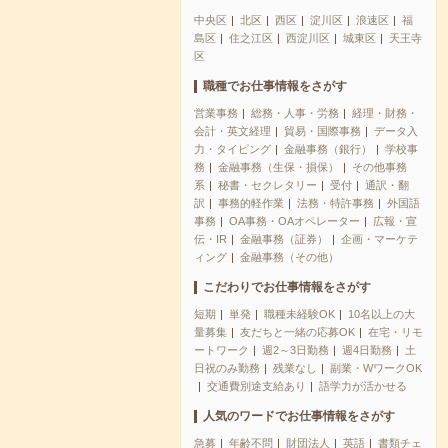
中央区
北区
西区
淀川区
浪速区
福
島区
住之江区
西淀川区
城東区
天王寺
区
職種でお仕事情報をさがす
営業事務
総務・人事・労務
経理・財務・
会計・英文経理
貿易・国際事務
データ入
力・タイピング
金融事務（銀行）
学校事
務
金融事務（生保・損保）
その他事務
系
秘書・セクレタリー
受付
通訳・翻
訳
事務的軽作業
法務・特許事務
外国語
事務
OA事務・OAオペレーター
広報・宣
伝・IR
金融事務（証券）
企画・マーケテ
ィング
金融事務（その他）
こだわりでお仕事情報をさがす
短期
単発
職種未経験OK
10名以上の大
量募集
友だちと一緒の応募OK
在宅・リモ
ートワーク
週2～3日勤務
週4日勤務
土
日祝のみ勤務
残業なし
副業・WワークOK
交通費別途支給あり
語学力が活かせる
人気のワードでお仕事情報をさがす
急募
年齢不問
財団法人
英語
書類チェ