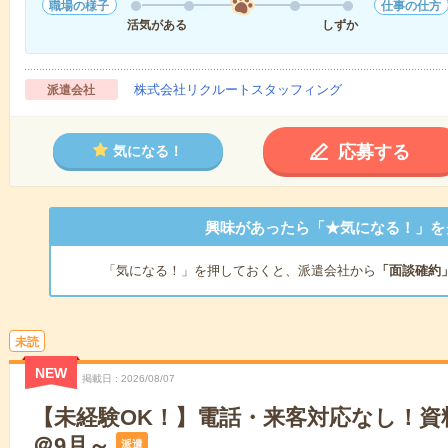
職場の様子
仕事の仕方
活気がある
しずか
株式会社リクルートスタッフィング
派遣会社
応募する
気になる！
興味があったら「★気になる！」を
「気になる！」を押しておくと、派遣会社から
「面談確約
未読
NEW
掲載日
2026/08/07
【未経験OK！】電話・来客対応なし！資
＠9月～
派遣