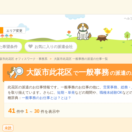
ヘル
エリア変更
た希望条件
お気に入りの派遣会社
阪市此花区 オフィスワーク・事務系
大阪市此花区 一般事務の派遣の仕事一覧
大阪市此花区
一般事務
で
の派遣の
此花区の派遣のお仕事情報です。一般事務のお仕事の他に、
営業事務
、
総務・
を取り揃えています。さらに、
短期
・
単発
などの期間や、
職種未経験OK
など
種辞典：
一般事務のお仕事とは？とは？
41
1
30
件中
～
件を表示中
未読