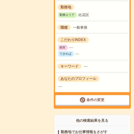
勤務地
此花区
勤務エリア
職種
一般事務
こだわりINDEX
---
絶対
---
できれば
キーワード
---
あなたのプロフィール
---
条件の変更
他の検索結果を見る
勤務地でお仕事情報をさがす