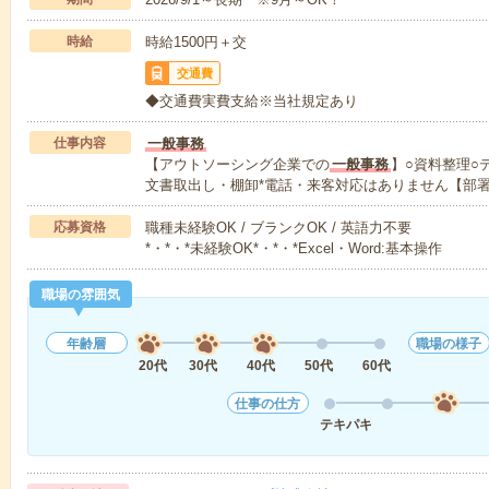
時給
時給1500円＋交
交通費
◆交通費実費支給※当社規定あり
仕事内容
一般事務
【アウトソーシング企業での
一般事務
】○資料整理○
文書取出し・棚卸*電話・来客対応はありません【部
応募資格
職種未経験OK / ブランクOK / 英語力不要
*・*・*未経験OK*・*・*Excel・Word:基本操作
職場の雰囲気
年齢層
職場の様子
20代
30代
40代
50代
60代
仕事の仕方
テキパキ