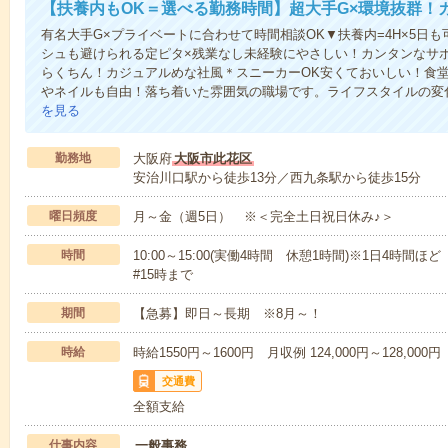
【扶養内もOK＝選べる勤務時間】超大手G×環境抜群！
有名大手G×プライベートに合わせて時間相談OK▼扶養内=4H×5日も可
シュも避けられる定ピタ×残業なし未経験にやさしい！カンタンなサ
らくちん！カジュアルめな社風＊スニーカーOK安くておいしい！食
やネイルも自由！落ち着いた雰囲気の職場です。ライフスタイルの変
を見る
勤務地
大阪府
大阪市此花区
安治川口駅から徒歩13分／西九条駅から徒歩15分
曜日頻度
月～金（週5日） ※＜完全土日祝日休み♪＞
時間
10:00～15:00(実働4時間 休憩1時間)※1日4時間ほ
#15時まで
期間
【急募】即日～長期 ※8月～！
時給
時給1550円～1600円 月収例 124,000円～128,000円
交通費
全額支給
仕事内容
一般事務