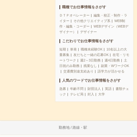
職種でお仕事情報をさがす
ＤＴＰオペレーター
編集・校正・制作・ラ
イター
その他クリエイティブ系
WEB制
作・編集・コーダー
WEBデザイン（WEBデ
ザイナー）
デザイナー
こだわりでお仕事情報をさがす
短期
単発
職種未経験OK
10名以上の大
量募集
友だちと一緒の応募OK
在宅・リモ
ートワーク
週2～3日勤務
週4日勤務
土
日祝のみ勤務
残業なし
副業・WワークOK
交通費別途支給あり
語学力が活かせる
人気のワードでお仕事情報をさがす
急募
年齢不問
財団法人
英語
書類チェ
ック
テレビ局
封入
大学
勤務地 / 路線・駅