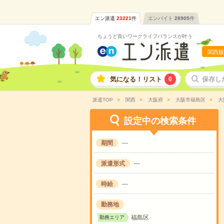
エン派遣
23221
件
エンバイト
28905
件
ちょうど良いワークライフバランスが叶う
関西版
気になる！リスト
0
保存し
派遣TOP
関西
大阪府
大阪市福島区
大
設定中の検索条件
期間
---
派遣形式
---
時給
---
勤務地
福島区
勤務エリア