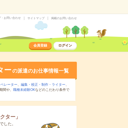
プ・お問い合わせ
サイトマップ
掲載のお問い合わせ
会員登録
ログイン
ター
の派遣のお仕事情報一覧
オペレーター
、
編集・校正・制作・ライター
、
期間や、
職種未経験OK
などのこだわり条件で
？
レクター
」
でした。