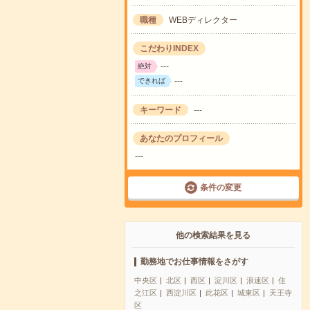
職種
WEBディレクター
こだわりINDEX
---
絶対
---
できれば
キーワード
---
あなたのプロフィール
---
条件の変更
他の検索結果を見る
勤務地でお仕事情報をさがす
中央区
北区
西区
淀川区
浪速区
住
之江区
西淀川区
此花区
城東区
天王寺
区