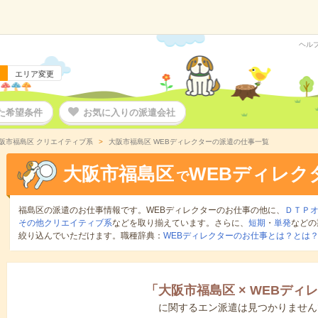
ヘル
エリア変更
た希望条件
お気に入りの派遣会社
阪市福島区 クリエイティブ系
大阪市福島区 WEBディレクターの派遣の仕事一覧
大阪市福島区
WEBディレク
で
福島区の派遣のお仕事情報です。WEBディレクターのお仕事の他に、
ＤＴＰ
その他クリエイティブ系
などを取り揃えています。さらに、
短期
・
単発
などの
絞り込んでいただけます。職種辞典：
WEBディレクターのお仕事とは？とは
「
大阪市福島区
×
WEBディ
に関するエン派遣は見つかりません