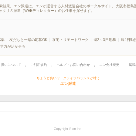
の検索結果。エン派遣は、エンが運営する人材派遣会社のポータルサイト。大阪市福島
ッタリの派遣（WEBディレクター）のお仕事を探せます。
募集
友だちと一緒の応募OK
在宅・リモートワーク
週2～3日勤務
週4日勤
学力が活かせる
り扱いについて
ご利用規約
ヘルプ・お問い合わせ
エン会社概要
掲載
ちょうど良いワークライフバランスが叶う
エン派遣
Copyright © en Inc.