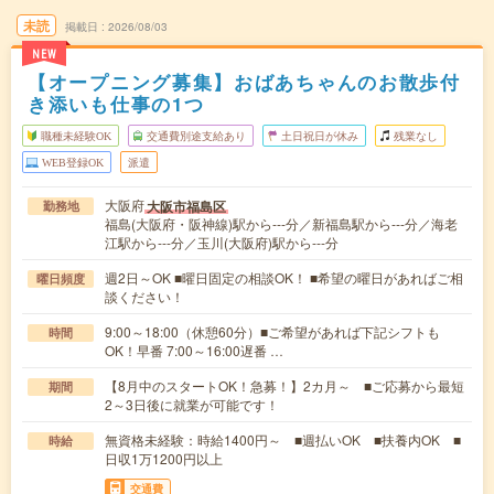
未読
掲載日
2026/08/03
NEW
【オープニング募集】おばあちゃんのお散歩付
き添いも仕事の1つ
職種未経験OK
交通費別途支給あり
土日祝日が休み
残業なし
WEB登録OK
派遣
大阪府
大阪市福島区
勤務地
福島(大阪府・阪神線)駅から---分／新福島駅から---分／海老
江駅から---分／玉川(大阪府)駅から---分
週2日～OK ■曜日固定の相談OK！ ■希望の曜日があればご相
曜日頻度
談ください！
9:00～18:00（休憩60分）■ご希望があれば下記シフトも
時間
OK！早番 7:00～16:00遅番 …
【8月中のスタートOK！急募！】2カ月～ ■ご応募から最短
期間
2～3日後に就業が可能です！
無資格未経験：時給1400円～ ■週払いOK ■扶養内OK ■
時給
日収1万1200円以上
交通費