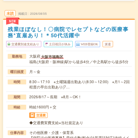
未読
掲載日
2026/08/05
NEW
残業ほぼなし！〇病院でレセプトなどの医療事
務*直雇あり！＊50代活躍中
交通費別途支給あり
土日祝日が休み
WEB登録OK
派遣
大阪府
大阪市福島区
勤務地
福島(大阪府・阪神線)駅から徒歩4分／中之島駅から徒歩5分
月～金
曜日頻度
8:30～17:10 ※土曜隔週出勤あり(8:30～12:00) ※月1～2回
時間
程度の早出出勤あり(7…
2026/8/17～長期 ※8月～OK！
期間
時給1600円＋交
時給
交通費
◆交通費実費支給※当社規定あり
その他医療・介護・保育系
仕事内容
【病院での医療事務】受付点数(料金)計算電話対応*内線メイ