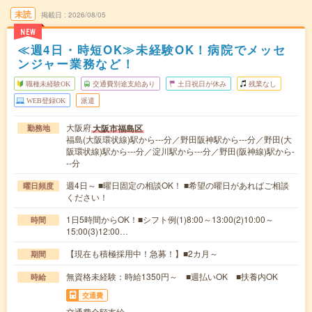
未読
掲載日
2026/08/05
NEW
≪週4日・時短OK≫未経験OK！病院でメッセ
ンジャー業務など！
職種未経験OK
交通費別途支給あり
土日祝日が休み
残業なし
WEB登録OK
派遣
大阪府
大阪市福島区
勤務地
福島(大阪環状線)駅から---分／野田阪神駅から---分／野田(大
阪環状線)駅から---分／淀川駅から---分／野田(阪神線)駅から-
--分
週4日～ ■曜日固定の相談OK！ ■希望の曜日があればご相談
曜日頻度
ください！
1日5時間からOK！■シフト例(1)8:00～13:00(2)10:00～
時間
15:00(3)12:00…
【現在も積極採用中！急募！】■2カ月～
期間
無資格未経験：時給1350円～ ■週払いOK ■扶養内OK
時給
交通費
交通費全額支給