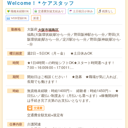
Welcome！＊ケアスタッフ
職種未経験OK
交通費別途支給あり
土日祝日が休み
残業なし
WEB登録OK
派遣
大阪府
大阪市福島区
勤務地
福島(大阪環状線)駅から---分／野田阪神駅から---分／野田(大
阪環状線)駅から---分／淀川駅から---分／野田(阪神線)駅から-
--分
週2日～5日OK（月～金） ★土日休みOK
曜日頻度
★1日4時間～の時短シフトOK★スタート時間選べます！
時間
7:00～16:009:00～17:0011:…
開始日はご相談ください！ ★急募 ★職場が気に入れば、
期間
長期でも働けます！
無資格未経験：時給1400円～ 経験者：時給1450円～ ★
時給
日払い／週払い制度あり（月払いも選べます）※稼働開始時
は手続き完了次第のお支払いとなります。
交通費
交通費全額支給※規定有
介護関連
仕事内容