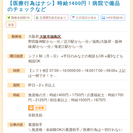
【医療行為はナシ】時給1400円！病院で備品
のチェックなど
職種未経験OK
交通費別途支給あり
土日祝日が休み
WEB登録OK
派遣
大阪府
大阪市福島区
勤務地
野田阪神駅から---分／淀川駅から---分／福島(大阪府・阪神
線)駅から---分／海老江駅から---分
シフト制（月～日） ※平日のみなどの相談もOK ※週3なども
曜日頻度
相談OK
【シフト例】07:00～16:0009:00～18:0017:00～09:00※ 上記
時間
は一例です！そ…
即日～2ヶ月以上
期間
無資格の方：時給1400円～1750円 / 介護福祉士：時給1700
時給
円～2125円 / 初任者以上：時給1500円～1875円
交通費
全額支給
看護助手
仕事内容
＼無資格・未経験OKの看護助手／医療行為は一切行わない