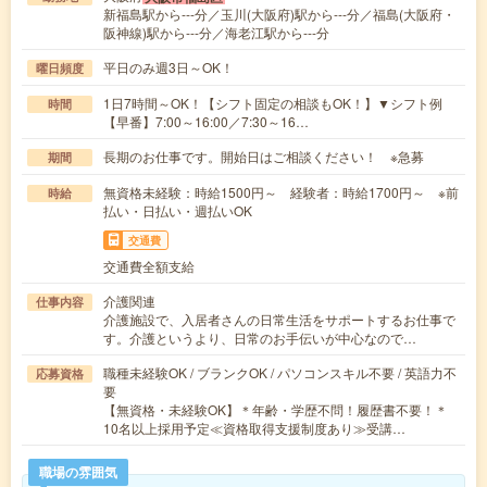
新福島駅から---分／玉川(大阪府)駅から---分／福島(大阪府・
阪神線)駅から---分／海老江駅から---分
平日のみ週3日～OK！
曜日頻度
1日7時間～OK！【シフト固定の相談もOK！】▼シフト例
時間
【早番】7:00～16:00／7:30～16…
長期のお仕事です。開始日はご相談ください！ ※急募
期間
無資格未経験：時給1500円～ 経験者：時給1700円～ ※前
時給
払い・日払い・週払いOK
交通費
交通費全額支給
介護関連
仕事内容
介護施設で、入居者さんの日常生活をサポートするお仕事で
す。介護というより、日常のお手伝いが中心なので…
職種未経験OK / ブランクOK / パソコンスキル不要 / 英語力不
応募資格
要
【無資格・未経験OK】＊年齢・学歴不問！履歴書不要！＊
10名以上採用予定≪資格取得支援制度あり≫受講…
職場の雰囲気