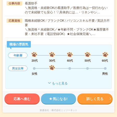
看護助手
仕事内容
＼無資格・未経験OKの看護助手／医療行為は一切行わない
ので未経験でも安心！▽具体的には…・リネンやシ…
職種未経験OK / ブランクOK / パソコンスキル不要 / 英語力不
応募資格
要
＼無資格＊未経験OK／★年齢不問・ブランクOK★履歴書不
要・来社不要（電話登録OK）★社会保険完備＼…
職場の雰囲気
年齢層
20代
30代
40代
50代
60代
男女比率
女性
男性
もっと見る
応募へ進む
気になる!
詳しく見る
派遣会社
株式会社ニッソーネット