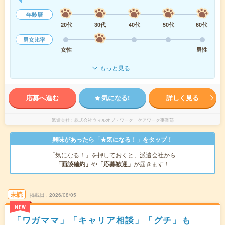
年齢層
20代
30代
40代
50代
60代
男女比率
女性
男性
もっと見る
応募へ進む
気になる!
詳しく見る
派遣会社
株式会社ウィルオブ・ワーク ケアワーク事業部
興味があったら「★気になる！」をタップ！
「気になる！」を押しておくと、派遣会社から
「面談確約」
や
「応募歓迎」
が届きます！
未読
掲載日
2026/08/05
NEW
「ワガママ」「キャリア相談」「グチ」も