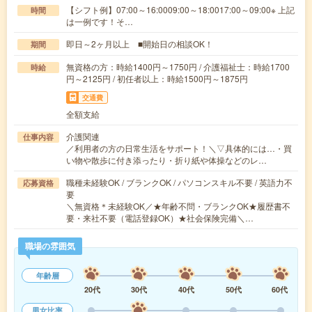
【シフト例】07:00～16:0009:00～18:0017:00～09:00※ 上記
時間
は一例です！そ…
即日～2ヶ月以上 ■開始日の相談OK！
期間
無資格の方：時給1400円～1750円 / 介護福祉士：時給1700
時給
円～2125円 / 初任者以上：時給1500円～1875円
交通費
全額支給
介護関連
仕事内容
／利用者の方の日常生活をサポート！＼▽具体的には…・買
い物や散歩に付き添ったり・折り紙や体操などのレ…
職種未経験OK / ブランクOK / パソコンスキル不要 / 英語力不
応募資格
要
＼無資格＊未経験OK／★年齢不問・ブランクOK★履歴書不
要・来社不要（電話登録OK）★社会保険完備＼…
職場の雰囲気
年齢層
20代
30代
40代
50代
60代
男女比率