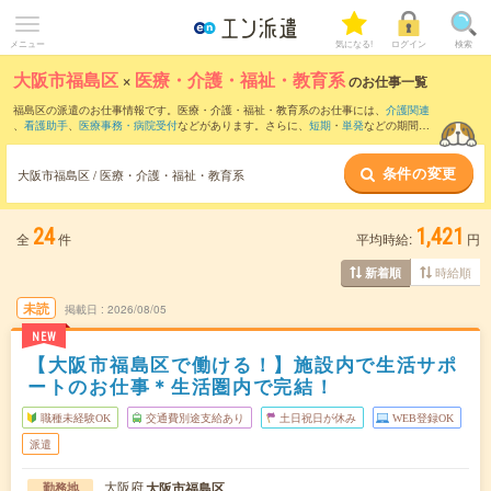
メニュー
気になる!
ログイン
検索
大阪市福島区
×
医療・介護・福祉・教育系
のお仕事一覧
福島区の派遣のお仕事情報です。医療・介護・福祉・教育系のお仕事には、
介護関連
、
看護助手
、
医療事務・病院受付
などがあります。さらに、
短期
・
単発
などの期間
や、
職種未経験OK
などのこだわり条件で絞り込んでいただけます。
条件の変更
大阪市福島区 / 医療・介護・福祉・教育系
24
1,421
全
件
平均時給:
円
時給順
新着順
未読
掲載日
2026/08/05
NEW
【大阪市福島区で働ける！】施設内で生活サポ
ートのお仕事＊生活圏内で完結！
職種未経験OK
交通費別途支給あり
土日祝日が休み
WEB登録OK
派遣
大阪府
大阪市福島区
勤務地