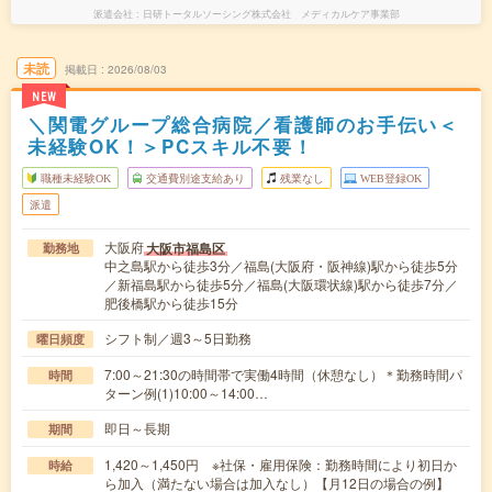
派遣会社
日研トータルソーシング株式会社 メディカルケア事業部
未読
掲載日
2026/08/03
NEW
＼関電グループ総合病院／看護師のお手伝い＜
未経験OK！＞PCスキル不要！
職種未経験OK
交通費別途支給あり
残業なし
WEB登録OK
派遣
大阪府
大阪市福島区
勤務地
中之島駅から徒歩3分／福島(大阪府・阪神線)駅から徒歩5分
／新福島駅から徒歩5分／福島(大阪環状線)駅から徒歩7分／
肥後橋駅から徒歩15分
シフト制／週3～5日勤務
曜日頻度
7:00～21:30の時間帯で実働4時間（休憩なし）＊勤務時間パ
時間
ターン例(1)10:00～14:00…
即日～長期
期間
1,420～1,450円 ※社保・雇用保険：勤務時間により初日か
時給
ら加入（満たない場合は加入なし）【月12日の場合の例】