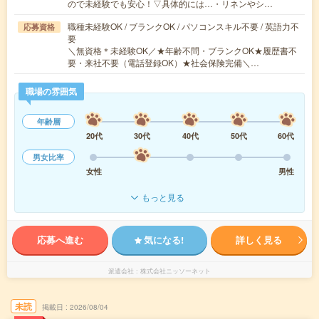
ので未経験でも安心！▽具体的には…・リネンやシ…
職種未経験OK / ブランクOK / パソコンスキル不要 / 英語力不
応募資格
要
＼無資格＊未経験OK／★年齢不問・ブランクOK★履歴書不
要・来社不要（電話登録OK）★社会保険完備＼…
職場の雰囲気
年齢層
20代
30代
40代
50代
60代
男女比率
女性
男性
もっと見る
応募へ進む
気になる!
詳しく見る
派遣会社
株式会社ニッソーネット
未読
掲載日
2026/08/04