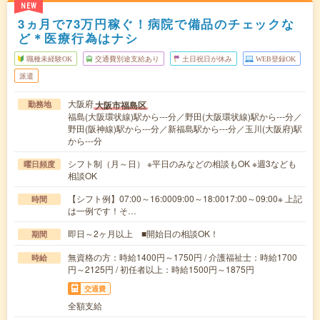
NEW
3ヵ月で73万円稼ぐ！病院で備品のチェックな
ど＊医療行為はナシ
職種未経験OK
交通費別途支給あり
土日祝日が休み
WEB登録OK
派遣
大阪府
大阪市福島区
勤務地
福島(大阪環状線)駅から---分／野田(大阪環状線)駅から---分／
野田(阪神線)駅から---分／新福島駅から---分／玉川(大阪府)駅
から---分
シフト制（月～日） ※平日のみなどの相談もOK ※週3なども
曜日頻度
相談OK
【シフト例】07:00～16:0009:00～18:0017:00～09:00※ 上記
時間
は一例です！そ…
即日～2ヶ月以上 ■開始日の相談OK！
期間
無資格の方：時給1400円～1750円 / 介護福祉士：時給1700
時給
円～2125円 / 初任者以上：時給1500円～1875円
交通費
全額支給