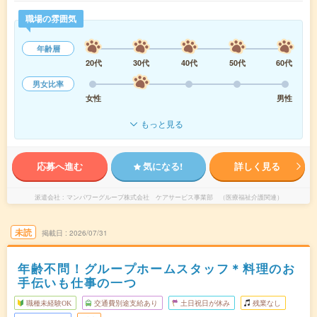
職場の雰囲気
年齢層
20代
30代
40代
50代
60代
男女比率
女性
男性
もっと見る
応募へ進む
気になる!
詳しく見る
派遣会社
マンパワーグループ株式会社 ケアサービス事業部 （医療福祉介護関連）
未読
掲載日
2026/07/31
年齢不問！グループホームスタッフ＊料理のお
手伝いも仕事の一つ
職種未経験OK
交通費別途支給あり
土日祝日が休み
残業なし