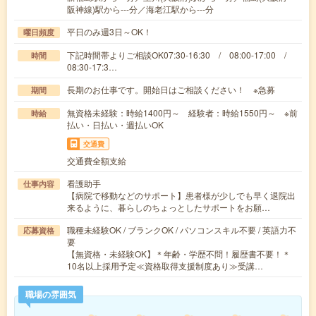
阪神線)駅から---分／海老江駅から---分
平日のみ週3日～OK！
曜日頻度
下記時間帯よりご相談OK07:30-16:30 / 08:00-17:00 /
時間
08:30-17:3…
長期のお仕事です。開始日はご相談ください！ ※急募
期間
無資格未経験：時給1400円～ 経験者：時給1550円～ ※前
時給
払い・日払い・週払いOK
交通費
交通費全額支給
看護助手
仕事内容
【病院で移動などのサポート】患者様が少しでも早く退院出
来るように、暮らしのちょっとしたサポートをお願…
職種未経験OK / ブランクOK / パソコンスキル不要 / 英語力不
応募資格
要
【無資格・未経験OK】＊年齢・学歴不問！履歴書不要！＊
10名以上採用予定≪資格取得支援制度あり≫受講…
職場の雰囲気