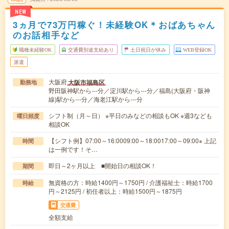
NEW
3ヵ月で73万円稼ぐ！未経験OK＊おばあちゃん
のお話相手など
職種未経験OK
交通費別途支給あり
土日祝日が休み
WEB登録OK
派遣
大阪府
大阪市福島区
勤務地
野田阪神駅から---分／淀川駅から---分／福島(大阪府・阪神
線)駅から---分／海老江駅から---分
シフト制（月～日） ※平日のみなどの相談もOK ※週3なども
曜日頻度
相談OK
【シフト例】07:00～16:0009:00～18:0017:00～09:00※ 上記
時間
は一例です！そ…
即日～2ヶ月以上 ■開始日の相談OK！
期間
無資格の方：時給1400円～1750円 / 介護福祉士：時給1700
時給
円～2125円 / 初任者以上：時給1500円～1875円
交通費
全額支給