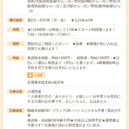
福島(大阪環状線)駅から---分／野田阪神駅から---分／野田(大
阪環状線)駅から---分／淀川駅から---分／野田(阪神線)駅から-
--分
週2日～5日OK（月～金） ★土日休みOK
曜日頻度
★1日4時間～の時短シフトOK★スタート時間選べます！
時間
7:00～16:009:00～17:0011:…
開始日はご相談ください！ ★急募 ★職場が気に入れば、
期間
長期でも働けます！
無資格未経験：時給1400円～ 経験者：時給1450円～★日
時給
払い／週払い制度あり（月払いも選べます）※稼働開始時は
手続き完了次第のお支払いとなります。
交通費
交通費全額支給※規定有
介護関連
仕事内容
＊入居者の方の「ありがとう」が嬉しい＊お年寄りを笑顔に
する介護のお仕事です。おじいちゃん、おばあちゃ…
職種未経験OK / ブランクOK / パソコンスキル不要 / 英語力不
応募資格
要
無資格・未経験OK年齢不問★10名以上採用予定★履歴書は
不要です▽応募後の流れ1)翌営業日までに担当…