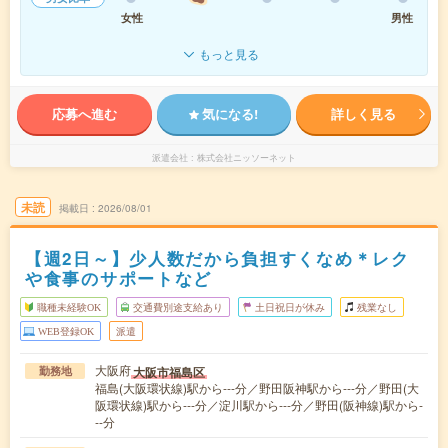
女性
男性
もっと見る
応募へ進む
気になる!
詳しく見る
派遣会社
株式会社ニッソーネット
未読
掲載日
2026/08/01
【週2日～】少人数だから負担すくなめ＊レク
や食事のサポートなど
職種未経験OK
交通費別途支給あり
土日祝日が休み
残業なし
WEB登録OK
派遣
大阪府
大阪市福島区
勤務地
福島(大阪環状線)駅から---分／野田阪神駅から---分／野田(大
阪環状線)駅から---分／淀川駅から---分／野田(阪神線)駅から-
--分