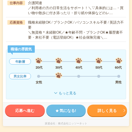
介護関連
仕事内容
／利用者の方の日常生活をサポート！＼▽具体的には…・買
い物や散歩に付き添ったり・折り紙や体操などのレ…
職種未経験OK / ブランクOK / パソコンスキル不要 / 英語力不
応募資格
要
＼無資格＊未経験OK／★年齢不問・ブランクOK★履歴書不
要・来社不要（電話登録OK）★社会保険完備＼…
職場の雰囲気
年齢層
20代
30代
40代
50代
60代
男女比率
女性
男性
もっと見る
応募へ進む
気になる!
詳しく見る
派遣会社
株式会社ニッソーネット