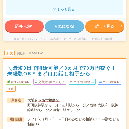
もっと見る
応募へ進む
気になる!
詳しく見る
派遣会社
マンパワーグループ株式会社 ケアサービス事業部 （医療福祉介護関連）
未読
掲載日
2026/08/02
＼最短3日で開始可能／3ヵ月で73万円稼ぐ！
未経験OK＊まずはお話し相手から
職種未経験OK
交通費別途支給あり
土日祝日が休み
WEB登録OK
派遣
大阪府
大阪市福島区
勤務地
野田阪神駅から---分／淀川駅から---分／福島(大阪府・阪神
線)駅から---分／海老江駅から---分
シフト制（月～日） ※平日のみなどの相談もOK ※週3なども
曜日頻度
相談OK