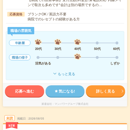
ンで取次も多めです*会計は別の場所でするの…
ブランクOK / 英語力不要
応募資格
病院でのレセプトの経験がある方
職場の雰囲気
年齢層
20代
30代
40代
50代
60代
職場の様子
活気がある
しずか
もっと見る
応募へ進む
気になる!
詳しく見る
派遣会社
マンパワーグループ株式会社
未読
掲載日
2026/08/05
NEW