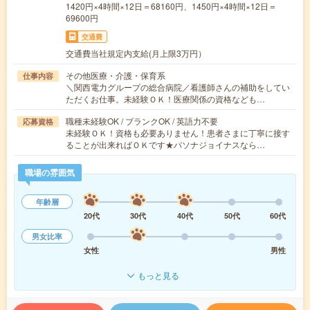
1420円×4時間×12日＝68160円、1450円×4時間×12日＝
69600円
交通費
交通費当社規定内支給(月上限3万円）
その他医療・介護・保育系
仕事内容
＼関西電力グループの総合病院／看護師さんの補助をしてい
ただくお仕事。未経験ＯＫ！医療関係の資格なども…
職種未経験OK / ブランクOK / 英語力不要
応募資格
未経験ＯＫ！資格も必要ありません！患者さまに丁寧に接す
ることが出来ればＯＫです★パソナジョイナスなら…
職場の雰囲気
年齢層
20代
30代
40代
50代
60代
男女比率
女性
男性
もっと見る