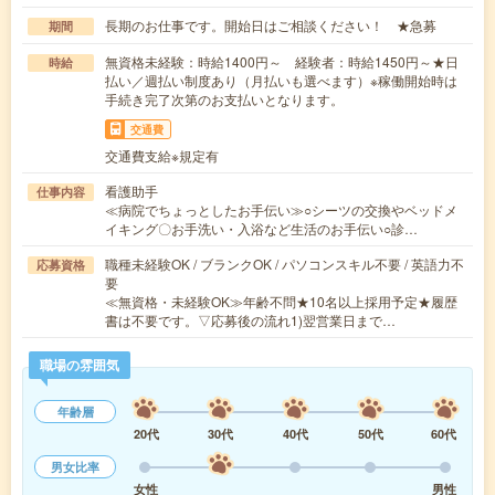
長期のお仕事です。開始日はご相談ください！ ★急募
期間
無資格未経験：時給1400円～ 経験者：時給1450円～★日
時給
払い／週払い制度あり（月払いも選べます）※稼働開始時は
手続き完了次第のお支払いとなります。
交通費
交通費支給※規定有
看護助手
仕事内容
≪病院でちょっとしたお手伝い≫○シーツの交換やベッドメ
イキング〇お手洗い・入浴など生活のお手伝い○診…
職種未経験OK / ブランクOK / パソコンスキル不要 / 英語力不
応募資格
要
≪無資格・未経験OK≫年齢不問★10名以上採用予定★履歴
書は不要です。▽応募後の流れ1)翌営業日まで…
職場の雰囲気
年齢層
20代
30代
40代
50代
60代
男女比率
女性
男性