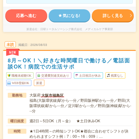
応募へ進む
気になる!
詳しく見る
派遣会社
日研トータルソーシング株式会社 メディカルケア事業部
未読
掲載日
2026/08/03
NEW
8月～OK！＼好きな時間曜日で働ける／電話面
談OK！病院での生活サポ
職種未経験OK
交通費別途支給あり
土日祝日が休み
残業なし
WEB登録OK
派遣
大阪府
大阪市福島区
勤務地
福島(大阪環状線)駅から---分／野田阪神駅から---分／野田(大
阪環状線)駅から---分／淀川駅から---分／野田(阪神線)駅から-
--分
週2日～5日OK（月～金） ★土日休みOK
曜日頻度
★1日4時間～の時短シフトOK★都合に合わせてシフトが決
時間
められますシフト例：7：00～16：009：…