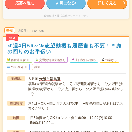
応募へ進む
気になる!
詳しく見る
派遣会社
株式会社パソナジョイナス
未読
掲載日
2026/08/03
NEW
≪週4日5h～≫志望動機も履歴書も不要！＊身
の回りのお手伝い
職種未経験OK
交通費別途支給あり
土日祝日が休み
残業なし
WEB登録OK
派遣
大阪府
大阪市福島区
勤務地
福島(大阪環状線)駅から---分／野田阪神駅から---分／野田(大
阪環状線)駅から---分／淀川駅から---分／野田(阪神線)駅から-
--分
週4日～OK ■曜日固定の相談OK！ ■希望の曜日があればご相
曜日頻度
談ください！
1日5時間からOK！■シフト例(1)8:00～13:00(2)10:00～
時間
15:00(3)12:00…
【積極採用中！急募！】＊1年以上勤務している方が多数！8