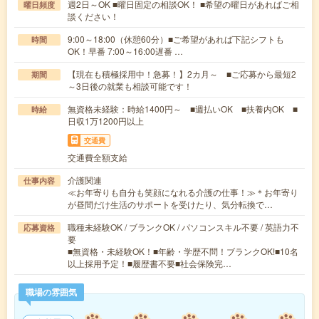
週2日～OK ■曜日固定の相談OK！ ■希望の曜日があればご相
曜日頻度
談ください！
9:00～18:00（休憩60分）■ご希望があれば下記シフトも
時間
OK！早番 7:00～16:00遅番 …
【現在も積極採用中！急募！】2カ月～ ■ご応募から最短2
期間
～3日後の就業も相談可能です！
無資格未経験：時給1400円～ ■週払いOK ■扶養内OK ■
時給
日収1万1200円以上
交通費
交通費全額支給
介護関連
仕事内容
≪お年寄りも自分も笑顔になれる介護の仕事！≫＊お年寄り
が昼間だけ生活のサポートを受けたり、気分転換で…
職種未経験OK / ブランクOK / パソコンスキル不要 / 英語力不
応募資格
要
■無資格・未経験OK！■年齢・学歴不問！ブランクOK!■10名
以上採用予定！■履歴書不要■社会保険完…
職場の雰囲気