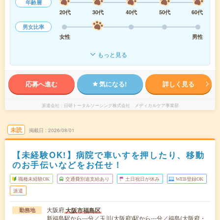
年齢層
20代
30代
40代
50代
60代
男女比率
女性
男性
もっと見る
応募へ進む
気になる!
詳しく見る
派遣会社
日研トータルソーシング株式会社 メディカルケア事業部
未読
掲載日
2026/08/01
【未経験OK!】病院で車いすを押したり、移動
のお手伝いなどをお任せ！
職種未経験OK
交通費別途支給あり
土日祝日が休み
WEB登録OK
派遣
大阪府
大阪市福島区
勤務地
新福島駅から---分／玉川(大阪府)駅から---分／福島(大阪府・