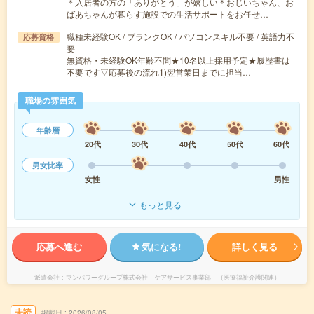
＊入居者の方の「ありがとう」が嬉しい＊おじいちゃん、お
ばあちゃんが暮らす施設での生活サポートをお任せ…
職種未経験OK / ブランクOK / パソコンスキル不要 / 英語力不
応募資格
要
無資格・未経験OK年齢不問★10名以上採用予定★履歴書は
不要です▽応募後の流れ1)翌営業日までに担当…
職場の雰囲気
年齢層
20代
30代
40代
50代
60代
男女比率
女性
男性
もっと見る
応募へ進む
気になる!
詳しく見る
派遣会社
マンパワーグループ株式会社 ケアサービス事業部 （医療福祉介護関連）
未読
掲載日
2026/08/05