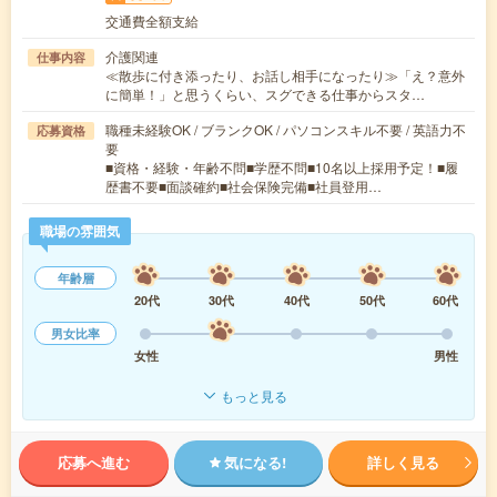
交通費全額支給
介護関連
仕事内容
≪散歩に付き添ったり、お話し相手になったり≫「え？意外
に簡単！」と思うくらい、スグできる仕事からスタ…
職種未経験OK / ブランクOK / パソコンスキル不要 / 英語力不
応募資格
要
■資格・経験・年齢不問■学歴不問■10名以上採用予定！■履
歴書不要■面談確約■社会保険完備■社員登用…
職場の雰囲気
年齢層
20代
30代
40代
50代
60代
男女比率
女性
男性
もっと見る
応募へ進む
気になる!
詳しく見る