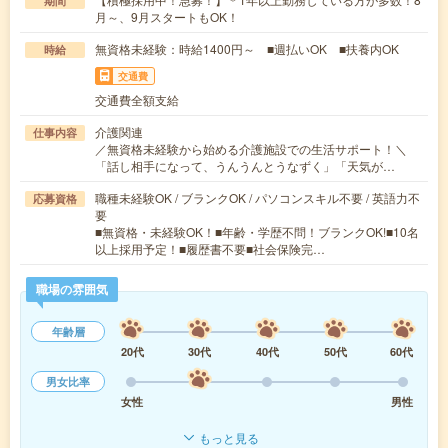
期間
月～、9月スタートもOK！
無資格未経験：時給1400円～ ■週払いOK ■扶養内OK
時給
交通費
交通費全額支給
介護関連
仕事内容
／無資格未経験から始める介護施設での生活サポート！＼
「話し相手になって、うんうんとうなずく」「天気が…
職種未経験OK / ブランクOK / パソコンスキル不要 / 英語力不
応募資格
要
■無資格・未経験OK！■年齢・学歴不問！ブランクOK!■10名
以上採用予定！■履歴書不要■社会保険完…
職場の雰囲気
年齢層
20代
30代
40代
50代
60代
男女比率
女性
男性
もっと見る