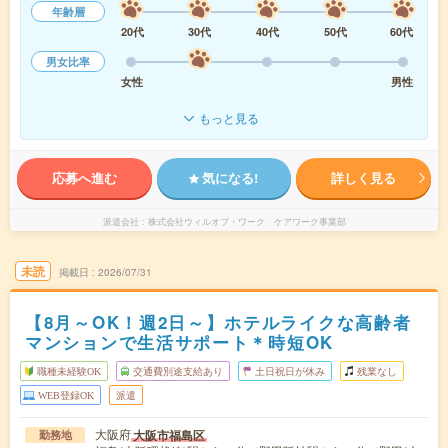
年齢層
20代
30代
40代
50代
60代
男女比率
女性
男性
もっと見る
応募へ進む
気になる!
詳しく見る
派遣会社
株式会社ウィルオブ・ワーク ケアワーク事業部
未読
掲載日
2026/07/31
【8月～OK！週2日～】ホテルライクな高齢者
マンションで生活サポート＊時短OK
職種未経験OK
交通費別途支給あり
土日祝日が休み
残業なし
WEB登録OK
派遣
大阪府
大阪市福島区
勤務地