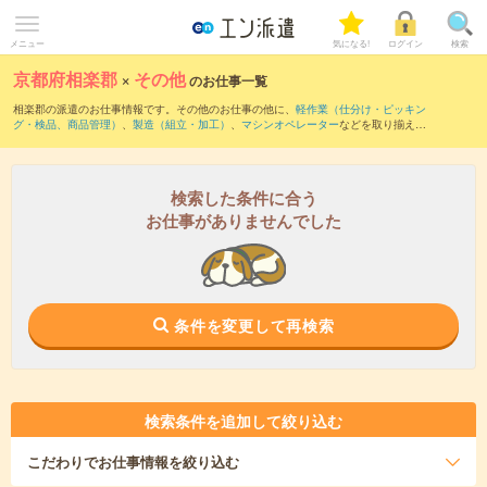
メニュー
気になる!
ログイン
検索
京都府相楽郡
×
その他
のお仕事一覧
相楽郡の派遣のお仕事情報です。その他のお仕事の他に、
軽作業（仕分け・ピッキン
グ・検品、商品管理）
、
製造（組立・加工）
、
マシンオペレーター
などを取り揃えて
います。さらに、
短期
・
単発
などの期間や、
職種未経験OK
などのこだわり条件で絞り
込んでいただけます。
検索した条件に合う
お仕事がありませんでした
条件を変更して再検索
検索条件を追加して絞り込む
こだわり
でお仕事情報を絞り込む