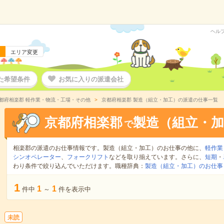
ヘル
エリア変更
た希望条件
お気に入りの派遣会社
都府相楽郡 軽作業・物流・工場・その他
京都府相楽郡 製造（組立・加工）の派遣の仕事一覧
京都府相楽郡
製造（組立・加
で
相楽郡の派遣のお仕事情報です。製造（組立・加工）のお仕事の他に、
軽作業
シンオペレーター
、
フォークリフト
などを取り揃えています。さらに、
短期
・
わり条件で絞り込んでいただけます。職種辞典：
製造（組立・加工）のお仕事
1
1
1
件中
～
件を表示中
未読