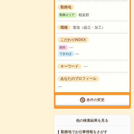
勤務地
相楽郡
勤務エリア
職種
製造（組立・加工）
こだわりINDEX
---
絶対
---
できれば
キーワード
---
あなたのプロフィール
---
条件の変更
他の検索結果を見る
勤務地でお仕事情報をさがす