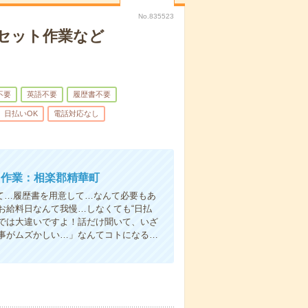
No.835523
セット作業など
不要
英語不要
履歴書不要
日払いOK
電話対応なし
ト作業：相楽郡精華町
て…履歴書を用意して…なんて必要もあ
お給料日なんて我慢…しなくても“日払
い”では大違いですよ！話だけ聞いて、いざ
事がムズかしい…」なんてコトになる…