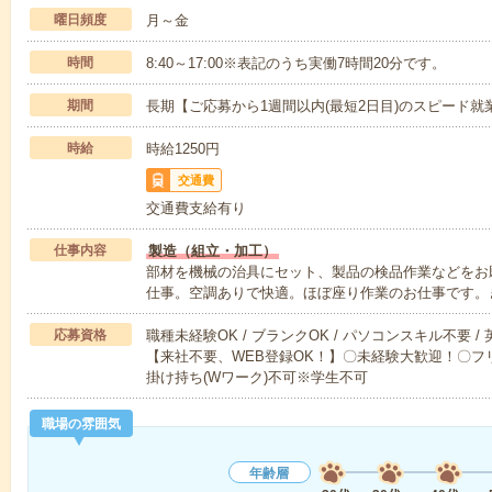
曜日頻度
月～金
時間
8:40～17:00※表記のうち実働7時間20分です。
期間
長期【ご応募から1週間以内(最短2日目)のスピード就
時給
時給1250円
交通費
交通費支給有り
仕事内容
製造（組立・加工）
部材を機械の治具にセット、製品の検品作業などをお願
仕事。空調ありで快適。ほぼ座り作業のお仕事です。
応募資格
職種未経験OK / ブランクOK / パソコンスキル不要 /
【来社不要、WEB登録OK！】〇未経験大歓迎！〇フリ
掛け持ち(Wワーク)不可※学生不可
職場の雰囲気
年齢層