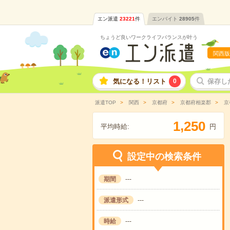
エン派遣
23221
件
エンバイト
28905
件
ちょうど良いワークライフバランスが叶う
関西版
気になる！リスト
0
保存し
派遣TOP
関西
京都府
京都府相楽郡
京
,
1
2
5
0
平均時給:
円
設定中の検索条件
期間
---
派遣形式
---
時給
---