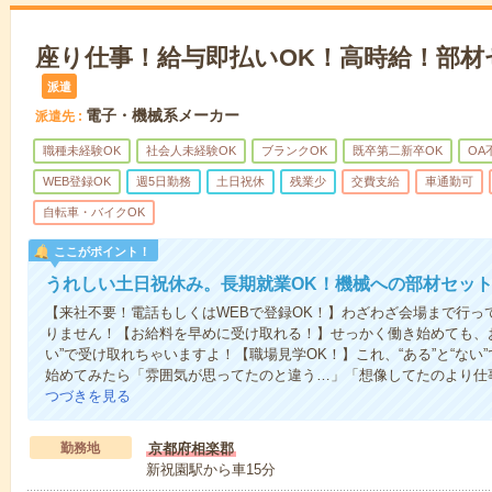
座り仕事！給与即払いOK！高時給！部材
派遣
電子・機械系メーカー
派遣先
職種未経験OK
社会人未経験OK
ブランクOK
既卒第二新卒OK
OA
WEB登録OK
週5日勤務
土日祝休
残業少
交費支給
車通勤可
自転車・バイクOK
ここがポイント！
うれしい土日祝休み。長期就業OK！機械への部材セッ
【来社不要！電話もしくはWEBで登録OK！】わざわざ会場まで行っ
りません！【お給料を早めに受け取れる！】せっかく働き始めても、
い”で受け取れちゃいますよ！【職場見学OK！】これ、“ある”と“な
始めてみたら「雰囲気が思ってたのと違う…」「想像してたのより仕
つづきを見る
勤務地
京都府相楽郡
新祝園駅から車15分