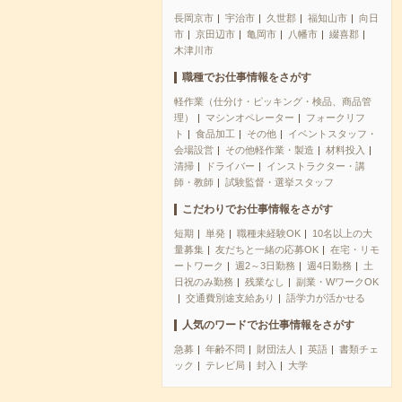
長岡京市
宇治市
久世郡
福知山市
向日
市
京田辺市
亀岡市
八幡市
綴喜郡
木津川市
職種でお仕事情報をさがす
軽作業（仕分け・ピッキング・検品、商品管
理）
マシンオペレーター
フォークリフ
ト
食品加工
その他
イベントスタッフ・
会場設営
その他軽作業・製造
材料投入
清掃
ドライバー
インストラクター・講
師・教師
試験監督・選挙スタッフ
こだわりでお仕事情報をさがす
短期
単発
職種未経験OK
10名以上の大
量募集
友だちと一緒の応募OK
在宅・リモ
ートワーク
週2～3日勤務
週4日勤務
土
日祝のみ勤務
残業なし
副業・WワークOK
交通費別途支給あり
語学力が活かせる
人気のワードでお仕事情報をさがす
急募
年齢不問
財団法人
英語
書類チェ
ック
テレビ局
封入
大学