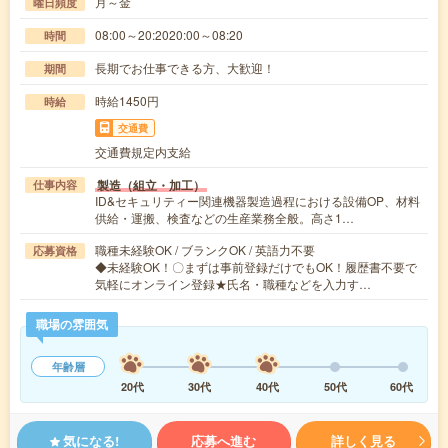
月～金
曜日頻度
08:00～20:2020:00～08:20
時間
長期でお仕事できる方、大歓迎！
期間
時給1450円
時給
交通費
交通費規定内支給
製造（組立・加工）
仕事内容
ID&セキュリティー関連機器製造過程における設備OP、材料
供給・運搬、検査などの生産業務全般。高さ1…
職種未経験OK / ブランクOK / 英語力不要
応募資格
◆未経験OK！〇まずは事前登録だけでもOK！履歴書不要で
気軽にオンライン登録★氏名・職種などを入力す…
職場の雰囲気
年齢層
20代
30代
40代
50代
60代
気になる!
応募へ進む
詳しく見る