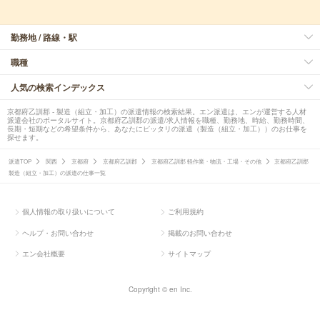
勤務地 / 路線・駅
職種
人気の検索インデックス
京都府乙訓郡 - 製造（組立・加工）の派遣情報の検索結果。エン派遣は、エンが運営する人材
派遣会社のポータルサイト。京都府乙訓郡の派遣/求人情報を職種、勤務地、時給、勤務時間、
長期・短期などの希望条件から、あなたにピッタリの派遣（製造（組立・加工））のお仕事を
探せます。
派遣TOP
関西
京都府
京都府乙訓郡
京都府乙訓郡 軽作業・物流・工場・その他
京都府乙訓郡
製造（組立・加工）の派遣の仕事一覧
個人情報の取り扱いについて
ご利用規約
ヘルプ・お問い合わせ
掲載のお問い合わせ
エン会社概要
サイトマップ
Copyright © en Inc.