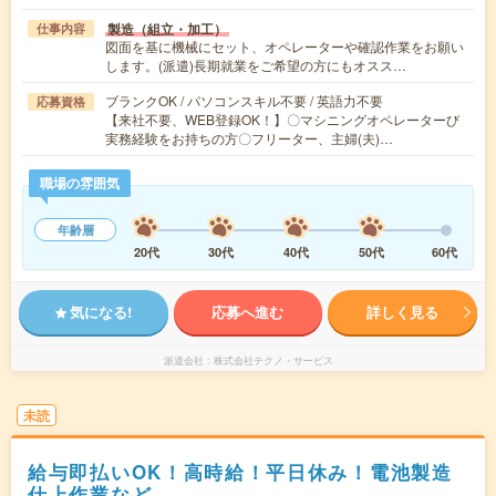
製造（組立・加工）
仕事内容
図面を基に機械にセット、オペレーターや確認作業をお願い
します。(派遣)長期就業をご希望の方にもオスス…
ブランクOK / パソコンスキル不要 / 英語力不要
応募資格
【来社不要、WEB登録OK！】〇マシニングオペレーターび
実務経験をお持ちの方〇フリーター、主婦(夫)…
職場の雰囲気
年齢層
20代
30代
40代
50代
60代
気になる!
応募へ進む
詳しく見る
派遣会社
株式会社テクノ・サービス
未読
給与即払いOK！高時給！平日休み！電池製造
仕上作業など