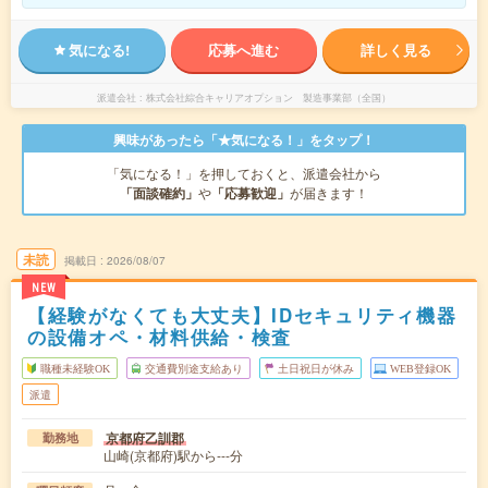
気になる!
応募へ進む
詳しく見る
派遣会社
株式会社綜合キャリアオプション 製造事業部（全国）
興味があったら「★気になる！」をタップ！
「気になる！」を押しておくと、派遣会社から
「面談確約」
や
「応募歓迎」
が届きます！
未読
掲載日
2026/08/07
NEW
【経験がなくても大丈夫】IDセキュリティ機器
の設備オペ・材料供給・検査
職種未経験OK
交通費別途支給あり
土日祝日が休み
WEB登録OK
派遣
京都府乙訓郡
勤務地
山崎(京都府)駅から---分