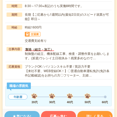
8:30～17:30※表記のうち実働8時間です。
時間
長期【ご応募から1週間以内(最短2日目)のスピード就業が可
期間
能】即日～
時給1600円
時給
交通費
交通費支給有り
製造（組立・加工）
仕事内容
制御盤の組立、機体配線工事、検査・調整作業をお願いしま
す。(派遣)ウレシイ土日祝休み！残業多めなので…
ブランクOK / パソコンスキル不要 / 英語力不要
応募資格
【来社不要、WEB登録OK！】〇普通自動車運転免許(免許条
件記載確認)をお持ちの方〇フリーター、主婦…
職場の雰囲気
年齢層
20代
30代
40代
50代
60代
気になる!
応募へ進む
詳しく見る