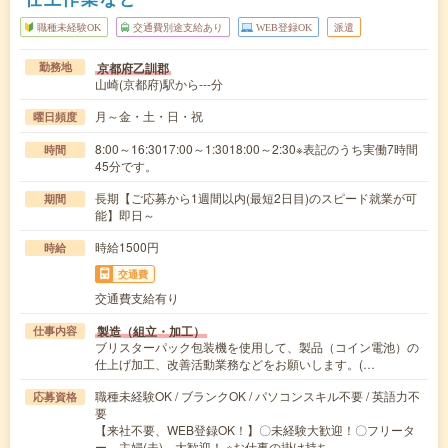
職種未経験OK
交通費別途支給あり
WEB登録OK
派遣
京都府乙訓郡
勤務地
山崎(京都府)駅から---分
月～金・土・日・祝
曜日頻度
8:00～16:3017:00～1:3018:00～2:30※表記のうち実働7時間
時間
45分です。
長期【ご応募から1週間以内(最短2日目)のスピード就業が可
期間
能】即日～
時給1500円
時給
交通費
交通費支給有り
製造（組立・加工）
仕事内容
ブリスターパック包装機を使用して、製品（コイン電池）の
仕上げ加工、改善活動業務などをお願いします。(…
職種未経験OK / ブランクOK / パソコンスキル不要 / 英語力不
応募資格
要
【来社不要、WEB登録OK！】〇未経験大歓迎！〇フリータ
ー、主婦(夫) 大歓迎！ ※お仕事の掛け持ち…