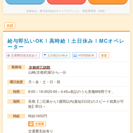
派遣会社
株式会社綜合キャリアオプション 製造事業部（全国）
未読
給与即払いOK！高時給！土日休み！MCオペレ
ーター
交通費別途支給あり
土日祝日が休み
WEB登録OK
派遣
京都府乙訓郡
勤務地
山崎(京都府)駅から---分
月～金・土・日・祝
曜日頻度
8:00～16:4520:00～4:45※表記のうち実働8時間です。
時間
長期【ご応募から1週間以内(最短2日目)のスピード就業が可
期間
能】即日～
時給1600円
時給
交通費
交通費支給有り