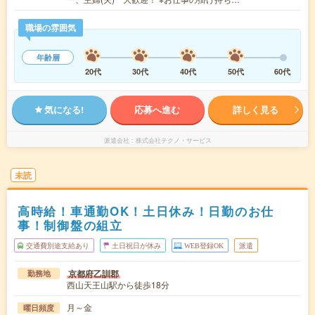
職場の雰囲気
年齢層
20代
30代
40代
50代
60代
気になる!
応募へ進む
詳しく見る
派遣会社
株式会社テクノ・サービス
未読
高時給！車通勤OK！土日休み！日勤のお仕
事！制御盤の組立
交通費別途支給あり
土日祝日が休み
WEB登録OK
派遣
京都府乙訓郡
勤務地
西山天王山駅から徒歩18分
月～金
曜日頻度