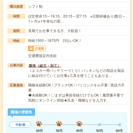
シフト制
曜日頻度
(2交替)8:15～19:15、20:15～翌7:15 ※日勤研修あり(数日～
時間
1ヶ月)※1年単位の変…
長期でお仕事できる方、大歓迎！
期間
時給1500～1875円 日払いOK！
時給
交通費
交通費規定内支給
製造（組立・加工）
仕事内容
《エコカー用バッテリーづくり》パッキンなどの部品を製品
に組み付けていくお仕事※工具を使うこともありま…
職種未経験OK / ブランクOK / パソコンスキル不要 / 英語力不
応募資格
要
◆未経験OK！〇まずは事前登録だけでもOK！履歴書不要で
気軽にオンライン登録★氏名・職種などを入力す…
職場の雰囲気
年齢層
20代
30代
40代
50代
60代