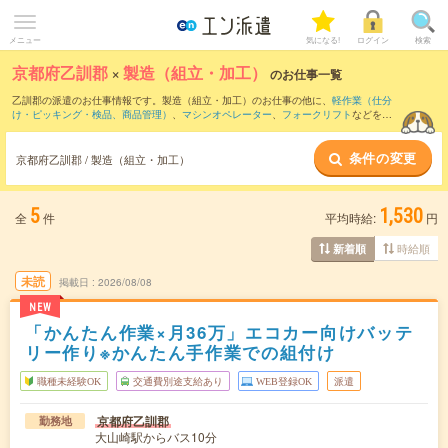
メニュー
気になる!
ログイン
検索
京都府乙訓郡
×
製造（組立・加工）
のお仕事一覧
乙訓郡の派遣のお仕事情報です。製造（組立・加工）のお仕事の他に、
軽作業（仕分
け・ピッキング・検品、商品管理）
、
マシンオペレーター
、
フォークリフト
などを取
り揃えています。さらに、
短期
・
単発
などの期間や、
職種未経験OK
などのこだわり条
件で絞り込んでいただけます。職種辞典：
製造（組立・加工）のお仕事とは？とは？
条件の変更
京都府乙訓郡 / 製造（組立・加工）
5
1,530
全
件
平均時給:
円
時給順
新着順
未読
掲載日
2026/08/08
NEW
「かんたん作業×月36万」エコカー向けバッテ
リー作り※かんたん手作業での組付け
職種未経験OK
交通費別途支給あり
WEB登録OK
派遣
京都府乙訓郡
勤務地
大山崎駅からバス10分