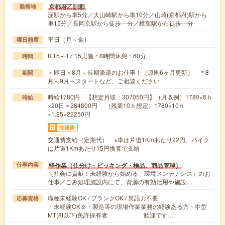
京都府乙訓郡
勤務地
淀駅から車5分／大山崎駅から車10分／山崎(京都府)駅から
車15分／長岡京駅から徒歩---分／樟葉駅から徒歩---分
平日（月～金）
曜日頻度
8:15～17:15実働：8時間休憩：60分
時間
＜即日＞8月～長期派遣のお仕事！（原則6ヶ月更新） ＊8
期間
月～9月～スタートなど、ご相談ください
時給1780円 【想定月収：307050円】（月収例）1780×8ｈ
時給
×20日＝284800円 （残業10ｈ想定）1780×10ｈ
×1.25=22250円
交通費
交通費支給（定期代） ※車は片道1Kmあたり22円、バイク
は片道1Kmあたり15円換算で支給
軽作業（仕分け・ピッキング・検品、商品管理）
仕事内容
＼社会に貢献！未経験から始める「環境メンテナンス」のお
仕事／ごみ処理施設内にて、資源の有効活用や施設…
職種未経験OK / ブランクOK / 英語力不要
応募資格
・未経験OK☺・製造等の現場作業業務の経験ある方・中型
MT(8t以下)免許保有者 歓迎です…