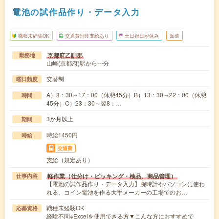
電池の試作品作り・データ入力
職種未経験OK
交通費別途支給あり
土日祝日が休み
派遣
京都府乙訓郡
勤務地
山崎(京都府)駅から---分
交替制
曜日頻度
A）8：30～17：00（休憩45分）B）13：30～22：00（休憩
時間
45分）C）23：30～翌8：…
3か月以上
期間
時給1450円
時給
交通費
支給（規定あり）
軽作業（仕分け・ピッキング・検品、商品管理）
仕事内容
【電池の試作品作り・データ入力】腕時計やパソコンに使わ
れる、コイン電池を作る大手メーカーの工場でのお…
職種未経験OK
応募資格
経験不問※Excelを使用できる方▼こんな方におすすめで