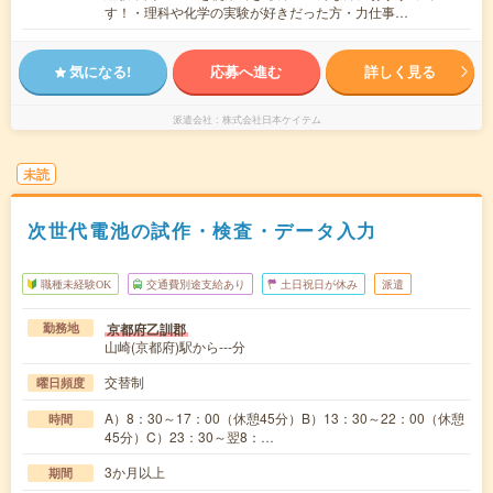
す！・理科や化学の実験が好きだった方・力仕事…
気になる!
応募へ進む
詳しく見る
派遣会社
株式会社日本ケイテム
未読
次世代電池の試作・検査・データ入力
職種未経験OK
交通費別途支給あり
土日祝日が休み
派遣
京都府乙訓郡
勤務地
山崎(京都府)駅から---分
交替制
曜日頻度
A）8：30～17：00（休憩45分）B）13：30～22：00（休憩
時間
45分）C）23：30～翌8：…
3か月以上
期間