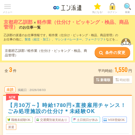
メニュー
気になる!
ログイン
検索
京都府乙訓郡
×
軽作業（仕分け・ピッキング・検品、商品
管理）
のお仕事一覧
乙訓郡の派遣のお仕事情報です。軽作業（仕分け・ピッキング・検品、商品管理）の
お仕事の他に、
製造（組立・加工）
、
マシンオペレーター
、
フォークリフト
などを取
り揃えています。さらに、
短期
・
単発
などの期間や、
職種未経験OK
などのこだわり条
件で絞り込んでいただけます。職種辞典：
軽作業（仕分け・ピッキング・検品、商品
京都府乙訓郡 / 軽作業（仕分け・ピッキング・検品、商
条件の変更
管理）のお仕事とは？とは？
品管理）
3
1,550
全
件
平均時給:
円
時給順
新着順
未読
掲載日
2026/08/03
NEW
【月30万～】時給1780円×直接雇用チャンス！
ごみ処理施設の仕分け＊未経験OK
職種未経験OK
交通費別途支給あり
土日祝日が休み
WEB登録OK
派遣