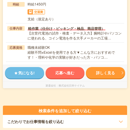
時給1450円
時給
交通費
支給（規定あり）
軽作業（仕分け・ピッキング・検品、商品管理）
仕事内容
【次世代電池の試作・検査・データ入力】腕時計やパソコン
に使われる、コイン電池を作る大手メーカーの工場…
職種未経験OK
応募資格
経験不問※Excelを使用できる方▼こんな方におすすめで
す！・理科や化学の実験が好きだった方・パソコ…
気になる!
応募へ進む
詳しく見る
派遣会社
株式会社日本ケイテム
検索条件を追加して絞り込む
こだわり
でお仕事情報を絞り込む