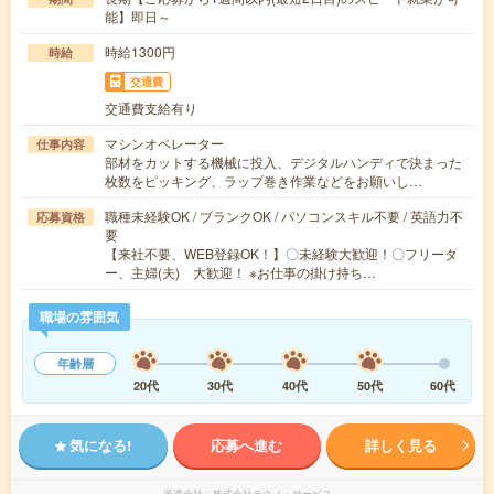
能】即日～
時給1300円
時給
交通費
交通費支給有り
マシンオペレーター
仕事内容
部材をカットする機械に投入、デジタルハンディで決まった
枚数をピッキング、ラップ巻き作業などをお願いし…
職種未経験OK / ブランクOK / パソコンスキル不要 / 英語力不
応募資格
要
【来社不要、WEB登録OK！】〇未経験大歓迎！〇フリータ
ー、主婦(夫) 大歓迎！ ※お仕事の掛け持ち…
職場の雰囲気
年齢層
20代
30代
40代
50代
60代
気になる!
応募へ進む
詳しく見る
派遣会社
株式会社テクノ・サービス