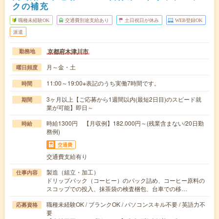
クの補充
職種未経験OK
交通費別途支給あり
土日祝日が休み
WEB登録OK
派遣
京都府木津川市
勤務地
月～金・土
曜日頻度
11:00～19:00※表記のうち実働7時間です。
時間
3ヶ月以上【ご応募から1週間以内(最短2日目)のスピード就
期間
業が可能】即日～
時給1300円 【月収例】182.000円～(残業含まない/20日勤
時給
務例)
交通費
交通費支給有り
製造（組立・加工）
仕事内容
ドリップパック（コーヒー）のパック詰め、コーヒー原料の
スコップでの投入、抹茶袋の検査梱包、台車での移…
職種未経験OK / ブランクOK / パソコンスキル不要 / 英語力不
応募資格
要