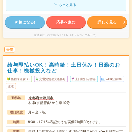
もっと見る
気になる!
応募へ進む
詳しく見る
派遣会社
株式会社バイトレ（キャムコムグループ）
未読
給与即払いOK！高時給！土日休み！日勤のお
仕事！機械投入など
職種未経験OK
交通費別途支給あり
土日祝日が休み
WEB登録OK
派遣
京都府木津川市
勤務地
木津(京都府)駅から車10分
月～金・祝
曜日頻度
8:30～17:15※表記のうち実働7時間30分です。
時間
長期【ご応募から1週間以内(最短2日目)のスピード就業が可
期間