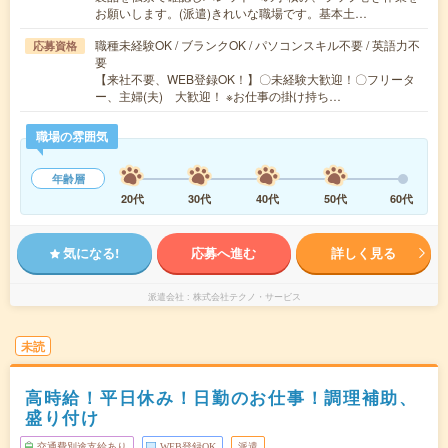
お願いします。(派遣)きれいな職場です。基本土…
職種未経験OK / ブランクOK / パソコンスキル不要 / 英語力不
応募資格
要
【来社不要、WEB登録OK！】〇未経験大歓迎！〇フリータ
ー、主婦(夫) 大歓迎！ ※お仕事の掛け持ち…
職場の雰囲気
年齢層
20代
30代
40代
50代
60代
気になる!
応募へ進む
詳しく見る
派遣会社
株式会社テクノ・サービス
未読
高時給！平日休み！日勤のお仕事！調理補助、
盛り付け
交通費別途支給あり
WEB登録OK
派遣