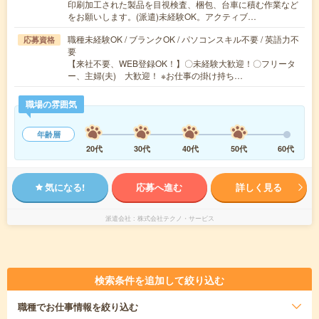
印刷加工された製品を目視検査、梱包、台車に積む作業など
をお願いします。(派遣)未経験OK。アクティブ…
職種未経験OK / ブランクOK / パソコンスキル不要 / 英語力不
応募資格
要
【来社不要、WEB登録OK！】〇未経験大歓迎！〇フリータ
ー、主婦(夫) 大歓迎！ ※お仕事の掛け持ち…
職場の雰囲気
年齢層
20代
30代
40代
50代
60代
気になる!
応募へ進む
詳しく見る
派遣会社
株式会社テクノ・サービス
検索条件を追加して絞り込む
職種
でお仕事情報を絞り込む