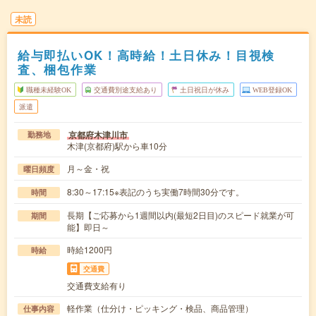
未読
給与即払いOK！高時給！土日休み！目視検
査、梱包作業
職種未経験OK
交通費別途支給あり
土日祝日が休み
WEB登録OK
派遣
京都府木津川市
勤務地
木津(京都府)駅から車10分
月～金・祝
曜日頻度
8:30～17:15※表記のうち実働7時間30分です。
時間
長期【ご応募から1週間以内(最短2日目)のスピード就業が可
期間
能】即日～
時給1200円
時給
交通費
交通費支給有り
軽作業（仕分け・ピッキング・検品、商品管理）
仕事内容