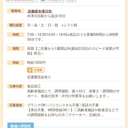
京都府木津川市
勤務地
木津川台駅から徒歩10分
月～金・土・日・祝 ※シフト制
曜日頻度
7:00～12:3014:00～19:00※表記のうち実働5時間から5時間
時間
30分です。
長期【ご応募から1週間以内(最短2日目)のスピード就業が可
期間
能】即日～
時給1200円
時給
交通費
交通費支給有り
食品加工
仕事内容
高齢者施設にて、調理補助、盛り付け、栄養士・調理師のサ
ポート、食器の洗浄・片付け作業等をお願いします…
ブランクOK / パソコンスキル不要 / 英語力不要
応募資格
【来社不要、WEB登録OK！】〇高齢者施設や飲食店などで
の調理経験をお持ちの方〇フリーター、主婦(夫…
職場の雰囲気