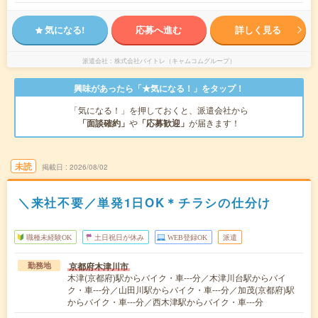
気になる!
応募へ進む
詳しく見る
派遣会社
株式会社バイトレ（キャムコムグループ）
興味があったら「★気になる！」をタップ！
「気になる！」を押しておくと、派遣会社から
「面談確約」
や
「応募歓迎」
が届きます！
未読
掲載日
2026/08/02
＼来社不要／単発1日OK＊チラシの仕分け
職種未経験OK
土日祝日が休み
WEB登録OK
派遣
京都府木津川市
勤務地
木津(京都府)駅からバイク・車---分／木津川台駅からバイ
ク・車---分／山田川駅からバイク・車---分／加茂(京都府)駅
からバイク・車---分／西木津駅からバイク・車---分