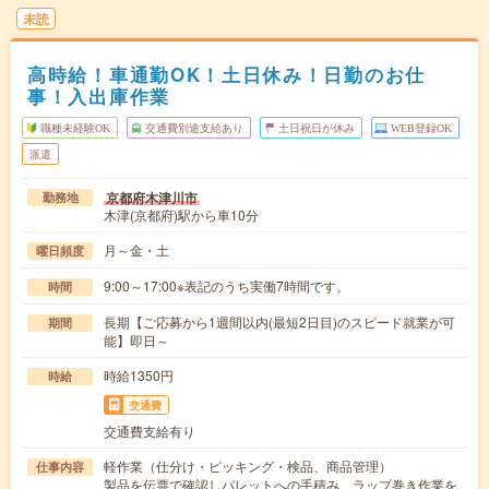
未読
高時給！車通勤OK！土日休み！日勤のお仕
事！入出庫作業
職種未経験OK
交通費別途支給あり
土日祝日が休み
WEB登録OK
派遣
京都府木津川市
勤務地
木津(京都府)駅から車10分
月～金・土
曜日頻度
9:00～17:00※表記のうち実働7時間です。
時間
長期【ご応募から1週間以内(最短2日目)のスピード就業が可
期間
能】即日～
時給1350円
時給
交通費
交通費支給有り
軽作業（仕分け・ピッキング・検品、商品管理）
仕事内容
製品を伝票で確認しパレットへの手積み、ラップ巻き作業を