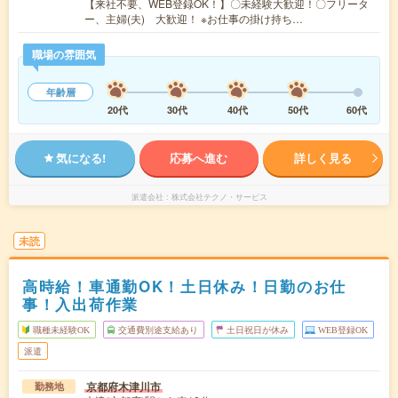
【来社不要、WEB登録OK！】〇未経験大歓迎！〇フリータ
ー、主婦(夫) 大歓迎！ ※お仕事の掛け持ち…
職場の雰囲気
年齢層
20代
30代
40代
50代
60代
気になる!
応募へ進む
詳しく見る
派遣会社
株式会社テクノ・サービス
未読
高時給！車通勤OK！土日休み！日勤のお仕
事！入出荷作業
職種未経験OK
交通費別途支給あり
土日祝日が休み
WEB登録OK
派遣
京都府木津川市
勤務地