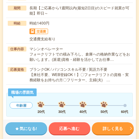
長期【ご応募から1週間以内(最短2日目)のスピード就業が可
期間
能】即日～
時給1400円
時給
交通費
交通費支給有り
マシンオペレーター
仕事内容
フォークリフトでの積み下ろし、倉庫への格納作業などをお
願いします。(派遣)資格・経験を活かしてお仕事…
ブランクOK / パソコンスキル不要 / 英語力不要
応募資格
【来社不要、WEB登録OK！】〇フォークリフトの資格・実
務経験をお持ちの方〇フリーター、主婦(夫) …
職場の雰囲気
年齢層
20代
30代
40代
50代
60代
気になる!
応募へ進む
詳しく見る