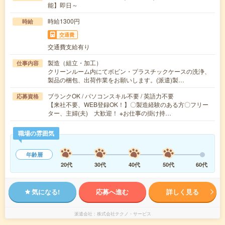
能】即日～
時給1300円
時給
交通費
交通費支給有り
製造（組立・加工）
仕事内容
クリーンルーム内にてボビン・プラスチックケースの洗浄、
製品の梱包、出荷作業をお願いします。(派遣)製…
ブランクOK / パソコンスキル不要 / 英語力不要
応募資格
【来社不要、WEB登録OK！】〇製造経験のある方〇フリー
ター、主婦(夫) 大歓迎！ ※お仕事の掛け持…
職場の雰囲気
年齢層
20代
30代
40代
50代
60代
気になる!
応募へ進む
詳しく見る
派遣会社
株式会社テクノ・サービス