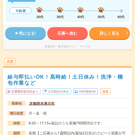
年齢層
20代
30代
40代
50代
60代
気になる!
応募へ進む
詳しく見る
派遣会社
株式会社テクノ・サービス
未読
給与即払いOK！高時給！土日休み！洗浄・梱
包作業など
交通費別途支給あり
土日祝日が休み
WEB登録OK
派遣
京都府木津川市
勤務地
月～金・祝
曜日頻度
8:30～17:15※表記のうち実働7時間55分です。
時間
長期【ご応募から1週間以内(最短2日目)のスピード就業が可
期間