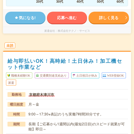
20代
30代
40代
50代
60代
気になる!
応募へ進む
詳しく見る
派遣会社
株式会社テクノ・サービス
未読
給与即払いOK！高時給！土日休み！加工機セ
ット作業など
職種未経験OK
交通費別途支給あり
土日祝日が休み
WEB登録OK
派遣
京都府木津川市
勤務地
月～金
曜日頻度
9:00～17:30※表記のうち実働7時間30分です。
時間
長期【ご応募から1週間以内(最短2日目)のスピード就業が可
期間
能】即日～