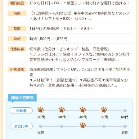
好きな日1日～OK！＊希望シフト制で好きな曜日で働ける！
曜日頻度
【1日3時間～も相談OK!】午前中のみや18時以降などのシフ
時間
トあり！シフト例▼9:00～12:00▼…
1日だけの単発OK！＃8月～ ＃9月～
期間
時給1,500円～1,875円
時給
軽作業（仕分け・ピッキング・検品、商品管理）
仕事内容
＼チラシの仕分け／快適！オフィスなど室内のカンタン軽作
業書類整理や仕分けなどのシンプルワーク！未経験…
職種未経験OK / ブランクOK / パソコンスキル不要 / 英語力不
応募資格
要
▼未経験OK！（副業歓迎☆）▼高校生不可▼携帯電話をお
持ちの方（業務連絡に使用）※応募後のご連絡はメ…
職場の雰囲気
年齢層
20代
30代
40代
50代
60代
男女比率
女性
男性