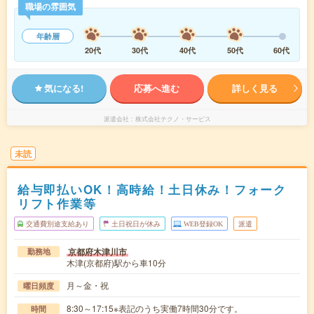
職場の雰囲気
年齢層
20代
30代
40代
50代
60代
気になる!
応募へ進む
詳しく見る
派遣会社
株式会社テクノ・サービス
未読
給与即払いOK！高時給！土日休み！フォーク
リフト作業等
交通費別途支給あり
土日祝日が休み
WEB登録OK
派遣
京都府木津川市
勤務地
木津(京都府)駅から車10分
月～金・祝
曜日頻度
8:30～17:15※表記のうち実働7時間30分です。
時間