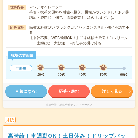
マシンオペレーター
仕事内容
茶葉・抹茶の原料を機械へ投入、機械がブレンドしたあと袋
詰め・袋閉じ、梱包、清掃作業をお願いします。(…
職種未経験OK / ブランクOK / パソコンスキル不要 / 英語力不
応募資格
要
【来社不要、WEB登録OK！】〇未経験大歓迎！〇フリータ
ー、主婦(夫) 大歓迎！ ※お仕事の掛け持ち…
職場の雰囲気
年齢層
20代
30代
40代
50代
60代
気になる!
応募へ進む
詳しく見る
派遣会社
株式会社テクノ・サービス
未読
高時給！車通勤OK！土日休み！ドリップパッ