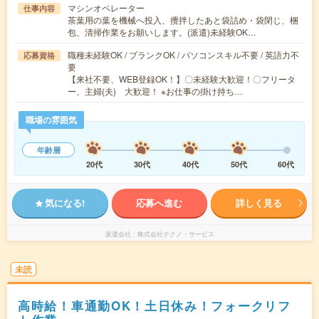
マシンオペレーター
仕事内容
茶葉用の葉を機械へ投入、攪拌したあと袋詰め・袋閉じ、梱
包、清掃作業をお願いします。(派遣)未経験OK…
職種未経験OK / ブランクOK / パソコンスキル不要 / 英語力不
応募資格
要
【来社不要、WEB登録OK！】〇未経験大歓迎！〇フリータ
ー、主婦(夫) 大歓迎！ ※お仕事の掛け持ち…
職場の雰囲気
年齢層
20代
30代
40代
50代
60代
気になる!
応募へ進む
詳しく見る
派遣会社
株式会社テクノ・サービス
未読
高時給！車通勤OK！土日休み！フォークリフ