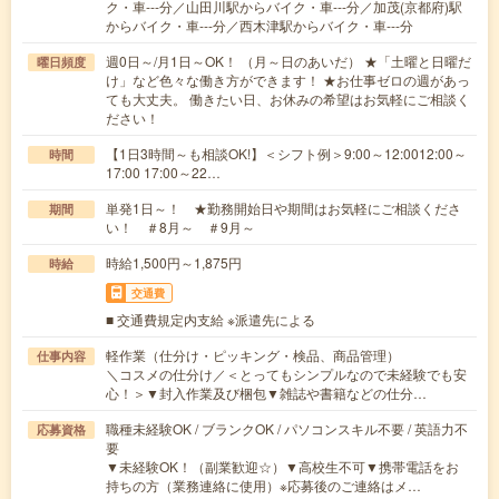
ク・車---分／山田川駅からバイク・車---分／加茂(京都府)駅
からバイク・車---分／西木津駅からバイク・車---分
週0日～/月1日～OK！ （月～日のあいだ） ★「土曜と日曜だ
曜日頻度
け」など色々な働き方ができます！ ★お仕事ゼロの週があっ
ても大丈夫。 働きたい日、お休みの希望はお気軽にご相談く
ださい！
【1日3時間～も相談OK!】＜シフト例＞9:00～12:0012:00～
時間
17:00 17:00～22…
単発1日～！ ★勤務開始日や期間はお気軽にご相談くださ
期間
い！ ＃8月～ ＃9月～
時給1,500円～1,875円
時給
交通費
■ 交通費規定内支給 ※派遣先による
軽作業（仕分け・ピッキング・検品、商品管理）
仕事内容
＼コスメの仕分け／＜とってもシンプルなので未経験でも安
心！＞▼封入作業及び梱包▼雑誌や書籍などの仕分…
職種未経験OK / ブランクOK / パソコンスキル不要 / 英語力不
応募資格
要
▼未経験OK！（副業歓迎☆）▼高校生不可▼携帯電話をお
持ちの方（業務連絡に使用）※応募後のご連絡はメ…