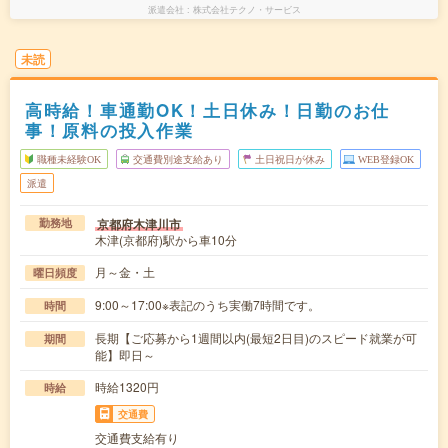
派遣会社
株式会社テクノ・サービス
未読
高時給！車通勤OK！土日休み！日勤のお仕
事！原料の投入作業
職種未経験OK
交通費別途支給あり
土日祝日が休み
WEB登録OK
派遣
京都府木津川市
勤務地
木津(京都府)駅から車10分
月～金・土
曜日頻度
9:00～17:00※表記のうち実働7時間です。
時間
長期【ご応募から1週間以内(最短2日目)のスピード就業が可
期間
能】即日～
時給1320円
時給
交通費
交通費支給有り