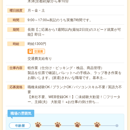
木津(京都府)駅から車10分
月～金・土
曜日頻度
9:00～17:00※表記のうち実働7時間です。
時間
長期【ご応募から1週間以内(最短2日目)のスピード就業が可
期間
能】即日～
時給1300円
時給
交通費
交通費支給有り
軽作業（仕分け・ピッキング・検品、商品管理）
仕事内容
製品を伝票で確認しパレットへの手積み、ラップ巻き作業を
お願いします。(派遣)きれいな職場です。基本土…
職種未経験OK / ブランクOK / パソコンスキル不要 / 英語力不
応募資格
要
【来社不要、WEB登録OK！】〇未経験大歓迎！〇フリータ
ー、主婦(夫) 大歓迎！ ※お仕事の掛け持ち…
職場の雰囲気
年齢層