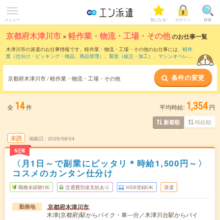
メニュー
気になる!
ログイン
検索
京都府木津川市
×
軽作業・物流・工場・その他
のお仕事一覧
木津川市の派遣のお仕事情報です。軽作業・物流・工場・その他のお仕事には、
軽作
業（仕分け・ピッキング・検品、商品管理）
、
製造（組立・加工）
、
マシンオペレー
ター
などがあります。さらに、
短期
・
単発
などの期間や、
職種未経験OK
などのこだわ
り条件で絞り込んでいただけます。
条件の変更
京都府木津川市 / 軽作業・物流・工場・その他
14
1,354
全
件
平均時給:
円
時給順
新着順
未読
掲載日
2026/08/04
NEW
〈月1日～で副業にピッタリ＊時給1,500円～〉
コスメのカンタン仕分け
職種未経験OK
交通費別途支給あり
WEB登録OK
派遣
京都府木津川市
勤務地
木津(京都府)駅からバイク・車---分／木津川台駅からバイ