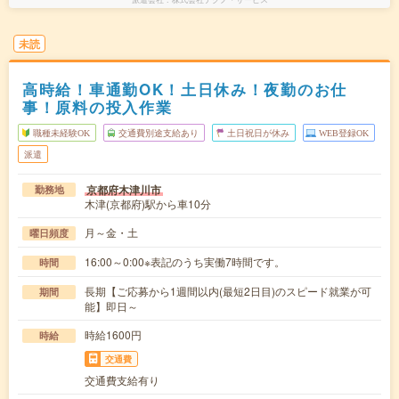
未読
高時給！車通勤OK！土日休み！夜勤のお仕
事！原料の投入作業
職種未経験OK
交通費別途支給あり
土日祝日が休み
WEB登録OK
派遣
京都府木津川市
勤務地
木津(京都府)駅から車10分
月～金・土
曜日頻度
16:00～0:00※表記のうち実働7時間です。
時間
長期【ご応募から1週間以内(最短2日目)のスピード就業が可
期間
能】即日～
時給1600円
時給
交通費
交通費支給有り