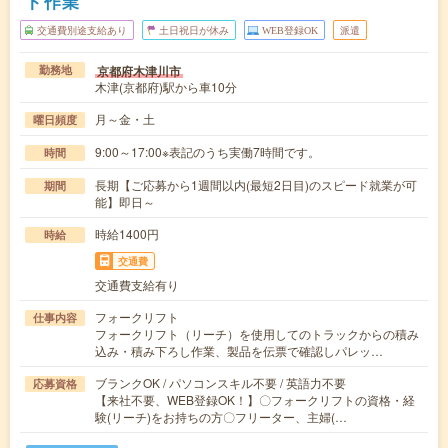
ト作業
交通費別途支給あり
土日祝日が休み
WEB登録OK
派遣
京都府木津川市
勤務地
木津(京都府)駅から車10分
月～金・土
曜日頻度
9:00～17:00※表記のうち実働7時間です。
時間
長期【ご応募から1週間以内(最短2日目)のスピード就業が可
期間
能】即日～
時給1400円
時給
交通費
交通費支給有り
フォークリフト
仕事内容
フォークリフト（リーチ）を使用してのトラックからの積み
込み・積み下ろし作業、製品を伝票で確認しパレッ…
ブランクOK / パソコンスキル不要 / 英語力不要
応募資格
【来社不要、WEB登録OK！】〇フォークリフトの資格・経
験(リーチ)をお持ちの方〇フリーター、主婦(…