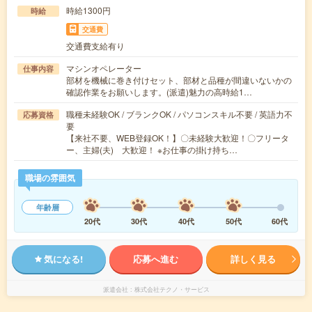
時給1300円
時給
交通費
交通費支給有り
マシンオペレーター
仕事内容
部材を機械に巻き付けセット、部材と品種が間違いないかの
確認作業をお願いします。(派遣)魅力の高時給1…
職種未経験OK / ブランクOK / パソコンスキル不要 / 英語力不
応募資格
要
【来社不要、WEB登録OK！】〇未経験大歓迎！〇フリータ
ー、主婦(夫) 大歓迎！ ※お仕事の掛け持ち…
職場の雰囲気
年齢層
20代
30代
40代
50代
60代
気になる!
応募へ進む
詳しく見る
派遣会社
株式会社テクノ・サービス