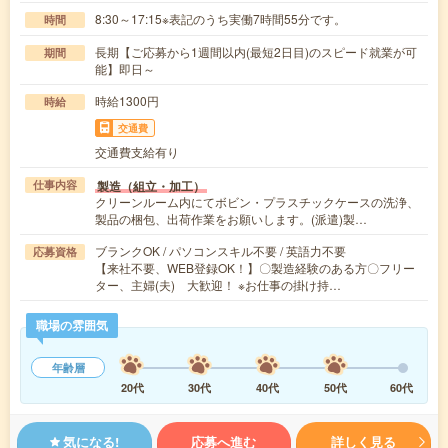
8:30～17:15※表記のうち実働7時間55分です。
時間
長期【ご応募から1週間以内(最短2日目)のスピード就業が可
期間
能】即日～
時給1300円
時給
交通費
交通費支給有り
製造（組立・加工）
仕事内容
クリーンルーム内にてボビン・プラスチックケースの洗浄、
製品の梱包、出荷作業をお願いします。(派遣)製…
ブランクOK / パソコンスキル不要 / 英語力不要
応募資格
【来社不要、WEB登録OK！】〇製造経験のある方〇フリー
ター、主婦(夫) 大歓迎！ ※お仕事の掛け持…
職場の雰囲気
年齢層
20代
30代
40代
50代
60代
気になる!
応募へ進む
詳しく見る