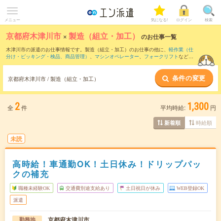
メニュー
気になる!
ログイン
検索
京都府木津川市
×
製造（組立・加工）
のお仕事一覧
木津川市の派遣のお仕事情報です。製造（組立・加工）のお仕事の他に、
軽作業（仕
分け・ピッキング・検品、商品管理）
、
マシンオペレーター
、
フォークリフト
などを
取り揃えています。さらに、
短期
・
単発
などの期間や、
職種未経験OK
などのこだわり
条件で絞り込んでいただけます。職種辞典：
製造（組立・加工）のお仕事とは？と
条件の変更
は？
京都府木津川市 / 製造（組立・加工）
2
1,300
全
件
平均時給:
円
時給順
新着順
未読
高時給！車通勤OK！土日休み！ドリップパッ
クの補充
職種未経験OK
交通費別途支給あり
土日祝日が休み
WEB登録OK
派遣
京都府木津川市
勤務地