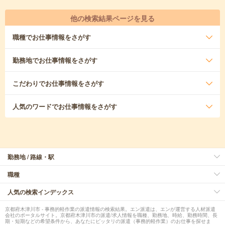
他の検索結果ページを見る
職種
でお仕事情報をさがす
勤務地
でお仕事情報をさがす
こだわり
でお仕事情報をさがす
人気のワード
でお仕事情報をさがす
勤務地 / 路線・駅
職種
人気の検索インデックス
京都府木津川市 - 事務的軽作業の派遣情報の検索結果。エン派遣は、エンが運営する人材派遣
会社のポータルサイト。京都府木津川市の派遣/求人情報を職種、勤務地、時給、勤務時間、長
期・短期などの希望条件から、あなたにピッタリの派遣（事務的軽作業）のお仕事を探せま