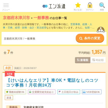
メニュー
気になる!
ログイン
検索
京都府木津川市
×
一般事務
のお仕事一覧
木津川市の派遣のお仕事情報です。一般事務のお仕事の他に、
営業事務
、
総務・人
事・労務
、
経理・財務・会計・英文経理
などを取り揃えています。さらに、
短期
・
単
発
などの期間や、
職種未経験OK
などのこだわり条件で絞り込んでいただけます。職種
辞典：
一般事務のお仕事とは？とは？
条件の変更
京都府木津川市 / 一般事務
7
1,357
全
件
平均時給:
円
時給順
新着順
未読
掲載日
2026/08/07
NEW
【けいはんなエリア】車OK＊電話なしのコツ
コツ事務！月収例24万
職種未経験OK
交通費別途支給あり
土日祝日が休み
WEB登録OK
派遣
京都府木津川市
勤務地