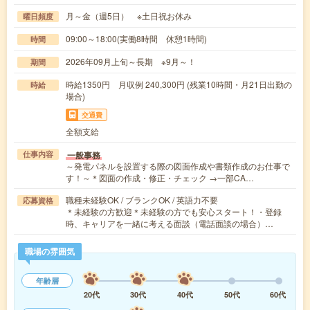
月～金（週5日） ※土日祝お休み
曜日頻度
09:00～18:00(実働8時間 休憩1時間)
時間
2026年09月上旬～長期 ※9月～！
期間
時給1350円 月収例 240,300円 (残業10時間・月21日出勤の
時給
場合)
交通費
全額支給
一般事務
仕事内容
～発電パネルを設置する際の図面作成や書類作成のお仕事で
す！～＊図面の作成・修正・チェック →一部CA…
職種未経験OK / ブランクOK / 英語力不要
応募資格
＊未経験の方歓迎＊未経験の方でも安心スタート！・登録
時、キャリアを一緒に考える面談（電話面談の場合）…
職場の雰囲気
年齢層
20代
30代
40代
50代
60代