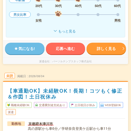
20代
30代
40代
50代
60代
男女比率
女性
男性
もっと見る
気になる!
応募へ進む
詳しく見る
派遣会社
パーソルテンプスタッフ株式会社
未読
掲載日
2026/08/04
【車通勤OK】未経験OK！長期！コツもく修正
＆作図！土日祝休み
職種未経験OK
交通費別途支給あり
土日祝日が休み
WEB登録OK
派遣
京都府木津川市
勤務地
高の原駅から車6分／学研奈良登美ケ丘駅から車11分