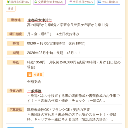
職種未経験OK
交通費別途支給あり
土日祝日が休み
WEB登録OK
派遣
京都府木津川市
勤務地
高の原駅から車6分／学研奈良登美ケ丘駅から車11分
月～金（週5日） ※土日祝お休み
曜日頻度
09:00～18:00(実働8時間 休憩1時間)
時間
2026年08月中旬～長期 ※8月～！
期間
時給1350円 月収例 240,300円 (残業10時間・月21日出勤の
時給
場合)
交通費
全額支給
一般事務
仕事内容
～発電パネルを設置する際の図面作成や書類作成のお仕事で
す！～＊図面の作成・修正・チェック →一部CA…
職種未経験OK / ブランクOK / 英語力不要
応募資格
＊未経験の方歓迎＊未経験の方でも安心スタート！・登録
時、キャリアを一緒に考える面談（電話面談の場合）…