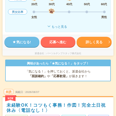
20代
30代
40代
50代
60代
男女比率
女性
男性
もっと見る
気になる!
応募へ進む
詳しく見る
派遣会社
パーソルテンプスタッフ株式会社
興味があったら「★気になる！」をタップ！
「気になる！」を押しておくと、派遣会社から
「面談確約」
や
「応募歓迎」
が届きます！
未読
掲載日
2026/08/07
NEW
未経験OK！コツもく事務！作図！完全土日祝
休み〈電話なし！〉