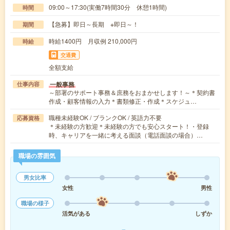
09:00～17:30(実働7時間30分 休憩1時間)
時間
【急募】即日～長期 ※即日～！
期間
時給1400円 月収例 210,000円
時給
交通費
全額支給
一般事務
仕事内容
～部署のサポート事務＆庶務をおまかせします！～＊契約書
作成・顧客情報の入力＊書類修正・作成＊スケジュ…
職種未経験OK / ブランクOK / 英語力不要
応募資格
＊未経験の方歓迎＊未経験の方でも安心スタート！・登録
時、キャリアを一緒に考える面談（電話面談の場合）…
職場の雰囲気
男女比率
女性
男性
職場の様子
活気がある
しずか