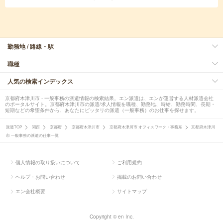
勤務地 / 路線・駅
職種
人気の検索インデックス
京都府木津川市 - 一般事務の派遣情報の検索結果。エン派遣は、エンが運営する人材派遣会社
のポータルサイト。京都府木津川市の派遣/求人情報を職種、勤務地、時給、勤務時間、長期・
短期などの希望条件から、あなたにピッタリの派遣（一般事務）のお仕事を探せます。
派遣TOP
関西
京都府
京都府木津川市
京都府木津川市 オフィスワーク・事務系
京都府木津川
市 一般事務の派遣の仕事一覧
個人情報の取り扱いについて
ご利用規約
ヘルプ・お問い合わせ
掲載のお問い合わせ
エン会社概要
サイトマップ
Copyright © en Inc.