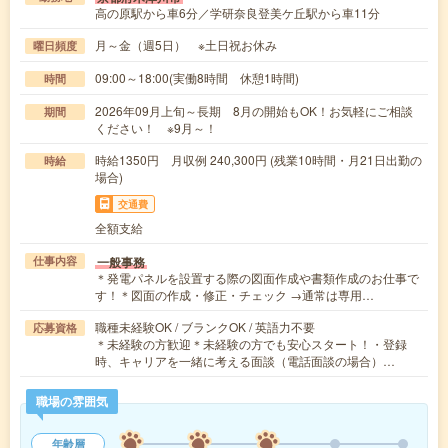
高の原駅から車6分／学研奈良登美ケ丘駅から車11分
月～金（週5日） ※土日祝お休み
曜日頻度
09:00～18:00(実働8時間 休憩1時間)
時間
2026年09月上旬～長期 8月の開始もOK！お気軽にご相談
期間
ください！ ※9月～！
時給1350円 月収例 240,300円 (残業10時間・月21日出勤の
時給
場合)
交通費
全額支給
一般事務
仕事内容
＊発電パネルを設置する際の図面作成や書類作成のお仕事で
す！＊図面の作成・修正・チェック →通常は専用…
職種未経験OK / ブランクOK / 英語力不要
応募資格
＊未経験の方歓迎＊未経験の方でも安心スタート！・登録
時、キャリアを一緒に考える面談（電話面談の場合）…
職場の雰囲気
年齢層