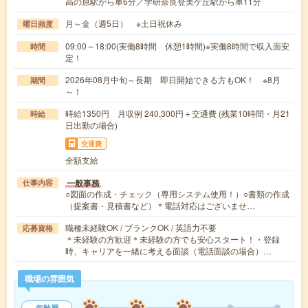
高の原駅から車6分／学研奈良登美ケ丘駅から車11分
月～金（週5日） ※土日祝休み
曜日頻度
09:00～18:00(実働8時間 休憩1時間)※実働8時間で収入面安
時間
定！
2026年08月中旬～長期 即日開始できる方もOK！ ※8月
期間
～！
時給1350円 月収例 240,300円＋交通費 (残業10時間・月21
時給
日出勤の場合)
交通費
全額支給
一般事務
仕事内容
○図面の作成・チェック（専用システム使用！）○書類の作成
（提案書・見積書など）＊電話対応はございませ…
職種未経験OK / ブランクOK / 英語力不要
応募資格
＊未経験の方歓迎＊未経験の方でも安心スタート！・登録
時、キャリアを一緒に考える面談（電話面談の場合）…
職場の雰囲気
年齢層