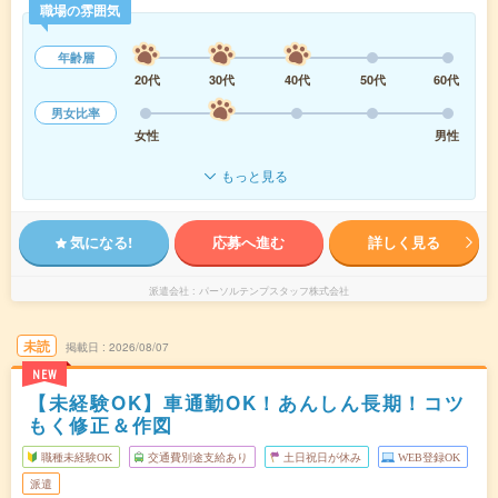
職場の雰囲気
年齢層
20代
30代
40代
50代
60代
男女比率
女性
男性
もっと見る
気になる!
応募へ進む
詳しく見る
派遣会社
パーソルテンプスタッフ株式会社
未読
掲載日
2026/08/07
NEW
【未経験OK】車通勤OK！あんしん長期！コツ
もく修正＆作図
職種未経験OK
交通費別途支給あり
土日祝日が休み
WEB登録OK
派遣