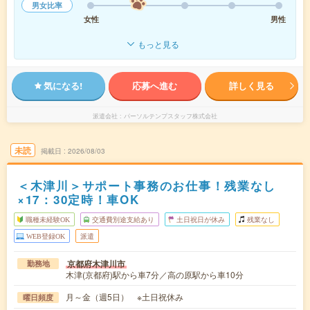
男女比率
女性
男性
もっと見る
気になる!
応募へ進む
詳しく見る
派遣会社
パーソルテンプスタッフ株式会社
未読
掲載日
2026/08/03
＜木津川＞サポート事務のお仕事！残業なし
×17：30定時！車OK
職種未経験OK
交通費別途支給あり
土日祝日が休み
残業なし
WEB登録OK
派遣
京都府木津川市
勤務地
木津(京都府)駅から車7分／高の原駅から車10分
月～金（週5日） ※土日祝休み
曜日頻度