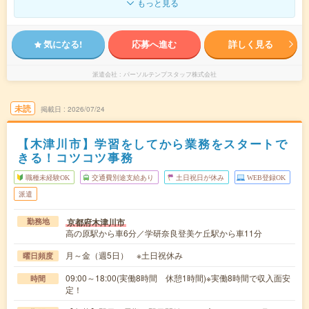
もっと見る
気になる!
応募へ進む
詳しく見る
派遣会社
パーソルテンプスタッフ株式会社
未読
掲載日
2026/07/24
【木津川市】学習をしてから業務をスタートで
きる！コツコツ事務
職種未経験OK
交通費別途支給あり
土日祝日が休み
WEB登録OK
派遣
京都府木津川市
勤務地
高の原駅から車6分／学研奈良登美ケ丘駅から車11分
月～金（週5日） ※土日祝休み
曜日頻度
09:00～18:00(実働8時間 休憩1時間)※実働8時間で収入面安
時間
定！