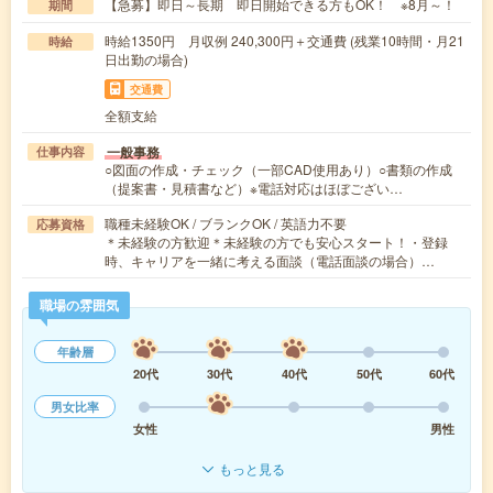
【急募】即日～長期 即日開始できる方もOK！ ※8月～！
期間
時給1350円 月収例 240,300円＋交通費 (残業10時間・月21
時給
日出勤の場合)
交通費
全額支給
一般事務
仕事内容
○図面の作成・チェック（一部CAD使用あり）○書類の作成
（提案書・見積書など）※電話対応はほぼござい…
職種未経験OK / ブランクOK / 英語力不要
応募資格
＊未経験の方歓迎＊未経験の方でも安心スタート！・登録
時、キャリアを一緒に考える面談（電話面談の場合）…
職場の雰囲気
年齢層
20代
30代
40代
50代
60代
男女比率
女性
男性
もっと見る