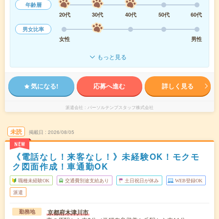
年齢層
20代
30代
40代
50代
60代
男女比率
女性
男性
もっと見る
気になる!
応募へ進む
詳しく見る
派遣会社
パーソルテンプスタッフ株式会社
未読
掲載日
2026/08/05
NEW
《電話なし！来客なし！》未経験OK！モクモ
ク図面作成！車通勤OK
職種未経験OK
交通費別途支給あり
土日祝日が休み
WEB登録OK
派遣
京都府木津川市
勤務地