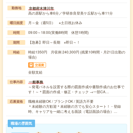
京都府木津川市
勤務地
高の原駅から車6分／学研奈良登美ケ丘駅から車11分
月～金（週5日） ※土日祝お休み
曜日頻度
09:00～18:00(実働8時間 休憩1時間)
時間
【急募】即日～長期 ※即日～！
期間
時給1350円 月収例 240,300円 (残業10時間・月21日出勤の
時給
場合)
交通費
全額支給
一般事務
仕事内容
～発電パネルを設置する際の図面作成や書類作成のお仕事で
す！～＊図面の作成・修正・チェック →一部CA…
職種未経験OK / ブランクOK / 英語力不要
応募資格
＊未経験の方歓迎＊未経験の方でも安心スタート！・登録
時、キャリアを一緒に考える面談（電話面談の場合）…
職場の雰囲気