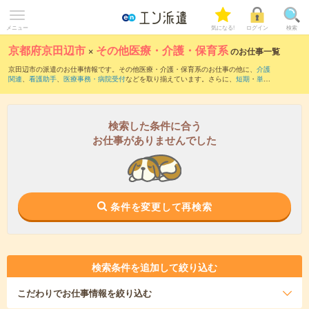
メニュー
気になる!
ログイン
検索
京都府京田辺市
×
その他医療・介護・保育系
のお仕事一覧
京田辺市の派遣のお仕事情報です。その他医療・介護・保育系のお仕事の他に、
介護
関連
、
看護助手
、
医療事務・病院受付
などを取り揃えています。さらに、
短期
・
単発
などの期間や、
職種未経験OK
などのこだわり条件で絞り込んでいただけます。
検索した条件に合う
お仕事がありませんでした
条件を変更して再検索
検索条件を追加して絞り込む
こだわり
でお仕事情報を絞り込む