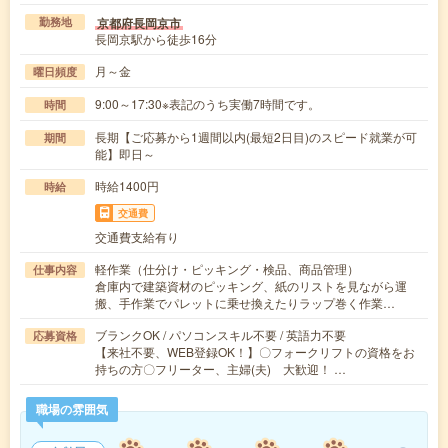
京都府長岡京市
勤務地
長岡京駅から徒歩16分
月～金
曜日頻度
9:00～17:30※表記のうち実働7時間です。
時間
長期【ご応募から1週間以内(最短2日目)のスピード就業が可
期間
能】即日～
時給1400円
時給
交通費
交通費支給有り
軽作業（仕分け・ピッキング・検品、商品管理）
仕事内容
倉庫内で建築資材のピッキング、紙のリストを見ながら運
搬、手作業でパレットに乗せ換えたりラップ巻く作業…
ブランクOK / パソコンスキル不要 / 英語力不要
応募資格
【来社不要、WEB登録OK！】〇フォークリフトの資格をお
持ちの方〇フリーター、主婦(夫) 大歓迎！ …
職場の雰囲気