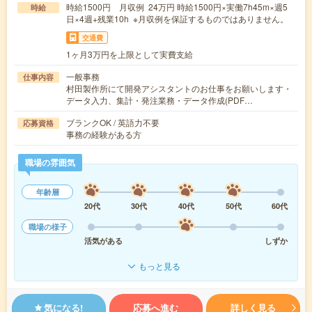
時給1500円 月収例 24万円 時給1500円×実働7h45m×週5
時給
日×4週+残業10h ※月収例を保証するものではありません。
交通費
1ヶ月3万円を上限として実費支給
一般事務
仕事内容
村田製作所にて開発アシスタントのお仕事をお願いします・
データ入力、集計・発注業務・データ作成(PDF…
ブランクOK / 英語力不要
応募資格
事務の経験がある方
職場の雰囲気
年齢層
20代
30代
40代
50代
60代
職場の様子
活気がある
しずか
もっと見る
気になる!
応募へ進む
詳しく見る