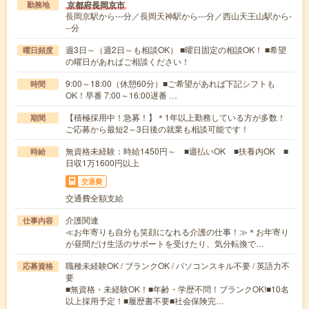
京都府長岡京市
勤務地
長岡京駅から---分／長岡天神駅から---分／西山天王山駅から-
--分
週3日～（週2日～も相談OK） ■曜日固定の相談OK！ ■希望
曜日頻度
の曜日があればご相談ください！
9:00～18:00（休憩60分）■ご希望があれば下記シフトも
時間
OK！早番 7:00～16:00遅番 …
【積極採用中！急募！】＊1年以上勤務している方が多数！
期間
ご応募から最短2～3日後の就業も相談可能です！
無資格未経験：時給1450円～ ■週払いOK ■扶養内OK ■
時給
日収1万1600円以上
交通費
交通費全額支給
介護関連
仕事内容
≪お年寄りも自分も笑顔になれる介護の仕事！≫＊お年寄り
が昼間だけ生活のサポートを受けたり、気分転換で…
職種未経験OK / ブランクOK / パソコンスキル不要 / 英語力不
応募資格
要
■無資格・未経験OK！■年齢・学歴不問！ブランクOK!■10名
以上採用予定！■履歴書不要■社会保険完…