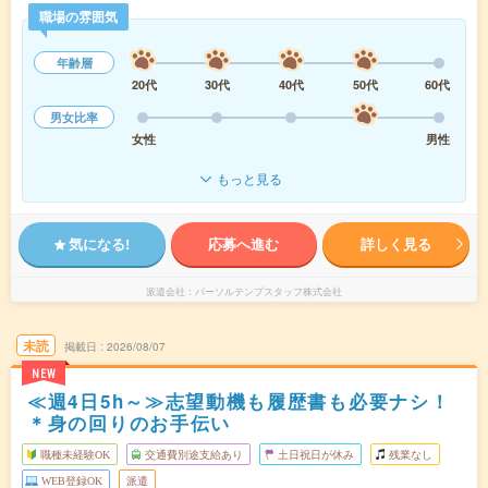
職場の雰囲気
年齢層
20代
30代
40代
50代
60代
男女比率
女性
男性
もっと見る
気になる!
応募へ進む
詳しく見る
派遣会社
パーソルテンプスタッフ株式会社
未読
掲載日
2026/08/07
NEW
≪週4日5h～≫志望動機も履歴書も必要ナシ！
＊身の回りのお手伝い
職種未経験OK
交通費別途支給あり
土日祝日が休み
残業なし
WEB登録OK
派遣