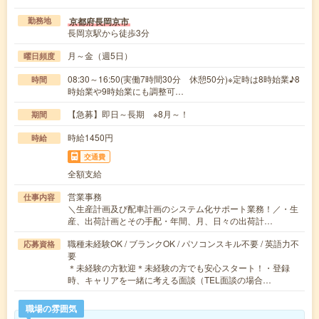
京都府長岡京市
勤務地
長岡京駅から徒歩3分
月～金（週5日）
曜日頻度
08:30～16:50(実働7時間30分 休憩50分)※定時は8時始業♪8
時間
時始業や9時始業にも調整可…
【急募】即日～長期 ※8月～！
期間
時給1450円
時給
交通費
全額支給
営業事務
仕事内容
＼生産計画及び配車計画のシステム化サポート業務！／・生
産、出荷計画とその手配・年間、月、日々の出荷計…
職種未経験OK / ブランクOK / パソコンスキル不要 / 英語力不
応募資格
要
＊未経験の方歓迎＊未経験の方でも安心スタート！・登録
時、キャリアを一緒に考える面談（TEL面談の場合…
職場の雰囲気