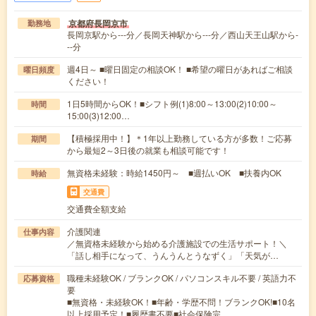
京都府長岡京市
勤務地
長岡京駅から---分／長岡天神駅から---分／西山天王山駅から-
--分
週4日～ ■曜日固定の相談OK！ ■希望の曜日があればご相談
曜日頻度
ください！
1日5時間からOK！■シフト例(1)8:00～13:00(2)10:00～
時間
15:00(3)12:00…
【積極採用中！】＊1年以上勤務している方が多数！ご応募
期間
から最短2～3日後の就業も相談可能です！
無資格未経験：時給1450円～ ■週払いOK ■扶養内OK
時給
交通費
交通費全額支給
介護関連
仕事内容
／無資格未経験から始める介護施設での生活サポート！＼
「話し相手になって、うんうんとうなずく」「天気が…
職種未経験OK / ブランクOK / パソコンスキル不要 / 英語力不
応募資格
要
■無資格・未経験OK！■年齢・学歴不問！ブランクOK!■10名
以上採用予定！■履歴書不要■社会保険完…