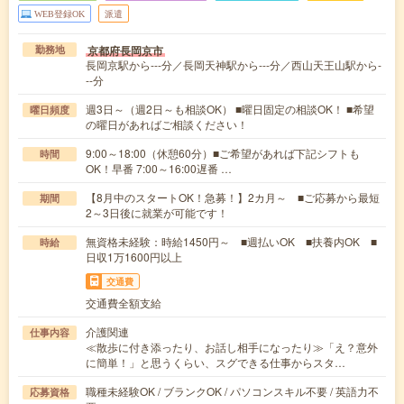
WEB登録OK
派遣
京都府長岡京市
勤務地
長岡京駅から---分／長岡天神駅から---分／西山天王山駅から-
--分
週3日～（週2日～も相談OK） ■曜日固定の相談OK！ ■希望
曜日頻度
の曜日があればご相談ください！
9:00～18:00（休憩60分）■ご希望があれば下記シフトも
時間
OK！早番 7:00～16:00遅番 …
【8月中のスタートOK！急募！】2カ月～ ■ご応募から最短
期間
2～3日後に就業が可能です！
無資格未経験：時給1450円～ ■週払いOK ■扶養内OK ■
時給
日収1万1600円以上
交通費
交通費全額支給
介護関連
仕事内容
≪散歩に付き添ったり、お話し相手になったり≫「え？意外
に簡単！」と思うくらい、スグできる仕事からスタ…
職種未経験OK / ブランクOK / パソコンスキル不要 / 英語力不
応募資格