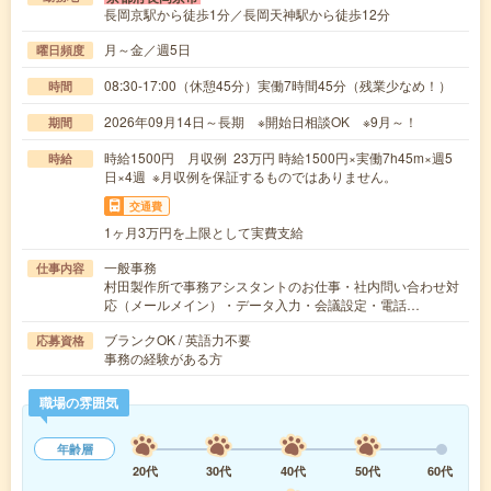
長岡京駅から徒歩1分／長岡天神駅から徒歩12分
月～金／週5日
曜日頻度
08:30-17:00（休憩45分）実働7時間45分（残業少なめ！）
時間
2026年09月14日～長期 ※開始日相談OK ※9月～！
期間
時給1500円 月収例 23万円 時給1500円×実働7h45m×週5
時給
日×4週 ※月収例を保証するものではありません。
交通費
1ヶ月3万円を上限として実費支給
一般事務
仕事内容
村田製作所で事務アシスタントのお仕事・社内問い合わせ対
応（メールメイン）・データ入力・会議設定・電話…
ブランクOK / 英語力不要
応募資格
事務の経験がある方
職場の雰囲気
年齢層
20代
30代
40代
50代
60代