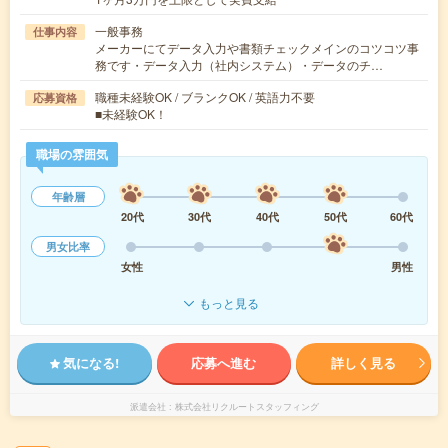
一般事務
仕事内容
メーカーにてデータ入力や書類チェックメインのコツコツ事
務です・データ入力（社内システム）・データのチ…
職種未経験OK / ブランクOK / 英語力不要
応募資格
■未経験OK！
職場の雰囲気
年齢層
20代
30代
40代
50代
60代
男女比率
女性
男性
もっと見る
気になる!
応募へ進む
詳しく見る
派遣会社
株式会社リクルートスタッフィング