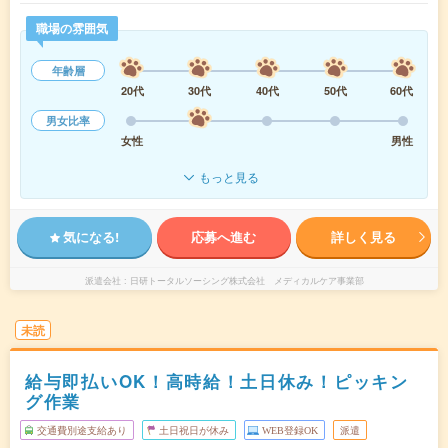
職場の雰囲気
年齢層
20代
30代
40代
50代
60代
男女比率
女性
男性
もっと見る
気になる!
応募へ進む
詳しく見る
派遣会社
日研トータルソーシング株式会社 メディカルケア事業部
未読
給与即払いOK！高時給！土日休み！ピッキン
グ作業
交通費別途支給あり
土日祝日が休み
WEB登録OK
派遣