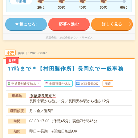
年齢層
20代
30代
40代
50代
60代
気になる!
応募へ進む
詳しく見る
派遣会社
株式会社テクノ・サービス
未読
掲載日
2026/08/07
NEW
17時まで＊【村田製作所】長岡京で一般事務
交通費別途支給あり
土日祝日が休み
WEB登録OK
派遣
京都府長岡京市
勤務地
長岡京駅から徒歩1分／長岡天神駅から徒歩12分
月～金／週5日
曜日頻度
08:30-17:00（休憩45分）実働7時間45分
時間
即日～長期 ※開始日相談OK
期間