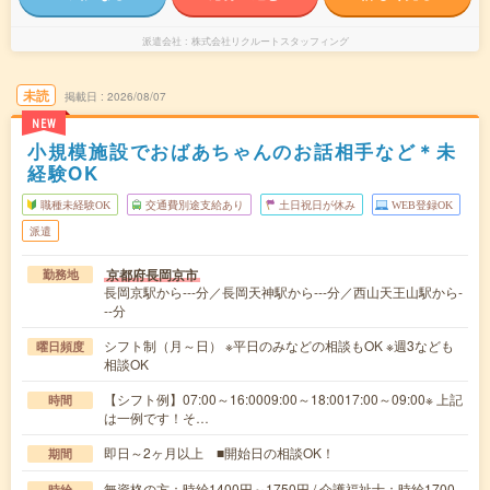
派遣会社
株式会社リクルートスタッフィング
未読
掲載日
2026/08/07
NEW
小規模施設でおばあちゃんのお話相手など＊未
経験OK
職種未経験OK
交通費別途支給あり
土日祝日が休み
WEB登録OK
派遣
京都府長岡京市
勤務地
長岡京駅から---分／長岡天神駅から---分／西山天王山駅から-
--分
シフト制（月～日） ※平日のみなどの相談もOK ※週3なども
曜日頻度
相談OK
【シフト例】07:00～16:0009:00～18:0017:00～09:00※ 上記
時間
は一例です！そ…
即日～2ヶ月以上 ■開始日の相談OK！
期間
無資格の方：時給1400円～1750円 / 介護福祉士：時給1700
時給