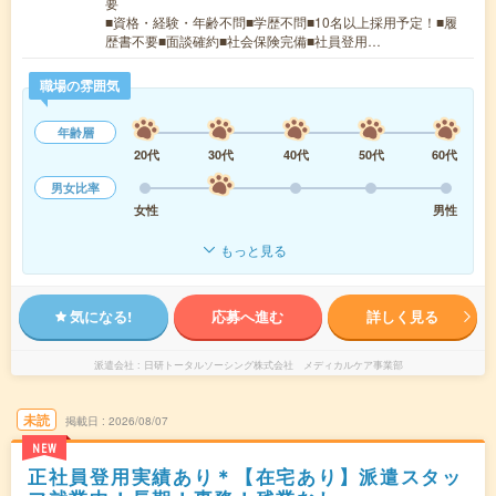
要
■資格・経験・年齢不問■学歴不問■10名以上採用予定！■履
歴書不要■面談確約■社会保険完備■社員登用…
職場の雰囲気
年齢層
20代
30代
40代
50代
60代
男女比率
女性
男性
もっと見る
気になる!
応募へ進む
詳しく見る
派遣会社
日研トータルソーシング株式会社 メディカルケア事業部
未読
掲載日
2026/08/07
NEW
正社員登用実績あり＊【在宅あり】派遣スタッ