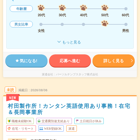
年齢層
20代
30代
40代
50代
60代
男女比率
女性
男性
もっと見る
気になる!
応募へ進む
詳しく見る
派遣会社
パーソルテンプスタッフ株式会社
未読
掲載日
2026/08/06
NEW
村田製作所！カンタン英語使用あり事務！在宅
＆長岡事業所
職種未経験OK
交通費別途支給あり
土日祝日が休み
在宅・リモート
WEB登録OK
派遣