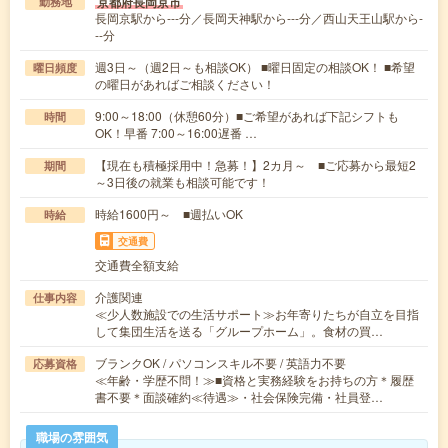
京都府長岡京市
勤務地
長岡京駅から---分／長岡天神駅から---分／西山天王山駅から-
--分
週3日～（週2日～も相談OK） ■曜日固定の相談OK！ ■希望
曜日頻度
の曜日があればご相談ください！
9:00～18:00（休憩60分）■ご希望があれば下記シフトも
時間
OK！早番 7:00～16:00遅番 …
【現在も積極採用中！急募！】2カ月～ ■ご応募から最短2
期間
～3日後の就業も相談可能です！
時給1600円～ ■週払いOK
時給
交通費
交通費全額支給
介護関連
仕事内容
≪少人数施設での生活サポート≫お年寄りたちが自立を目指
して集団生活を送る「グループホーム」。食材の買…
ブランクOK / パソコンスキル不要 / 英語力不要
応募資格
≪年齢・学歴不問！≫■資格と実務経験をお持ちの方＊履歴
書不要＊面談確約≪待遇≫・社会保険完備・社員登…
職場の雰囲気