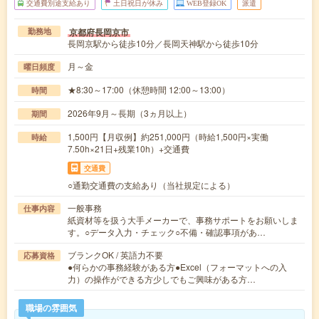
交通費別途支給あり
土日祝日が休み
WEB登録OK
派遣
京都府長岡京市
勤務地
長岡京駅から徒歩10分／長岡天神駅から徒歩10分
月～金
曜日頻度
★8:30～17:00（休憩時間 12:00～13:00）
時間
2026年9月～長期（3ヵ月以上）
期間
1,500円【月収例】約251,000円（時給1,500円×実働
時給
7.50h×21日+残業10h）+交通費
交通費
○通勤交通費の支給あり（当社規定による）
一般事務
仕事内容
紙資材等を扱う大手メーカーで、事務サポートをお願いしま
す。○データ入力・チェック○不備・確認事項があ…
ブランクOK / 英語力不要
応募資格
●何らかの事務経験がある方●Excel（フォーマットへの入
力）の操作ができる方少しでもご興味がある方…
職場の雰囲気