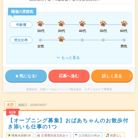
職場の雰囲気
年齢層
20代
30代
40代
50代
60代
男女比率
女性
男性
もっと見る
気になる!
応募へ進む
詳しく見る
派遣会社
日研トータルソーシング株式会社 メディカルケア事業部
未読
掲載日
2026/08/07
NEW
【オープニング募集】おばあちゃんのお散歩付
き添いも仕事の1つ
職種未経験OK
交通費別途支給あり
土日祝日が休み
残業なし