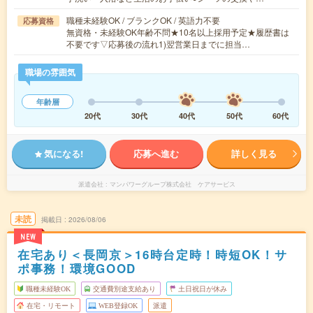
職種未経験OK / ブランクOK / 英語力不要
応募資格
無資格・未経験OK年齢不問★10名以上採用予定★履歴書は
不要です▽応募後の流れ1)翌営業日までに担当…
職場の雰囲気
年齢層
20代
30代
40代
50代
60代
気になる!
応募へ進む
詳しく見る
派遣会社
マンパワーグループ株式会社 ケアサービス
未読
掲載日
2026/08/06
NEW
在宅あり＜長岡京＞16時台定時！時短OK！サ
ポ事務！環境GOOD
職種未経験OK
交通費別途支給あり
土日祝日が休み
在宅・リモート
WEB登録OK
派遣