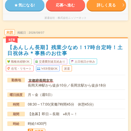
気になる!
応募へ進む
詳しく見る
派遣会社
株式会社ニッソーネット
未読
掲載日
2026/08/07
NEW
【あんしん長期】残業少なめ！17時台定時！土
日祝休み＊事務のお仕事
職種未経験OK
交通費別途支給あり
土日祝日が休み
在宅・リモート
WEB登録OK
派遣
京都府長岡京市
勤務地
長岡天神駅から徒歩10分／長岡京駅から徒歩18分
月～金（週5日）
曜日頻度
08:30～17:00(実働7時間45分 休憩45分)
時間
【急募】即日～長期 ※8月～！
期間
時給1430円
時給