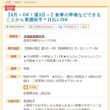
未読
掲載日
2026/08/07
NEW
【8月～OK！週3日～】食事の準備などできる
ことから看護助手＊日払いOK
職種未経験OK
交通費別途支給あり
WEB登録OK
派遣
京都府長岡京市
勤務地
長岡天神駅からバス10分
【勤務日数】週3日～OK 【勤務曜日】月～日／シフト制
曜日頻度
★1日4時間～の時短シフトOK★もちろんフルタイムシフト
時間
も可能★スタート時間選べます7:00～16:…
長期
期間
時給1400～1600円 ★日払い・週払い制度あり ※規約の詳
時給
細は、ご就業時に担当にお問合せ下さいませ
交通費
交通費支給（規定有）
看護助手
仕事内容
≪病院でのお手伝いから始められる≫○食事のサポート〇お
手洗い・入浴など生活のお手伝い○シーツの交換や…