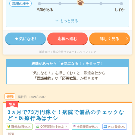
職場の様子
活気がある
しずか
もっと見る
気になる!
応募へ進む
詳しく見る
派遣会社
株式会社リクルートスタッフィング
興味があったら「★気になる！」をタップ！
「気になる！」を押しておくと、派遣会社から
「面談確約」
や
「応募歓迎」
が届きます！
未読
掲載日
2026/08/07
NEW
3ヵ月で73万円稼ぐ！病院で備品のチェックな
ど＊医療行為はナシ
職種未経験OK
交通費別途支給あり
土日祝日が休み
WEB登録OK
派遣