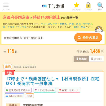
メニュー
気になる!
ログイン
検索
京都府長岡京市
×
時給1400円以上
のお仕事一覧
長岡京市の派遣のお仕事情報です。
オフィスワーク・事務系
、
営業・販売・サービス
系
、
クリエイティブ系
などのお仕事を取り揃えています。さらに、
短期
・
単発
などの
期間や、
職種未経験OK
などのこだわり条件で絞り込んでいただけます。
条件の変更
京都府長岡京市 / 時給1400円以上
115
1,486
全
件
平均時給:
円
時給順
新着順
未読
掲載日
2026/08/08
NEW
17時まで＊残業ほぼなし▼【村田製作所】在宅
OK！長岡京で一般事務
交通費別途支給あり
土日祝日が休み
在宅・リモート
WEB登録OK
派遣
京都府長岡京市
勤務地