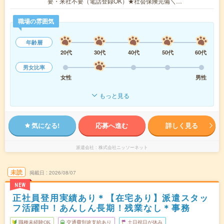
要・来社不要（電話登録OK）★社会保険完備＼…
職場の雰囲気
年齢層
20代
30代
40代
50代
60代
男女比率
女性
男性
もっと見る
気になる!
応募へ進む
詳しく見る
派遣会社
株式会社ニッソーネット
未読
掲載日
2026/08/07
NEW
正社員登用実績あり＊【在宅あり】派遣スタッ
フ活躍中！あんしん長期！残業なし＊事務
職種未経験OK
交通費別途支給あり
土日祝日が休み