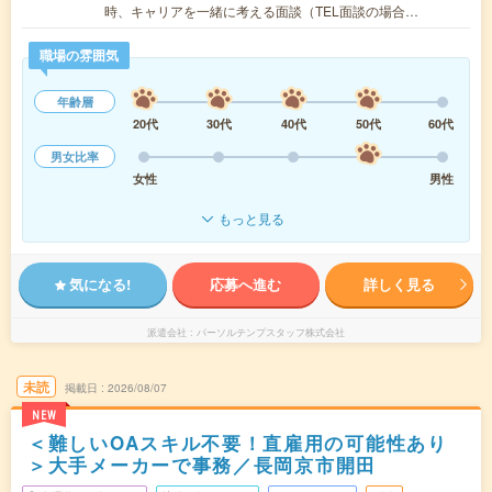
時、キャリアを一緒に考える面談（TEL面談の場合…
職場の雰囲気
年齢層
20代
30代
40代
50代
60代
男女比率
女性
男性
もっと見る
気になる!
応募へ進む
詳しく見る
派遣会社
パーソルテンプスタッフ株式会社
未読
掲載日
2026/08/07
NEW
＜難しいOAスキル不要！直雇用の可能性あり
＞大手メーカーで事務／長岡京市開田