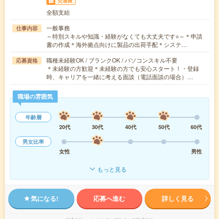
交通費
全額支給
一般事務
仕事内容
～特別スキルや知識・経験がなくても大丈夫です○～＊申請
書の作成＊海外拠点向けに製品の出荷手配＊システ…
職種未経験OK / ブランクOK / パソコンスキル不要
応募資格
＊未経験の方歓迎＊未経験の方でも安心スタート！・登録
時、キャリアを一緒に考える面談（電話面談の場合）…
職場の雰囲気
年齢層
20代
30代
40代
50代
60代
男女比率
女性
男性
もっと見る
気になる!
応募へ進む
詳しく見る