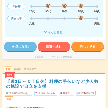
年齢層
20代
30代
40代
50代
60代
男女比率
女性
男性
もっと見る
気になる!
応募へ進む
詳しく見る
派遣会社
ヒューマンリソシア株式会社
未読
掲載日
2026/08/07
NEW
【週3日～＆土日休】料理の手伝いなど少人数
の施設で自立を支援
交通費別途支給あり
土日祝日が休み
残業なし
WEB登録OK
派遣