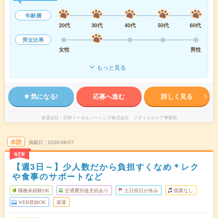
年齢層
20代
30代
40代
50代
60代
男女比率
女性
男性
もっと見る
気になる!
応募へ進む
詳しく見る
派遣会社
日研トータルソーシング株式会社 メディカルケア事業部
未読
掲載日
2026/08/07
NEW
【週3日～】少人数だから負担すくなめ＊レク
や食事のサポートなど
職種未経験OK
交通費別途支給あり
土日祝日が休み
残業なし
WEB登録OK
派遣