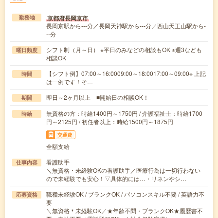
京都府長岡京市
勤務地
長岡京駅から---分／長岡天神駅から---分／西山天王山駅から-
--分
シフト制（月～日） ※平日のみなどの相談もOK ※週3なども
曜日頻度
相談OK
【シフト例】07:00～16:0009:00～18:0017:00～09:00※ 上記
時間
は一例です！そ…
即日～2ヶ月以上 ■開始日の相談OK！
期間
無資格の方：時給1400円～1750円 / 介護福祉士：時給1700
時給
円～2125円 / 初任者以上：時給1500円～1875円
交通費
全額支給
看護助手
仕事内容
＼無資格・未経験OKの看護助手／医療行為は一切行わない
ので未経験でも安心！▽具体的には…・リネンやシ…
職種未経験OK / ブランクOK / パソコンスキル不要 / 英語力不
応募資格
要
＼無資格＊未経験OK／★年齢不問・ブランクOK★履歴書不