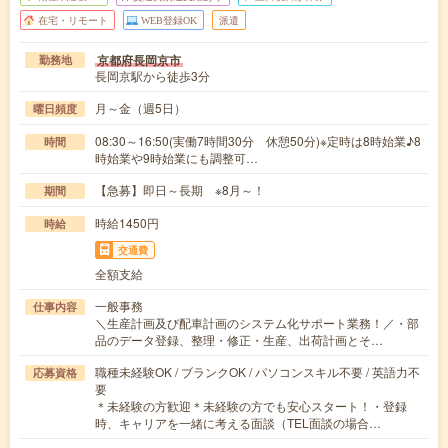
在宅・リモート
WEB登録OK
派遣
京都府長岡京市
勤務地
長岡京駅から徒歩3分
月～金（週5日）
曜日頻度
08:30～16:50(実働7時間30分 休憩50分)※定時は8時始業♪8
時間
時始業や9時始業にも調整可…
【急募】即日～長期 ※8月～！
期間
時給1450円
時給
交通費
全額支給
一般事務
仕事内容
＼生産計画及び配車計画のシステム化サポート業務！／・部
品のデータ登録、整理・修正・生産、出荷計画とそ…
職種未経験OK / ブランクOK / パソコンスキル不要 / 英語力不
応募資格
要
＊未経験の方歓迎＊未経験の方でも安心スタート！・登録
時、キャリアを一緒に考える面談（TEL面談の場合…