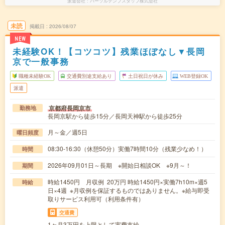
派遣会社
パーソルテンプスタッフ株式会社
未読
掲載日
2026/08/07
NEW
未経験OK！【コツコツ】残業ほぼなし▼長岡
京で一般事務
職種未経験OK
交通費別途支給あり
土日祝日が休み
WEB登録OK
派遣
京都府長岡京市
勤務地
長岡京駅から徒歩15分／長岡天神駅から徒歩25分
月～金／週5日
曜日頻度
08:30-16:30（休憩50分）実働7時間10分（残業少なめ！）
時間
2026年09月01日～長期 ※開始日相談OK ※9月～！
期間
時給1450円 月収例 20万円 時給1450円×実働7h10m×週5
時給
日×4週 ※月収例を保証するものではありません。※給与即受
取りサービス利用可（利用条件有）
交通費
1ヶ月3万円を上限として実費支給