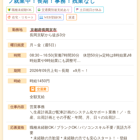
フ就業中！長期！事務！残業なし
職種未経験OK
交通費別途支給あり
土日祝日が休み
在宅・リモート
WEB登録OK
派遣
京都府長岡京市
勤務地
長岡京駅から徒歩3分
月～金（週5日）
曜日頻度
08:30～16:50(実働7時間30分 休憩50分)※定時は8時始業♪8
時間
時始業や9時始業にも調整可…
2026年09月上旬～長期 ※9月～！
期間
時給1450円
時給
交通費
全額支給
営業事務
仕事内容
＼生産計画及び配車計画のシステム化サポート業務！／・生
産、出荷計画とその手配・年間、月、日々の出荷計…
職種未経験OK / ブランクOK / パソコンスキル不要 / 英語力不
応募資格
要
＊未経験の方歓迎＊未経験の方でも安心スタート！・登録