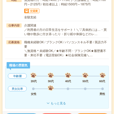
円～2125円 / 初任者以上：時給1500円～1875円
交通費
全額支給
介護関連
仕事内容
／利用者の方の日常生活をサポート！＼▽具体的には…・買
い物や散歩に付き添ったり・折り紙や体操などのレ…
職種未経験OK / ブランクOK / パソコンスキル不要 / 英語力不
応募資格
要
＼無資格＊未経験OK／★年齢不問・ブランクOK★履歴書不
要・来社不要（電話登録OK）★社会保険完備＼…
職場の雰囲気
年齢層
20代
30代
40代
50代
60代
男女比率
女性
男性
もっと見る