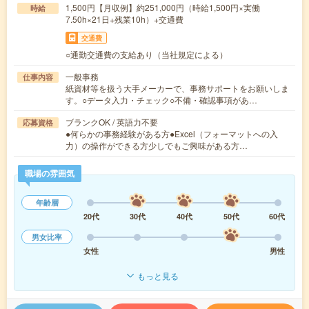
1,500円【月収例】約251,000円（時給1,500円×実働
時給
7.50h×21日+残業10h）+交通費
交通費
○通勤交通費の支給あり（当社規定による）
一般事務
仕事内容
紙資材等を扱う大手メーカーで、事務サポートをお願いしま
す。○データ入力・チェック○不備・確認事項があ…
ブランクOK / 英語力不要
応募資格
●何らかの事務経験がある方●Excel（フォーマットへの入
力）の操作ができる方少しでもご興味がある方…
職場の雰囲気
年齢層
20代
30代
40代
50代
60代
男女比率
女性
男性
もっと見る