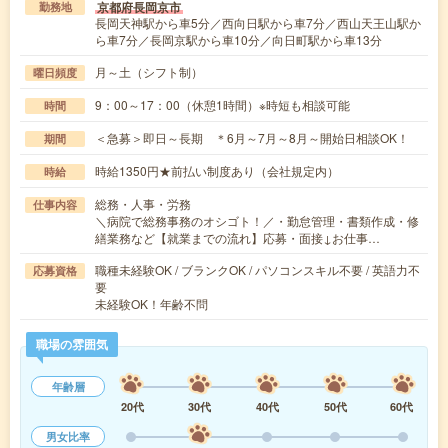
京都府長岡京市
勤務地
長岡天神駅から車5分／西向日駅から車7分／西山天王山駅か
ら車7分／長岡京駅から車10分／向日町駅から車13分
月～土（シフト制）
曜日頻度
9：00～17：00（休憩1時間）※時短も相談可能
時間
＜急募＞即日～長期 ＊6月～7月～8月～開始日相談OK！
期間
時給1350円★前払い制度あり（会社規定内）
時給
総務・人事・労務
仕事内容
＼病院で総務事務のオシゴト！／・勤怠管理・書類作成・修
繕業務など【就業までの流れ】応募・面接↓お仕事…
職種未経験OK / ブランクOK / パソコンスキル不要 / 英語力不
応募資格
要
未経験OK！年齢不問
職場の雰囲気
年齢層
20代
30代
40代
50代
60代
男女比率