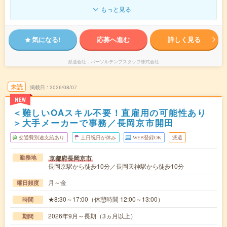
もっと見る
気になる!
応募へ進む
詳しく見る
派遣会社
パーソルテンプスタッフ株式会社
未読
掲載日
2026/08/07
NEW
＜難しいOAスキル不要！直雇用の可能性あり
＞大手メーカーで事務／長岡京市開田
交通費別途支給あり
土日祝日が休み
WEB登録OK
派遣
京都府長岡京市
勤務地
長岡京駅から徒歩10分／長岡天神駅から徒歩10分
月～金
曜日頻度
★8:30～17:00（休憩時間 12:00～13:00）
時間
2026年9月～長期（3ヵ月以上）
期間