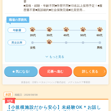
要
■資格・経験・年齢不問■学歴不問■10名以上採用予定！■履
歴書不要■面談確約■社会保険完備■社員登用…
職場の雰囲気
年齢層
20代
30代
40代
50代
60代
男女比率
女性
男性
もっと見る
気になる!
応募へ進む
詳しく見る
派遣会社
日研トータルソーシング株式会社 メディカルケア事業部
未読
掲載日
2026/08/08
NEW
【小規模施設だから安心】未経験OK＊お話し