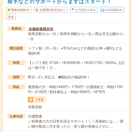
相手などのサポートからまずはスタート！
職種未経験OK
交通費別途支給あり
土日祝日が休み
WEB登録OK
派遣
京都府長岡京市
勤務地
長岡京駅から---分／長岡天神駅から---分／西山天王山駅から-
--分
シフト制（月～日） ※平日のみなどの相談もOK ※週3なども
曜日頻度
相談OK
【シフト例】07:00～16:0009:00～18:0017:00～09:00※ 上記
時間
は一例です！そ…
即日～2ヶ月以上 ■開始日の相談OK！
期間
無資格の方：時給1400円～1750円 / 介護福祉士：時給1700
時給
円～2125円 / 初任者以上：時給1500円～1875円
交通費
全額支給
介護関連
仕事内容
／利用者の方の日常生活をサポート！＼▽具体的には…・買
い物や散歩に付き添ったり・折り紙や体操などのレ…