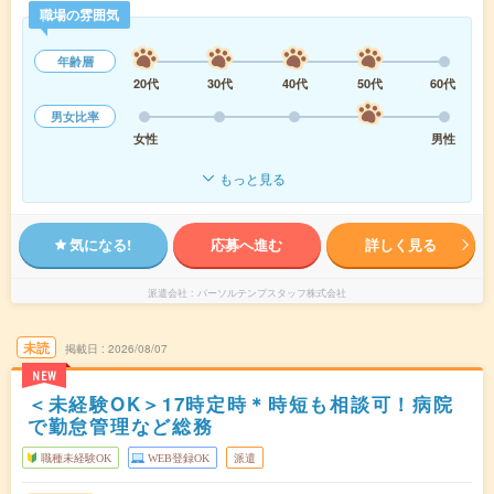
職場の雰囲気
年齢層
20代
30代
40代
50代
60代
男女比率
女性
男性
もっと見る
気になる!
応募へ進む
詳しく見る
派遣会社
パーソルテンプスタッフ株式会社
未読
掲載日
2026/08/07
NEW
＜未経験OK＞17時定時＊時短も相談可！病院
で勤怠管理など総務
職種未経験OK
WEB登録OK
派遣