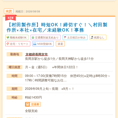
未読
掲載日
2026/08/08
NEW
【村田製作所】時短OK！締切すぐ！＼村田製
作所×本社×在宅／未経験OK！事務
職種未経験OK
交通費別途支給あり
土日祝日が休み
残業なし
在宅・リモート
WEB登録OK
派遣
京都府長岡京市
勤務地
長岡京駅から徒歩1分／長岡天神駅から徒歩11分
月～金（週5日） ※年間休日122日！
曜日頻度
09:00～17:00(実働7時間15分 休憩45分)※定時は8時30分～
時間
17時◇時間調整可能なお仕…
2026年09月上旬～長期 ※9月～！
期間
時給1430円
時給
交通費
全額支給