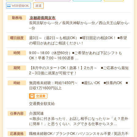
WEB登録OK
派遣
京都府長岡京市
勤務地
長岡京駅から---分／長岡天神駅から---分／西山天王山駅から-
--分
週3日～（週2日～も相談OK） ■曜日固定の相談OK！ ■希望
曜日頻度
の曜日があればご相談ください！
9:00～18:00（休憩60分）■ご希望があれば下記シフトも
時間
OK！早番 7:00～16:00遅番 …
【8月中のスタートOK！急募！】2カ月～ ■ご応募から最短
期間
2～3日後に就業が可能です！
無資格未経験：時給1450円～ ■週払いOK ■扶養内OK ■
時給
日収1万1600円以上
交通費
交通費全額支給
介護関連
仕事内容
≪散歩に付き添ったり、お話し相手になったり≫「え？意外
に簡単！」と思うくらい、スグできる仕事からスタ…
職種未経験OK / ブランクOK / パソコンスキル不要 / 英語力不
応募資格