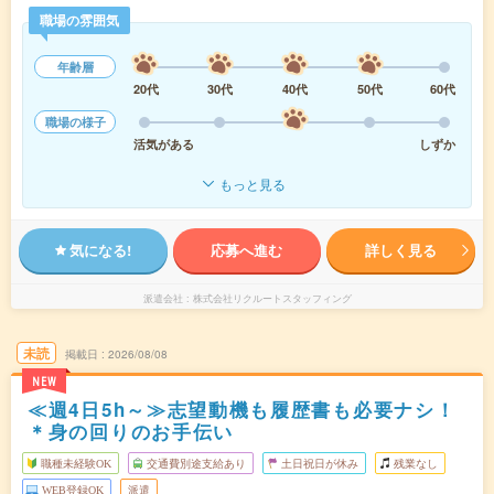
職場の雰囲気
年齢層
20代
30代
40代
50代
60代
職場の様子
活気がある
しずか
もっと見る
気になる!
応募へ進む
詳しく見る
派遣会社
株式会社リクルートスタッフィング
未読
掲載日
2026/08/08
NEW
≪週4日5h～≫志望動機も履歴書も必要ナシ！
＊身の回りのお手伝い
職種未経験OK
交通費別途支給あり
土日祝日が休み
残業なし
WEB登録OK
派遣