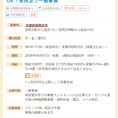
OK！長岡京で一般事務
交通費別途支給あり
土日祝日が休み
在宅・リモート
WEB登録OK
派遣
京都府長岡京市
勤務地
長岡京駅から徒歩1分／長岡天神駅から徒歩12分
月～金／週5日
曜日頻度
09:00-17:00（休憩45分）実働7時間15分（残業少なめ！）
時間
2026年09月07日～長期 ※開始日相談OK ※9月～！
期間
時給1500円 月収例 21万円 時給1500円×実働7h15m×週5
時給
日×4週 ※月収例を保証するものではありません。
交通費
1ヶ月3万円を上限として実費支給
一般事務
仕事内容
村田製作所での事務アシスタントのお仕事です・サンプル受
付及び納期調整業務・資料作成・電話、メール対応…
ブランクOK / 英語力不要
応募資格
事務の経験がある方