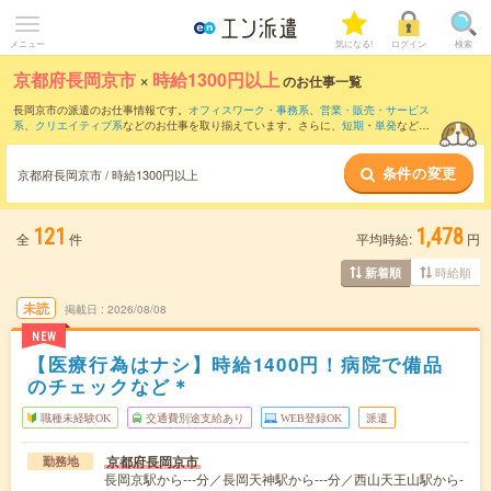
メニュー
気になる!
ログイン
検索
京都府長岡京市
×
時給1300円以上
のお仕事一覧
長岡京市の派遣のお仕事情報です。
オフィスワーク・事務系
、
営業・販売・サービス
系
、
クリエイティブ系
などのお仕事を取り揃えています。さらに、
短期
・
単発
などの
期間や、
職種未経験OK
などのこだわり条件で絞り込んでいただけます。
条件の変更
京都府長岡京市 / 時給1300円以上
121
1,478
全
件
平均時給:
円
時給順
新着順
未読
掲載日
2026/08/08
NEW
【医療行為はナシ】時給1400円！病院で備品
のチェックなど＊
職種未経験OK
交通費別途支給あり
WEB登録OK
派遣
京都府長岡京市
勤務地
長岡京駅から---分／長岡天神駅から---分／西山天王山駅から-