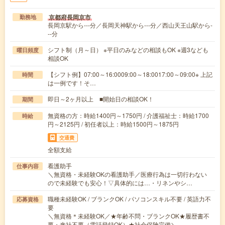
京都府長岡京市
勤務地
長岡京駅から---分／長岡天神駅から---分／西山天王山駅から-
--分
シフト制（月～日） ※平日のみなどの相談もOK ※週3なども
曜日頻度
相談OK
【シフト例】07:00～16:0009:00～18:0017:00～09:00※ 上記
時間
は一例です！そ…
即日～2ヶ月以上 ■開始日の相談OK！
期間
無資格の方：時給1400円～1750円 / 介護福祉士：時給1700
時給
円～2125円 / 初任者以上：時給1500円～1875円
交通費
全額支給
看護助手
仕事内容
＼無資格・未経験OKの看護助手／医療行為は一切行わない
ので未経験でも安心！▽具体的には…・リネンやシ…
職種未経験OK / ブランクOK / パソコンスキル不要 / 英語力不
応募資格
要
＼無資格＊未経験OK／★年齢不問・ブランクOK★履歴書不
要・来社不要（電話登録OK）★社会保険完備＼…