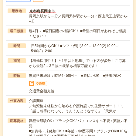
京都府長岡京市
勤務地
長岡京駅から---分／長岡天神駅から---分／西山天王山駅から-
--分
週4日～ ■曜日固定の相談OK！ ■希望の曜日があればご相談
曜日頻度
ください！
1日5時間からOK！■シフト例(1)8:00～13:00(2)10:00～
時間
15:00(3)12:00…
【積極採用中！】＊1年以上勤務している方が多数！ご応募
期間
から最短2～3日後の就業も相談可能です！
無資格未経験：時給1450円～ ■週払いOK ■扶養内OK
時給
交通費
交通費全額支給
介護関連
仕事内容
／無資格未経験から始める介護施設での生活サポート！＼
「話し相手になって、うんうんとうなずく」「天気が…
職種未経験OK / ブランクOK / パソコンスキル不要 / 英語力不
応募資格
要
■無資格・未経験OK！■年齢・学歴不問！ブランクOK!■10名
以上採用予定！■履歴書不要■社会保険完…