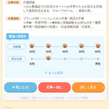
介護関連
仕事内容
≪少人数施設での生活サポート≫お年寄りたちが自立を目指
して集団生活を送る「グループホーム」。食材の買…
ブランクOK / パソコンスキル不要 / 英語力不要
応募資格
≪年齢・学歴不問！≫■資格と実務経験をお持ちの方＊履歴
書不要＊面談確約≪待遇≫・社会保険完備・社員登…
職場の雰囲気
年齢層
20代
30代
40代
50代
60代
男女比率
女性
男性
もっと見る
気になる!
応募へ進む
詳しく見る
派遣会社
日研トータルソーシング株式会社 メディカルケア事業部