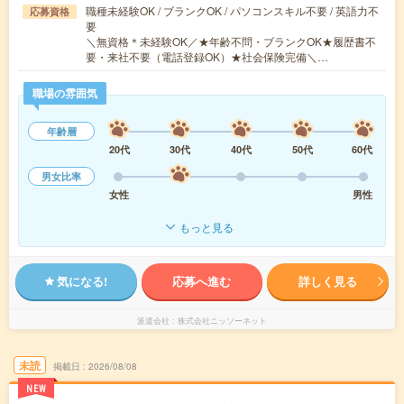
職種未経験OK / ブランクOK / パソコンスキル不要 / 英語力不
応募資格
要
＼無資格＊未経験OK／★年齢不問・ブランクOK★履歴書不
要・来社不要（電話登録OK）★社会保険完備＼…
職場の雰囲気
年齢層
20代
30代
40代
50代
60代
男女比率
女性
男性
もっと見る
気になる!
応募へ進む
詳しく見る
派遣会社
株式会社ニッソーネット
未読
掲載日
2026/08/08
NEW