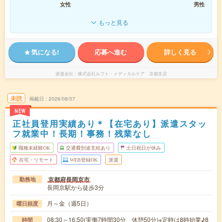
女性
男性
もっと見る
気になる!
応募へ進む
詳しく見る
派遣会社
株式会社ルフト・メディカルケア 京都支店
未読
掲載日
2026/08/07
NEW
正社員登用実績あり＊【在宅あり】派遣スタッ
フ就業中！長期！事務！残業なし
職種未経験OK
交通費別途支給あり
土日祝日が休み
在宅・リモート
WEB登録OK
派遣
京都府長岡京市
勤務地
長岡京駅から徒歩3分
月～金（週5日）
曜日頻度
08:30～16:50(実働7時間30分 休憩50分)※定時は8時始業♪8
時間