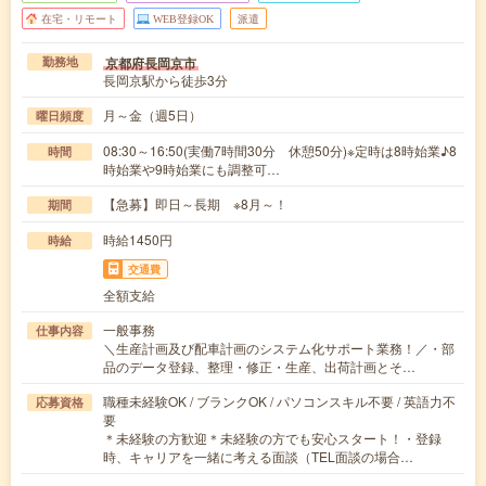
在宅・リモート
WEB登録OK
派遣
京都府長岡京市
勤務地
長岡京駅から徒歩3分
月～金（週5日）
曜日頻度
08:30～16:50(実働7時間30分 休憩50分)※定時は8時始業♪8
時間
時始業や9時始業にも調整可…
【急募】即日～長期 ※8月～！
期間
時給1450円
時給
交通費
全額支給
一般事務
仕事内容
＼生産計画及び配車計画のシステム化サポート業務！／・部
品のデータ登録、整理・修正・生産、出荷計画とそ…
職種未経験OK / ブランクOK / パソコンスキル不要 / 英語力不
応募資格
要
＊未経験の方歓迎＊未経験の方でも安心スタート！・登録
時、キャリアを一緒に考える面談（TEL面談の場合…