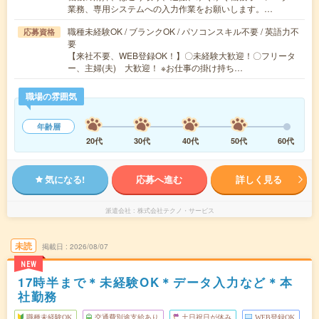
業務、専用システムへの入力作業をお願いします。…
職種未経験OK / ブランクOK / パソコンスキル不要 / 英語力不
応募資格
要
【来社不要、WEB登録OK！】〇未経験大歓迎！〇フリータ
ー、主婦(夫) 大歓迎！ ※お仕事の掛け持ち…
職場の雰囲気
年齢層
20代
30代
40代
50代
60代
気になる!
応募へ進む
詳しく見る
派遣会社
株式会社テクノ・サービス
未読
掲載日
2026/08/07
NEW
17時半まで＊未経験OK＊データ入力など＊本
社勤務
職種未経験OK
交通費別途支給あり
土日祝日が休み
WEB登録OK