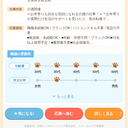
介護関連
仕事内容
≪お年寄りも自分も笑顔になれる介護の仕事！≫＊お年寄り
が昼間だけ生活のサポートを受けたり、気分転換で…
職種未経験OK / ブランクOK / パソコンスキル不要 / 英語力不
応募資格
要
■無資格・未経験OK！■年齢・学歴不問！ブランクOK!■10名
以上採用予定！■履歴書不要■社会保険完…
職場の雰囲気
年齢層
20代
30代
40代
50代
60代
男女比率
女性
男性
もっと見る
気になる!
応募へ進む
詳しく見る
派遣会社
日研トータルソーシング株式会社 メディカルケア事業部