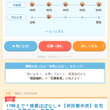
年齢層
20代
30代
40代
50代
60代
男女比率
女性
男性
もっと見る
気になる!
応募へ進む
詳しく見る
派遣会社
株式会社ニッソーネット
興味があったら「★気になる！」をタップ！
「気になる！」を押しておくと、派遣会社から
「面談確約」
や
「応募歓迎」
が届きます！
未読
掲載日
2026/08/08
NEW
17時まで＊残業ほぼなし▼【村田製作所】在宅