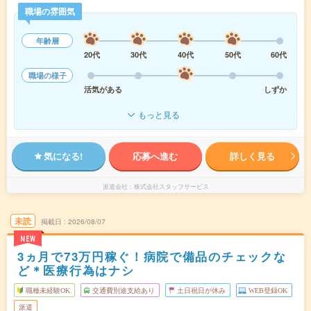
職場の雰囲気
年齢層
20代
30代
40代
50代
60代
職場の様子
活気がある
しずか
もっと見る
気になる!
応募へ進む
詳しく見る
派遣会社
株式会社スタッフサービス
未読
掲載日
2026/08/07
NEW
3ヵ月で73万円稼ぐ！病院で備品のチェックな
ど＊医療行為はナシ
職種未経験OK
交通費別途支給あり
土日祝日が休み
WEB登録OK
派遣