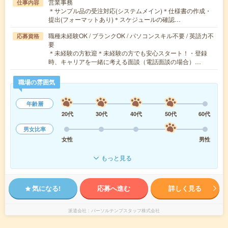
営業事務
仕事内容
＊サンプル品の受注対応(システムメイン)＊仕様書の作成・
提出(フォーマットあり)＊スケジュールの確認…
職種未経験OK / ブランクOK / パソコンスキル不要 / 英語力不
応募資格
要
＊未経験の方歓迎＊未経験の方でも安心スタート！・登録
時、キャリアを一緒に考える面談（電話面談の場合）…
職場の雰囲気
年齢層
20代
30代
40代
50代
60代
男女比率
女性
男性
もっと見る
気になる!
応募へ進む
詳しく見る
派遣会社
パーソルテンプスタッフ株式会社