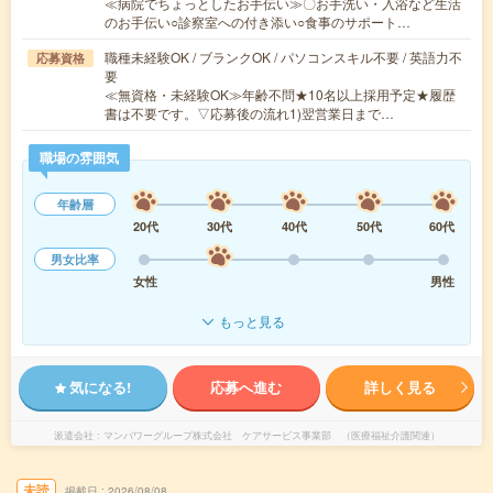
≪病院でちょっとしたお手伝い≫〇お手洗い・入浴など生活
のお手伝い○診察室への付き添い○食事のサポート…
職種未経験OK / ブランクOK / パソコンスキル不要 / 英語力不
応募資格
要
≪無資格・未経験OK≫年齢不問★10名以上採用予定★履歴
書は不要です。▽応募後の流れ1)翌営業日まで…
職場の雰囲気
年齢層
20代
30代
40代
50代
60代
男女比率
女性
男性
もっと見る
気になる!
応募へ進む
詳しく見る
派遣会社
マンパワーグループ株式会社 ケアサービス事業部 （医療福祉介護関連）
未読
掲載日
2026/08/08