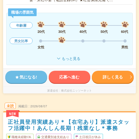
職場の雰囲気
年齢層
20代
30代
40代
50代
60代
男女比率
女性
男性
もっと見る
気になる!
応募へ進む
詳しく見る
派遣会社
株式会社ニッソーネット
未読
掲載日
2026/08/07
NEW
正社員登用実績あり＊【在宅あり】派遣スタッ
フ活躍中！あんしん長期！残業なし＊事務
職種未経験OK
交通費別途支給あり
土日祝日が休み