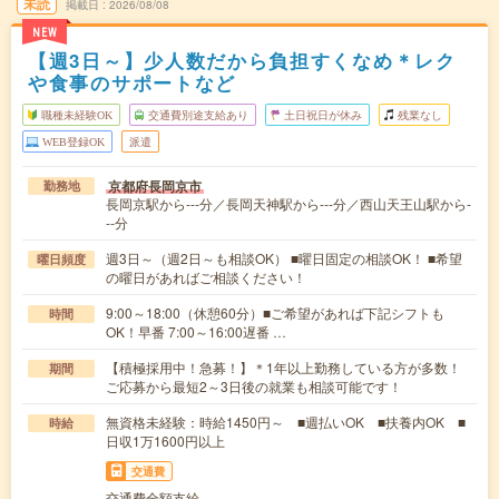
未読
掲載日
2026/08/08
NEW
【週3日～】少人数だから負担すくなめ＊レク
や食事のサポートなど
職種未経験OK
交通費別途支給あり
土日祝日が休み
残業なし
WEB登録OK
派遣
京都府長岡京市
勤務地
長岡京駅から---分／長岡天神駅から---分／西山天王山駅から-
--分
週3日～（週2日～も相談OK） ■曜日固定の相談OK！ ■希望
曜日頻度
の曜日があればご相談ください！
9:00～18:00（休憩60分）■ご希望があれば下記シフトも
時間
OK！早番 7:00～16:00遅番 …
【積極採用中！急募！】＊1年以上勤務している方が多数！
期間
ご応募から最短2～3日後の就業も相談可能です！
無資格未経験：時給1450円～ ■週払いOK ■扶養内OK ■
時給
日収1万1600円以上
交通費
交通費全額支給