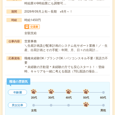
時始業や9時始業にも調整可…
2026年09月上旬～長期 ※9月～！
期間
時給1450円
時給
交通費
全額支給
営業事務
仕事内容
＼生産計画及び配車計画のシステム化サポート業務！／・生
産、出荷計画とその手配・年間、月、日々の出荷計…
職種未経験OK / ブランクOK / パソコンスキル不要 / 英語力不
応募資格
要
＊未経験の方歓迎＊未経験の方でも安心スタート！・登録
時、キャリアを一緒に考える面談（TEL面談の場合…
職場の雰囲気
年齢層
20代
30代
40代
50代
60代
男女比率
女性
男性