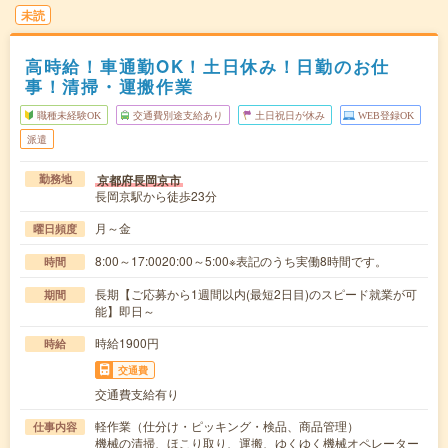
未読
高時給！車通勤OK！土日休み！日勤のお仕
事！清掃・運搬作業
職種未経験OK
交通費別途支給あり
土日祝日が休み
WEB登録OK
派遣
京都府長岡京市
勤務地
長岡京駅から徒歩23分
月～金
曜日頻度
8:00～17:0020:00～5:00※表記のうち実働8時間です。
時間
長期【ご応募から1週間以内(最短2日目)のスピード就業が可
期間
能】即日～
時給1900円
時給
交通費
交通費支給有り
軽作業（仕分け・ピッキング・検品、商品管理）
仕事内容
機械の清掃、ほこり取り、運搬、ゆくゆく機械オペレーター