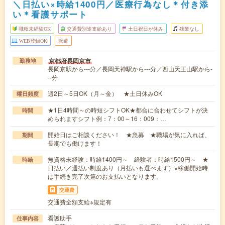
＼日払い×時給1400円／医療行為なし＊付き添
い＊看護サポート
職種未経験OK
交通費別途支給あり
土日祝日が休み
残業なし
WEB登録OK
派遣
京都府長岡京市
勤務地
長岡京駅から---分／長岡天神駅から---分／西山天王山駅から-
--分
週2日～5日OK（月～金） ★土日休みOK
曜日頻度
★1日4時間～の時短シフトOK★都合に合わせてシフトが決
時間
められますシフト例：7：00～16：009：…
開始日はご相談ください！ ★急募 ★職場が気に入れば、
期間
長期でも働けます！
無資格未経験：時給1400円～ 経験者：時給1500円～ ★
時給
日払い／週払い制度あり（月払いも選べます）※稼働開始時
は手続き完了次第のお支払いとなります。
交通費
交通費全額支給※規定有
看護助手
仕事内容