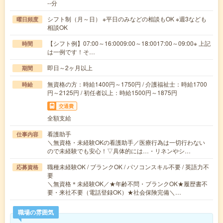
--分
シフト制（月～日） ※平日のみなどの相談もOK ※週3なども
曜日頻度
相談OK
【シフト例】07:00～16:0009:00～18:0017:00～09:00※ 上記
時間
は一例です！そ…
即日～2ヶ月以上
期間
無資格の方：時給1400円～1750円 / 介護福祉士：時給1700
時給
円～2125円 / 初任者以上：時給1500円～1875円
交通費
全額支給
看護助手
仕事内容
＼無資格・未経験OKの看護助手／医療行為は一切行わない
ので未経験でも安心！▽具体的には…・リネンやシ…
職種未経験OK / ブランクOK / パソコンスキル不要 / 英語力不
応募資格
要
＼無資格＊未経験OK／★年齢不問・ブランクOK★履歴書不
要・来社不要（電話登録OK）★社会保険完備＼…
職場の雰囲気