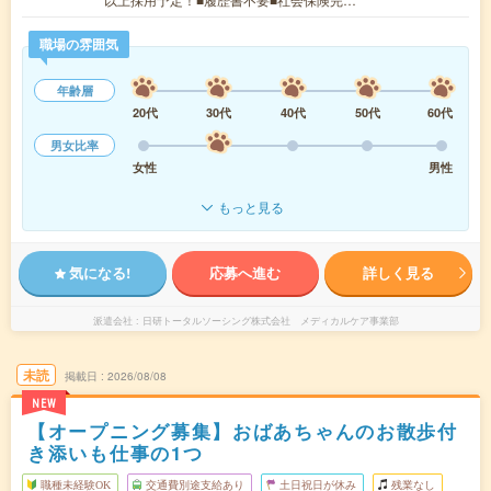
職場の雰囲気
年齢層
20代
30代
40代
50代
60代
男女比率
女性
男性
もっと見る
気になる!
応募へ進む
詳しく見る
派遣会社
日研トータルソーシング株式会社 メディカルケア事業部
未読
掲載日
2026/08/08
NEW
【オープニング募集】おばあちゃんのお散歩付
き添いも仕事の1つ
職種未経験OK
交通費別途支給あり
土日祝日が休み
残業なし