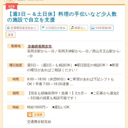
NEW
【週3日～＆土日休】料理の手伝いなど少人数
の施設で自立を支援
交通費別途支給あり
土日祝日が休み
残業なし
WEB登録OK
派遣
京都府長岡京市
勤務地
長岡京駅から---分／長岡天神駅から---分／西山天王山駅から-
--分
週3日～（週2日～も相談OK） ■曜日固定の相談OK！ ■希望
曜日頻度
の曜日があればご相談ください！
9:00～18:00（休憩60分）■ご希望があれば下記シフトも
時間
OK！早番 7:00～16:00遅番 …
【現在も積極採用中！急募！】2カ月～ ■ご応募から最短2
期間
～3日後の就業も相談可能です！
時給1600円～ ■週払いOK
時給
交通費
交通費全額支給