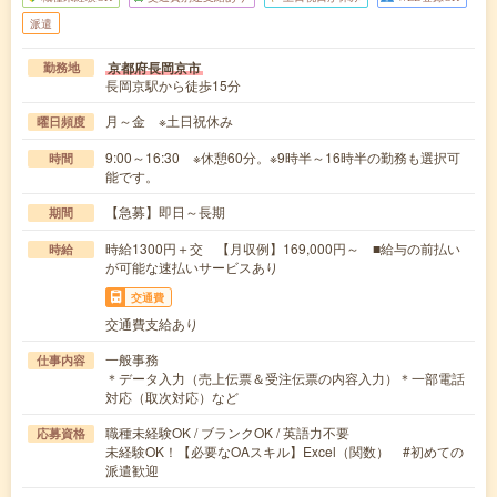
派遣
京都府長岡京市
勤務地
長岡京駅から徒歩15分
月～金 ※土日祝休み
曜日頻度
9:00～16:30 ※休憩60分。※9時半～16時半の勤務も選択可
時間
能です。
【急募】即日～長期
期間
時給1300円＋交 【月収例】169,000円～ ■給与の前払い
時給
が可能な速払いサービスあり
交通費
交通費支給あり
一般事務
仕事内容
＊データ入力（売上伝票＆受注伝票の内容入力）＊一部電話
対応（取次対応）など
職種未経験OK / ブランクOK / 英語力不要
応募資格
未経験OK！【必要なOAスキル】Excel（関数） #初めての
派遣歓迎