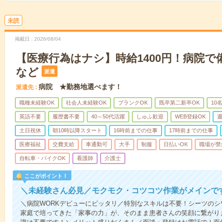
未読
掲載日
2026/08/04
【医療行為はナシ】時給1400円！病院
など
派遣
病院 ★勤務地選べます！
派遣先
職種未経験OK
社会人未経験OK
ブランクOK
既卒第二新卒OK
10
英語不要
履歴書不要
40～50代活躍
しゅふ歓迎
WEB登録OK
週
土日祝休
朝10時以降スタート
16時前までの仕事
17時前までの仕事
医療福祉
交費支給
車通勤可
大手
制服
日払いOK
職場が禁
自転車・バイクOK
看護師
介護士
ここがポイント！
＼未経験さん必見／モクモク・コツコツ作業がメインで
＼病院WORKデビューにピッタリ／特別なスキルは不要！シーツの
家庭で培ってきた「家事の力」が、そのまま患者さんの笑顔に繋がり