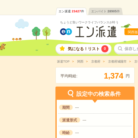
エン派遣
23427
件
エンバイト
28905
件
ちょうど良いワークライフバランスが叶う
関西版
気になる！リスト
0
保存し
派遣TOP
関西
京都府
京都府城陽市
京
,
1
3
7
4
平均時給:
円
設定中の検索条件
期間
---
派遣形式
---
時給
---