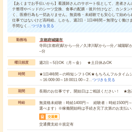
【あくまでお手伝いから】看護師さんのサポート役として、患者さん
テ整理やベッドのシーツ交換、食事の配膳・後片付けなど、カンタン
く、医療行為も一切ありません。無資格・未経験でも安心して始めら
仕事ではないけど高時給。しかも、週2日・1日4時間～無理なく働け
手間なく…
つづきを見る
勤務地
京都府城陽市
寺田(京都府)駅から---分／久津川駅から---分／城陽駅か
--分
曜日頻度
週2日～5日OK（月～金） ★土日休みOK
時間
★1日4時間～の時短シフトOK★もちろんフルタイムシ
～16:009:00～18:0011:00～2…
つづきを見る
期間
長期のお仕事です。開始日はご相談ください！ ★急
時給
無資格未経験：時給1400円～ 経験者：時給1500
選べます）※稼働開始時は手続き完了次第のお支払い
交通費
交通費支給※規定有