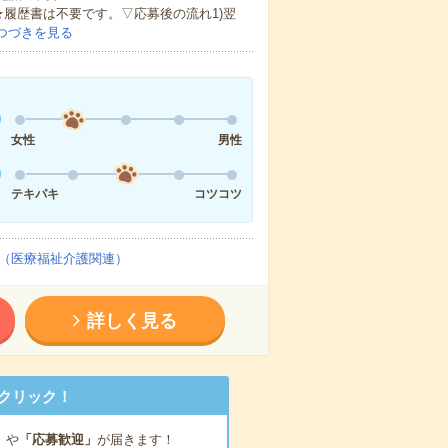
★履歴書は不要です。▽応募後の流れ1)翌
つづきを見る
女性
男性
テキパキ
コツコツ
（医療福祉介護関連）
詳しく見る
クリック！
」
や
「応募歓迎」
が届きます！