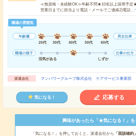
≪無資格・未経験OK≫年齢不問★10名以上採用予定
営業日までに担当より電話・メールでご連絡2)電話…
職場の雰囲気
年齢層
男女比率
20代
30代
40代
50代
60代
職場の様子
仕事の仕方
活気がある
しずか
マンパワーグループ株式会社 ケアサービス事業部 
派遣会社
応募する
気になる！
興味があったら「★気になる！」を
「気になる！」を押しておくと、派遣会社から
「面談確約