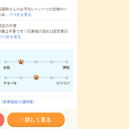
看護師さんのお手伝い○シーツの交換やベ
○診…
つづきを見る
 英語力不要
歴書は不要です▽応募後の流れ1)翌営業日
つづきを見る
女性
男性
テキパキ
コツコツ
（医療福祉介護関連）
詳しく見る