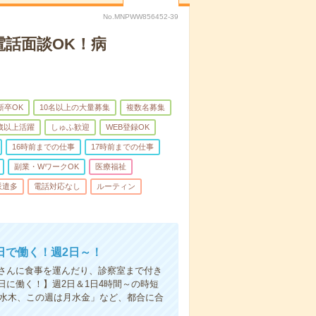
No.MNPWW856452-39
電話面談OK！病
新卒OK
10名以上の大量募集
複数名募集
0歳以上活躍
しゅふ歓迎
WEB登録OK
16時前までの仕事
17時前までの仕事
副業・WワークOK
医療福祉
派遣多
電話対応なし
ルーティン
日で働く！週2日～！
さんに食事を運んだり、診察室まで付き
に働く！】週2日＆1日4時間～の時短
は水木、この週は月水金」など、都合に合