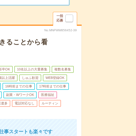
一括
応募
No.MNPWW856452-39
できることから看
新卒OK
10名以上の大量募集
複数名募集
0歳以上活躍
しゅふ歓迎
WEB登録OK
16時前までの仕事
17時前までの仕事
副業・WワークOK
医療福祉
派遣多
電話対応なし
ルーティン
お仕事スタートも楽々です