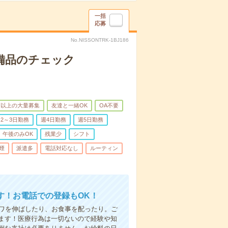
一括
応募
No.NISSONTRK-1BJ186
で備品のチェック
名以上の大量募集
友達と一緒OK
OA不要
2～3日勤務
週4日勤務
週5日勤務
午後のみOK
残業少
シフト
煙
派遣多
電話対応なし
ルーティン
す！お電話での登録もOK！
シワを伸ばしたり、お食事を配ったり。ご
ます！医療行為は一切ないので経験や知