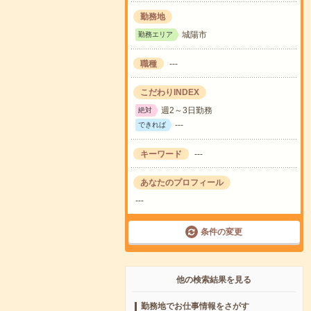
勤務地
城陽市
勤務エリア
職種
---
こだわりINDEX
週2～3日勤務
絶対
---
できれば
キーワード
---
あなたのプロフィール
---
条件の変更
他の検索結果を見る
勤務地でお仕事情報をさがす