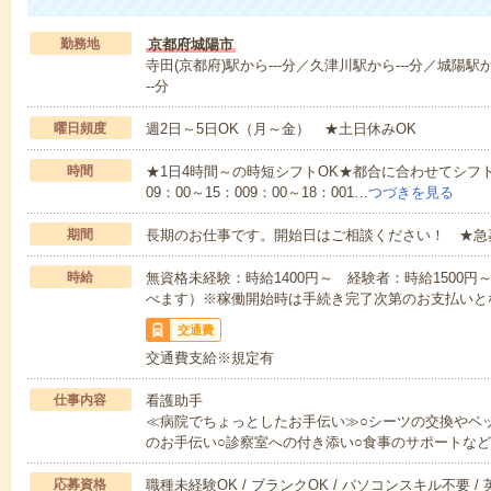
勤務地
京都府城陽市
寺田(京都府)駅から---分／久津川駅から---分／城陽駅か
--分
曜日頻度
週2日～5日OK（月～金） ★土日休みOK
時間
★1日4時間～の時短シフトOK★都合に合わせてシフト
09：00～15：009：00～18：001…
つづきを見る
期間
長期のお仕事です。開始日はご相談ください！ ★急
時給
無資格未経験：時給1400円～ 経験者：時給1500
べます）※稼働開始時は手続き完了次第のお支払いと
交通費
交通費支給※規定有
仕事内容
看護助手
≪病院でちょっとしたお手伝い≫○シーツの交換やベ
のお手伝い○診察室への付き添い○食事のサポートな
応募資格
職種未経験OK / ブランクOK / パソコンスキル不要 /