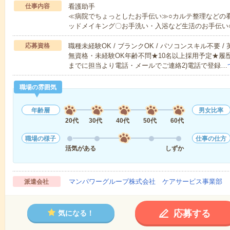
仕事内容
看護助手
≪病院でちょっとしたお手伝い≫○カルテ整理などの
ッドメイキング〇お手洗い・入浴など生活のお手伝い
応募資格
職種未経験OK / ブランクOK / パソコンスキル不要 /
無資格・未経験OK年齢不問★10名以上採用予定★履
までに担当より電話・メールでご連絡2)電話で登録…
職場の雰囲気
年齢層
男女比率
20代
30代
40代
50代
60代
職場の様子
仕事の仕方
活気がある
しずか
マンパワーグループ株式会社 ケアサービス事業部 
派遣会社
応募する
気になる！