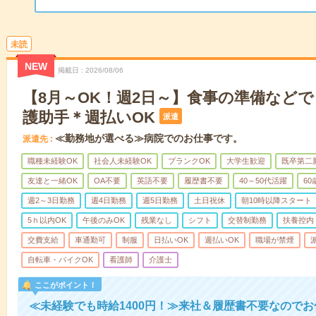
未読
NEW
掲載日
2026/08/06
【8月～OK！週2日～】食事の準備など
護助手＊週払いOK
派遣
≪勤務地が選べる≫病院でのお仕事です。
派遣先
職種未経験OK
社会人未経験OK
ブランクOK
大学生歓迎
既卒第二
友達と一緒OK
OA不要
英語不要
履歴書不要
40～50代活躍
6
週2～3日勤務
週4日勤務
週5日勤務
土日祝休
朝10時以降スタート
5ｈ以内OK
午後のみOK
残業なし
シフト
交替制勤務
扶養控内
交費支給
車通勤可
制服
日払いOK
週払いOK
職場が禁煙
自転車・バイクOK
看護師
介護士
ここがポイント！
≪未経験でも時給1400円！≫来社＆履歴書不要なので