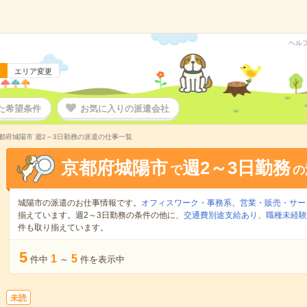
ヘル
エリア変更
た希望条件
お気に入りの派遣会社
都府城陽市 週2～3日勤務の派遣の仕事一覧
京都府城陽市
週2～3日勤務
で
の
城陽市の派遣のお仕事情報です。
オフィスワーク・事務系
、
営業・販売・サー
揃えています。週2～3日勤務の条件の他に、
交通費別途支給あり
、
職種未経験
件も取り揃えています。
5
1
5
件中
～
件を表示中
未読