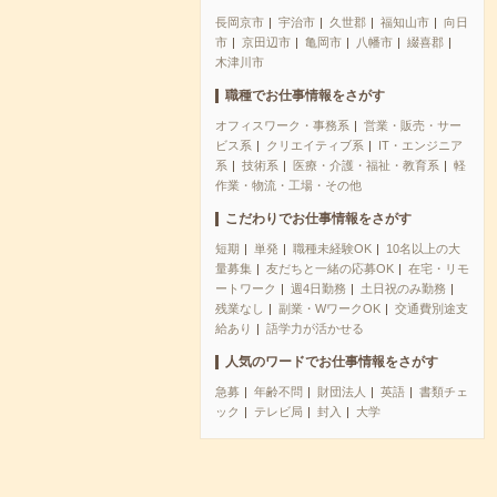
長岡京市
宇治市
久世郡
福知山市
向日
市
京田辺市
亀岡市
八幡市
綴喜郡
木津川市
職種でお仕事情報をさがす
オフィスワーク・事務系
営業・販売・サー
ビス系
クリエイティブ系
IT・エンジニア
系
技術系
医療・介護・福祉・教育系
軽
作業・物流・工場・その他
こだわりでお仕事情報をさがす
短期
単発
職種未経験OK
10名以上の大
量募集
友だちと一緒の応募OK
在宅・リモ
ートワーク
週4日勤務
土日祝のみ勤務
残業なし
副業・WワークOK
交通費別途支
給あり
語学力が活かせる
人気のワードでお仕事情報をさがす
急募
年齢不問
財団法人
英語
書類チェ
ック
テレビ局
封入
大学