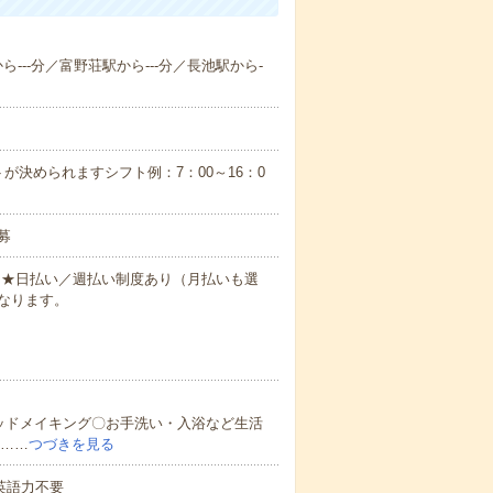
ら---分／富野荘駅から---分／長池駅から-
が決められますシフト例：7：00～16：0
募
円～★日払い／週払い制度あり（月払いも選
なります。
ッドメイキング〇お手洗い・入浴など生活
ど……
つづきを見る
 英語力不要