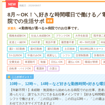
NEW
掲載日
2026/08/07
8月～OK！＼好きな時間曜日で働ける／
院での生活サポ
派遣
≪勤務地が選べる≫病院でのお仕事です。
派遣先
職種未経験OK
社会人未経験OK
ブランクOK
大学生歓迎
既卒第二
友達と一緒OK
OA不要
英語不要
履歴書不要
40～50代活躍
6
週2～3日勤務
週4日勤務
週5日勤務
土日祝休
朝10時以降スタート
5ｈ以内OK
午後のみOK
残業なし
シフト
交替制勤務
扶養控内
交費支給
車通勤可
制服
日払いOK
週払いOK
職場が禁煙
自転車・バイクOK
看護師
介護士
ここがポイント！
10時～、12時～、14時～など好きな勤務時間×好きな曜
【年齢不問！】未経験・無資格から始められる病院でのお仕事。患者
添ったりと、誰でもスグにできるお仕事メインです！【好きな時間曜日
シフトで働けます。「この日は10時～、この日は12時～」「この週
わせてカスタマイズできますよ！