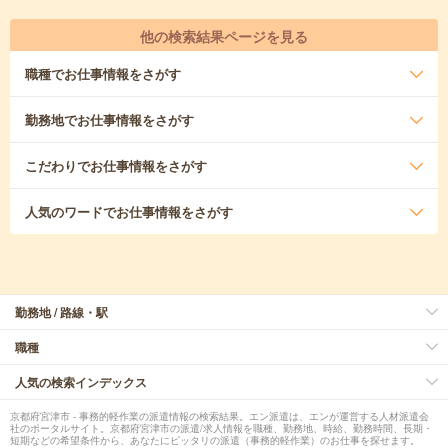
他の検索結果ページを見る
職種
でお仕事情報をさがす
勤務地
でお仕事情報をさがす
こだわり
でお仕事情報をさがす
人気のワード
でお仕事情報をさがす
勤務地 / 路線・駅
職種
人気の検索インデックス
京都府宮津市 - 事務的軽作業の派遣情報の検索結果。エン派遣は、エンが運営する人材派遣会
社のポータルサイト。京都府宮津市の派遣/求人情報を職種、勤務地、時給、勤務時間、長期・
短期などの希望条件から、あなたにピッタリの派遣（事務的軽作業）のお仕事を探せます。