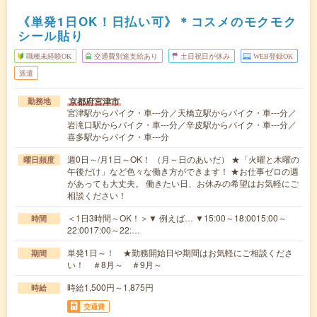
《単発1日OK！日払い可》＊コスメのモクモク
シール貼り
職種未経験OK
交通費別途支給あり
土日祝日が休み
WEB登録OK
派遣
京都府宮津市
勤務地
宮津駅からバイク・車---分／天橋立駅からバイク・車---分／
岩滝口駅からバイク・車---分／辛皮駅からバイク・車---分／
喜多駅からバイク・車---分
週0日～/月1日～OK！ （月～日のあいだ） ★「火曜と木曜の
曜日頻度
午後だけ」など色々な働き方ができます！ ★お仕事ゼロの週
があっても大丈夫。 働きたい日、お休みの希望はお気軽にご
相談ください！
＜1日3時間～OK！＞▼ 例えば… ▼15:00～18:0015:00～
時間
22:0017:00～22:…
単発1日～！ ★勤務開始日や期間はお気軽にご相談くださ
期間
い！ ＃8月～ ＃9月～
時給1,500円～1,875円
時給
交通費