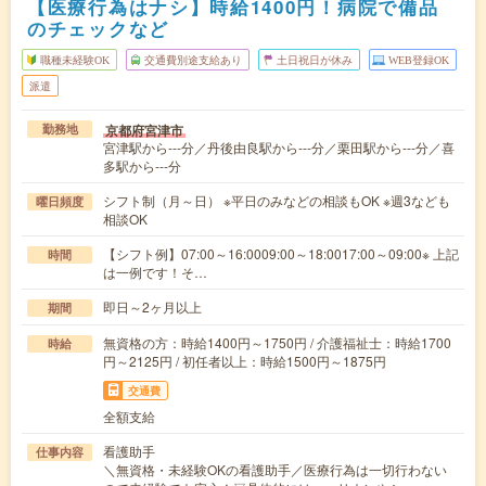
【医療行為はナシ】時給1400円！病院で備品
のチェックなど
職種未経験OK
交通費別途支給あり
土日祝日が休み
WEB登録OK
派遣
京都府宮津市
勤務地
宮津駅から---分／丹後由良駅から---分／栗田駅から---分／喜
多駅から---分
シフト制（月～日） ※平日のみなどの相談もOK ※週3なども
曜日頻度
相談OK
【シフト例】07:00～16:0009:00～18:0017:00～09:00※ 上記
時間
は一例です！そ…
即日～2ヶ月以上
期間
無資格の方：時給1400円～1750円 / 介護福祉士：時給1700
時給
円～2125円 / 初任者以上：時給1500円～1875円
交通費
全額支給
看護助手
仕事内容
＼無資格・未経験OKの看護助手／医療行為は一切行わない