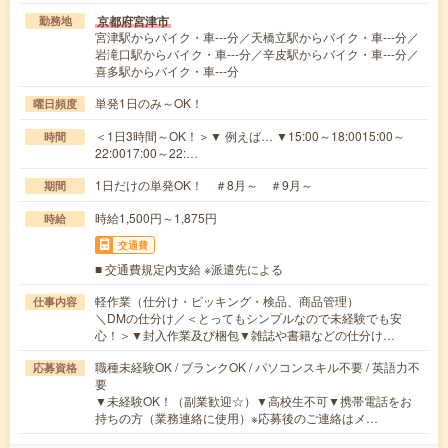
京都府宮津市
勤務地
宮津駅からバイク・車---分／天橋立駅からバイク・車---分／
岩滝口駅からバイク・車---分／辛皮駅からバイク・車---分／
喜多駅からバイク・車---分
単発1日のみ～OK！
曜日頻度
＜1日3時間～OK！＞▼ 例えば… ▼15:00～18:0015:00～
時間
22:0017:00～22:…
1日だけの単発OK！ ＃8月～ ＃9月～
期間
時給1,500円～1,875円
時給
交通費
■ 交通費規定内支給 ※派遣先による
軽作業（仕分け・ピッキング・検品、商品管理）
仕事内容
＼DMの仕分け／＜とってもシンプルなので未経験でも安
心！＞▼封入作業及び梱包▼雑誌や書籍などの仕分け…
職種未経験OK / ブランクOK / パソコンスキル不要 / 英語力不
応募資格
要
▼未経験OK！（副業歓迎☆）▼高校生不可▼携帯電話をお
持ちの方（業務連絡に使用）※応募後のご連絡はメ…