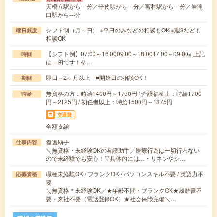
天橋立駅から---分／辛皮駅から---分／宮村駅から---分／岩滝
口駅から---分
シフト制（月～日） ※平日のみなどの相談もOK ※週3なども
曜日頻度
相談OK
【シフト例】07:00～16:0009:00～18:0017:00～09:00※ 上記
時間
は一例です！そ…
即日～2ヶ月以上 ■開始日の相談OK！
期間
無資格の方：時給1400円～1750円 / 介護福祉士：時給1700
時給
円～2125円 / 初任者以上：時給1500円～1875円
交通費
全額支給
看護助手
仕事内容
＼無資格・未経験OKの看護助手／医療行為は一切行わない
ので未経験でも安心！▽具体的には…・リネンやシ…
職種未経験OK / ブランクOK / パソコンスキル不要 / 英語力不
応募資格
要
＼無資格＊未経験OK／★年齢不問・ブランクOK★履歴書不
要・来社不要（電話登録OK）★社会保険完備＼…