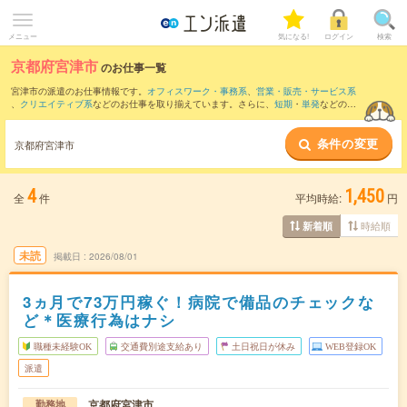
メニュー
気になる!
ログイン
検索
京都府宮津市
のお仕事一覧
宮津市の派遣のお仕事情報です。
オフィスワーク・事務系
、
営業・販売・サービス系
、
クリエイティブ系
などのお仕事を取り揃えています。さらに、
短期
・
単発
などの期
間や、
職種未経験OK
などのこだわり条件で絞り込んでいただけます。
条件の変更
また、
舞鶴市
・
京丹後市
・
与謝郡
など隣接エリアのお仕事もご確認いただけます。
京都府宮津市
4
1,450
全
件
平均時給:
円
時給順
新着順
未読
掲載日
2026/08/01
3ヵ月で73万円稼ぐ！病院で備品のチェックな
ど＊医療行為はナシ
職種未経験OK
交通費別途支給あり
土日祝日が休み
WEB登録OK
派遣
京都府宮津市
勤務地