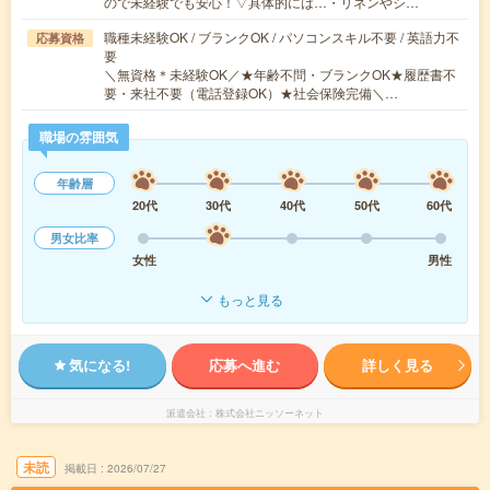
ので未経験でも安心！▽具体的には…・リネンやシ…
職種未経験OK / ブランクOK / パソコンスキル不要 / 英語力不
応募資格
要
＼無資格＊未経験OK／★年齢不問・ブランクOK★履歴書不
要・来社不要（電話登録OK）★社会保険完備＼…
職場の雰囲気
年齢層
20代
30代
40代
50代
60代
男女比率
女性
男性
もっと見る
気になる!
応募へ進む
詳しく見る
派遣会社
株式会社ニッソーネット
未読
掲載日
2026/07/27