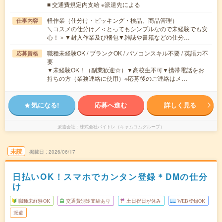
■ 交通費規定内支給 ※派遣先による
軽作業（仕分け・ピッキング・検品、商品管理）
仕事内容
＼コスメの仕分け／＜とってもシンプルなので未経験でも安
心！＞▼封入作業及び梱包▼雑誌や書籍などの仕分…
職種未経験OK / ブランクOK / パソコンスキル不要 / 英語力不
応募資格
要
▼未経験OK！（副業歓迎☆）▼高校生不可▼携帯電話をお
持ちの方（業務連絡に使用）※応募後のご連絡はメ…
気になる!
応募へ進む
詳しく見る
派遣会社
株式会社バイトレ（キャムコムグループ）
未読
掲載日
2026/06/17
日払いOK！スマホでカンタン登録＊DMの仕分
け
職種未経験OK
交通費別途支給あり
土日祝日が休み
WEB登録OK
派遣