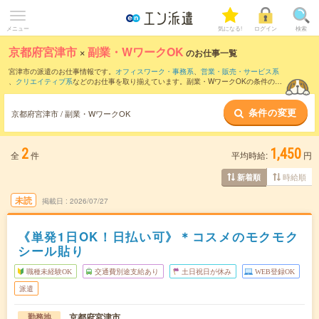
メニュー
気になる!
ログイン
検索
京都府宮津市
×
副業・WワークOK
のお仕事一覧
宮津市の派遣のお仕事情報です。
オフィスワーク・事務系
、
営業・販売・サービス系
、
クリエイティブ系
などのお仕事を取り揃えています。副業・WワークOKの条件の他
に、
交通費別途支給あり
、
職種未経験OK
、
友だちと一緒の応募OK
などのこだわり条
件も取り揃えています。
条件の変更
京都府宮津市 / 副業・WワークOK
2
1,450
全
件
平均時給:
円
時給順
新着順
未読
掲載日
2026/07/27
《単発1日OK！日払い可》＊コスメのモクモク
シール貼り
職種未経験OK
交通費別途支給あり
土日祝日が休み
WEB登録OK
派遣
京都府宮津市
勤務地