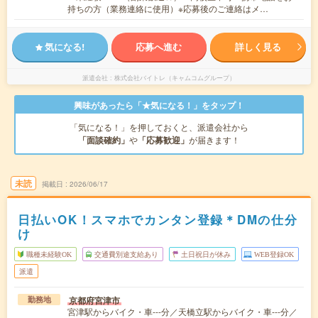
持ちの方（業務連絡に使用）※応募後のご連絡はメ…
気になる!
応募へ進む
詳しく見る
派遣会社
株式会社バイトレ（キャムコムグループ）
興味があったら「★気になる！」をタップ！
「気になる！」を押しておくと、派遣会社から
「面談確約」
や
「応募歓迎」
が届きます！
未読
掲載日
2026/06/17
日払いOK！スマホでカンタン登録＊DMの仕分
け
職種未経験OK
交通費別途支給あり
土日祝日が休み
WEB登録OK
派遣
京都府宮津市
勤務地
宮津駅からバイク・車---分／天橋立駅からバイク・車---分／