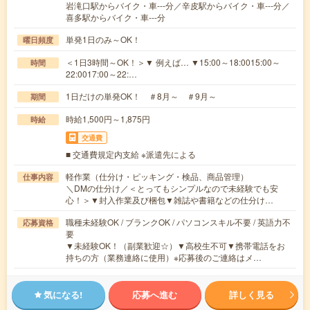
岩滝口駅からバイク・車---分／辛皮駅からバイク・車---分／
喜多駅からバイク・車---分
単発1日のみ～OK！
曜日頻度
＜1日3時間～OK！＞▼ 例えば… ▼15:00～18:0015:00～
時間
22:0017:00～22:…
1日だけの単発OK！ ＃8月～ ＃9月～
期間
時給1,500円～1,875円
時給
交通費
■ 交通費規定内支給 ※派遣先による
軽作業（仕分け・ピッキング・検品、商品管理）
仕事内容
＼DMの仕分け／＜とってもシンプルなので未経験でも安
心！＞▼封入作業及び梱包▼雑誌や書籍などの仕分け…
職種未経験OK / ブランクOK / パソコンスキル不要 / 英語力不
応募資格
要
▼未経験OK！（副業歓迎☆）▼高校生不可▼携帯電話をお
持ちの方（業務連絡に使用）※応募後のご連絡はメ…
気になる!
応募へ進む
詳しく見る