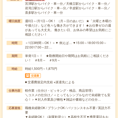
宮津駅からバイク・車---分／天橋立駅からバイク・車---分／
岩滝口駅からバイク・車---分／辛皮駅からバイク・車---分／
喜多駅からバイク・車---分
週0日～/月1日～OK！ （月～日のあいだ） ★「火曜と木曜の
曜日頻度
午後だけ」など色々な働き方ができます！ ★お仕事ゼロの週
があっても大丈夫。 働きたい日、お休みの希望はお気軽にご
相談ください！
＜1日3時間～OK！＞▼ 例えば… ▼15:00～18:0015:00～
時間
22:0017:00～22:…
単発1日～！ ★勤務開始日や期間はお気軽にご相談くださ
期間
い！ ＃8月～ ＃9月～
時給1,500円～1,875円
時給
交通費
■ 交通費規定内支給 ※派遣先による
軽作業（仕分け・ピッキング・検品、商品管理）
仕事内容
＼コスメの仕分け／＜とってもシンプルなので未経験でも安
心！＞▼封入作業及び梱包▼雑誌や書籍などの仕分…
職種未経験OK / ブランクOK / パソコンスキル不要 / 英語力不
応募資格
要
▼未経験OK！（副業歓迎☆）▼高校生不可▼携帯電話をお