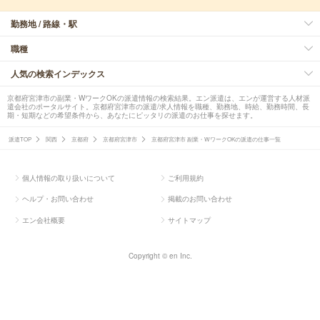
勤務地 / 路線・駅
職種
人気の検索インデックス
京都府宮津市の副業・WワークOKの派遣情報の検索結果。エン派遣は、エンが運営する人材派
遣会社のポータルサイト。京都府宮津市の派遣/求人情報を職種、勤務地、時給、勤務時間、長
期・短期などの希望条件から、あなたにピッタリの派遣のお仕事を探せます。
派遣TOP
関西
京都府
京都府宮津市
京都府宮津市 副業・WワークOKの派遣の仕事一覧
個人情報の取り扱いについて
ご利用規約
ヘルプ・お問い合わせ
掲載のお問い合わせ
エン会社概要
サイトマップ
Copyright © en Inc.