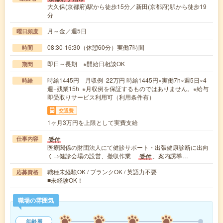
大久保(京都府)駅から徒歩15分／新田(京都府)駅から徒歩19
分
月～金／週5日
曜日頻度
08:30-16:30（休憩60分）実働7時間
時間
即日～長期 ※開始日相談OK
期間
時給1445円 月収例 22万円 時給1445円×実働7h×週5日×4
時給
週+残業15h ※月収例を保証するものではありません。※給与
即受取りサービス利用可（利用条件有）
交通費
1ヶ月3万円を上限として実費支給
受付
仕事内容
医療関係の財団法人にて健診サポート・出張健康診断に出向
く→健診会場の設営、撤収作業
、案内誘導…
受付
職種未経験OK / ブランクOK / 英語力不要
応募資格
■未経験OK！
職場の雰囲気
年齢層