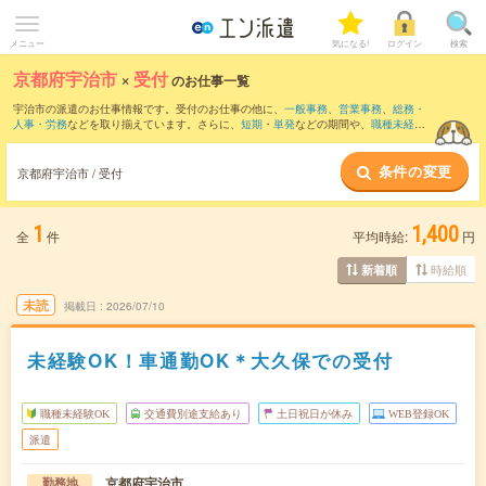
メニュー
気になる!
ログイン
検索
京都府宇治市
×
受付
のお仕事一覧
宇治市の派遣のお仕事情報です。受付のお仕事の他に、
一般事務
、
営業事務
、
総務・
人事・労務
などを取り揃えています。さらに、
短期
・
単発
などの期間や、
職種未経験
OK
などのこだわり条件で絞り込んでいただけます。職種辞典：
受付のお仕事とは？と
は？
条件の変更
京都府宇治市 / 受付
1
1,400
全
件
平均時給:
円
時給順
新着順
未読
掲載日
2026/07/10
未経験OK！車通勤OK＊大久保での受付
職種未経験OK
交通費別途支給あり
土日祝日が休み
WEB登録OK
派遣
京都府宇治市
勤務地