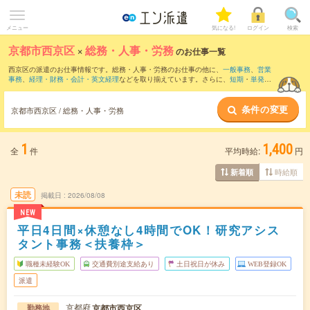
メニュー
気になる!
ログイン
検索
京都市西京区
×
総務・人事・労務
のお仕事一覧
西京区の派遣のお仕事情報です。総務・人事・労務のお仕事の他に、
一般事務
、
営業
事務
、
経理・財務・会計・英文経理
などを取り揃えています。さらに、
短期
・
単発
な
どの期間や、
職種未経験OK
などのこだわり条件で絞り込んでいただけます。職種辞
典：
人事のお仕事とは？とは？
総務のお仕事とは？とは？
条件の変更
京都市西京区 / 総務・人事・労務
1
1,400
全
件
平均時給:
円
時給順
新着順
未読
掲載日
2026/08/08
NEW
平日4日間×休憩なし4時間でOK！研究アシス
タント事務＜扶養枠＞
職種未経験OK
交通費別途支給あり
土日祝日が休み
WEB登録OK
派遣
京都府
京都市西京区
勤務地