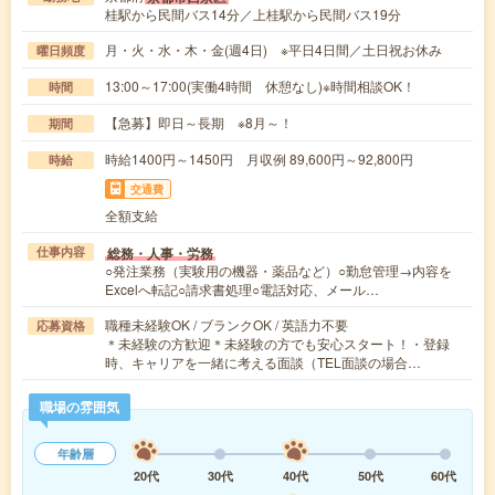
桂駅から民間バス14分／上桂駅から民間バス19分
月・火・水・木・金(週4日) ※平日4日間／土日祝お休み
曜日頻度
13:00～17:00(実働4時間 休憩なし)※時間相談OK！
時間
【急募】即日～長期 ※8月～！
期間
時給1400円～1450円 月収例 89,600円～92,800円
時給
交通費
全額支給
総務・人事・労務
仕事内容
○発注業務（実験用の機器・薬品など）○勤怠管理→内容を
Excelへ転記○請求書処理○電話対応、メール…
職種未経験OK / ブランクOK / 英語力不要
応募資格
＊未経験の方歓迎＊未経験の方でも安心スタート！・登録
時、キャリアを一緒に考える面談（TEL面談の場合…
職場の雰囲気
年齢層
20代
30代
40代
50代
60代