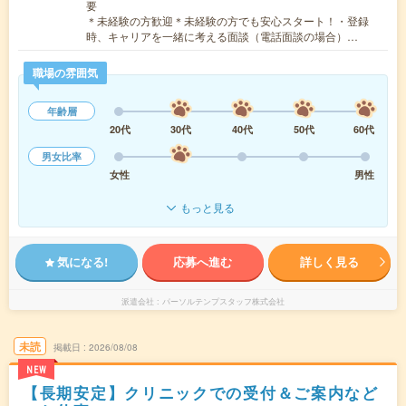
要
＊未経験の方歓迎＊未経験の方でも安心スタート！・登録
時、キャリアを一緒に考える面談（電話面談の場合）…
職場の雰囲気
年齢層
20代
30代
40代
50代
60代
男女比率
女性
男性
もっと見る
気になる!
応募へ進む
詳しく見る
派遣会社
パーソルテンプスタッフ株式会社
未読
掲載日
2026/08/08
NEW
【長期安定】クリニックでの受付＆ご案内など