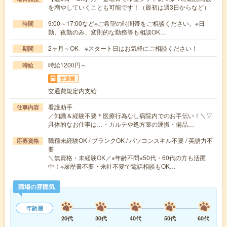
を増やしていくことも可能です！（最初は週3日からなど）
9:00～17:00など※ご希望の時間帯をご相談ください。※日
時間
勤、夜勤のみ、変則的な勤務等も相談OK…
2ヶ月～OK ※スタート日はお気軽にご相談ください！
期間
時給1200円～
時給
交通費
交通費規定内支給
看護助手
仕事内容
／知識＆経験不要＊医療行為なし病院内でのお手伝い！＼▽
具体的なお仕事は…・カルテや処方薬の運搬・備品…
職種未経験OK / ブランクOK / パソコンスキル不要 / 英語力不
応募資格
要
＼無資格・未経験OK／※年齢不問※50代・60代の方も活躍
中！※履歴書不要・来社不要で電話相談もOK…
職場の雰囲気
年齢層
20代
30代
40代
50代
60代