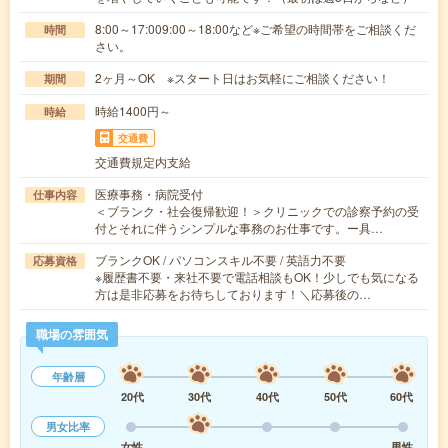
8:00～17:009:00～18:00など※ご希望の時間帯をご相談くだ
時間
さい。
2ヶ月～OK ※スタート日はお気軽にご相談ください！
期間
時給1400円～
時給
交通費
交通費規定内支給
医療事務・病院受付
仕事内容
＜ブランク・社会復帰歓迎！＞クリニックでの診察予約の受
付とそれに伴うシンプルな事務のお仕事です。ー具…
ブランクOK / パソコンスキル不要 / 英語力不要
応募資格
※履歴書不要・来社不要で電話相談もOK！少しでも気になる
方は是非応募をお待ちしております！＼応募後の…
職場の雰囲気
年齢層
20代
30代
40代
50代
60代
男女比率
女性
男性