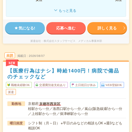
もっと見る
気になる!
応募へ進む
詳しく見る
派遣会社
株式会社スタッフサービス メディカル事業本部
未読
掲載日
2026/08/07
NEW
【医療行為はナシ】時給1400円！病院で備品
のチェックなど
職種未経験OK
交通費別途支給あり
土日祝日が休み
WEB登録OK
派遣
京都府
京都市西京区
勤務地
桂駅から---分／洛西口駅から---分／嵐山(阪急線)駅から---分
／上桂駅から---分／保津峡駅から---分
シフト制（月～日） ※平日のみなどの相談もOK ※週3なども
曜日頻度
相談OK