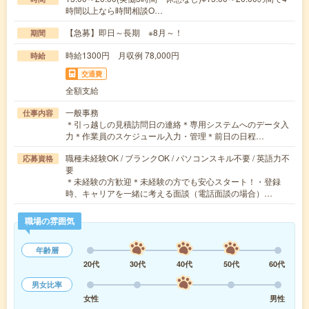
時間以上なら時間相談O…
【急募】即日～長期 ※8月～！
期間
時給1300円 月収例 78,000円
時給
交通費
全額支給
一般事務
仕事内容
＊引っ越しの見積訪問日の連絡＊専用システムへのデータ入
力＊作業員のスケジュール入力・管理＊前日の日程…
職種未経験OK / ブランクOK / パソコンスキル不要 / 英語力不
応募資格
要
＊未経験の方歓迎＊未経験の方でも安心スタート！・登録
時、キャリアを一緒に考える面談（電話面談の場合）…
職場の雰囲気
年齢層
20代
30代
40代
50代
60代
男女比率
女性
男性