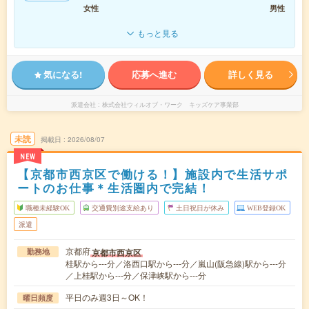
女性
男性
もっと見る
気になる!
応募へ進む
詳しく見る
派遣会社
株式会社ウィルオブ・ワーク キッズケア事業部
未読
掲載日
2026/08/07
NEW
【京都市西京区で働ける！】施設内で生活サポ
ートのお仕事＊生活圏内で完結！
職種未経験OK
交通費別途支給あり
土日祝日が休み
WEB登録OK
派遣
京都府
京都市西京区
勤務地
桂駅から---分／洛西口駅から---分／嵐山(阪急線)駅から---分
／上桂駅から---分／保津峡駅から---分
平日のみ週3日～OK！
曜日頻度