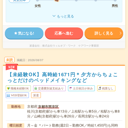
女性
男性
もっと見る
気になる!
応募へ進む
詳しく見る
派遣会社
株式会社ウィルオブ・ワーク ケアワーク事業部
未読
掲載日
2026/08/07
NEW
【未経験OK】高時給1671円＊夕方からちょこ
っとだけのベッドメイキングなど
職種未経験OK
交通費別途支給あり
土日祝日が休み
残業なし
WEB登録OK
派遣
京都府
京都市西京区
勤務地
桂川(京都府)駅から車13分／上桂駅から車5分／桂駅から車8
分／山崎(京都府)駅から車26分／長岡京駅から車24分
月～金 ＊パート勤務(週2日～勤務OK／時給1,450円)も同時
曜日頻度