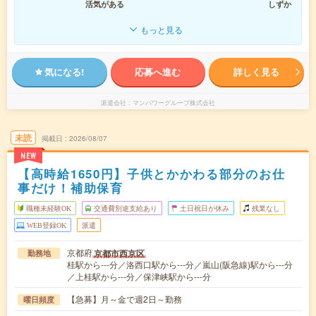
活気がある
しずか
もっと見る
気になる!
応募へ進む
詳しく見る
派遣会社
マンパワーグループ株式会社
未読
掲載日
2026/08/07
NEW
【高時給1650円】子供とかかわる部分のお仕
事だけ！補助保育
職種未経験OK
交通費別途支給あり
土日祝日が休み
残業なし
WEB登録OK
派遣
京都府
京都市西京区
勤務地
桂駅から---分／洛西口駅から---分／嵐山(阪急線)駅から---分
／上桂駅から---分／保津峡駅から---分
【急募】月～金で週2日～勤務
曜日頻度