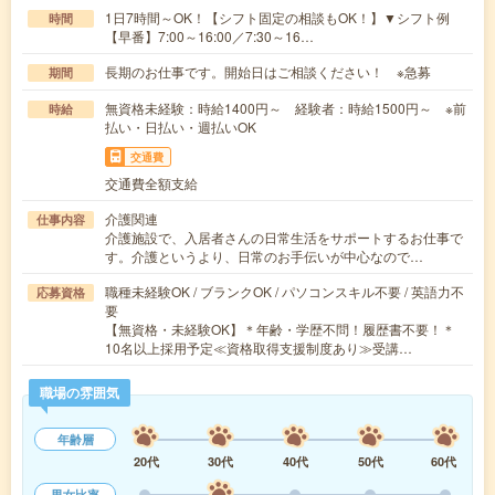
1日7時間～OK！【シフト固定の相談もOK！】▼シフト例
時間
【早番】7:00～16:00／7:30～16…
長期のお仕事です。開始日はご相談ください！ ※急募
期間
無資格未経験：時給1400円～ 経験者：時給1500円～ ※前
時給
払い・日払い・週払いOK
交通費
交通費全額支給
介護関連
仕事内容
介護施設で、入居者さんの日常生活をサポートするお仕事で
す。介護というより、日常のお手伝いが中心なので…
職種未経験OK / ブランクOK / パソコンスキル不要 / 英語力不
応募資格
要
【無資格・未経験OK】＊年齢・学歴不問！履歴書不要！＊
10名以上採用予定≪資格取得支援制度あり≫受講…
職場の雰囲気
年齢層
20代
30代
40代
50代
60代
男女比率