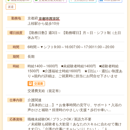
派遣
京都府
京都市西京区
勤務地
上桂駅から徒歩10分
【勤務日数】週3日～ 【勤務曜日】月～日・シフト制（土日
曜日頻度
休み可）
6時間～▼シフト9:00～16:007:00～17:0011:00～20:00
時間
長期
期間
時給1400～1600円 ■未経験者時給1400円 ■経験者時給
時給
1500円 ■介護福祉士時給1600円 ★日払い・週払い制度あ
り ※規約の詳細は、ご就業時に担当にお問合せ下さいませ
交通費
交通費支給（規定有）
介護関連
仕事内容
【具体的には…】＊お食事時間の見守り、サポート＊入浴の
声かけと補助＊排泄時のやさしい支援＊歩行や車い…
職種未経験OK / ブランクOK / 英語力不要
応募資格
／未経験も経験者も大歓迎！あなたのスキルに合わせて働け
ます◎＼「介護の仕事にチャレンジしたい！」「人…