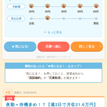
年齢層
20代
30代
40代
50代
60代
男女比率
女性
男性
もっと見る
気になる!
応募へ進む
詳しく見る
派遣会社
株式会社ニッソーネット
興味があったら「★気になる！」をタップ！
「気になる！」を押しておくと、派遣会社から
「面談確約」
や
「応募歓迎」
が届きます！
未読
掲載日
2026/08/08
NEW
夜勤＝待機多め！？【週2日で月収21.6万円】