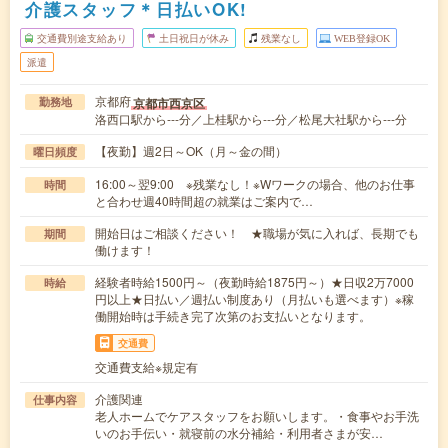
介護スタッフ＊日払いOK!
交通費別途支給あり
土日祝日が休み
残業なし
WEB登録OK
派遣
京都府
京都市西京区
勤務地
洛西口駅から---分／上桂駅から---分／松尾大社駅から---分
【夜勤】週2日～OK（月～金の間）
曜日頻度
16:00～翌9:00 ※残業なし！※Wワークの場合、他のお仕事
時間
と合わせ週40時間超の就業はご案内で…
開始日はご相談ください！ ★職場が気に入れば、長期でも
期間
働けます！
経験者時給1500円～（夜勤時給1875円～）★日収2万7000
時給
円以上★日払い／週払い制度あり（月払いも選べます）※稼
働開始時は手続き完了次第のお支払いとなります。
交通費
交通費支給※規定有
介護関連
仕事内容
老人ホームでケアスタッフをお願いします。・食事やお手洗
いのお手伝い・就寝前の水分補給・利用者さまが安…