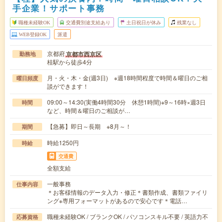
手企業！サポート事務
職種未経験OK
交通費別途支給あり
土日祝日が休み
残業なし
WEB登録OK
派遣
京都府
京都市西京区
勤務地
桂駅から徒歩4分
月・火・木・金(週3日) ※週18時間程度で時間＆曜日のご相
曜日頻度
談ができます！
09:00～14:30(実働4時間30分 休憩1時間)※9～16時×週3日
時間
など、時間＆曜日のご相談が…
【急募】即日～長期 ※8月～！
期間
時給1250円
時給
交通費
全額支給
一般事務
仕事内容
＊お客様情報のデータ入力・修正＊書類作成、書類ファイリ
ング※専用フォーマットがあるので安心です＊電話…
職種未経験OK / ブランクOK / パソコンスキル不要 / 英語力不
応募資格