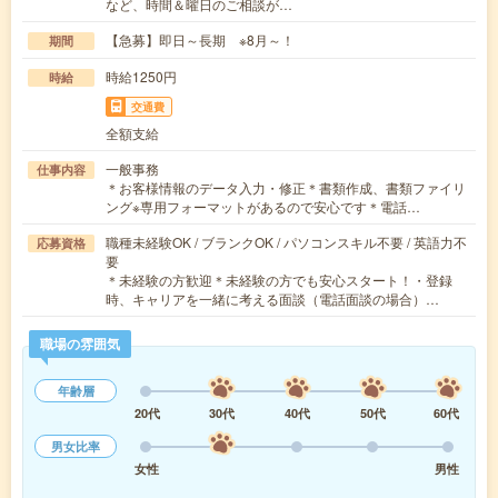
など、時間＆曜日のご相談が…
【急募】即日～長期 ※8月～！
期間
時給1250円
時給
交通費
全額支給
一般事務
仕事内容
＊お客様情報のデータ入力・修正＊書類作成、書類ファイリ
ング※専用フォーマットがあるので安心です＊電話…
職種未経験OK / ブランクOK / パソコンスキル不要 / 英語力不
応募資格
要
＊未経験の方歓迎＊未経験の方でも安心スタート！・登録
時、キャリアを一緒に考える面談（電話面談の場合）…
職場の雰囲気
年齢層
20代
30代
40代
50代
60代
男女比率
女性
男性