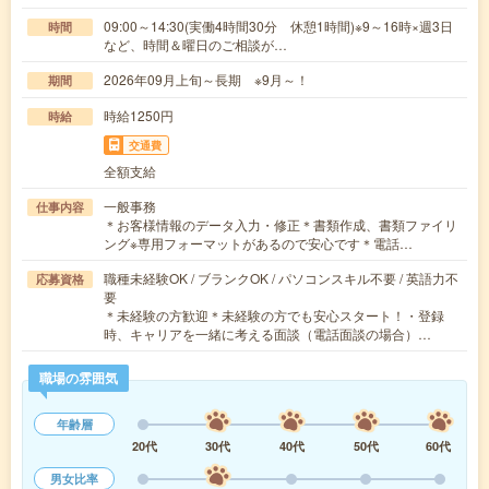
09:00～14:30(実働4時間30分 休憩1時間)※9～16時×週3日
時間
など、時間＆曜日のご相談が…
2026年09月上旬～長期 ※9月～！
期間
時給1250円
時給
交通費
全額支給
一般事務
仕事内容
＊お客様情報のデータ入力・修正＊書類作成、書類ファイリ
ング※専用フォーマットがあるので安心です＊電話…
職種未経験OK / ブランクOK / パソコンスキル不要 / 英語力不
応募資格
要
＊未経験の方歓迎＊未経験の方でも安心スタート！・登録
時、キャリアを一緒に考える面談（電話面談の場合）…
職場の雰囲気
年齢層
20代
30代
40代
50代
60代
男女比率