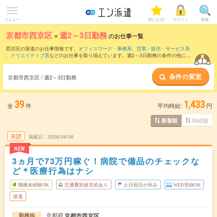
メニュー
気になる!
ログイン
検索
京都市西京区
×
週2～3日勤務
のお仕事一覧
西京区の派遣のお仕事情報です。
オフィスワーク・事務系
、
営業・販売・サービス系
、
クリエイティブ系
などのお仕事を取り揃えています。週2～3日勤務の条件の他に、
交通費別途支給あり
、
職種未経験OK
、
友だちと一緒の応募OK
などのこだわり条件も
取り揃えています。
条件の変更
京都市西京区 / 週2～3日勤務
39
1,433
全
件
平均時給:
円
時給順
新着順
未読
掲載日
2026/08/08
NEW
3ヵ月で73万円稼ぐ！病院で備品のチェックな
ど＊医療行為はナシ
職種未経験OK
交通費別途支給あり
土日祝日が休み
WEB登録OK
派遣
京都府
京都市西京区
勤務地