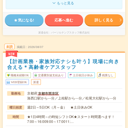
もっと見る
気になる!
応募へ進む
詳しく見る
派遣会社
パーソルテンプスタッフ株式会社
未読
掲載日
2026/08/07
NEW
【計画業務・家族対応ナシも叶う】現場に向き
合える＊高齢者ケアスタッフ
職種未経験OK
交通費別途支給あり
土日祝日が休み
残業なし
WEB登録OK
派遣
京都府
京都市西京区
勤務地
洛西口駅から---分／上桂駅から---分／松尾大社駅から---分
週2日～5日OK（月～金） ★土日休みOK
曜日頻度
★1日4時間～の時短シフトOK★スタート時間選べます！
時間
7:00～16:009:00～17:0011:…