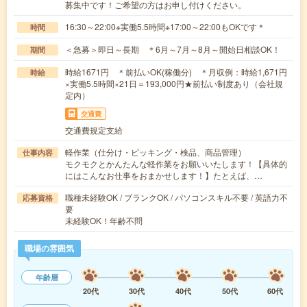
募集中です！ご希望の方はお申し付けください。
16:30～22:00※実働5.5時間※17:00～22:00もOKです＊
時間
＜急募＞即日～長期 ＊6月～7月～8月～開始日相談OK！
期間
時給1671円 ＊前払いOK(稼働分) ＊月収例：時給1,671円
時給
×実働5.5時間×21日＝193,000円★前払い制度あり（会社規
定内）
交通費
交通費規定支給
軽作業（仕分け・ピッキング・検品、商品管理）
仕事内容
モクモクとかんたんな軽作業をお願いいたします！【具体的
にはこんなお仕事をおまかせします！】たとえば、…
職種未経験OK / ブランクOK / パソコンスキル不要 / 英語力不
応募資格
要
未経験OK！年齢不問
職場の雰囲気
年齢層
20代
30代
40代
50代
60代