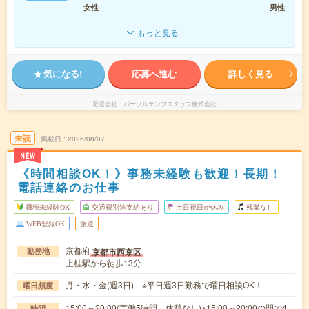
女性
男性
もっと見る
気になる!
応募へ進む
詳しく見る
派遣会社
パーソルテンプスタッフ株式会社
未読
掲載日
2026/08/07
NEW
《時間相談OK！》事務未経験も歓迎！長期！
電話連絡のお仕事
職種未経験OK
交通費別途支給あり
土日祝日が休み
残業なし
WEB登録OK
派遣
京都府
京都市西京区
勤務地
上桂駅から徒歩13分
月・水・金(週3日) ※平日週3日勤務で曜日相談OK！
曜日頻度
15:00～20:00(実働5時間 休憩なし)※15:00～20:00の間で4
時間