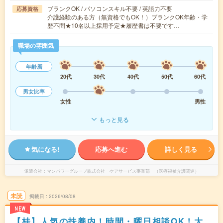
ブランクOK / パソコンスキル不要 / 英語力不要
応募資格
介護経験のある方（無資格でもOK！）ブランクOK年齢・学
歴不問★10名以上採用予定★履歴書は不要です…
職場の雰囲気
年齢層
20代
30代
40代
50代
60代
男女比率
女性
男性
もっと見る
気になる!
応募へ進む
詳しく見る
派遣会社
マンパワーグループ株式会社 ケアサービス事業部 （医療福祉介護関連）
未読
掲載日
2026/08/08
NEW
【桂】人気の扶養内！時間・曜日相談OK！大