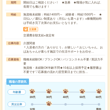
開始日はご相談ください！ ★急募 ★職場が気に入れば、
期間
長期でも働けます！
無資格未経験：時給1400円～ 経験者：時給1500円～ ★
時給
日払い／週払い制度あり（月払いも選べます）※稼働開始時
は手続き完了次第のお支払いとなります。
交通費
交通費全額支給※規定有
介護関連
仕事内容
＊入居者の方の「ありがとう」が嬉しい＊おじいちゃん、お
ばあちゃんが暮らす施設での生活サポートをお任せ…
職種未経験OK / ブランクOK / パソコンスキル不要 / 英語力不
応募資格
要
無資格・未経験OK年齢不問★10名以上採用予定★履歴書は
不要です▽応募後の流れ1)翌営業日までに担当…
職場の雰囲気
年齢層
20代
30代
40代
50代
60代
男女比率
女性
男性