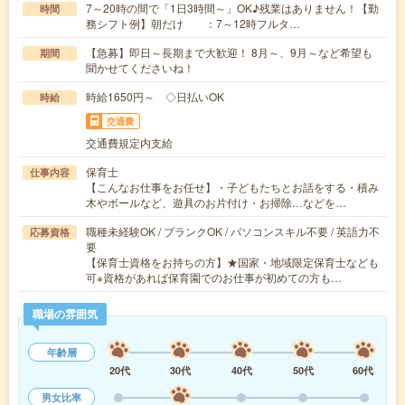
7～20時の間で「1日3時間～」OK♪残業はありません！【勤
時間
務シフト例】朝だけ ：7～12時フルタ…
【急募】即日～長期まで大歓迎！ 8月～、9月～など希望も
期間
聞かせてくださいね！
時給1650円～ ◇日払いOK
時給
交通費
交通費規定内支給
保育士
仕事内容
【こんなお仕事をお任せ】・子どもたちとお話をする・積み
木やボールなど、遊具のお片付け・お掃除…などを…
職種未経験OK / ブランクOK / パソコンスキル不要 / 英語力不
応募資格
要
【保育士資格をお持ちの方】★国家・地域限定保育士なども
可※資格があれば保育園でのお仕事が初めての方も…
職場の雰囲気
年齢層
20代
30代
40代
50代
60代
男女比率