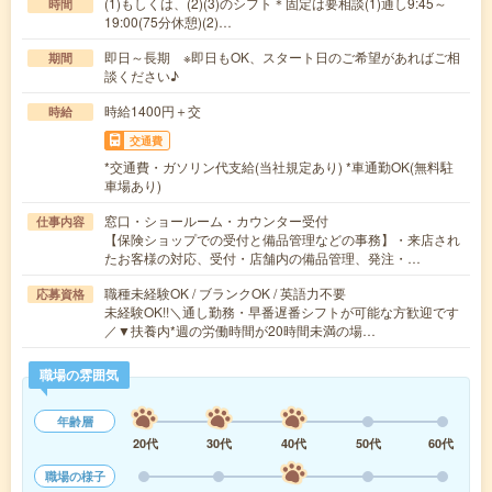
(1)もしくは、(2)(3)のシフト＊固定は要相談(1)通し9:45～
時間
19:00(75分休憩)(2)…
即日～長期 ※即日もOK、スタート日のご希望があればご相
期間
談ください♪
時給1400円＋交
時給
交通費
*交通費・ガソリン代支給(当社規定あり) *車通勤OK(無料駐
車場あり)
窓口・ショールーム・カウンター受付
仕事内容
【保険ショップでの受付と備品管理などの事務】・来店され
たお客様の対応、受付・店舗内の備品管理、発注・…
職種未経験OK / ブランクOK / 英語力不要
応募資格
未経験OK!!＼通し勤務・早番遅番シフトが可能な方歓迎です
／▼扶養内*週の労働時間が20時間未満の場…
職場の雰囲気
年齢層
20代
30代
40代
50代
60代
職場の様子