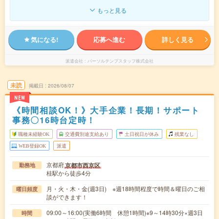
もっと見る
気になる!
応募へ進む
詳しく見る
派遣会社
パーソルテンプスタッフ株式会社
未読
掲載日
2026/08/07
NEW
《時間相談OK！》大手企業！長期！サポート
事務〇16時台定時！
職種未経験OK
交通費別途支給あり
土日祝日が休み
残業なし
WEB登録OK
派遣
京都府
京都市西京区
勤務地
桂駅から徒歩4分
月・火・木・金(週3日) ※週18時間程度で時間＆曜日のご相
曜日頻度
談ができます！
09:00～16:00(実働6時間 休憩1時間)※9～14時30分×週3日
時間