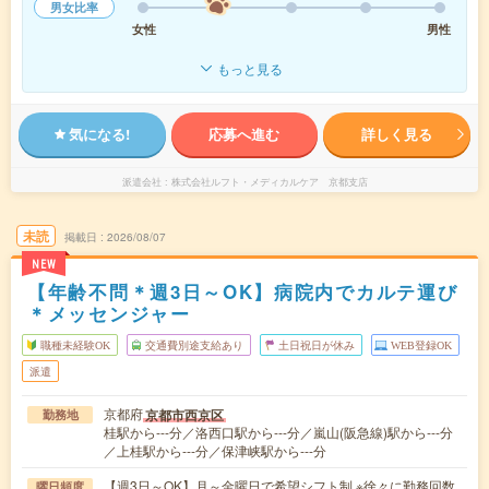
男女比率
女性
男性
もっと見る
気になる!
応募へ進む
詳しく見る
派遣会社
株式会社ルフト・メディカルケア 京都支店
未読
掲載日
2026/08/07
NEW
【年齢不問＊週3日～OK】病院内でカルテ運び
＊メッセンジャー
職種未経験OK
交通費別途支給あり
土日祝日が休み
WEB登録OK
派遣
京都府
京都市西京区
勤務地
桂駅から---分／洛西口駅から---分／嵐山(阪急線)駅から---分
／上桂駅から---分／保津峡駅から---分
【週3日～OK】月～金曜日で希望シフト制 ※徐々に勤務回数
曜日頻度