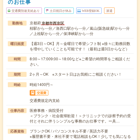
のお仕事
交通費別途支給あり
土日祝日が休み
WEB登録OK
派遣
京都府
京都市西京区
勤務地
桂駅から---分／洛西口駅から---分／嵐山(阪急線)駅から---分
／上桂駅から---分／保津峡駅から---分
【週3日～OK】月～金曜日で希望シフト制 ※徐々に勤務回数
曜日頻度
を増やしていくことも可能です！（最初は週3日からなど）
8:00～17:009:00～18:00など※ご希望の時間帯をご相談くだ
時間
さい。
2ヶ月～OK ※スタート日はお気軽にご相談ください！
期間
時給1400円～
時給
交通費
交通費規定内支給
医療事務・病院受付
仕事内容
＜ブランク・社会復帰歓迎！＞クリニックでの診察予約の受
付とそれに伴うシンプルな事務のお仕事です。ー具…
ブランクOK / パソコンスキル不要 / 英語力不要
応募資格
※履歴書不要・来社不要で電話相談もOK！少しでも気になる