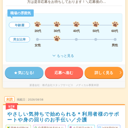
方は是非応募をお待ちしております！＼応募後の…
職場の雰囲気
年齢層
20代
30代
40代
50代
60代
男女比率
女性
男性
もっと見る
気になる!
応募へ進む
詳しく見る
派遣会社
株式会社スタッフサービス メディカル事業本部
未読
掲載日
2026/08/08
NEW
やさしい気持ちで始められる＊利用者様のサポ
ートや身の回りのお手伝い／介護
職種未経験OK
交通費別途支給あり
土日祝日が休み
WEB登録OK