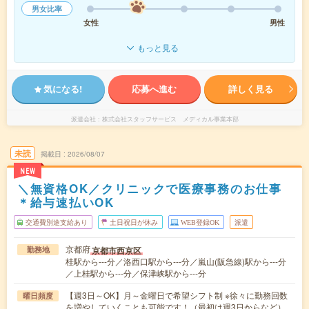
男女比率
女性
男性
もっと見る
気になる!
応募へ進む
詳しく見る
派遣会社
株式会社スタッフサービス メディカル事業本部
未読
掲載日
2026/08/07
NEW
＼無資格OK／クリニックで医療事務のお仕事
＊給与速払いOK
交通費別途支給あり
土日祝日が休み
WEB登録OK
派遣
京都府
京都市西京区
勤務地
桂駅から---分／洛西口駅から---分／嵐山(阪急線)駅から---分
／上桂駅から---分／保津峡駅から---分
【週3日～OK】月～金曜日で希望シフト制 ※徐々に勤務回数
曜日頻度
を増やしていくことも可能です！（最初は週3日からなど）