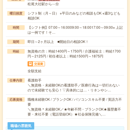
松尾大社駅から---分
シフト制（月～日） ※平日のみなどの相談もOK ※週3なども
曜日頻度
相談OK
【シフト例】07:00～16:0009:00～18:0017:00～09:00※ 上記
時間
は一例です！そ…
即日～2ヶ月以上 ■開始日の相談OK！
期間
無資格の方：時給1400円～1750円 / 介護福祉士：時給1700
時給
円～2125円 / 初任者以上：時給1500円～1875円
交通費
全額支給
看護助手
仕事内容
＼無資格・未経験OKの看護助手／医療行為は一切行わない
ので未経験でも安心！▽具体的には…・リネンやシ…
職種未経験OK / ブランクOK / パソコンスキル不要 / 英語力不
応募資格
要
＼無資格＊未経験OK／★年齢不問・ブランクOK★履歴書不
要・来社不要（電話登録OK）★社会保険完備＼…
職場の雰囲気