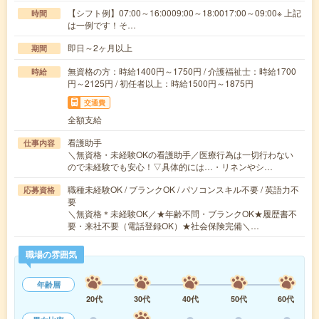
【シフト例】07:00～16:0009:00～18:0017:00～09:00※ 上記
時間
は一例です！そ…
即日～2ヶ月以上
期間
無資格の方：時給1400円～1750円 / 介護福祉士：時給1700
時給
円～2125円 / 初任者以上：時給1500円～1875円
交通費
全額支給
看護助手
仕事内容
＼無資格・未経験OKの看護助手／医療行為は一切行わない
ので未経験でも安心！▽具体的には…・リネンやシ…
職種未経験OK / ブランクOK / パソコンスキル不要 / 英語力不
応募資格
要
＼無資格＊未経験OK／★年齢不問・ブランクOK★履歴書不
要・来社不要（電話登録OK）★社会保険完備＼…
職場の雰囲気
年齢層
20代
30代
40代
50代
60代