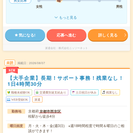
男女比率
女性
男性
もっと見る
気になる!
応募へ進む
詳しく見る
派遣会社
株式会社ニッソーネット
未読
掲載日
2026/08/07
NEW
【大手企業】長期！サポート事務！残業なし！
1日4時間30分
職種未経験OK
交通費別途支給あり
土日祝日が休み
残業なし
WEB登録OK
派遣
京都府
京都市西京区
勤務地
桂駅から徒歩4分
月・火・木・金(週3日) ※週18時間程度で時間＆曜日のご相
曜日頻度
談ができます！