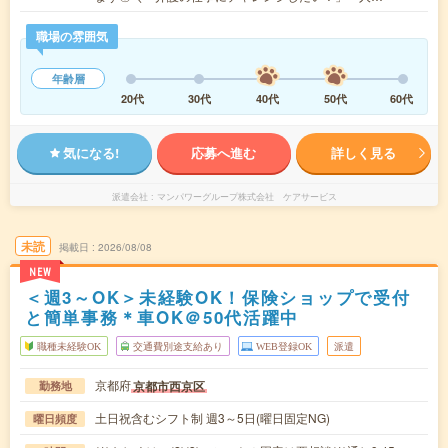
職場の雰囲気
年齢層
20代
30代
40代
50代
60代
気になる!
応募へ進む
詳しく見る
派遣会社
マンパワーグループ株式会社 ケアサービス
未読
掲載日
2026/08/08
NEW
＜週3～OK＞未経験OK！保険ショップで受付
と簡単事務＊車OK＠50代活躍中
職種未経験OK
交通費別途支給あり
WEB登録OK
派遣
京都府
京都市西京区
勤務地
土日祝含むシフト制 週3～5日(曜日固定NG)
曜日頻度