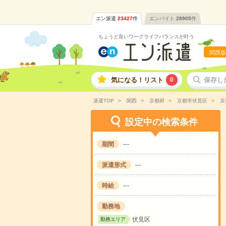
エン派遣
23427
件
エンバイト
28905
件
ちょうど良いワークライフバランスが叶う
関西版
気になる！リスト
0
保存し
派遣TOP
関西
京都府
京都市伏見区
京
設定中の検索条件
期間
---
派遣形式
---
時給
---
勤務地
伏見区
勤務エリア