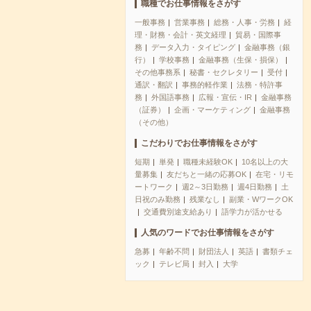
職種でお仕事情報をさがす
一般事務
営業事務
総務・人事・労務
経
理・財務・会計・英文経理
貿易・国際事
務
データ入力・タイピング
金融事務（銀
行）
学校事務
金融事務（生保・損保）
その他事務系
秘書・セクレタリー
受付
通訳・翻訳
事務的軽作業
法務・特許事
務
外国語事務
広報・宣伝・IR
金融事務
（証券）
企画・マーケティング
金融事務
（その他）
こだわりでお仕事情報をさがす
短期
単発
職種未経験OK
10名以上の大
量募集
友だちと一緒の応募OK
在宅・リモ
ートワーク
週2～3日勤務
週4日勤務
土
日祝のみ勤務
残業なし
副業・WワークOK
交通費別途支給あり
語学力が活かせる
人気のワードでお仕事情報をさがす
急募
年齢不問
財団法人
英語
書類チェ
ック
テレビ局
封入
大学