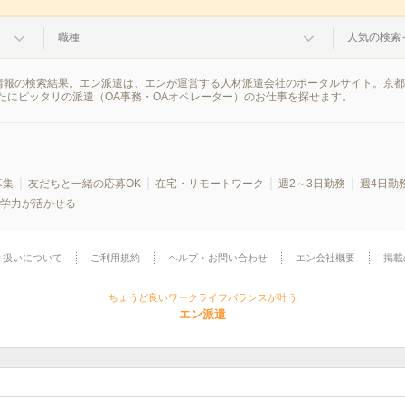
職種
人気の検索
派遣情報の検索結果。エン派遣は、エンが運営する人材派遣会社のポータルサイト。京
たにピッタリの派遣（OA事務・OAオペレーター）のお仕事を探せます。
募集
友だちと一緒の応募OK
在宅・リモートワーク
週2～3日勤務
週4日勤
学力が活かせる
り扱いについて
ご利用規約
ヘルプ・お問い合わせ
エン会社概要
掲載
ちょうど良いワークライフバランスが叶う
エン派遣