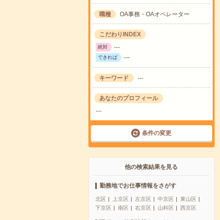
職種
OA事務・OAオペレーター
こだわりINDEX
---
絶対
---
できれば
キーワード
---
あなたのプロフィール
---
条件の変更
他の検索結果を見る
勤務地でお仕事情報をさがす
北区
上京区
左京区
中京区
東山区
下京区
南区
右京区
山科区
西京区