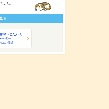
でした。
見る
A事務・OAオペ
レーター」
のエン派遣