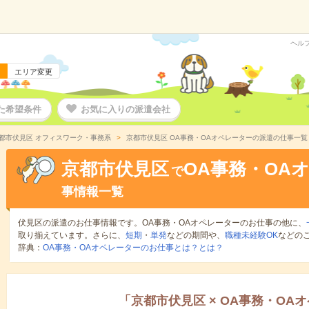
ヘル
エリア変更
た希望条件
お気に入りの派遣会社
都市伏見区 オフィスワーク・事務系
京都市伏見区 OA事務・OAオペレーターの派遣の仕事一覧
京都市伏見区
OA事務・OA
で
事情報一覧
伏見区の派遣のお仕事情報です。OA事務・OAオペレーターのお仕事の他に、
取り揃えています。さらに、
短期
・
単発
などの期間や、
職種未経験OK
などの
辞典：
OA事務・OAオペレーターのお仕事とは？とは？
「
京都市伏見区
×
OA事務・OA