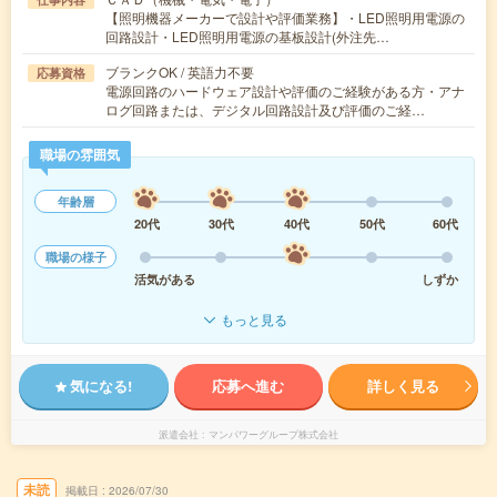
【照明機器メーカーで設計や評価業務】・LED照明用電源の
回路設計・LED照明用電源の基板設計(外注先…
ブランクOK / 英語力不要
応募資格
電源回路のハードウェア設計や評価のご経験がある方・アナ
ログ回路または、デジタル回路設計及び評価のご経…
職場の雰囲気
年齢層
20代
30代
40代
50代
60代
職場の様子
活気がある
しずか
もっと見る
気になる!
応募へ進む
詳しく見る
派遣会社
マンパワーグループ株式会社
未読
掲載日
2026/07/30