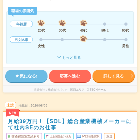
職場の雰囲気
年齢層
20代
30代
40代
50代
60代
男女比率
女性
男性
もっと見る
気になる!
応募へ進む
詳しく見る
派遣会社
株式会社パソナ 関西エリア X-TECHチーム
未読
掲載日
2026/08/06
NEW
月給39万円！【SQL】総合産業機械メーカーに
て社内SEのお仕事
交通費別途支給あり
土日祝日が休み
WEB登録OK
派遣