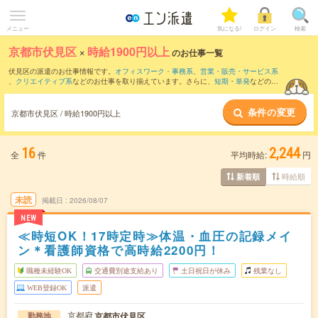
メニュー
気になる!
ログイン
検索
京都市伏見区
×
時給1900円以上
のお仕事一覧
伏見区の派遣のお仕事情報です。
オフィスワーク・事務系
、
営業・販売・サービス系
、
クリエイティブ系
などのお仕事を取り揃えています。さらに、
短期
・
単発
などの期
間や、
職種未経験OK
などのこだわり条件で絞り込んでいただけます。
条件の変更
京都市伏見区 / 時給1900円以上
16
2,244
全
件
平均時給:
円
時給順
新着順
未読
掲載日
2026/08/07
NEW
≪時短OK！17時定時≫体温・血圧の記録メイ
ン＊看護師資格で高時給2200円！
職種未経験OK
交通費別途支給あり
土日祝日が休み
残業なし
WEB登録OK
派遣
京都府
京都市伏見区
勤務地