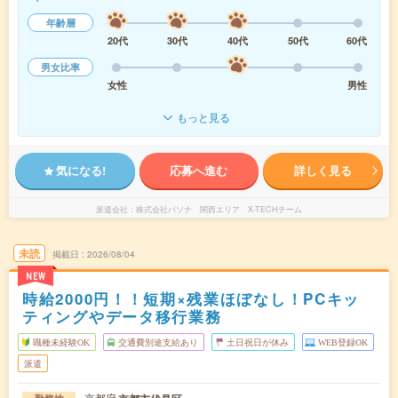
年齢層
20代
30代
40代
50代
60代
男女比率
女性
男性
もっと見る
気になる!
応募へ進む
詳しく見る
派遣会社
株式会社パソナ 関西エリア X-TECHチーム
未読
掲載日
2026/08/04
NEW
時給2000円！！短期×残業ほぼなし！PCキッ
ティングやデータ移行業務
職種未経験OK
交通費別途支給あり
土日祝日が休み
WEB登録OK
派遣
京都府