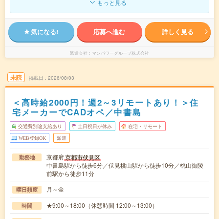
もっと見る
気になる!
応募へ進む
詳しく見る
派遣会社
マンパワーグループ株式会社
未読
掲載日
2026/08/03
＜高時給2000円！週2～3リモートあり！＞住
宅メーカーでCADオペ／中書島
交通費別途支給あり
土日祝日が休み
在宅・リモート
WEB登録OK
派遣
京都府
京都市伏見区
勤務地
中書島駅から徒歩6分／伏見桃山駅から徒歩10分／桃山御陵
前駅から徒歩11分
月～金
曜日頻度
★9:00～18:00（休憩時間 12:00～13:00）
時間