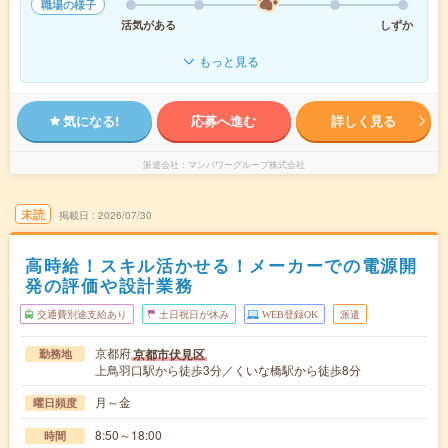
職場の様子
活気がある
しずか
もっと見る
気になる!
応募へ進む
詳しく見る
派遣会社
マンパワーグループ株式会社
未読
掲載日
2026/07/30
高時給！スキル活かせる！メーカーでの電源開
発の評価や設計業務
交通費別途支給あり
土日祝日が休み
WEB登録OK
派遣
京都府
京都市伏見区
勤務地
上鳥羽口駅から徒歩3分／くいな橋駅から徒歩8分
月～金
曜日頻度
8:50～18:00
時間