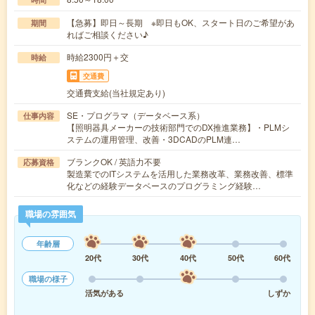
【急募】即日～長期 ※即日もOK、スタート日のご希望があ
期間
ればご相談ください♪
時給2300円＋交
時給
交通費
交通費支給(当社規定あり)
SE・プログラマ（データベース系）
仕事内容
【照明器具メーカーの技術部門でのDX推進業務】・PLMシ
ステムの運用管理、改善・3DCADのPLM連…
ブランクOK / 英語力不要
応募資格
製造業でのITシステムを活用した業務改革、業務改善、標準
化などの経験データベースのプログラミング経験…
職場の雰囲気
年齢層
20代
30代
40代
50代
60代
職場の様子
活気がある
しずか