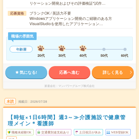
リケーション開発およびその評価検証*試作…
ブランクOK / 英語力不要
応募資格
Windowsアプリケーション開発のご経験のある方
VisualStudioを使用したアプリケーション…
職場の雰囲気
年齢層
20代
30代
40代
50代
60代
気になる!
応募へ進む
詳しく見る
派遣会社
マンパワーグループ株式会社
未読
掲載日
2026/07/28
【時短×1日6時間】週3～≫介護施設で健康管
理メイン＊看護師
職種未経験OK
交通費別途支給あり
土日祝日が休み
WEB登録OK