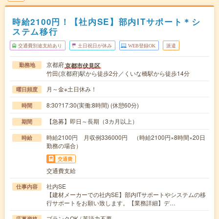
時給2100円！【社内SE】部内ITサポート＊シ
ステム移行
交通費別途支給あり
土日祝日が休み
WEB登録OK
派遣
京都府
京都市伏見区
勤務地
竹田(京都府)駅から徒歩2分／くいな橋駅から徒歩14分
月～金※土日休み！
曜日頻度
8:30?17:30(実働:8時間) (休憩60分)
時間
【急募】即日～長期（3カ月以上）
期間
時給2100円 月収例336000円 （時給2100円×8時間×20日
時給
勤務の場合）
交通費
交通費支給
社内SE
仕事内容
【建材メーカーでの社内SE】部内ITサポートやシステムの移
行サポートをお願い致します。【業務詳細】デ…
ブランクOK / 英語力不要
応募資格