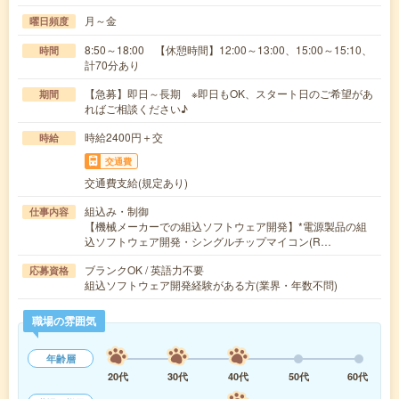
月～金
曜日頻度
8:50～18:00 【休憩時間】12:00～13:00、15:00～15:10、
時間
計70分あり
【急募】即日～長期 ※即日もOK、スタート日のご希望があ
期間
ればご相談ください♪
時給2400円＋交
時給
交通費
交通費支給(規定あり)
組込み・制御
仕事内容
【機械メーカーでの組込ソフトウェア開発】*電源製品の組
込ソフトウェア開発・シングルチップマイコン(R…
ブランクOK / 英語力不要
応募資格
組込ソフトウェア開発経験がある方(業界・年数不問)
職場の雰囲気
年齢層
20代
30代
40代
50代
60代