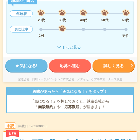
職場の雰囲気
年齢層
20代
30代
40代
50代
60代
男女比率
女性
男性
もっと見る
気になる!
応募へ進む
詳しく見る
派遣会社
日研トータルソーシング株式会社 メディカルケア事業部 ナース派遣
興味があったら「★気になる！」をタップ！
「気になる！」を押しておくと、派遣会社から
「面談確約」
や
「応募歓迎」
が届きます！
未読
掲載日
2026/08/06
NEW