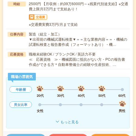
2500円 【月収例：約39万6000円～+残業代別途支給】※交通
時給
費上限月3万円まで支給あり！
交通費
※交通費実費3万円/月まで支給
製造（組立・加工）
仕事内容
▼出荷前の機械試運転検査▼＝＝主な業務内容＝＝・機械の
試運転検査と報告書作成（フォーマットあり）・機…
職種未経験OK / ブランクOK / 英語力不要
応募資格
≪ 応募資格 ≫・機械図面に抵抗がない方・PCの報告書
作成ができる方＊自動車整備士の経験や生産技術、…
職場の雰囲気
年齢層
20代
30代
40代
50代
60代
男女比率
女性
男性
もっと見る