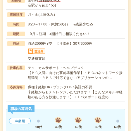
京都市伏見区
勤務地
淀駅から徒歩15分
月～金(土日休み）
曜日頻度
8:20～17:00（休憩:60分） ※残業少なめ
時間
10月～短期 ※開始日ご相談ください！
期間
時給2000円+交 【月収例】30万6000円
時給
交通費
交通費支給
テクニカルサポート・ヘルプデスク
仕事内容
【ＰＣ入替に向けた事前準備作業】・ＰＣのネットワーク接
続確認・ＲＰＡで対応できないアプリケーションの…
職種未経験OK / ブランクOK / 英語力不要
応募資格
未経験からもチャレンジいただけます！【こんなスキルや経
験のある方を歓迎します！】ＩＴパスポート程度の…
職場の雰囲気
年齢層
20代
30代
40代
50代
60代