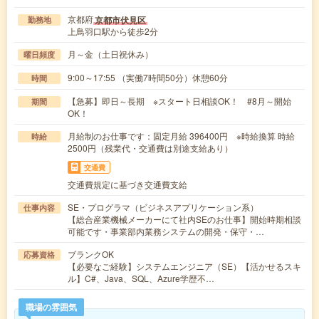
京都府
京都市伏見区
勤務地
上鳥羽口駅から徒歩2分
月～金（土日祝休み）
曜日頻度
9:00～17:55 （実働7時間50分）休憩60分
時間
【急募】即日～長期 ※スタート日相談OK！ #8月～開始
期間
OK！
月給制のお仕事です：固定月給 396400円 ※時給換算 時給
時給
2500円（残業代・交通費は別途支給あり）
交通費
交通費規定に基づき交通費支給
SE・プログラマ（ビジネスアプリケーション系）
仕事内容
【総合産業機械メーカーにて社内SEのお仕事】開始時期相談
可能です・事業部内業務システムの開発・保守・…
ブランクOK
応募資格
【必要なご経験】システムエンジニア（SE）【活かせるスキ
ル】C#、Java、SQL、Azure学歴不…
職場の雰囲気