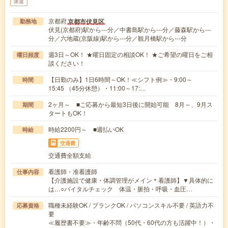
派遣
京都府
京都市伏見区
勤務地
伏見(京都府)駅から---分／中書島駅から---分／藤森駅から---
分／六地蔵(京阪線)駅から---分／観月橋駅から---分
週3日～OK！ ★曜日固定の相談OK！ ★ご希望の曜日をご相
曜日頻度
談ください！
【日勤のみ】1日6時間～OK！≪シフト例≫・9:00～
時間
15:45 （45分休憩）・11:00～17:…
2ヶ月～ ■ご応募から最短3日後に開始可能 8月～、9月ス
期間
タートもOK！
時給2200円～ ■週払いOK
時給
交通費
交通費全額支給
看護師・准看護師
仕事内容
【介護施設で健康・体調管理がメイン＊看護師】▼具体的に
は…○バイタルチェック 体温・脈拍・呼吸・血圧…
職種未経験OK / ブランクOK / パソコンスキル不要 / 英語力不
応募資格
要
≪履歴書不要≫・年齢不問（50代・60代の方も活躍中！）・