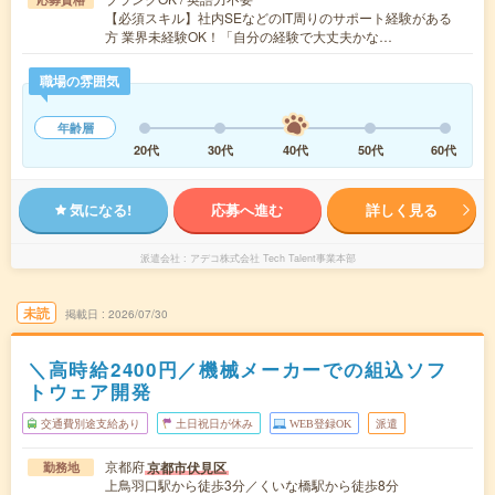
【必須スキル】社内SEなどのIT周りのサポート経験がある
方 業界未経験OK！「自分の経験で大丈夫かな…
職場の雰囲気
年齢層
20代
30代
40代
50代
60代
気になる!
応募へ進む
詳しく見る
派遣会社
アデコ株式会社 Tech Talent事業本部
未読
掲載日
2026/07/30
＼高時給2400円／機械メーカーでの組込ソフ
トウェア開発
交通費別途支給あり
土日祝日が休み
WEB登録OK
派遣
京都府
京都市伏見区
勤務地
上鳥羽口駅から徒歩3分／くいな橋駅から徒歩8分