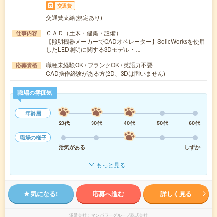
交通費
交通費支給(規定あり)
ＣＡＤ（土木・建築・設備）
仕事内容
【照明機器メーカーでCADオペレーター】SolidWorksを使用
したLED照明に関する3Dモデル・…
職種未経験OK / ブランクOK / 英語力不要
応募資格
CAD操作経験がある方(2D、3Dは問いません)
職場の雰囲気
年齢層
20代
30代
40代
50代
60代
職場の様子
活気がある
しずか
もっと見る
気になる!
応募へ進む
詳しく見る
派遣会社
マンパワーグループ株式会社