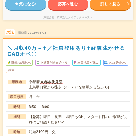
気になる!
応募へ進む
詳しく見る
派遣会社
株式会社メイテックキャスト
未読
掲載日
2026/08/03
＼月収40万～↑／社員登用あり↑経験生かせる
CADオペ〇
職種未経験OK
交通費別途支給あり
土日祝日が休み
WEB登録OK
派遣
京都府
京都市伏見区
勤務地
上鳥羽口駅から徒歩3分／くいな橋駅から徒歩8分
月～金
曜日頻度
8:50～18:00
時間
【急募】即日～長期 ※即日もOK、スタート日のご希望があ
期間
ればご相談ください♪
時給2400円＋交
時給