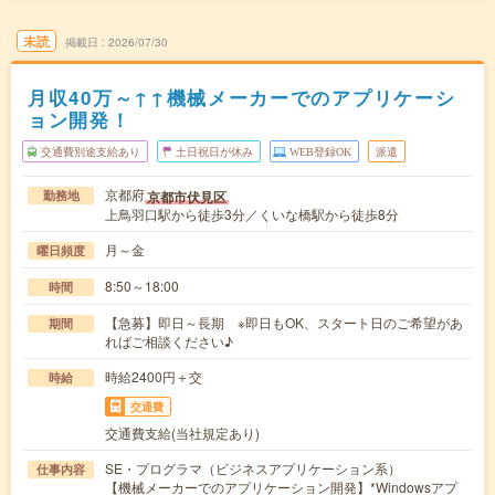
未読
掲載日
2026/07/30
月収40万～↑↑機械メーカーでのアプリケーシ
ョン開発！
交通費別途支給あり
土日祝日が休み
WEB登録OK
派遣
京都府
京都市伏見区
勤務地
上鳥羽口駅から徒歩3分／くいな橋駅から徒歩8分
月～金
曜日頻度
8:50～18:00
時間
【急募】即日～長期 ※即日もOK、スタート日のご希望があ
期間
ればご相談ください♪
時給2400円＋交
時給
交通費
交通費支給(当社規定あり)
SE・プログラマ（ビジネスアプリケーション系）
仕事内容
【機械メーカーでのアプリケーション開発】*Windowsアプ