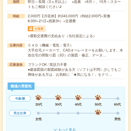
即日～長期（3ヵ月以上） ※急募 ○9月～、10月～スター
期間
トもご相談ください♪
2,000円【月収例】約343,000円（時給2,000円×実働
時給
8.00h×21日+残業3h）+交通費
交通費
○通勤交通費の支給あり（当社規定による）
ＣＡＤ（機械・電気・電子）
仕事内容
大手住宅メーカーで、CADオペレーターをお願いします。木
造住宅の間取り図（3D）の製図・修正、データ…
ブランクOK / 英語力不要
応募資格
●建築図面の製図経験がある方（ソフトは不問）少しでもご
興味がある方は、お気軽に「★気になる！」をクリ…
職場の雰囲気
年齢層
20代
30代
40代
50代
60代
男女比率
女性
男性
もっと見る