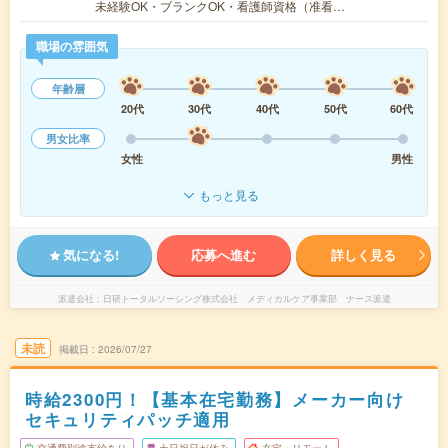
未経験OK・ブランクOK・看護師資格（准看…
職場の雰囲気
年齢層
20代
30代
40代
50代
60代
男女比率
女性
男性
もっと見る
気になる!
応募へ進む
詳しく見る
派遣会社
日研トータルソーシング株式会社 メディカルケア事業部 ナース派遣
未読
掲載日
2026/07/27
時給2300円！【基本在宅勤務】メーカー向け
セキュリティパッチ適用