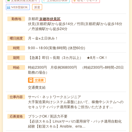
交通費別途支給あり
土日祝日が休み
在宅・リモート
WEB登録OK
派遣
京都府
京都市伏見区
勤務地
伏見(京都府)駅から徒歩14分／竹田(京都府)駅から徒歩16分
／丹波橋駅から徒歩24分
月～金※土日休み！
曜日頻度
9:00～18:00(実働:8時間) (休憩60分)
時間
【急募】即日～長期（3カ月以上） ★8月～OK！
期間
時給2300円 月収例368000円 （時給2300円×8時間×20日
時給
勤務の場合）
交通費
交通費支給
サーバ・ネットワークエンジニア
仕事内容
大手製造業向けシステム基盤において、稼働中システムへの
セキュリティパッチ適用業務をご担当いただきます…
ブランクOK / 英語力不要
応募資格
【必須スキル】Linuxサーバの運用保守・パッチ適用自動化
経験【歓迎スキル】Ansible、erra…