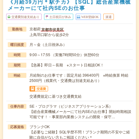
《月給39万円＊駅チカ》【SQL】総合産業機械
メーカーにて社内SEのお仕事
交通費別途支給あり
土日祝日が休み
WEB登録OK
派遣
京都府
京都市伏見区
勤務地
上鳥羽口駅から徒歩2分
月～金（土日祝休み）
曜日頻度
9:00～17:55 （実働7時間50分）休憩60分
時間
【急募】即日～長期 ※スタート日相談OK！
期間
月給制のお仕事です：固定月給 396400円 ※時給換算 時給
時給
2500円（残業代・交通費は別途支給あり）
交通費
交通費規定に基づき交通費支給
SE・プログラマ（ビジネスアプリケーション系）
仕事内容
【総合産業機械メーカーにて社内SEのお仕事】開始時期相談
可能です！・事業部内業務システムの開発・保守…
ブランクOK
応募資格
【必要なご経験】SQL学歴不問！ブランク期間の不安やご経
験に自信がない方もご相談ください＊