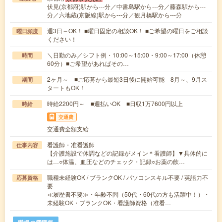
伏見(京都府)駅から---分／中書島駅から---分／藤森駅から---
分／六地蔵(京阪線)駅から---分／観月橋駅から---分
週3日～OK！ ■曜日固定の相談OK！ ■ご希望の曜日をご相談
曜日頻度
ください！
＼日勤のみ／シフト例・10:00～15:00・9:00～17:00（休憩
時間
60分）■ご希望があればその…
2ヶ月～ ■ご応募から最短3日後に開始可能 8月～、9月ス
期間
タートもOK！
時給2200円～ ■週払いOK ■日収1万7600円以上
時給
交通費
交通費全額支給
看護師・准看護師
仕事内容
【介護施設で体調などの記録がメイン＊看護師】▼具体的に
は…○体温、血圧などのチェック・記録○お薬の飲…
職種未経験OK / ブランクOK / パソコンスキル不要 / 英語力不
応募資格
要
≪履歴書不要≫・年齢不問（50代・60代の方も活躍中！）・
未経験OK・ブランクOK・看護師資格（准看…