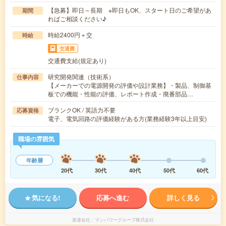
【急募】即日～長期 ※即日もOK、スタート日のご希望があ
期間
ればご相談ください♪
時給2400円＋交
時給
交通費
交通費支給(規定あり)
研究開発関連（技術系）
仕事内容
【メーカーでの電源開発の評価や設計業務】・製品、制御基
板での機能・性能の評価、レポート作成・廃番部品…
ブランクOK / 英語力不要
応募資格
電子、電気回路の評価経験がある方(業務経験3年以上目安)
職場の雰囲気
年齢層
20代
30代
40代
50代
60代
気になる!
応募へ進む
詳しく見る
派遣会社
マンパワーグループ株式会社