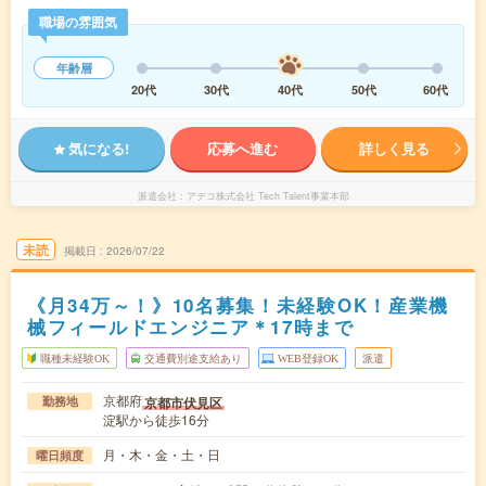
職場の雰囲気
年齢層
20代
30代
40代
50代
60代
気になる!
応募へ進む
詳しく見る
派遣会社
アデコ株式会社 Tech Talent事業本部
未読
掲載日
2026/07/22
《月34万～！》10名募集！未経験OK！産業機
械フィールドエンジニア＊17時まで
職種未経験OK
交通費別途支給あり
WEB登録OK
派遣
京都府
京都市伏見区
勤務地
淀駅から徒歩16分
月・木・金・土・日
曜日頻度