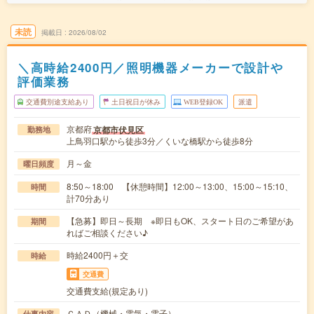
未読
掲載日
2026/08/02
＼高時給2400円／照明機器メーカーで設計や
評価業務
交通費別途支給あり
土日祝日が休み
WEB登録OK
派遣
京都府
京都市伏見区
勤務地
上鳥羽口駅から徒歩3分／くいな橋駅から徒歩8分
月～金
曜日頻度
8:50～18:00 【休憩時間】12:00～13:00、15:00～15:10、
時間
計70分あり
【急募】即日～長期 ※即日もOK、スタート日のご希望があ
期間
ればご相談ください♪
時給2400円＋交
時給
交通費
交通費支給(規定あり)
ＣＡＤ（機械・電気・電子）
仕事内容