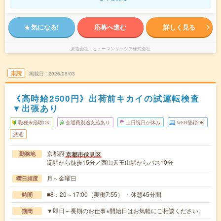
気になる!
応募へ進む
詳しく見る
派遣会社
ヒューマンリソシア株式会社
未読
掲載日
2026/08/03
《高時給2500円》出荷前キカイの試運転検査
▼出張あり
職種未経験OK
交通費別途支給あり
土日祝日が休み
WEB登録OK
派遣
京都府
京都市伏見区
勤務地
淀駅から徒歩15分／西山天王山駅からバス10分
月～金曜日
曜日頻度
■8：20～17:00（実働7:55） ・休憩45分間
時間
▼即日～長期のお仕事※開始日はお気軽にご相談ください。
期間