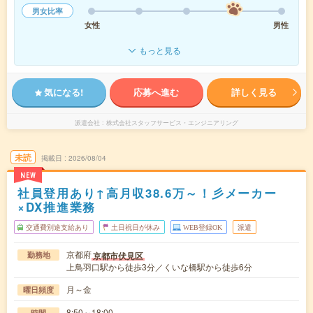
男女比率
女性
男性
もっと見る
気になる!
応募へ進む
詳しく見る
派遣会社
株式会社スタッフサービス・エンジニアリング
未読
掲載日
2026/08/04
NEW
社員登用あり↑高月収38.6万～！彡メーカー
×DX推進業務
交通費別途支給あり
土日祝日が休み
WEB登録OK
派遣
京都府
京都市伏見区
勤務地
上鳥羽口駅から徒歩3分／くいな橋駅から徒歩6分
月～金
曜日頻度
8:50～18:00
時間