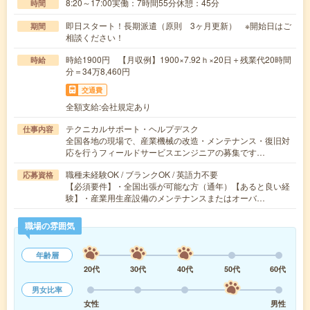
8:20～17:00実働：7時間55分休憩：45分
時間
即日スタート！長期派遣（原則 3ヶ月更新） ※開始日はご
期間
相談ください！
時給1900円 【月収例】1900×7.92ｈ×20日＋残業代20時間
時給
分＝34万8,460円
交通費
全額支給:会社規定あり
テクニカルサポート・ヘルプデスク
仕事内容
全国各地の現場で、産業機械の改造・メンテナンス・復旧対
応を行うフィールドサービスエンジニアの募集です…
職種未経験OK / ブランクOK / 英語力不要
応募資格
【必須要件】・全国出張が可能な方（通年）【あると良い経
験】・産業用生産設備のメンテナンスまたはオーバ…
職場の雰囲気
年齢層
20代
30代
40代
50代
60代
男女比率
女性
男性