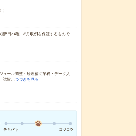
め！）
5m×週5日×4週 ※月収例を保証するもので
ジュール調整・経理補助業務・データ入
、試験…
つづきを見る
テキパキ
コツコツ