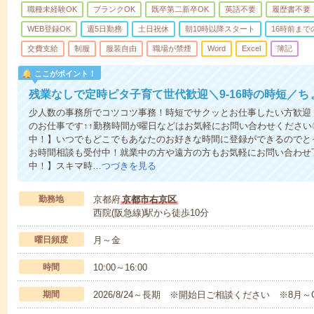
職種未経験OK
ブランクOK
既卒第二新卒OK
英語不要
履歴書不要
WEB登録OK
週5日勤務
土日祝休
朝10時以降スタート
16時前まで
交費支給
制服
服装自由
職場が禁煙
Word
Excel
簿記
ここがポイント！
残業なしで定時ピタ子育て世代歓迎＼9‐16時の時短／
少人数の事務所でコツコツ事務！時短でサクッとお仕事したい方歓迎
のお仕事です↑↑勤務時間が曜日などはお気軽にお問い合わせくださ
中！】いつでもどこでもあなたのお好きな時間に登録ができるのでと
お時間相談も受付中！就業中の方や遠方の方もお気軽にお問い合わせ
中！】スキマ時…
つづきを見る
勤務地
京都府
京都市右京区
西院(阪急線)駅から徒歩10分
曜日頻度
月～金
時間
10:00～16:00
期間
2026/8/24～長期 ※開始日ご相談ください ※8月～