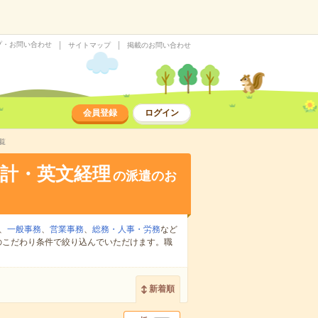
プ・お問い合わせ
サイトマップ
掲載のお問い合わせ
会員登録
ログイン
覧
計・英文経理
の派遣のお
、
一般事務
、
営業事務
、
総務・人事・労務
など
のこだわり条件で絞り込んでいただけます。職
新着順