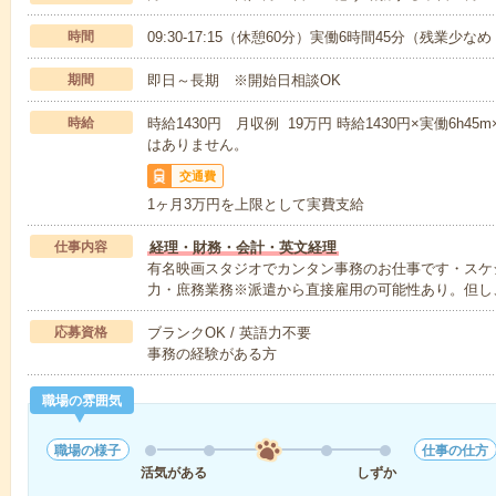
時間
09:30-17:15（休憩60分）実働6時間45分（残業少な
期間
即日～長期 ※開始日相談OK
時給
時給1430円 月収例 19万円 時給1430円×実働6h4
はありません。
交通費
1ヶ月3万円を上限として実費支給
仕事内容
経理・財務・会計・英文経理
有名映画スタジオでカンタン事務のお仕事です・スケ
力・庶務業務※派遣から直接雇用の可能性あり。但し
応募資格
ブランクOK / 英語力不要
事務の経験がある方
職場の雰囲気
職場の様子
仕事の仕方
活気がある
しずか