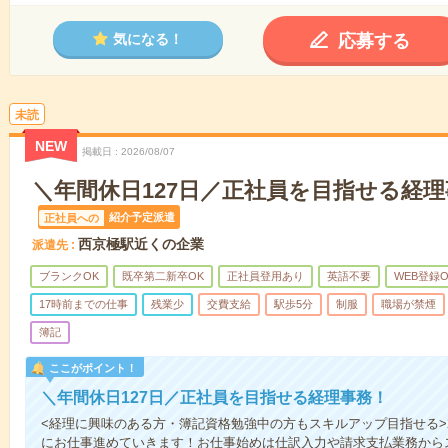
応募する
気になる！
未読
NEW
掲載日
2026/08/07
＼年間休日127日／正社員を目指せる経
紹介予定派遣
正社員への
西京極駅近くの企業
派遣先
ブランクOK
既卒第二新卒OK
正社員登用あり
英語不要
WEB登録O
17時前までの仕事
残業少
交費支給
駅歩5分
制服
職場が禁煙
簿記
ここがポイント！
＼年間休日127日／正社員を目指せる経理事務！
<経理に興味のある方・簿記資格勉強中の方もスキルアップ目指せる>2
にお仕事進めていきます！お仕事始めは仕訳入力や請求支払業務から