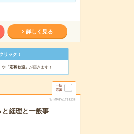
詳しく見る
クリック！
」
や
「応募歓迎」
が届きます！
一括
応募
No.MPGW1718238
っと経理と一般事