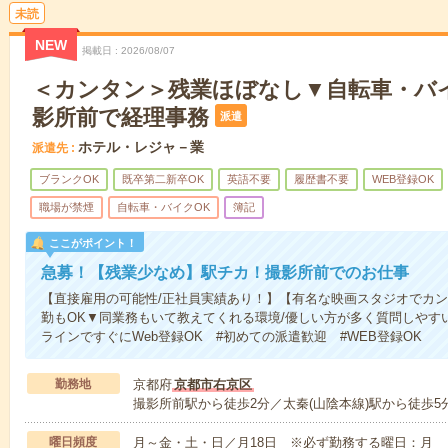
未読
NEW
掲載日
2026/08/07
＜カンタン＞残業ほぼなし▼自転車・バ
影所前で経理事務
派遣
ホテル・レジャ－業
派遣先
ブランクOK
既卒第二新卒OK
英語不要
履歴書不要
WEB登録OK
職場が禁煙
自転車・バイクOK
簿記
ここがポイント！
急募！【残業少なめ】駅チカ！撮影所前でのお仕事
【直接雇用の可能性/正社員実績あり！】【有名な映画スタジオでカ
勤もOK▼同業務もいて教えてくれる環境/優しい方が多く質問しやす
ラインですぐにWeb登録OK #初めての派遣歓迎 #WEB登録OK
勤務地
京都府
京都市右京区
撮影所前駅から徒歩2分／太秦(山陰本線)駅から徒歩5
曜日頻度
月～金・土・日／月18日 ※必ず勤務する曜日：月