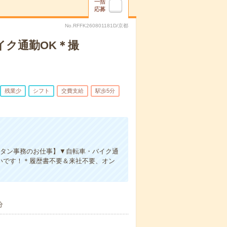
一括
応募
No.RFFK260801181D/京都
イク通勤OK＊撮
残業少
シフト
交費支給
駅歩5分
ンタン事務のお仕事】▼自転車・バイク通
いです！＊履歴書不要＆来社不要、オン
分