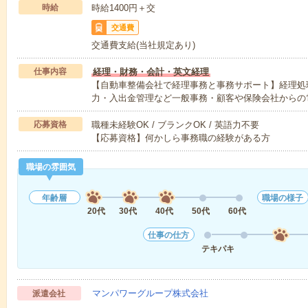
時給
時給1400円＋交
交通費
交通費支給(当社規定あり)
仕事内容
経理・財務・会計・英文経理
【自動車整備会社で経理事務と事務サポート】経理処
力・入出金管理など一般事務・顧客や保険会社からの
応募資格
職種未経験OK / ブランクOK / 英語力不要
【応募資格】何かしら事務職の経験がある方
職場の雰囲気
年齢層
職場の様子
20代
30代
40代
50代
60代
仕事の仕方
テキパキ
マンパワーグループ株式会社
派遣会社