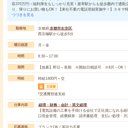
収370万円↑↑福利厚生もしっかり充実！最寄駅からも徒歩圏内で通
り、帰りにお買い物もOK！【来社不要の電話登録実施中！】スキマ
つづきを見る
勤務地
京都府
京都市右京区
西京極駅から徒歩5分
曜日頻度
月～金
時間
8:30～17:00
期間
【急募】即日～長期 ※開始日相談可 ※8月～OK！
時給
時給1400円＋交
交通費
*交通費別途支給
仕事内容
経理・財務・会計・英文経理
【電気設備の工事を手掛ける会社で正社員になれる経
口現金管理、経費精算・請求書処理、支払い処理・月
応募資格
ブランクOK / 英語力不要