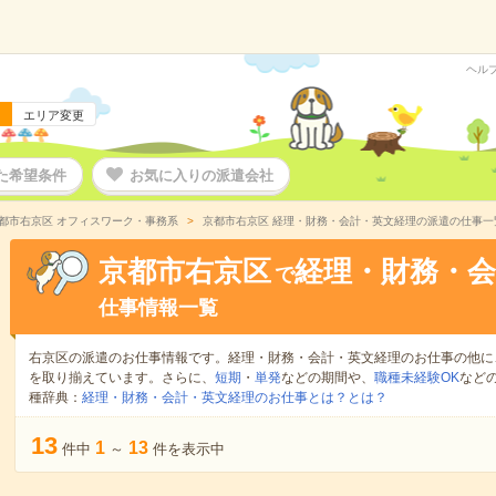
ヘル
エリア変更
た希望条件
お気に入りの派遣会社
都市右京区 オフィスワーク・事務系
京都市右京区 経理・財務・会計・英文経理の派遣の仕事一
京都市右京区
経理・財務・会
で
仕事情報一覧
右京区の派遣のお仕事情報です。経理・財務・会計・英文経理のお仕事の他に
を取り揃えています。さらに、
短期
・
単発
などの期間や、
職種未経験OK
など
種辞典：
経理・財務・会計・英文経理のお仕事とは？とは？
13
1
13
件中
～
件を表示中