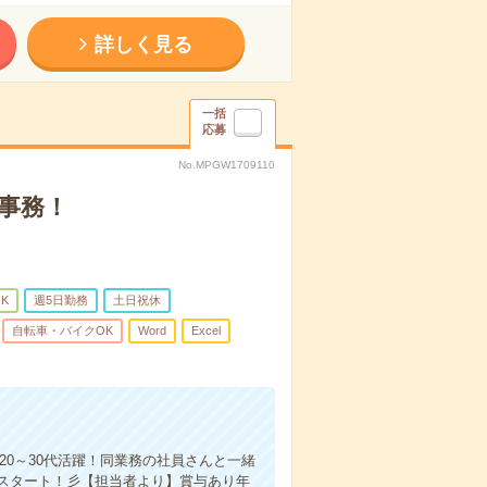
詳しく見る
一括
応募
No.MPGW1709110
理事務！
K
週5日勤務
土日祝休
自転車・バイクOK
Word
Excel
0～30代活躍！同業務の社員さんと一緒
スタート！彡【担当者より】賞与あり年