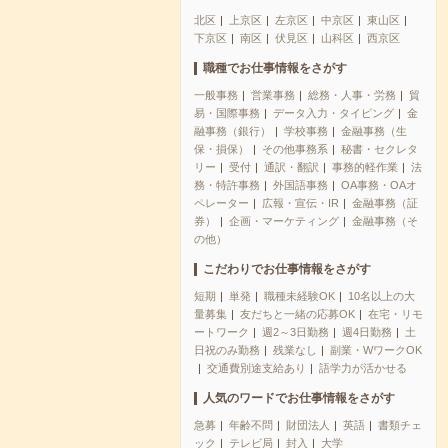
北区
上京区
左京区
中京区
東山区
下京区
南区
伏見区
山科区
西京区
職種でお仕事情報をさがす
一般事務
営業事務
総務・人事・労務
貿
易・国際事務
データ入力・タイピング
金
融事務（銀行）
学校事務
金融事務（生
保・損保）
その他事務系
秘書・セクレタ
リー
受付
通訳・翻訳
事務的軽作業
法
務・特許事務
外国語事務
OA事務・OAオ
ペレーター
広報・宣伝・IR
金融事務（証
券）
企画・マーケティング
金融事務（そ
の他）
こだわりでお仕事情報をさがす
短期
単発
職種未経験OK
10名以上の大
量募集
友だちと一緒の応募OK
在宅・リモ
ートワーク
週2～3日勤務
週4日勤務
土
日祝のみ勤務
残業なし
副業・WワークOK
交通費別途支給あり
語学力が活かせる
人気のワードでお仕事情報をさがす
急募
年齢不問
財団法人
英語
書類チェ
ック
テレビ局
封入
大学