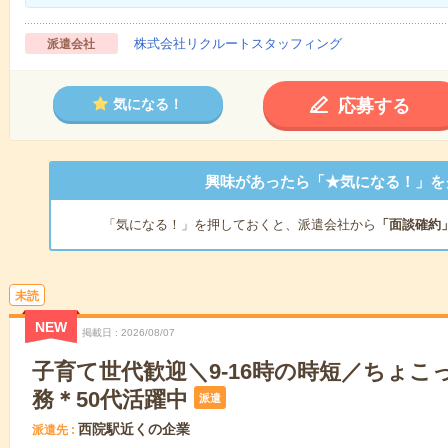
株式会社リクルートスタッフィング
派遣会社
応募する
気になる！
興味があったら「★気になる！」を
「気になる！」を押しておくと、派遣会社から
「面談確約
未読
NEW
掲載日
2026/08/07
子育て世代歓迎＼9‐16時の時短／ちょこ
務＊50代活躍中
派遣
西院駅近くの企業
派遣先