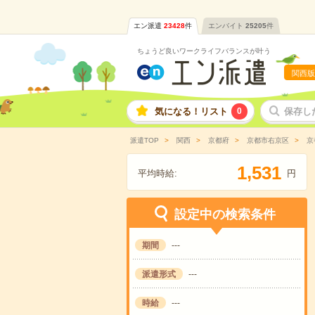
エン派遣
23428
件
エンバイト
25205
件
ちょうど良いワークライフバランスが叶う
関西版
気になる！リスト
0
保存し
派遣TOP
関西
京都府
京都市右京区
京
,
1
5
3
1
平均時給:
円
設定中の検索条件
期間
---
派遣形式
---
時給
---