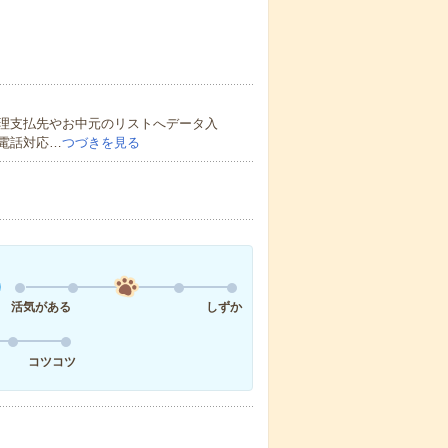
理支払先やお中元のリストへデータ入
電話対応…
つづきを見る
活気がある
しずか
コツコツ