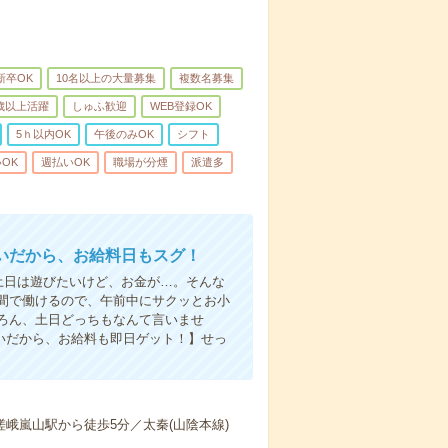
新卒OK
10名以上の大量募集
複数名募集
0歳以上活躍
しゅふ歓迎
WEB登録OK
5ｈ以内OK
午後のみOK
シフト
OK
週払いOK
職場が分煙
派遣多
いだから、お給料日もスグ！
土日は遊びたいけど、お金が…。そんな
間で働けるので、午前中にサクッとお小
ろん、土日どっちもなんて言いませ
払いだから、お給料も即日ゲット！】せっ
嵯峨嵐山駅から徒歩5分／太秦(山陰本線)