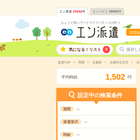
エン派遣
23642
件
エンバイト
28905
件
ちょうど良いワークライフバランスが叶う
関西版
気になる！リスト
0
保存し
派遣TOP
関西
京都府
京都市右京区
京
,
1
5
0
2
平均時給:
円
設定中の検索条件
期間
---
派遣形式
---
時給
---