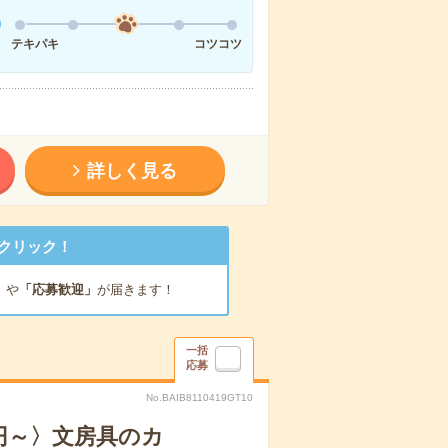
テキパキ
コツコツ
詳しく見る
クリック！
」
や
「応募歓迎」
が届きます！
一括
応募
No.BAIB8110419GT10
0円～〉文房具のカ