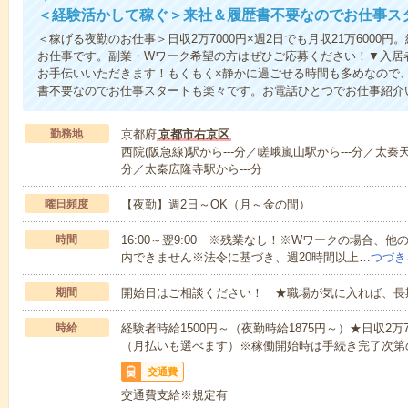
＜経験活かして稼ぐ＞来社＆履歴書不要なのでお仕事ス
＜稼げる夜勤のお仕事＞日収2万7000円×週2日でも月収21万6000
お仕事です。副業・Wワーク希望の方はぜひご応募ください！▼入居
お手伝いいただきます！もくもく×静かに過ごせる時間も多めなので
書不要なのでお仕事スタートも楽々です。お電話ひとつでお仕事紹介
勤務地
京都府
京都市右京区
西院(阪急線)駅から---分／嵯峨嵐山駅から---分／太秦天
分／太秦広隆寺駅から---分
曜日頻度
【夜勤】週2日～OK（月～金の間）
時間
16:00～翌9:00 ※残業なし！※Wワークの場合、
内できません※法令に基づき、週20時間以上…
つづき
期間
開始日はご相談ください！ ★職場が気に入れば、長
時給
経験者時給1500円～（夜勤時給1875円～）★日収2
（月払いも選べます）※稼働開始時は手続き完了次第
交通費
交通費支給※規定有