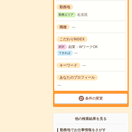
勤務地
右京区
勤務エリア
職種
---
こだわりINDEX
副業・WワークOK
絶対
---
できれば
キーワード
---
あなたのプロフィール
---
条件の変更
他の検索結果を見る
勤務地でお仕事情報をさがす