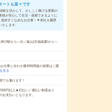
タートも楽々です
円。経験を活かして、かしこく稼げる夜勤の
者様が安心して生活・就寝できるように
、負担すくなめなお仕事！▼来社＆履歴
いたします。
神川駅から---分／嵐山(京福線)駅から---
他のお仕事と合わせ週40時間超の就業はご案
を見る
期でも働けます！
万7000円以上★日払い／週払い制度あり
のお支払いとなります。