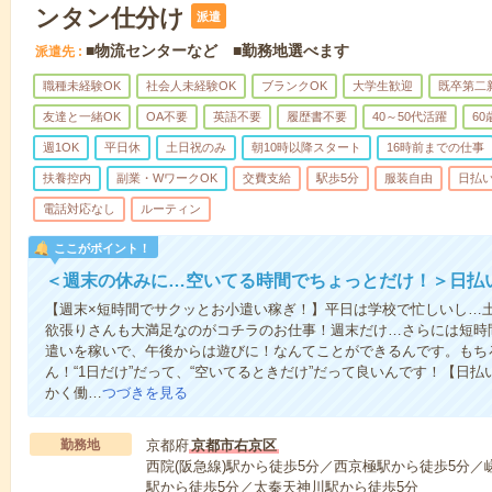
ンタン仕分け
派遣
■物流センターなど ■勤務地選べます
派遣先
職種未経験OK
社会人未経験OK
ブランクOK
大学生歓迎
既卒第二
友達と一緒OK
OA不要
英語不要
履歴書不要
40～50代活躍
6
週1OK
平日休
土日祝のみ
朝10時以降スタート
16時前までの仕事
扶養控内
副業・WワークOK
交費支給
駅歩5分
服装自由
日払い
電話対応なし
ルーティン
ここがポイント！
＜週末の休みに…空いてる時間でちょっとだけ！＞日払
【週末×短時間でサクッとお小遣い稼ぎ！】平日は学校で忙しいし…
欲張りさんも大満足なのがコチラのお仕事！週末だけ…さらには短時
遣いを稼いで、午後からは遊びに！なんてことができるんです。もち
ん！“1日だけ”だって、“空いてるときだけ”だって良いんです！【日
かく働…
つづきを見る
勤務地
京都府
京都市右京区
西院(阪急線)駅から徒歩5分／西京極駅から徒歩5分／
駅から徒歩5分／太秦天神川駅から徒歩5分