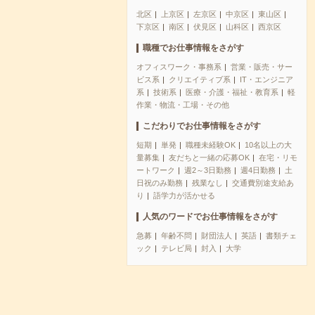
北区
上京区
左京区
中京区
東山区
下京区
南区
伏見区
山科区
西京区
職種でお仕事情報をさがす
オフィスワーク・事務系
営業・販売・サー
ビス系
クリエイティブ系
IT・エンジニア
系
技術系
医療・介護・福祉・教育系
軽
作業・物流・工場・その他
こだわりでお仕事情報をさがす
短期
単発
職種未経験OK
10名以上の大
量募集
友だちと一緒の応募OK
在宅・リモ
ートワーク
週2～3日勤務
週4日勤務
土
日祝のみ勤務
残業なし
交通費別途支給あ
り
語学力が活かせる
人気のワードでお仕事情報をさがす
急募
年齢不問
財団法人
英語
書類チェ
ック
テレビ局
封入
大学