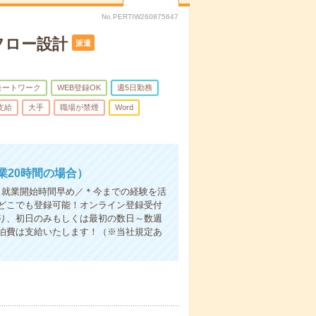
No.PERTIW260875647
フロー設計
派遣
モートワーク
WEB登録OK
週5日勤務
支給
大手
職場が禁煙
Word
業20時間の場合）
＊就業開始時間早め／＊今までの経験を活
どこでも登録可能！オンライン登録受付
り、初日のみもしくは最初の数日～数週
泊費は支給いたします！（※当社規定あ