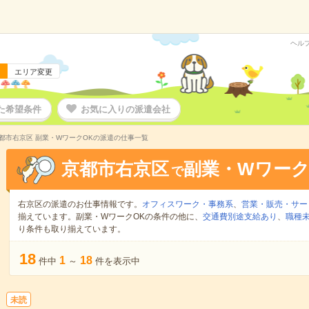
ヘル
エリア変更
た希望条件
お気に入りの派遣会社
都市右京区 副業・WワークOKの派遣の仕事一覧
京都市右京区
副業・Wワーク
で
右京区の派遣のお仕事情報です。
オフィスワーク・事務系
、
営業・販売・サー
揃えています。副業・WワークOKの条件の他に、
交通費別途支給あり
、
職種未
り条件も取り揃えています。
18
1
18
件中
～
件を表示中
未読