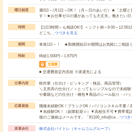
曜日頻度
週0日～/月1日～OK！（月～日のあいだ）★「土曜
す！★お仕事ゼロの週があっても大丈夫。働きたい日
時間
【1日3時間～も相談OK!】＜シフト例＞9:00～12:0012:00～1
どこち…
つづきを見る
期間
単発1日～！ ★勤務開始日や期間はお気軽にご相談く
時給
時給1,500円～1,875円
交通費
■ 交通費規定内支給 ※派遣先による
仕事内容
軽作業（仕分け・ピッキング・検品、商品管理）
＼文房具の仕分け／＜とってもシンプルなので未経験
や書籍などの仕分け・梱包▼商品のシール貼り・パッ
応募資格
職種未経験OK / ブランクOK / パソコンスキル不要 /
▼未経験OK！（副業歓迎☆）▼高校生不可▼携帯電
後のご連絡はメールです。「81100_info@ca…
つづき
派遣会社
株式会社バイトレ（キャムコムグループ）