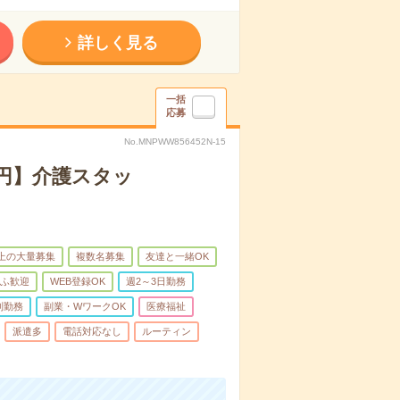
詳しく見る
一括
応募
No.MNPWW856452N-15
万円】介護スタッ
以上の大量募集
複数名募集
友達と一緒OK
ふ歓迎
WEB登録OK
週2～3日勤務
制勤務
副業・WワークOK
医療福祉
派遣多
電話対応なし
ルーティン