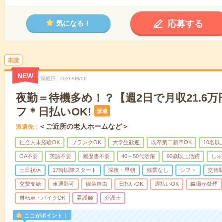
応募する
気になる！
未読
NEW
掲載日
2026/08/06
夜勤＝待機多め！？【週2日で月収21.6
フ＊日払いOK!
派遣
＜ご近所の老人ホームなど＞
派遣先
社会人未経験OK
ブランクOK
大学生歓迎
既卒第二新卒OK
10名
OA不要
英語不要
履歴書不要
40～50代活躍
60歳以上活躍
しゅ
土日祝休
17時以降スタート
深夜・早朝
残業なし
シフト
交替
交費支給
車通勤可
服装自由
日払いOK
週払いOK
職場が禁煙
自転車・バイクOK
看護師
介護士
ここがポイント！