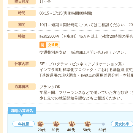
曜日頻度
月～金
時間
08:15～17:15(実働時間08時間)
期間
10月～短期※開始時期についてはご相談ください 202
時給
時給2500円【月収例】46万円以上（残業20時間の
交通費
交通費別途支給 ※詳細はお問い合わせください。
仕事内容
SE・プログラマ（ビジネスアプリケーション系）
インフラ運用標準化プロジェクトにおける基盤運用支援
T基盤運用の現状調査・各拠点の運用差異分析・本社
応募資格
ブランクOK
学歴不問、フリーランスなどで働いていた方も歓迎！
少し先での就業開始希望などもご相談ください。
職場の雰囲気
年齢層
男女比率
20代
30代
40代
50代
60代