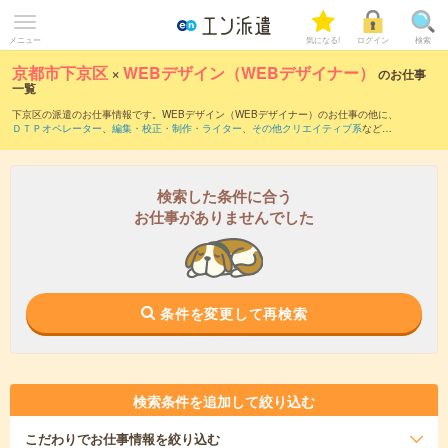
メニュー
気になる!
ログイン
検索
京都市下京区
×
WEBデザイン（WEBデザイナー）
のお仕事
一覧
下京区の派遣のお仕事情報です。WEBデザイン（WEBデザイナー）のお仕事の他に、
ＤＴＰオペレーター
、
編集・校正・制作・ライター
、
その他クリエイティブ系
などを
取り揃えています。さらに、
短期
・
単発
などの期間や、
職種未経験OK
などのこだわり
条件で絞り込んでいただけます。職種辞典：
WEBデザイン(WEBデザイナー)のお仕事
とは？とは？
検索した条件に合う
お仕事がありませんでした
条件を変更して再検索
検索条件を追加して絞り込む
こだわり
でお仕事情報を絞り込む