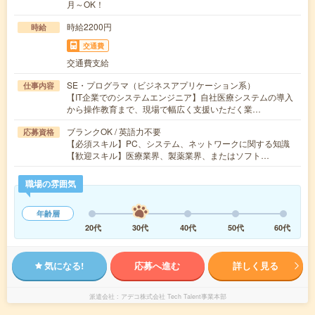
月～OK！
時給2200円
時給
交通費
交通費支給
SE・プログラマ（ビジネスアプリケーション系）
仕事内容
【IT企業でのシステムエンジニア】自社医療システムの導入
から操作教育まで、現場で幅広く支援いただく業…
ブランクOK / 英語力不要
応募資格
【必須スキル】PC、システム、ネットワークに関する知識
【歓迎スキル】医療業界、製薬業界、またはソフト…
職場の雰囲気
年齢層
20代
30代
40代
50代
60代
気になる!
応募へ進む
詳しく見る
派遣会社
アデコ株式会社 Tech Talent事業本部