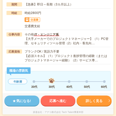
【急募】即日～長期（3カ月以上）
期間
時給2800円
時給
交通費
交通費支給
その他
IT・エンジニア系
仕事内容
【大手メーカーでのプロジェクトマネージャー】（1）PC管
理、セキュリティツール管理（2）社内・客先向…
ブランクOK / 英語力不要
応募資格
【必須スキル】（1）プロジェクト進捗管理の経験（または
プロジェクトマネージャー経験）（2）サービス導…
職場の雰囲気
年齢層
20代
30代
40代
50代
60代
気になる!
応募へ進む
詳しく見る
派遣会社
アデコ株式会社 Tech Talent事業本部