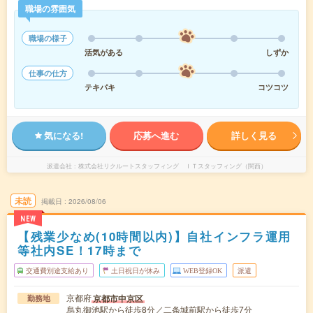
職場の雰囲気
職場の様子
活気がある
しずか
仕事の仕方
テキパキ
コツコツ
気になる!
応募へ進む
詳しく見る
派遣会社
株式会社リクルートスタッフィング ＩＴスタッフィング（関西）
未読
掲載日
2026/08/06
NEW
【残業少なめ(10時間以内)】自社インフラ運用
等社内SE！17時まで
交通費別途支給あり
土日祝日が休み
WEB登録OK
派遣
京都府
京都市中京区
勤務地
烏丸御池駅から徒歩8分／二条城前駅から徒歩7分