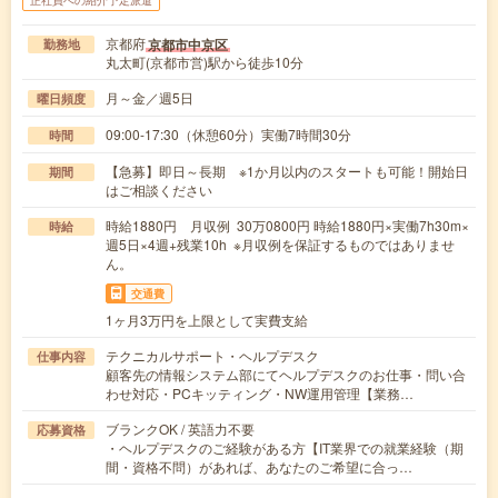
京都府
京都市中京区
勤務地
丸太町(京都市営)駅から徒歩10分
月～金／週5日
曜日頻度
09:00-17:30（休憩60分）実働7時間30分
時間
【急募】即日～長期 ※1か月以内のスタートも可能！開始日
期間
はご相談ください
時給1880円 月収例 30万0800円 時給1880円×実働7h30m×
時給
週5日×4週+残業10h ※月収例を保証するものではありませ
ん。
交通費
1ヶ月3万円を上限として実費支給
テクニカルサポート・ヘルプデスク
仕事内容
顧客先の情報システム部にてヘルプデスクのお仕事・問い合
わせ対応・PCキッティング・NW運用管理【業務…
ブランクOK / 英語力不要
応募資格
・ヘルプデスクのご経験がある方【IT業界での就業経験（期
間・資格不問）があれば、あなたのご希望に合っ…