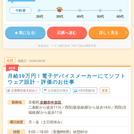
年齢層
20代
30代
40代
50代
60代
気になる!
応募へ進む
詳しく見る
派遣会社
アデコ株式会社 Tech Talent事業本部
未読
掲載日
2026/08/06
NEW
月給39万円！電子デバイスメーカーにてソフト
ウェア設計・評価のお仕事
交通費別途支給あり
土日祝日が休み
WEB登録OK
派遣
京都府
京都市中京区
勤務地
二条駅から徒歩11分／西院(阪急線)駅から徒歩14分／西院(京
福線)駅から徒歩11分
月～金（土日祝休み）
曜日頻度
9:00～18:00 （実働8時間）休憩60分
時間