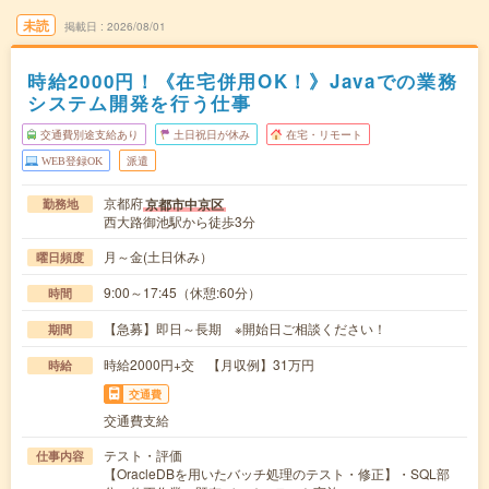
未読
掲載日
2026/08/01
時給2000円！《在宅併用OK！》Javaでの業務
システム開発を行う仕事
交通費別途支給あり
土日祝日が休み
在宅・リモート
WEB登録OK
派遣
京都府
京都市中京区
勤務地
西大路御池駅から徒歩3分
月～金(土日休み）
曜日頻度
9:00～17:45（休憩:60分）
時間
【急募】即日～長期 ※開始日ご相談ください！
期間
時給2000円+交 【月収例】31万円
時給
交通費
交通費支給
テスト・評価
仕事内容
【OracleDBを用いたバッチ処理のテスト・修正】・SQL部