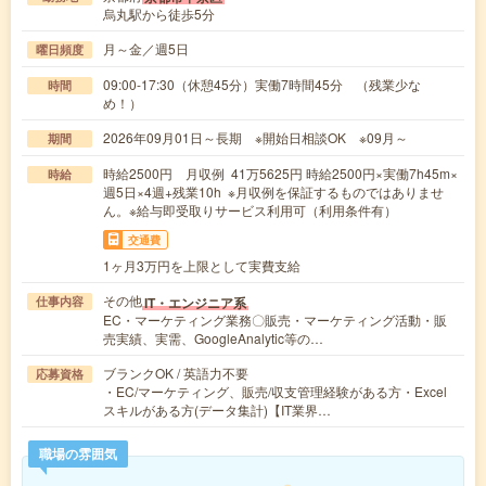
烏丸駅から徒歩5分
月～金／週5日
曜日頻度
09:00-17:30（休憩45分）実働7時間45分 （残業少な
時間
め！）
2026年09月01日～長期 ※開始日相談OK ※09月～
期間
時給2500円 月収例 41万5625円 時給2500円×実働7h45m×
時給
週5日×4週+残業10h ※月収例を保証するものではありませ
ん。※給与即受取りサービス利用可（利用条件有）
交通費
1ヶ月3万円を上限として実費支給
その他
IT・エンジニア系
仕事内容
EC・マーケティング業務〇販売・マーケティング活動・販
売実績、実需、GoogleAnalytic等の…
ブランクOK / 英語力不要
応募資格
・EC/マーケティング、販売/収支管理経験がある方・Excel
スキルがある方(データ集計)【IT業界…
職場の雰囲気