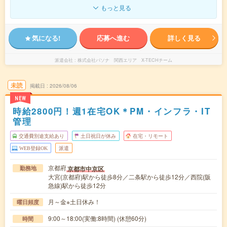
もっと見る
気になる!
応募へ進む
詳しく見る
派遣会社
株式会社パソナ 関西エリア X-TECHチーム
未読
掲載日
2026/08/06
NEW
時給2800円！週1在宅OK＊PM・インフラ・IT
管理
交通費別途支給あり
土日祝日が休み
在宅・リモート
WEB登録OK
派遣
京都府
京都市中京区
勤務地
大宮(京都府)駅から徒歩8分／二条駅から徒歩12分／西院(阪
急線)駅から徒歩12分
月～金※土日休み！
曜日頻度
9:00～18:00(実働:8時間) (休憩60分)
時間