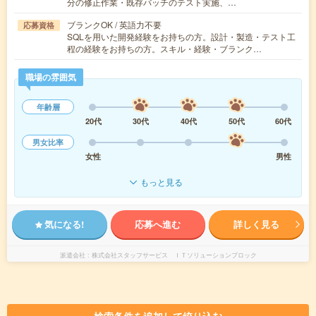
分の修正作業・既存バッチのテスト実施、…
ブランクOK / 英語力不要
応募資格
SQLを用いた開発経験をお持ちの方。設計・製造・テスト工
程の経験をお持ちの方。スキル・経験・ブランク…
職場の雰囲気
年齢層
20代
30代
40代
50代
60代
男女比率
女性
男性
もっと見る
気になる!
応募へ進む
詳しく見る
派遣会社
株式会社スタッフサービス ＩＴソリューションブロック