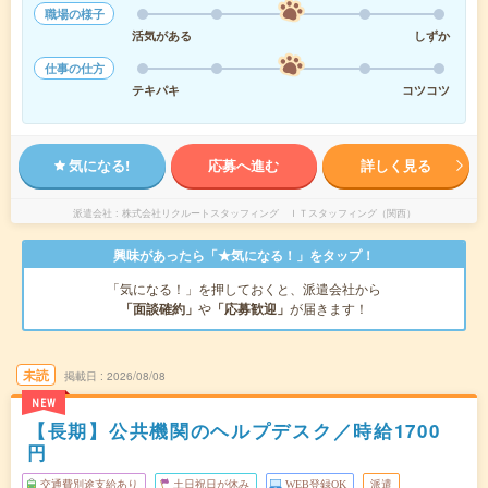
職場の様子
活気がある
しずか
仕事の仕方
テキパキ
コツコツ
気になる!
応募へ進む
詳しく見る
派遣会社
株式会社リクルートスタッフィング ＩＴスタッフィング（関西）
興味があったら「★気になる！」をタップ！
「気になる！」を押しておくと、派遣会社から
「面談確約」
や
「応募歓迎」
が届きます！
未読
掲載日
2026/08/08
NEW
【長期】公共機関のヘルプデスク／時給1700
円
交通費別途支給あり
土日祝日が休み
WEB登録OK
派遣