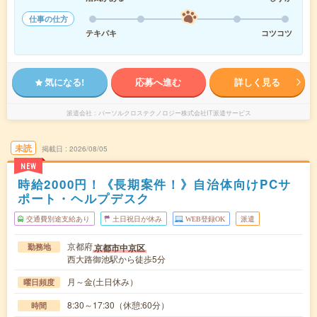
仕事の仕方
テキパキ
コツコツ
気になる!
応募へ進む
詳しく見る
派遣会社
パーソルクロステクノロジー株式会社IT派遣サービス
未読
掲載日
2026/08/05
NEW
時給2000円！《長期案件！》自治体向けPCサ
ポート・ヘルプデスク
交通費別途支給あり
土日祝日が休み
WEB登録OK
派遣
京都府
京都市中京区
勤務地
西大路御池駅から徒歩5分
月～金(土日休み）
曜日頻度
8:30～17:30（休憩:60分）
時間