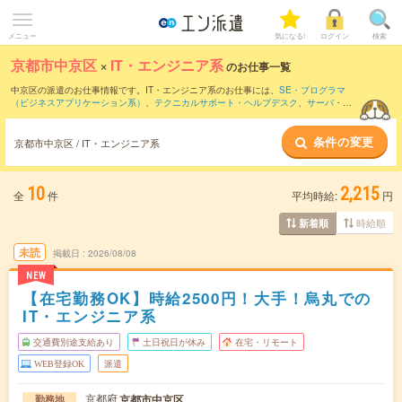
メニュー
気になる!
ログイン
検索
京都市中京区
×
IT・エンジニア系
のお仕事一覧
中京区の派遣のお仕事情報です。IT・エンジニア系のお仕事には、
SE・プログラマ
（ビジネスアプリケーション系）
、
テクニカルサポート・ヘルプデスク
、
サーバ・ネ
ットワークエンジニア
などがあります。さらに、
短期
・
単発
などの期間や、
職種未経
験OK
などのこだわり条件で絞り込んでいただけます。
条件の変更
京都市中京区 / IT・エンジニア系
10
2,215
全
件
平均時給:
円
時給順
新着順
未読
掲載日
2026/08/08
NEW
【在宅勤務OK】時給2500円！大手！烏丸での
IT・エンジニア系
交通費別途支給あり
土日祝日が休み
在宅・リモート
WEB登録OK
派遣
京都府
京都市中京区
勤務地