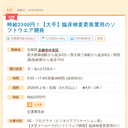
未読
掲載日
2026/08/06
NEW
時給2500円！【大手】臨床検査委装置用のソ
フトウエア開発
交通費別途支給あり
土日祝日が休み
WEB登録OK
派遣
京都府
京都市中京区
勤務地
西大路御池駅から徒歩3分／西大路三条駅から徒歩8分／西院
(阪急線)駅から徒歩15分
月～金※土日休み！
曜日頻度
9:00～17:45(実働:8時間) (休憩45分)
時間
2026/9/上旬～長期（3カ月以上） ★9月～OK！
期間
時給2500円
時給
交通費
交通費支給
SE・プログラマ（ビジネスアプリケーション系）
仕事内容
【大手メーカーでのソフトウェア開発】臨床検査装置用のソ