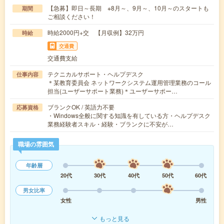
【急募】即日～長期 ※8月～、9月～、10月～のスタートも
期間
ご相談ください！
時給2000円+交 【月収例】32万円
時給
交通費
交通費支給
テクニカルサポート・ヘルプデスク
仕事内容
＊某教育委員会 ネットワークシステム運用管理業務のコール
担当(ユーザーサポート業務)＊ユーザーサポー…
ブランクOK / 英語力不要
応募資格
・Windows全般に関する知識を有している方・ヘルプデスク
業務経験者スキル・経験・ブランクに不安が…
職場の雰囲気
年齢層
20代
30代
40代
50代
60代
男女比率
女性
男性
もっと見る