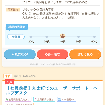
フトウェア開発をお願いします。主に既存製品の改…
ブランクOK / 英語力不要
応募資格
C#、C++のご経験 業界未経験OK！ 知識不問「自分の経験で
大丈夫かな？」と迷われた方も、「挑戦し…
職場の雰囲気
年齢層
20代
30代
40代
50代
60代
気になる!
応募へ進む
詳しく見る
派遣会社
アデコ株式会社 Tech Talent事業本部
未読
掲載日
2026/08/06
NEW
【社員前提】丸太町でのユーザーサポート・ヘ
ルプデスク
交通費別途支給あり
土日祝日が休み
WEB登録OK
正社員への紹介予定派遣