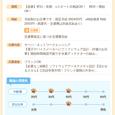
【急募】即日～長期 ※スタート日相談OK！ #8月～開始
期間
OK！
月給制のお仕事です：固定月給 392400円 ※時給換算 時給
時給
2500円（残業代・交通費は別途支給あり）
交通費
交通費規定に基づき交通費支給
サーバ・ネットワークエンジニア
仕事内容
【電子デバイスメーカーにてソフトウェア設計・評価のお仕
事】開始時期相談可能です水素ディテクターの組み…
ブランクOK
応募資格
【必要なご経験】ソフトウェアアーキテクチャ設計【活かせ
るスキル】C言語学歴不問！ブランク期間の不安や…
職場の雰囲気
年齢層
20代
30代
40代
50代
60代
男女比率
女性
男性