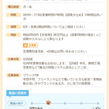
月～金
曜日頻度
09:00～17:00(実働時間07時間)【残業少なめ】10時間以内／
時間
月
8月～長期※開始時期についてはご相談ください
期間
時給2500円【月収例】36万円以上（残業5時間の場合）※ご
時給
経験やスキルにより異なります
交通費
交通費別途支給 ※詳細はお問い合わせください。
社内SE
仕事内容
社内SE業務全般をお任せします。【詳細】本社、舞鶴工場、
営業所など7拠点の情報システム担当としてご活…
ブランクOK
応募資格
学歴不問、フリーランスなどで働いていた方も歓迎！実務経
験が浅い方やブランクがある方、少し先での就業開…
職場の雰囲気
職場の様子
活気がある
しずか