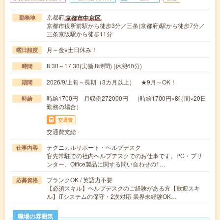
京都府
京都市中京区
勤務地
京都市役所前駅から徒歩3分／三条(京都府)駅から徒歩7分／
三条京阪駅から徒歩11分
月～金※土日休み！
曜日頻度
8:30～17:30(実働:8時間) (休憩60分)
時間
2026/9/上旬～長期（3カ月以上） ★9月～OK！
期間
時給1700円 月収例272000円 （時給1700円×8時間×20日
時給
勤務の場合）
交通費
交通費支給
テクニカルサポート・ヘルプデスク
仕事内容
客先常駐での社内ヘルプデスクでのお仕事です。PC・プリ
ンター、Office製品に関する問い合わせの1…
ブランクOK / 英語力不要
応募資格
【必須スキル】ヘルプデスクのご経験がある方【歓迎スキ
ル】ITシステムの保守・2次対応 業界未経験OK…
職場の雰囲気